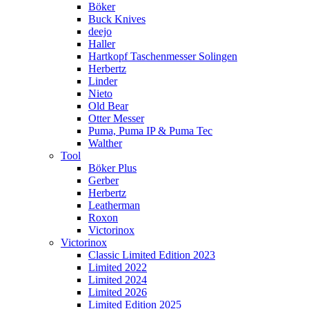
Böker
Buck Knives
deejo
Haller
Hartkopf Taschenmesser Solingen
Herbertz
Linder
Nieto
Old Bear
Otter Messer
Puma, Puma IP & Puma Tec
Walther
Tool
Böker Plus
Gerber
Herbertz
Leatherman
Roxon
Victorinox
Victorinox
Classic Limited Edition 2023
Limited 2022
Limited 2024
Limited 2026
Limited Edition 2025