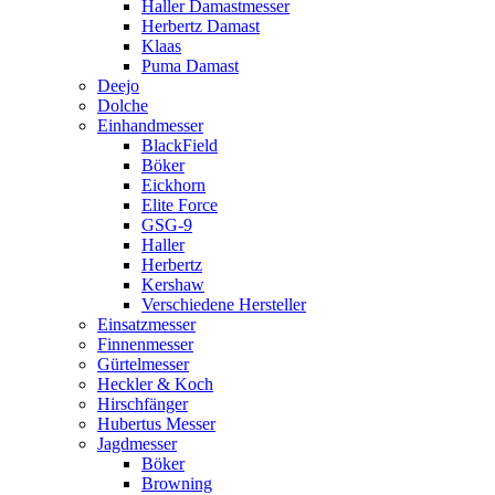
Haller Damastmesser
Herbertz Damast
Klaas
Puma Damast
Deejo
Dolche
Einhandmesser
BlackField
Böker
Eickhorn
Elite Force
GSG-9
Haller
Herbertz
Kershaw
Verschiedene Hersteller
Einsatzmesser
Finnenmesser
Gürtelmesser
Heckler & Koch
Hirschfänger
Hubertus Messer
Jagdmesser
Böker
Browning