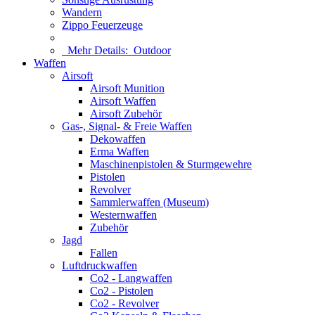
Wandern
Zippo Feuerzeuge
Mehr Details:
Outdoor
Waffen
Airsoft
Airsoft Munition
Airsoft Waffen
Airsoft Zubehör
Gas-, Signal- & Freie Waffen
Dekowaffen
Erma Waffen
Maschinenpistolen & Sturmgewehre
Pistolen
Revolver
Sammlerwaffen (Museum)
Westernwaffen
Zubehör
Jagd
Fallen
Luftdruckwaffen
Co2 - Langwaffen
Co2 - Pistolen
Co2 - Revolver