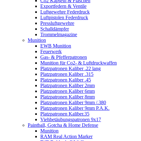
Co2 Kapseln & Flaschen
Exportfedern & Ventile
Luftgewehre Federdruck
Luftpistolen Federdruck
Pressluftgewehre
Schalldämpfer
Trommelmagazine
Munition
EWB Munition
Feuerwerk
Gas- & Pfefferpatronen
Munition für Co2- & Luftdruckwaffen
Platzpatronen Kaliber .22 lang
Platzpatronen Kaliber .315
Platzpatronen Kaliber .45
Platzpatronen Kaliber 2mm
Platzpatronen Kaliber 6mm
Platzpatronen Kaliber 8mm
Platzpatronen Kaliber 9mm /.380
Platzpatronen Kaliber 9mm P.A.K.
Platzpatronen Kaliber.35
Viehbetäubungspatronen 9x17
Paintball, Gotcha & Home Defense
Munition
RAM Real Action Marker