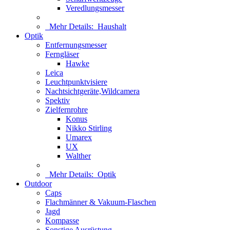
Veredlungsmesser
Mehr Details:
Haushalt
Optik
Entfernungsmesser
Ferngläser
Hawke
Leica
Leuchtpunktvisiere
Nachtsichtgeräte,Wildcamera
Spektiv
Zielfernrohre
Konus
Nikko Stirling
Umarex
UX
Walther
Mehr Details:
Optik
Outdoor
Caps
Flachmänner & Vakuum-Flaschen
Jagd
Kompasse
Sonstige Ausrüstung