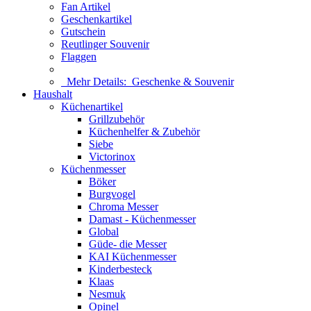
Fan Artikel
Geschenkartikel
Gutschein
Reutlinger Souvenir
Flaggen
Mehr Details:
Geschenke & Souvenir
Haushalt
Küchenartikel
Grillzubehör
Küchenhelfer & Zubehör
Siebe
Victorinox
Küchenmesser
Böker
Burgvogel
Chroma Messer
Damast - Küchenmesser
Global
Güde- die Messer
KAI Küchenmesser
Kinderbesteck
Klaas
Nesmuk
Opinel