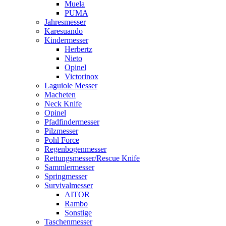
Muela
PUMA
Jahresmesser
Karesuando
Kindermesser
Herbertz
Nieto
Opinel
Victorinox
Laguiole Messer
Macheten
Neck Knife
Opinel
Pfadfindermesser
Pilzmesser
Pohl Force
Regenbogenmesser
Rettungsmesser/Rescue Knife
Sammlermesser
Springmesser
Survivalmesser
AITOR
Rambo
Sonstige
Taschenmesser