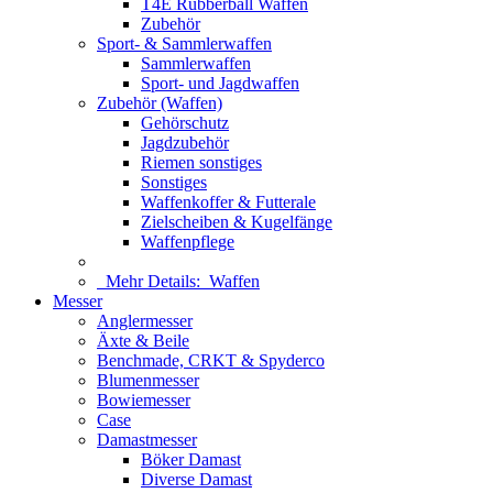
T4E Rubberball Waffen
Zubehör
Sport- & Sammlerwaffen
Sammlerwaffen
Sport- und Jagdwaffen
Zubehör (Waffen)
Gehörschutz
Jagdzubehör
Riemen sonstiges
Sonstiges
Waffenkoffer & Futterale
Zielscheiben & Kugelfänge
Waffenpflege
Mehr Details:
Waffen
Messer
Anglermesser
Äxte & Beile
Benchmade, CRKT & Spyderco
Blumenmesser
Bowiemesser
Case
Damastmesser
Böker Damast
Diverse Damast