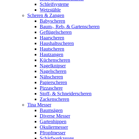
Schleifsysteme
Wetzstähle
Scheren & Zangen
Babyscheren
Baum-, Reb- & Gartenscheren
Geflügelscheren
Haarscheren
Haushaltsscheren
Hautscheren
Hautzangen
Küchenscheren
Nagelknipser
Nagelscheren
Nähscheren
Papierscheren
Pizzaschere
Stoff- & Schneiderscheren
Zackenscheren
Tina Messer
Baumsägen
Diverse Messer
Gartenhippen
Okuliermesser
Pfropfmesser
Schärfwerkzeuge