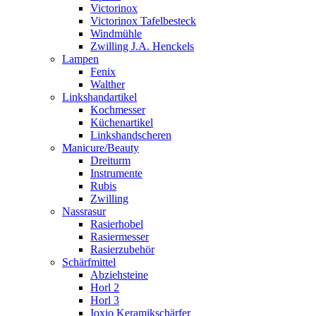
Victorinox
Victorinox Tafelbesteck
Windmühle
Zwilling J.A. Henckels
Lampen
Fenix
Walther
Linkshandartikel
Kochmesser
Küchenartikel
Linkshandscheren
Manicure/Beauty
Dreiturm
Instrumente
Rubis
Zwilling
Nassrasur
Rasierhobel
Rasiermesser
Rasierzubehör
Schärfmittel
Abziehsteine
Horl 2
Horl 3
Ioxio Keramikschärfer