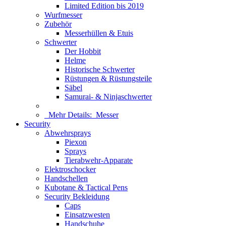
Limited Edition bis 2019
Wurfmesser
Zubehör
Messerhüllen & Etuis
Schwerter
Der Hobbit
Helme
Historische Schwerter
Rüstungen & Rüstungsteile
Säbel
Samurai- & Ninjaschwerter
Mehr Details:
Messer
Security
Abwehrsprays
Piexon
Sprays
Tierabwehr-Apparate
Elektroschocker
Handschellen
Kubotane & Tactical Pens
Security Bekleidung
Caps
Einsatzwesten
Handschuhe