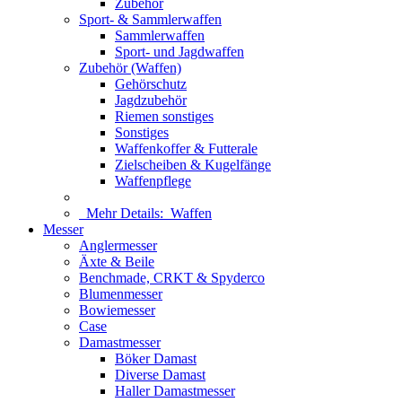
Zubehör
Sport- & Sammlerwaffen
Sammlerwaffen
Sport- und Jagdwaffen
Zubehör (Waffen)
Gehörschutz
Jagdzubehör
Riemen sonstiges
Sonstiges
Waffenkoffer & Futterale
Zielscheiben & Kugelfänge
Waffenpflege
Mehr Details:
Waffen
Messer
Anglermesser
Äxte & Beile
Benchmade, CRKT & Spyderco
Blumenmesser
Bowiemesser
Case
Damastmesser
Böker Damast
Diverse Damast
Haller Damastmesser