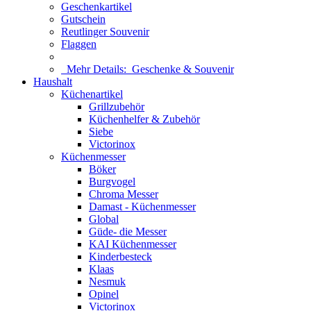
Geschenkartikel
Gutschein
Reutlinger Souvenir
Flaggen
Mehr Details:
Geschenke & Souvenir
Haushalt
Küchenartikel
Grillzubehör
Küchenhelfer & Zubehör
Siebe
Victorinox
Küchenmesser
Böker
Burgvogel
Chroma Messer
Damast - Küchenmesser
Global
Güde- die Messer
KAI Küchenmesser
Kinderbesteck
Klaas
Nesmuk
Opinel
Victorinox