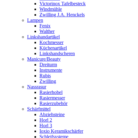
Victorinox Tafelbesteck
Windmühle
Zwilling J.A. Henckels
Lampen
Fenix
Walther
Linkshandartikel
Kochmesser
Küchenartikel
Linkshandscheren
Manicure/Beauty
Dreiturm
Instrumente
Rubis
Zwilling
Nassrasur
Rasierhobel
Rasiermesser
Rasierzubehör
Schärfmittel
Abziehsteine
Horl 2
Horl 3
Ioxio Keramikschärfer
Schleifsysteme