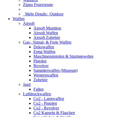
Zippo Feuerzeuge
Mehr Details:
Outdoor
Waffen
Airsoft
Airsoft Munition
Airsoft Waffen
Airsoft Zubehör
Gas-, Signal- & Freie Waffen
Dekowaffen
Erma Waffen
Maschinenpistolen & Sturmgewehre
Pistolen
Revolver
Sammlerwaffen (Museum)
Westernwaffen
Zubehör
Jagd
Fallen
Luftdruckwaffen
Co2 - Langwaffen
Co2 - Pistolen
Co2 - Revolver
Co2 Kapseln & Flaschen