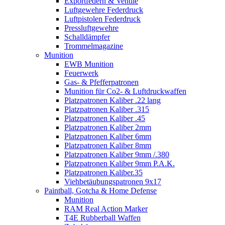
Exportfedern & Ventile
Luftgewehre Federdruck
Luftpistolen Federdruck
Pressluftgewehre
Schalldämpfer
Trommelmagazine
Munition
EWB Munition
Feuerwerk
Gas- & Pfefferpatronen
Munition für Co2- & Luftdruckwaffen
Platzpatronen Kaliber .22 lang
Platzpatronen Kaliber .315
Platzpatronen Kaliber .45
Platzpatronen Kaliber 2mm
Platzpatronen Kaliber 6mm
Platzpatronen Kaliber 8mm
Platzpatronen Kaliber 9mm /.380
Platzpatronen Kaliber 9mm P.A.K.
Platzpatronen Kaliber.35
Viehbetäubungspatronen 9x17
Paintball, Gotcha & Home Defense
Munition
RAM Real Action Marker
T4E Rubberball Waffen