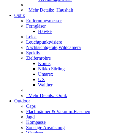
Mehr Details:
Haushalt
Optik
Entfernungsmesser
Ferngläser
Hawke
Leica
Leuchtpunktvisiere
Nachtsichtgeräte,Wildcamera
Spektiv
Zielfernrohre
Konus
Nikko Stirling
Umarex
UX
Walther
Mehr Details:
Optik
Outdoor
Caps
Flachmänner & Vakuum-Flaschen
Jagd
Kompasse
Sonstige Ausrüstung
Wandern