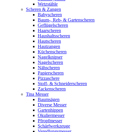
Wetzstähle
Scheren & Zangen
Babyscheren
Baum-, Reb- & Gartenscheren
Geflügelscheren
Haarscheren
Haushaltsscheren
Hautscheren
Hautzangen
Küchenscheren
Nagelknipser
Nagelscheren
Nähscheren
Papierscheren
Pizzaschere
Stoff- & Schneiderscheren
Zackenscheren
Tina Messer
Baumsägen
Diverse Messer
Gartenhippen
Okuliermesser
Pfropfmesser
Schärfwerkzeuge
Veredlungsmesser