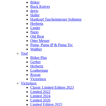
Böker
Buck Knives
deejo
Haller
Hartkopf Taschenmesser Solingen
Herbertz
Linder
Nieto
Old Bear
Otter Messer
Puma, Puma IP & Puma Tec
Walther
Tool
Böker Plus
Gerber
Herbertz
Leatherman
Roxon
Victorinox
Victorinox
Classic Limited Edition 2023
Limited 2022
Limited 2024
Limited 2026
Limited Edition 2025