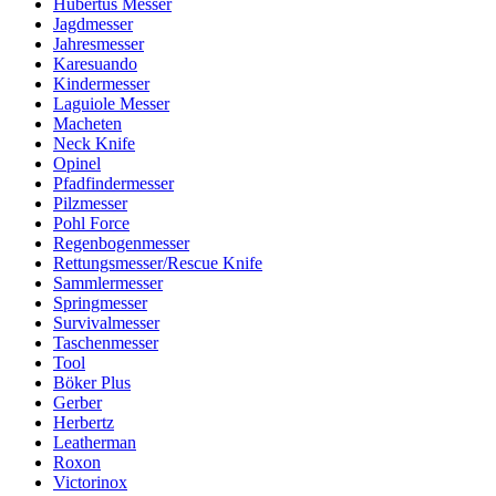
Hubertus Messer
Jagdmesser
Jahresmesser
Karesuando
Kindermesser
Laguiole Messer
Macheten
Neck Knife
Opinel
Pfadfindermesser
Pilzmesser
Pohl Force
Regenbogenmesser
Rettungsmesser/Rescue Knife
Sammlermesser
Springmesser
Survivalmesser
Taschenmesser
Tool
Böker Plus
Gerber
Herbertz
Leatherman
Roxon
Victorinox