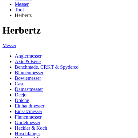
Messer
Tool
Herbertz
Herbertz
Messer
Anglermesser
Äxte & Beile
Benchmade, CRKT & Spyderco
Blumenmesser
Bowiemesser
Case
Damastmesser
Deejo
Dolche
Einhandmesser
Einsatzmesser
Finnenmesser
Gürtelmesser
Heckler & Koch
Hirschfänger