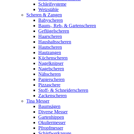
Schleifsysteme
Wetzstähle
Scheren & Zangen
Babyscheren
Baum-, Reb- & Gartenscheren
Geflügelscheren
Haarscheren
Haushaltsscheren
Hautscheren
Hautzangen
Küchenscheren
Nagelknipser
Nagelscheren
Nähscheren
Papierscheren
Pizzaschere
Stoff- & Schneiderscheren
Zackenscheren
Tina Messer
Baumsägen
Diverse Messer
Gartenhippen
Okuliermesser
Pfropfmesser
Schärfwerkzeuge