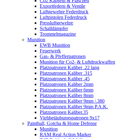
Co2 Kapseln & Flaschen
Exportfedern & Ventile
Luftgewehre Federdruck
Luftpistolen Federdruck
Pressluftgewehre
Schalldämpfer
Trommelmagazine
Munition
EWB Munition
Feuerwerk
Gas- & Pfefferpatronen
Munition für Co2- & Luftdruckwaffen
Platzpatronen Kaliber .22 lang
Platzpatronen Kaliber .315
Platzpatronen Kaliber .45
Platzpatronen Kaliber 2mm
Platzpatronen Kaliber 6mm
Platzpatronen Kaliber 8mm
Platzpatronen Kaliber 9mm /.380
Platzpatronen Kaliber 9mm P.A.K.
Platzpatronen Kaliber.35
Viehbetäubungspatronen 9x17
Paintball, Gotcha & Home Defense
Munition
RAM Real Action Marker