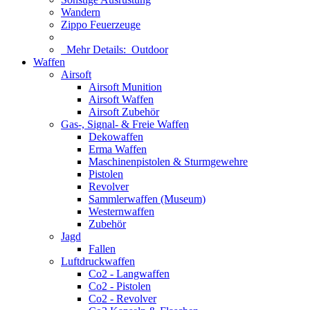
Wandern
Zippo Feuerzeuge
Mehr Details:
Outdoor
Waffen
Airsoft
Airsoft Munition
Airsoft Waffen
Airsoft Zubehör
Gas-, Signal- & Freie Waffen
Dekowaffen
Erma Waffen
Maschinenpistolen & Sturmgewehre
Pistolen
Revolver
Sammlerwaffen (Museum)
Westernwaffen
Zubehör
Jagd
Fallen
Luftdruckwaffen
Co2 - Langwaffen
Co2 - Pistolen
Co2 - Revolver