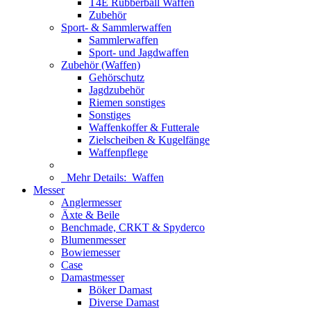
T4E Rubberball Waffen
Zubehör
Sport- & Sammlerwaffen
Sammlerwaffen
Sport- und Jagdwaffen
Zubehör (Waffen)
Gehörschutz
Jagdzubehör
Riemen sonstiges
Sonstiges
Waffenkoffer & Futterale
Zielscheiben & Kugelfänge
Waffenpflege
Mehr Details:
Waffen
Messer
Anglermesser
Äxte & Beile
Benchmade, CRKT & Spyderco
Blumenmesser
Bowiemesser
Case
Damastmesser
Böker Damast
Diverse Damast