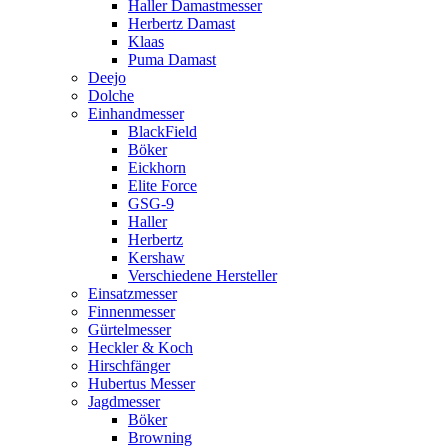
Haller Damastmesser
Herbertz Damast
Klaas
Puma Damast
Deejo
Dolche
Einhandmesser
BlackField
Böker
Eickhorn
Elite Force
GSG-9
Haller
Herbertz
Kershaw
Verschiedene Hersteller
Einsatzmesser
Finnenmesser
Gürtelmesser
Heckler & Koch
Hirschfänger
Hubertus Messer
Jagdmesser
Böker
Browning