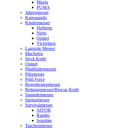
Muela
PUMA
Jahresmesser
Karesuando
Kindermesser
Herbertz
Nieto
Opinel
Victorinox
Laguiole Messer
Macheten
Neck Knife
Opinel
Pfadfindermesser
Pilzmesser
Pohl Force
Regenbogenmesser
Rettungsmesser/Rescue Knife
Sammlermesser
Springmesser
Survivalmesser
AITOR
Rambo
Sonstige
Taschenmesser