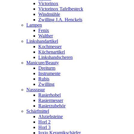
Victorinox
Victorinox Tafelbesteck
Windmühle
Zwilling J.A. Henckels
Lampen
Fenix
Walther
Linkshandartikel
Kochmesser
Küchenartikel
Linkshandscheren
Manicure/Beauty
Dreiturm
Instrumente
Rubis
Zwilling
Nassrasur
Rasierhobel
Rasiermesser
Rasierzubehör
Schärfmittel
Abziehsteine
Horl 2
Horl 3
Ioxio Keramikschärfer