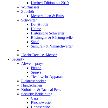
Limited Edition bis 2019
Wurfmesser
Zubehör
Messerhüllen & Etuis
Schwerter
Der Hobbit
Helme
Historische Schwerter
Rüstungen & Rüstungsteile
Säbel
Samurai- & Ninjaschwerter
Mehr Details:
Messer
Security
Abwehrsprays
Piexon
Sprays
Tierabwehr-Apparate
Elektroschocker
Handschellen
Kubotane & Tactical Pens
Security Bekleidung
Caps
Einsatzwesten
Handschuhe