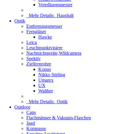
Veredlungsmesser
Mehr Details:
Haushalt
Optik
Entfernungsmesser
Ferngläser
Hawke
Leica
Leuchtpunktvisiere
Nachtsichtgeräte,Wildcamera
Spektiv
Zielfernrohre
Konus
Nikko Stirling
Umarex
UX
Walther
Mehr Details:
Optik
Outdoor
Caps
Flachmänner & Vakuum-Flaschen
Jagd
Kompasse
Sonstige Ausrüstung