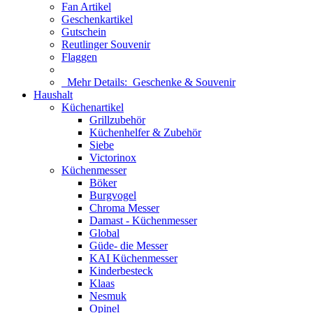
Fan Artikel
Geschenkartikel
Gutschein
Reutlinger Souvenir
Flaggen
Mehr Details:
Geschenke & Souvenir
Haushalt
Küchenartikel
Grillzubehör
Küchenhelfer & Zubehör
Siebe
Victorinox
Küchenmesser
Böker
Burgvogel
Chroma Messer
Damast - Küchenmesser
Global
Güde- die Messer
KAI Küchenmesser
Kinderbesteck
Klaas
Nesmuk
Opinel