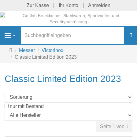
Zur Kasse
Ihr Konto
Anmelden
S
Navigation
Startseite
Messer
Victorinox
Classic Limited Edition 2023
Classic Limited Edition 2023
nur mit Bestand
Seite 1 von 1