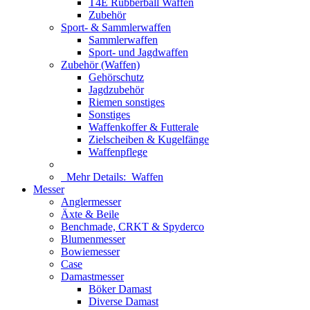
T4E Rubberball Waffen
Zubehör
Sport- & Sammlerwaffen
Sammlerwaffen
Sport- und Jagdwaffen
Zubehör (Waffen)
Gehörschutz
Jagdzubehör
Riemen sonstiges
Sonstiges
Waffenkoffer & Futterale
Zielscheiben & Kugelfänge
Waffenpflege
Mehr Details:
Waffen
Messer
Anglermesser
Äxte & Beile
Benchmade, CRKT & Spyderco
Blumenmesser
Bowiemesser
Case
Damastmesser
Böker Damast
Diverse Damast