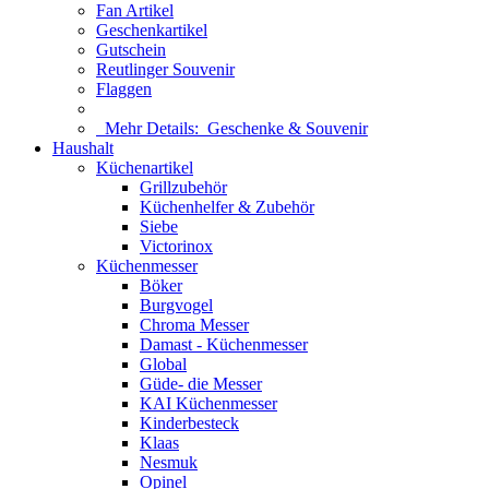
Fan Artikel
Geschenkartikel
Gutschein
Reutlinger Souvenir
Flaggen
Mehr Details:
Geschenke & Souvenir
Haushalt
Küchenartikel
Grillzubehör
Küchenhelfer & Zubehör
Siebe
Victorinox
Küchenmesser
Böker
Burgvogel
Chroma Messer
Damast - Küchenmesser
Global
Güde- die Messer
KAI Küchenmesser
Kinderbesteck
Klaas
Nesmuk
Opinel