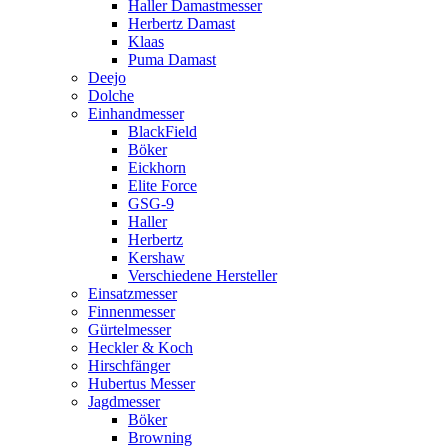
Haller Damastmesser
Herbertz Damast
Klaas
Puma Damast
Deejo
Dolche
Einhandmesser
BlackField
Böker
Eickhorn
Elite Force
GSG-9
Haller
Herbertz
Kershaw
Verschiedene Hersteller
Einsatzmesser
Finnenmesser
Gürtelmesser
Heckler & Koch
Hirschfänger
Hubertus Messer
Jagdmesser
Böker
Browning