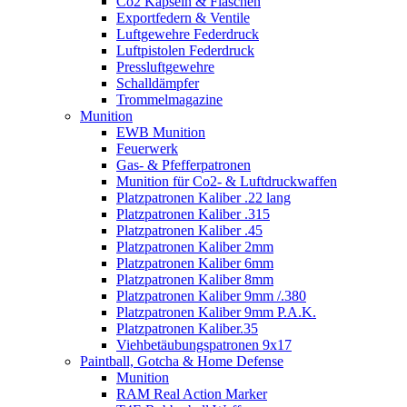
Co2 Kapseln & Flaschen
Exportfedern & Ventile
Luftgewehre Federdruck
Luftpistolen Federdruck
Pressluftgewehre
Schalldämpfer
Trommelmagazine
Munition
EWB Munition
Feuerwerk
Gas- & Pfefferpatronen
Munition für Co2- & Luftdruckwaffen
Platzpatronen Kaliber .22 lang
Platzpatronen Kaliber .315
Platzpatronen Kaliber .45
Platzpatronen Kaliber 2mm
Platzpatronen Kaliber 6mm
Platzpatronen Kaliber 8mm
Platzpatronen Kaliber 9mm /.380
Platzpatronen Kaliber 9mm P.A.K.
Platzpatronen Kaliber.35
Viehbetäubungspatronen 9x17
Paintball, Gotcha & Home Defense
Munition
RAM Real Action Marker