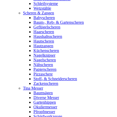
Schleifsysteme
Wetzstähle
Scheren & Zangen
Babyscheren
Baum-, Reb- & Gartenscheren
Geflügelscheren
Haarscheren
Haushaltsscheren
Hautscheren
Hautzangen
Küchenscheren
Nagelknipser
Nagelscheren
Nähscheren
Papierscheren
Pizzaschere
Stoff- & Schneiderscheren
Zackenscheren
Tina Messer
Baumsägen
Diverse Messer
Gartenhippen
Okuliermesser
Pfropfmesser
Schärfwerkzeuge