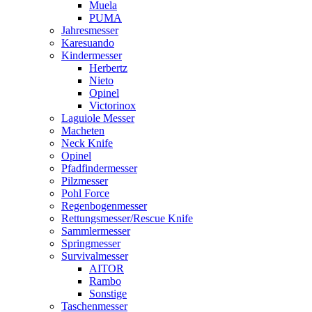
Muela
PUMA
Jahresmesser
Karesuando
Kindermesser
Herbertz
Nieto
Opinel
Victorinox
Laguiole Messer
Macheten
Neck Knife
Opinel
Pfadfindermesser
Pilzmesser
Pohl Force
Regenbogenmesser
Rettungsmesser/Rescue Knife
Sammlermesser
Springmesser
Survivalmesser
AITOR
Rambo
Sonstige
Taschenmesser