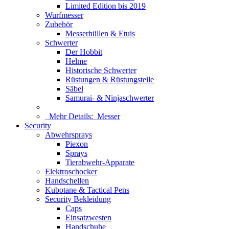
Limited Edition bis 2019
Wurfmesser
Zubehör
Messerhüllen & Etuis
Schwerter
Der Hobbit
Helme
Historische Schwerter
Rüstungen & Rüstungsteile
Säbel
Samurai- & Ninjaschwerter
Mehr Details:
Messer
Security
Abwehrsprays
Piexon
Sprays
Tierabwehr-Apparate
Elektroschocker
Handschellen
Kubotane & Tactical Pens
Security Bekleidung
Caps
Einsatzwesten
Handschuhe