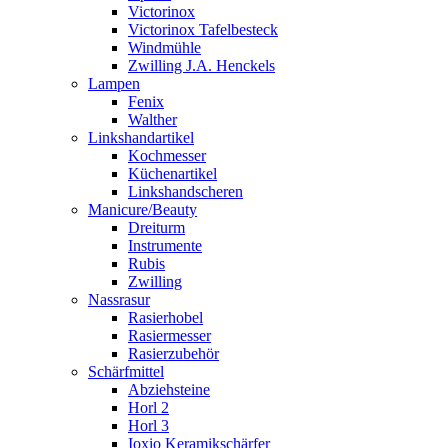
Victorinox
Victorinox Tafelbesteck
Windmühle
Zwilling J.A. Henckels
Lampen
Fenix
Walther
Linkshandartikel
Kochmesser
Küchenartikel
Linkshandscheren
Manicure/Beauty
Dreiturm
Instrumente
Rubis
Zwilling
Nassrasur
Rasierhobel
Rasiermesser
Rasierzubehör
Schärfmittel
Abziehsteine
Horl 2
Horl 3
Ioxio Keramikschärfer