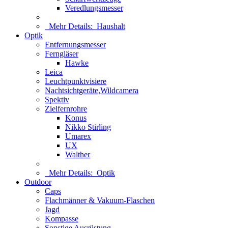
Veredlungsmesser
Mehr Details:
Haushalt
Optik
Entfernungsmesser
Ferngläser
Hawke
Leica
Leuchtpunktvisiere
Nachtsichtgeräte,Wildcamera
Spektiv
Zielfernrohre
Konus
Nikko Stirling
Umarex
UX
Walther
Mehr Details:
Optik
Outdoor
Caps
Flachmänner & Vakuum-Flaschen
Jagd
Kompasse
Sonstige Ausrüstung