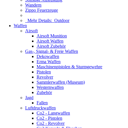
Wandern
Zippo Feuerzeuge
Mehr Details:
Outdoor
Waffen
Airsoft
Airsoft Munition
Airsoft Waffen
Airsoft Zubehör
Gas-, Signal- & Freie Waffen
Dekowaffen
Erma Waffen
Maschinenpistolen & Sturmgewehre
Pistolen
Revolver
Sammlerwaffen (Museum)
Westernwaffen
Zubehör
Jagd
Fallen
Luftdruckwaffen
Co2 - Langwaffen
Co2 - Pistolen
Co2 - Revolver