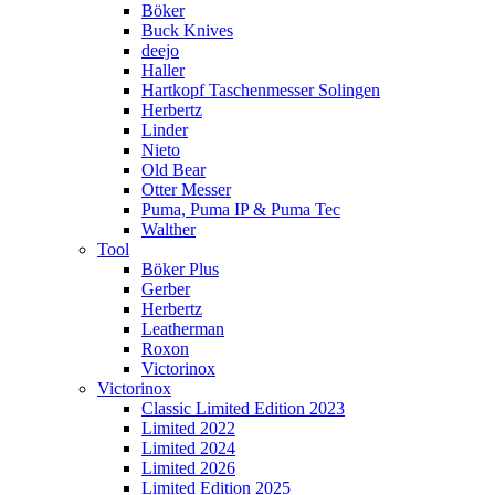
Böker
Buck Knives
deejo
Haller
Hartkopf Taschenmesser Solingen
Herbertz
Linder
Nieto
Old Bear
Otter Messer
Puma, Puma IP & Puma Tec
Walther
Tool
Böker Plus
Gerber
Herbertz
Leatherman
Roxon
Victorinox
Victorinox
Classic Limited Edition 2023
Limited 2022
Limited 2024
Limited 2026
Limited Edition 2025