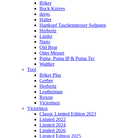
Böker
Buck Knives
deejo
Haller
Hartkopf Taschenmesser Solingen
Herbertz
Linder
Nieto
Old Bear
Otter Messer
Puma, Puma IP & Puma Tec
Walther
Tool
Böker Plus
Gerber
Herbertz
Leatherman
Roxon
Victorinox
Victorinox
Classic Limited Edition 2023
Limited 2022
Limited 2024
Limited 2026
Limited Edition 2025