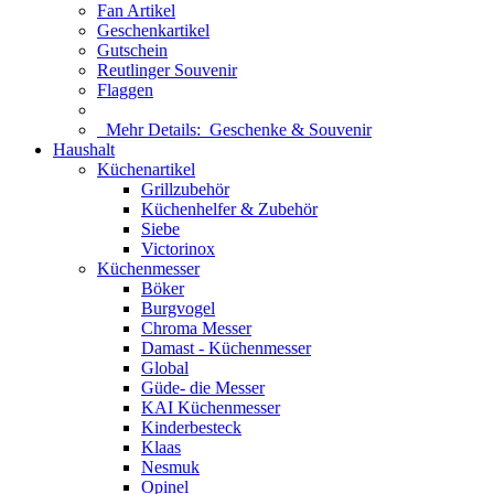
Fan Artikel
Geschenkartikel
Gutschein
Reutlinger Souvenir
Flaggen
Mehr Details:
Geschenke & Souvenir
Haushalt
Küchenartikel
Grillzubehör
Küchenhelfer & Zubehör
Siebe
Victorinox
Küchenmesser
Böker
Burgvogel
Chroma Messer
Damast - Küchenmesser
Global
Güde- die Messer
KAI Küchenmesser
Kinderbesteck
Klaas
Nesmuk
Opinel