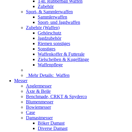
T4E Rubberball Waffen
Zubehör
Sport- & Sammlerwaffen
Sammlerwaffen
Sport- und Jagdwaffen
Zubehör (Waffen)
Gehörschutz
Jagdzubehör
Riemen sonstiges
Sonstiges
Waffenkoffer & Futterale
Zielscheiben & Kugelfänge
Waffenpflege
Mehr Details:
Waffen
Messer
Anglermesser
Äxte & Beile
Benchmade, CRKT & Spyderco
Blumenmesser
Bowiemesser
Case
Damastmesser
Böker Damast
Diverse Damast