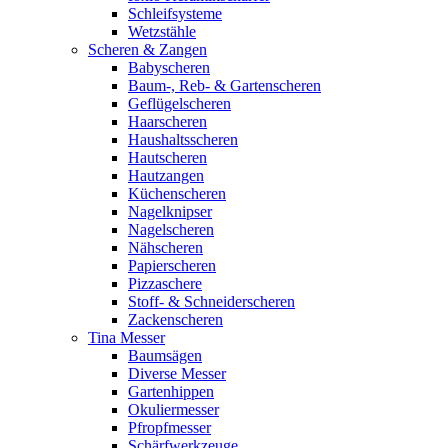
Schleifsysteme
Wetzstähle
Scheren & Zangen
Babyscheren
Baum-, Reb- & Gartenscheren
Geflügelscheren
Haarscheren
Haushaltsscheren
Hautscheren
Hautzangen
Küchenscheren
Nagelknipser
Nagelscheren
Nähscheren
Papierscheren
Pizzaschere
Stoff- & Schneiderscheren
Zackenscheren
Tina Messer
Baumsägen
Diverse Messer
Gartenhippen
Okuliermesser
Pfropfmesser
Schärfwerkzeuge