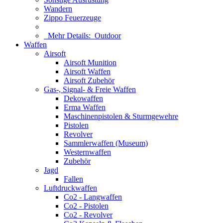
Wandern
Zippo Feuerzeuge
Mehr Details:
Outdoor
Waffen
Airsoft
Airsoft Munition
Airsoft Waffen
Airsoft Zubehör
Gas-, Signal- & Freie Waffen
Dekowaffen
Erma Waffen
Maschinenpistolen & Sturmgewehre
Pistolen
Revolver
Sammlerwaffen (Museum)
Westernwaffen
Zubehör
Jagd
Fallen
Luftdruckwaffen
Co2 - Langwaffen
Co2 - Pistolen
Co2 - Revolver