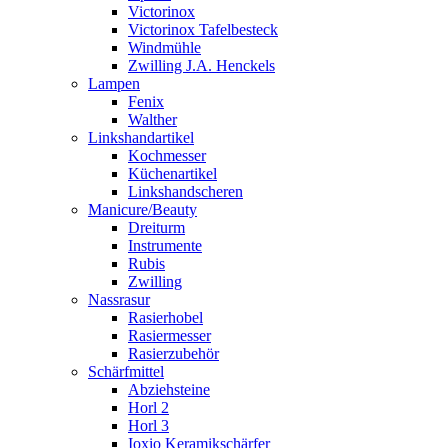
Victorinox
Victorinox Tafelbesteck
Windmühle
Zwilling J.A. Henckels
Lampen
Fenix
Walther
Linkshandartikel
Kochmesser
Küchenartikel
Linkshandscheren
Manicure/Beauty
Dreiturm
Instrumente
Rubis
Zwilling
Nassrasur
Rasierhobel
Rasiermesser
Rasierzubehör
Schärfmittel
Abziehsteine
Horl 2
Horl 3
Ioxio Keramikschärfer