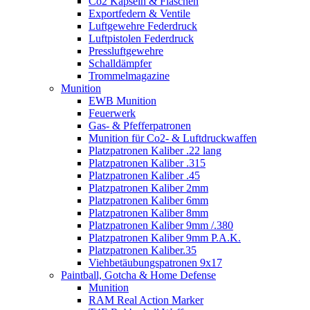
Co2 Kapseln & Flaschen
Exportfedern & Ventile
Luftgewehre Federdruck
Luftpistolen Federdruck
Pressluftgewehre
Schalldämpfer
Trommelmagazine
Munition
EWB Munition
Feuerwerk
Gas- & Pfefferpatronen
Munition für Co2- & Luftdruckwaffen
Platzpatronen Kaliber .22 lang
Platzpatronen Kaliber .315
Platzpatronen Kaliber .45
Platzpatronen Kaliber 2mm
Platzpatronen Kaliber 6mm
Platzpatronen Kaliber 8mm
Platzpatronen Kaliber 9mm /.380
Platzpatronen Kaliber 9mm P.A.K.
Platzpatronen Kaliber.35
Viehbetäubungspatronen 9x17
Paintball, Gotcha & Home Defense
Munition
RAM Real Action Marker