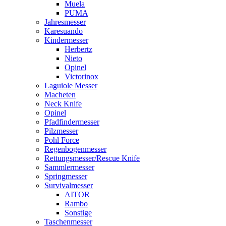
Muela
PUMA
Jahresmesser
Karesuando
Kindermesser
Herbertz
Nieto
Opinel
Victorinox
Laguiole Messer
Macheten
Neck Knife
Opinel
Pfadfindermesser
Pilzmesser
Pohl Force
Regenbogenmesser
Rettungsmesser/Rescue Knife
Sammlermesser
Springmesser
Survivalmesser
AITOR
Rambo
Sonstige
Taschenmesser