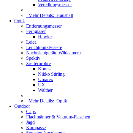
Veredlungsmesser
Mehr Details:
Haushalt
Optik
Entfernungsmesser
Ferngläser
Hawke
Leica
Leuchtpunktvisiere
Nachtsichtgeräte,Wildcamera
Spektiv
Zielfernrohre
Konus
Nikko Stirling
Umarex
UX
Walther
Mehr Details:
Optik
Outdoor
Caps
Flachmänner & Vakuum-Flaschen
Jagd
Kompasse
Sonstige Ausrüstung