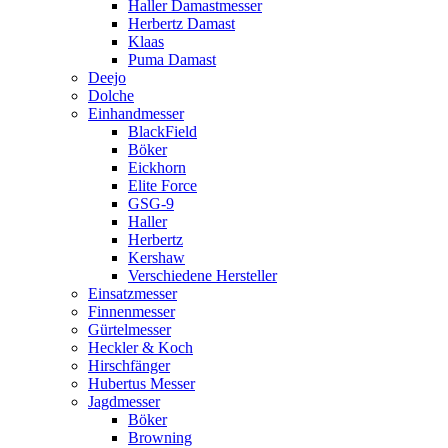
Haller Damastmesser
Herbertz Damast
Klaas
Puma Damast
Deejo
Dolche
Einhandmesser
BlackField
Böker
Eickhorn
Elite Force
GSG-9
Haller
Herbertz
Kershaw
Verschiedene Hersteller
Einsatzmesser
Finnenmesser
Gürtelmesser
Heckler & Koch
Hirschfänger
Hubertus Messer
Jagdmesser
Böker
Browning