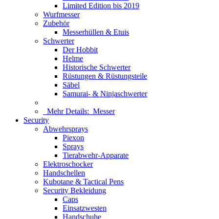
Limited Edition bis 2019
Wurfmesser
Zubehör
Messerhüllen & Etuis
Schwerter
Der Hobbit
Helme
Historische Schwerter
Rüstungen & Rüstungsteile
Säbel
Samurai- & Ninjaschwerter
Mehr Details:
Messer
Security
Abwehrsprays
Piexon
Sprays
Tierabwehr-Apparate
Elektroschocker
Handschellen
Kubotane & Tactical Pens
Security Bekleidung
Caps
Einsatzwesten
Handschuhe