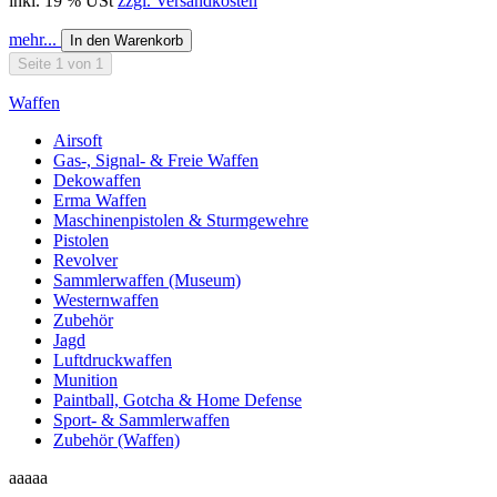
inkl. 19 % USt
zzgl. Versandkosten
mehr...
In den Warenkorb
Seite 1 von 1
Waffen
Airsoft
Gas-, Signal- & Freie Waffen
Dekowaffen
Erma Waffen
Maschinenpistolen & Sturmgewehre
Pistolen
Revolver
Sammlerwaffen (Museum)
Westernwaffen
Zubehör
Jagd
Luftdruckwaffen
Munition
Paintball, Gotcha & Home Defense
Sport- & Sammlerwaffen
Zubehör (Waffen)
aaaaa