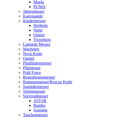
Muela
PUMA
Jahresmesser
Karesuando
Kindermesser
Herbertz
Nieto
Opinel
Victorinox
Laguiole Messer
Macheten
Neck Knife
Opinel
Pfadfindermesser
Pilzmesser
Pohl Force
Regenbogenmesser
Rettungsmesser/Rescue Knife
Sammlermesser
Springmesser
Survivalmesser
AITOR
Rambo
Sonstige
Taschenmesser