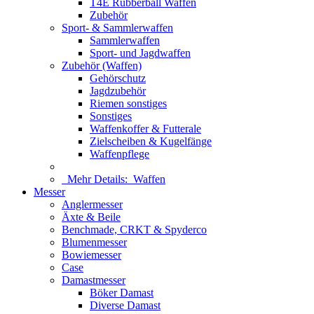
T4E Rubberball Waffen
Zubehör
Sport- & Sammlerwaffen
Sammlerwaffen
Sport- und Jagdwaffen
Zubehör (Waffen)
Gehörschutz
Jagdzubehör
Riemen sonstiges
Sonstiges
Waffenkoffer & Futterale
Zielscheiben & Kugelfänge
Waffenpflege
Mehr Details:
Waffen
Messer
Anglermesser
Äxte & Beile
Benchmade, CRKT & Spyderco
Blumenmesser
Bowiemesser
Case
Damastmesser
Böker Damast
Diverse Damast