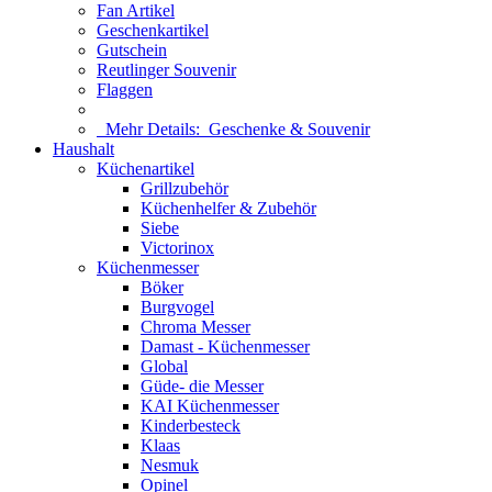
Fan Artikel
Geschenkartikel
Gutschein
Reutlinger Souvenir
Flaggen
Mehr Details:
Geschenke & Souvenir
Haushalt
Küchenartikel
Grillzubehör
Küchenhelfer & Zubehör
Siebe
Victorinox
Küchenmesser
Böker
Burgvogel
Chroma Messer
Damast - Küchenmesser
Global
Güde- die Messer
KAI Küchenmesser
Kinderbesteck
Klaas
Nesmuk
Opinel