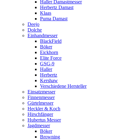
Haller Damastmesser
Herbertz Damast
Klaas
Puma Damast
Deejo
Dolche
Einhandmesser
BlackField
Böker
Eickhorn
Elite Force
GSG-9
Haller
Herbertz
Kershaw
Verschiedene Hersteller
Einsatzmesser
Finnenmesser
Gürtelmesser
Heckler & Koch
Hirschfänger
Hubertus Messer
Jagdmesser
Böker
Browning