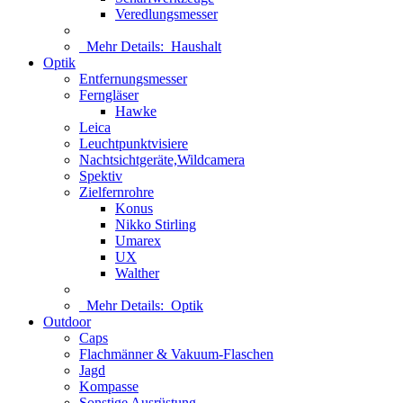
Veredlungsmesser
Mehr Details:
Haushalt
Optik
Entfernungsmesser
Ferngläser
Hawke
Leica
Leuchtpunktvisiere
Nachtsichtgeräte,Wildcamera
Spektiv
Zielfernrohre
Konus
Nikko Stirling
Umarex
UX
Walther
Mehr Details:
Optik
Outdoor
Caps
Flachmänner & Vakuum-Flaschen
Jagd
Kompasse
Sonstige Ausrüstung