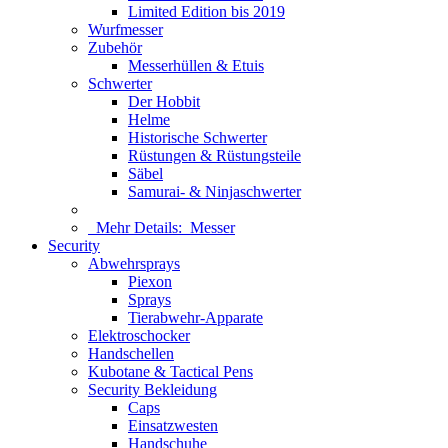
Limited Edition bis 2019
Wurfmesser
Zubehör
Messerhüllen & Etuis
Schwerter
Der Hobbit
Helme
Historische Schwerter
Rüstungen & Rüstungsteile
Säbel
Samurai- & Ninjaschwerter
Mehr Details:
Messer
Security
Abwehrsprays
Piexon
Sprays
Tierabwehr-Apparate
Elektroschocker
Handschellen
Kubotane & Tactical Pens
Security Bekleidung
Caps
Einsatzwesten
Handschuhe