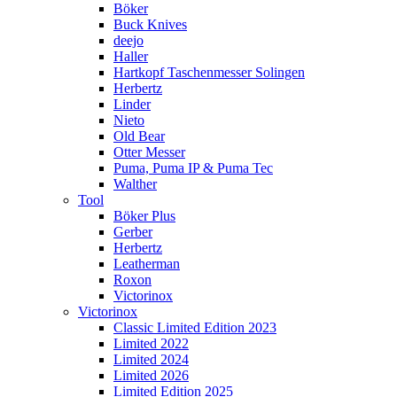
Böker
Buck Knives
deejo
Haller
Hartkopf Taschenmesser Solingen
Herbertz
Linder
Nieto
Old Bear
Otter Messer
Puma, Puma IP & Puma Tec
Walther
Tool
Böker Plus
Gerber
Herbertz
Leatherman
Roxon
Victorinox
Victorinox
Classic Limited Edition 2023
Limited 2022
Limited 2024
Limited 2026
Limited Edition 2025