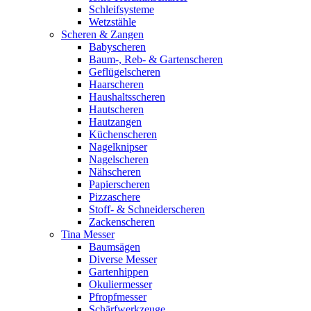
Schleifsysteme
Wetzstähle
Scheren & Zangen
Babyscheren
Baum-, Reb- & Gartenscheren
Geflügelscheren
Haarscheren
Haushaltsscheren
Hautscheren
Hautzangen
Küchenscheren
Nagelknipser
Nagelscheren
Nähscheren
Papierscheren
Pizzaschere
Stoff- & Schneiderscheren
Zackenscheren
Tina Messer
Baumsägen
Diverse Messer
Gartenhippen
Okuliermesser
Pfropfmesser
Schärfwerkzeuge