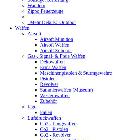
Wandern
Zippo Feuerzeuge
Mehr Details:
Outdoor
Waffen
Airsoft
Airsoft Munition
Airsoft Waffen
Airsoft Zubehör
Gas-, Signal- & Freie Waffen
Dekowaffen
Erma Waffen
Maschinenpistolen & Sturmgewehre
Pistolen
Revolver
Sammlerwaffen (Museum)
Westernwaffen
Zubehör
Jagd
Fallen
Luftdruckwaffen
Co2 - Langwaffen
Co2 - Pistolen
Co2 - Revolver