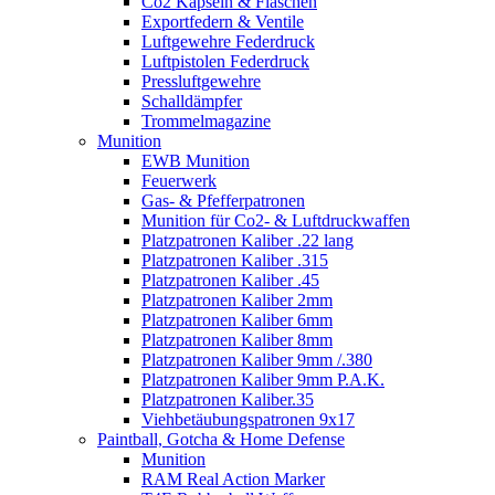
Co2 Kapseln & Flaschen
Exportfedern & Ventile
Luftgewehre Federdruck
Luftpistolen Federdruck
Pressluftgewehre
Schalldämpfer
Trommelmagazine
Munition
EWB Munition
Feuerwerk
Gas- & Pfefferpatronen
Munition für Co2- & Luftdruckwaffen
Platzpatronen Kaliber .22 lang
Platzpatronen Kaliber .315
Platzpatronen Kaliber .45
Platzpatronen Kaliber 2mm
Platzpatronen Kaliber 6mm
Platzpatronen Kaliber 8mm
Platzpatronen Kaliber 9mm /.380
Platzpatronen Kaliber 9mm P.A.K.
Platzpatronen Kaliber.35
Viehbetäubungspatronen 9x17
Paintball, Gotcha & Home Defense
Munition
RAM Real Action Marker