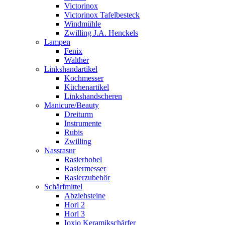
Victorinox
Victorinox Tafelbesteck
Windmühle
Zwilling J.A. Henckels
Lampen
Fenix
Walther
Linkshandartikel
Kochmesser
Küchenartikel
Linkshandscheren
Manicure/Beauty
Dreiturm
Instrumente
Rubis
Zwilling
Nassrasur
Rasierhobel
Rasiermesser
Rasierzubehör
Schärfmittel
Abziehsteine
Horl 2
Horl 3
Ioxio Keramikschärfer