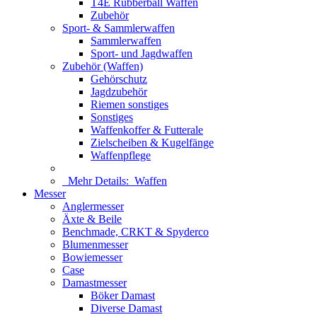
T4E Rubberball Waffen
Zubehör
Sport- & Sammlerwaffen
Sammlerwaffen
Sport- und Jagdwaffen
Zubehör (Waffen)
Gehörschutz
Jagdzubehör
Riemen sonstiges
Sonstiges
Waffenkoffer & Futterale
Zielscheiben & Kugelfänge
Waffenpflege
Mehr Details:
Waffen
Messer
Anglermesser
Äxte & Beile
Benchmade, CRKT & Spyderco
Blumenmesser
Bowiemesser
Case
Damastmesser
Böker Damast
Diverse Damast