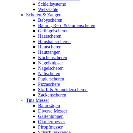
Schleifsysteme
Wetzstähle
Scheren & Zangen
Babyscheren
Baum-, Reb- & Gartenscheren
Geflügelscheren
Haarscheren
Haushaltsscheren
Hautscheren
Hautzangen
Küchenscheren
Nagelknipser
Nagelscheren
Nähscheren
Papierscheren
Pizzaschere
Stoff- & Schneiderscheren
Zackenscheren
Tina Messer
Baumsägen
Diverse Messer
Gartenhippen
Okuliermesser
Pfropfmesser
Schärfwerkzeuge