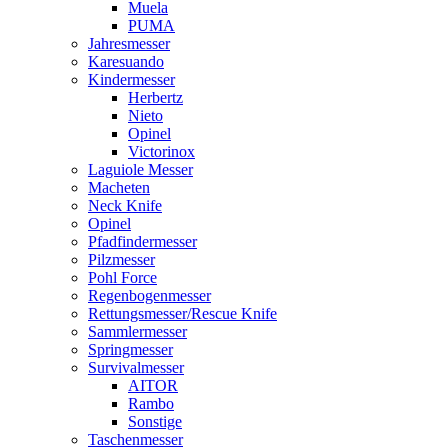
Muela
PUMA
Jahresmesser
Karesuando
Kindermesser
Herbertz
Nieto
Opinel
Victorinox
Laguiole Messer
Macheten
Neck Knife
Opinel
Pfadfindermesser
Pilzmesser
Pohl Force
Regenbogenmesser
Rettungsmesser/Rescue Knife
Sammlermesser
Springmesser
Survivalmesser
AITOR
Rambo
Sonstige
Taschenmesser