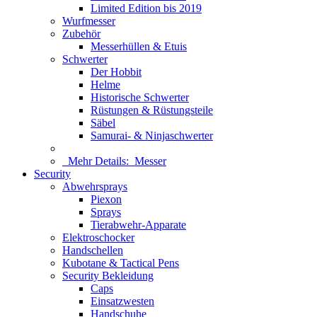
Limited Edition bis 2019
Wurfmesser
Zubehör
Messerhüllen & Etuis
Schwerter
Der Hobbit
Helme
Historische Schwerter
Rüstungen & Rüstungsteile
Säbel
Samurai- & Ninjaschwerter
Mehr Details:
Messer
Security
Abwehrsprays
Piexon
Sprays
Tierabwehr-Apparate
Elektroschocker
Handschellen
Kubotane & Tactical Pens
Security Bekleidung
Caps
Einsatzwesten
Handschuhe