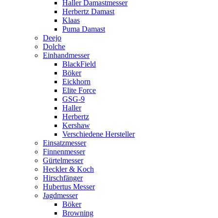
Haller Damastmesser
Herbertz Damast
Klaas
Puma Damast
Deejo
Dolche
Einhandmesser
BlackField
Böker
Eickhorn
Elite Force
GSG-9
Haller
Herbertz
Kershaw
Verschiedene Hersteller
Einsatzmesser
Finnenmesser
Gürtelmesser
Heckler & Koch
Hirschfänger
Hubertus Messer
Jagdmesser
Böker
Browning