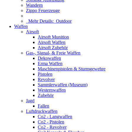
Wandern
Zippo Feuerzeuge
Mehr Details:
Outdoor
Waffen
Airsoft
Airsoft Munition
Airsoft Waffen
Airsoft Zubehör
Gas-, Signal- & Freie Waffen
Dekowaffen
Erma Waffen
Maschinenpistolen & Sturmgewehre
Pistolen
Revolver
Sammlerwaffen (Museum)
Westernwaffen
Zubehör
Jagd
Fallen
Luftdruckwaffen
Co2 - Langwaffen
Co2 - Pistolen
Co2 - Revolver