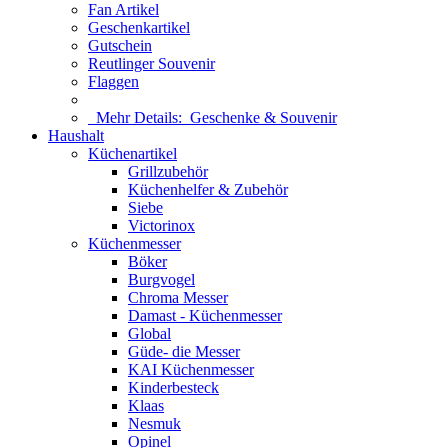
Fan Artikel
Geschenkartikel
Gutschein
Reutlinger Souvenir
Flaggen
Mehr Details:
Geschenke & Souvenir
Haushalt
Küchenartikel
Grillzubehör
Küchenhelfer & Zubehör
Siebe
Victorinox
Küchenmesser
Böker
Burgvogel
Chroma Messer
Damast - Küchenmesser
Global
Güde- die Messer
KAI Küchenmesser
Kinderbesteck
Klaas
Nesmuk
Opinel