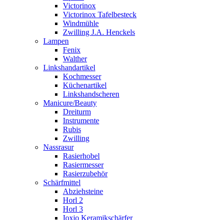
Victorinox
Victorinox Tafelbesteck
Windmühle
Zwilling J.A. Henckels
Lampen
Fenix
Walther
Linkshandartikel
Kochmesser
Küchenartikel
Linkshandscheren
Manicure/Beauty
Dreiturm
Instrumente
Rubis
Zwilling
Nassrasur
Rasierhobel
Rasiermesser
Rasierzubehör
Schärfmittel
Abziehsteine
Horl 2
Horl 3
Ioxio Keramikschärfer