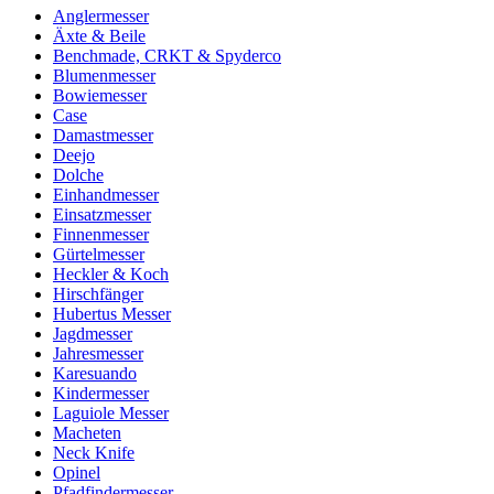
Anglermesser
Äxte & Beile
Benchmade, CRKT & Spyderco
Blumenmesser
Bowiemesser
Case
Damastmesser
Deejo
Dolche
Einhandmesser
Einsatzmesser
Finnenmesser
Gürtelmesser
Heckler & Koch
Hirschfänger
Hubertus Messer
Jagdmesser
Jahresmesser
Karesuando
Kindermesser
Laguiole Messer
Macheten
Neck Knife
Opinel
Pfadfindermesser