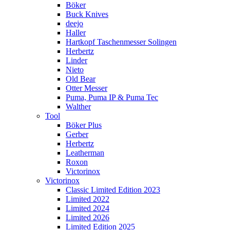
Böker
Buck Knives
deejo
Haller
Hartkopf Taschenmesser Solingen
Herbertz
Linder
Nieto
Old Bear
Otter Messer
Puma, Puma IP & Puma Tec
Walther
Tool
Böker Plus
Gerber
Herbertz
Leatherman
Roxon
Victorinox
Victorinox
Classic Limited Edition 2023
Limited 2022
Limited 2024
Limited 2026
Limited Edition 2025