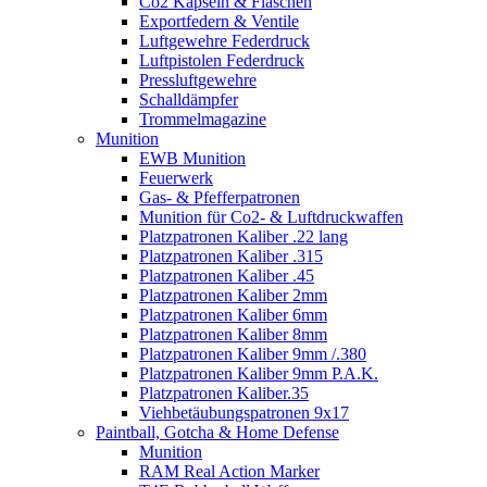
Co2 Kapseln & Flaschen
Exportfedern & Ventile
Luftgewehre Federdruck
Luftpistolen Federdruck
Pressluftgewehre
Schalldämpfer
Trommelmagazine
Munition
EWB Munition
Feuerwerk
Gas- & Pfefferpatronen
Munition für Co2- & Luftdruckwaffen
Platzpatronen Kaliber .22 lang
Platzpatronen Kaliber .315
Platzpatronen Kaliber .45
Platzpatronen Kaliber 2mm
Platzpatronen Kaliber 6mm
Platzpatronen Kaliber 8mm
Platzpatronen Kaliber 9mm /.380
Platzpatronen Kaliber 9mm P.A.K.
Platzpatronen Kaliber.35
Viehbetäubungspatronen 9x17
Paintball, Gotcha & Home Defense
Munition
RAM Real Action Marker