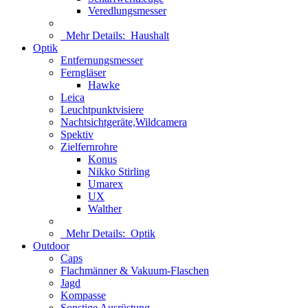
Veredlungsmesser
Mehr Details:
Haushalt
Optik
Entfernungsmesser
Ferngläser
Hawke
Leica
Leuchtpunktvisiere
Nachtsichtgeräte,Wildcamera
Spektiv
Zielfernrohre
Konus
Nikko Stirling
Umarex
UX
Walther
Mehr Details:
Optik
Outdoor
Caps
Flachmänner & Vakuum-Flaschen
Jagd
Kompasse
Sonstige Ausrüstung