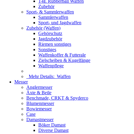
T4E Rubberball Waffen
Zubehör
Sport- & Sammlerwaffen
Sammlerwaffen
Sport- und Jagdwaffen
Zubehör (Waffen)
Gehörschutz
Jagdzubehör
Riemen sonstiges
Sonstiges
Waffenkoffer & Futterale
Zielscheiben & Kugelfänge
Waffenpflege
Mehr Details:
Waffen
Messer
Anglermesser
Äxte & Beile
Benchmade, CRKT & Spyderco
Blumenmesser
Bowiemesser
Case
Damastmesser
Böker Damast
Diverse Damast