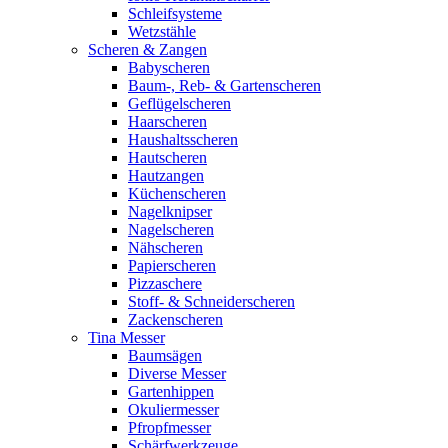
Schleifsysteme
Wetzstähle
Scheren & Zangen
Babyscheren
Baum-, Reb- & Gartenscheren
Geflügelscheren
Haarscheren
Haushaltsscheren
Hautscheren
Hautzangen
Küchenscheren
Nagelknipser
Nagelscheren
Nähscheren
Papierscheren
Pizzaschere
Stoff- & Schneiderscheren
Zackenscheren
Tina Messer
Baumsägen
Diverse Messer
Gartenhippen
Okuliermesser
Pfropfmesser
Schärfwerkzeuge