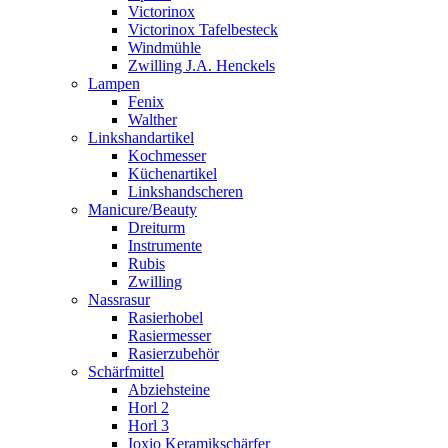
Victorinox
Victorinox Tafelbesteck
Windmühle
Zwilling J.A. Henckels
Lampen
Fenix
Walther
Linkshandartikel
Kochmesser
Küchenartikel
Linkshandscheren
Manicure/Beauty
Dreiturm
Instrumente
Rubis
Zwilling
Nassrasur
Rasierhobel
Rasiermesser
Rasierzubehör
Schärfmittel
Abziehsteine
Horl 2
Horl 3
Ioxio Keramikschärfer