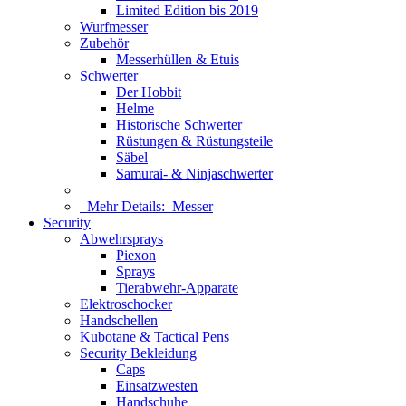
Limited Edition bis 2019
Wurfmesser
Zubehör
Messerhüllen & Etuis
Schwerter
Der Hobbit
Helme
Historische Schwerter
Rüstungen & Rüstungsteile
Säbel
Samurai- & Ninjaschwerter
Mehr Details:
Messer
Security
Abwehrsprays
Piexon
Sprays
Tierabwehr-Apparate
Elektroschocker
Handschellen
Kubotane & Tactical Pens
Security Bekleidung
Caps
Einsatzwesten
Handschuhe