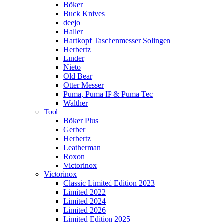
Böker
Buck Knives
deejo
Haller
Hartkopf Taschenmesser Solingen
Herbertz
Linder
Nieto
Old Bear
Otter Messer
Puma, Puma IP & Puma Tec
Walther
Tool
Böker Plus
Gerber
Herbertz
Leatherman
Roxon
Victorinox
Victorinox
Classic Limited Edition 2023
Limited 2022
Limited 2024
Limited 2026
Limited Edition 2025