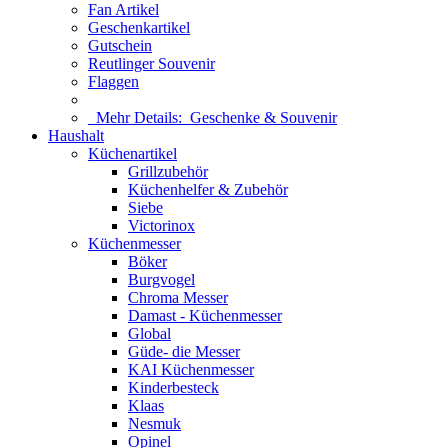
Fan Artikel
Geschenkartikel
Gutschein
Reutlinger Souvenir
Flaggen
Mehr Details:
Geschenke & Souvenir
Haushalt
Küchenartikel
Grillzubehör
Küchenhelfer & Zubehör
Siebe
Victorinox
Küchenmesser
Böker
Burgvogel
Chroma Messer
Damast - Küchenmesser
Global
Güde- die Messer
KAI Küchenmesser
Kinderbesteck
Klaas
Nesmuk
Opinel