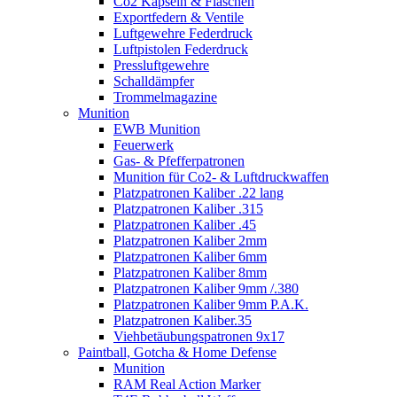
Co2 Kapseln & Flaschen
Exportfedern & Ventile
Luftgewehre Federdruck
Luftpistolen Federdruck
Pressluftgewehre
Schalldämpfer
Trommelmagazine
Munition
EWB Munition
Feuerwerk
Gas- & Pfefferpatronen
Munition für Co2- & Luftdruckwaffen
Platzpatronen Kaliber .22 lang
Platzpatronen Kaliber .315
Platzpatronen Kaliber .45
Platzpatronen Kaliber 2mm
Platzpatronen Kaliber 6mm
Platzpatronen Kaliber 8mm
Platzpatronen Kaliber 9mm /.380
Platzpatronen Kaliber 9mm P.A.K.
Platzpatronen Kaliber.35
Viehbetäubungspatronen 9x17
Paintball, Gotcha & Home Defense
Munition
RAM Real Action Marker