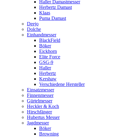
Haller Damastmesser
Herbertz Damast
Klaas
Puma Damast
Deejo
Dolche
Einhandmesser
BlackField
Böker
Eickhorn
Elite Force
GSG-9
Haller
Herbertz
Kershaw
Verschiedene Hersteller
Einsatzmesser
Finnenmesser
Gürtelmesser
Heckler & Koch
Hirschfänger
Hubertus Messer
Jagdmesser
Böker
Browning