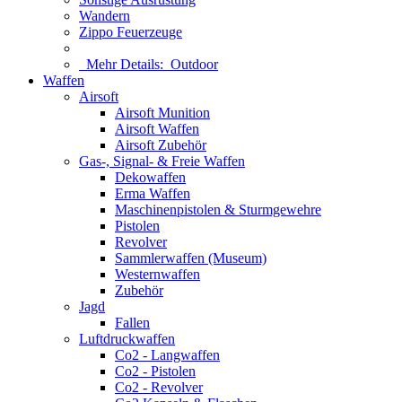
Wandern
Zippo Feuerzeuge
Mehr Details:
Outdoor
Waffen
Airsoft
Airsoft Munition
Airsoft Waffen
Airsoft Zubehör
Gas-, Signal- & Freie Waffen
Dekowaffen
Erma Waffen
Maschinenpistolen & Sturmgewehre
Pistolen
Revolver
Sammlerwaffen (Museum)
Westernwaffen
Zubehör
Jagd
Fallen
Luftdruckwaffen
Co2 - Langwaffen
Co2 - Pistolen
Co2 - Revolver