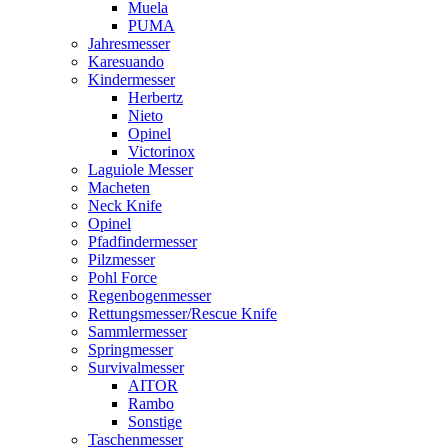
Muela
PUMA
Jahresmesser
Karesuando
Kindermesser
Herbertz
Nieto
Opinel
Victorinox
Laguiole Messer
Macheten
Neck Knife
Opinel
Pfadfindermesser
Pilzmesser
Pohl Force
Regenbogenmesser
Rettungsmesser/Rescue Knife
Sammlermesser
Springmesser
Survivalmesser
AITOR
Rambo
Sonstige
Taschenmesser