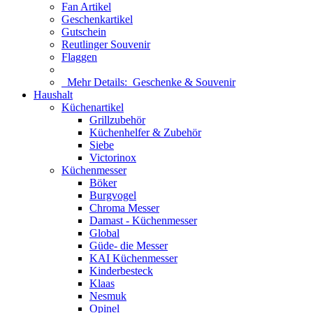
Fan Artikel
Geschenkartikel
Gutschein
Reutlinger Souvenir
Flaggen
Mehr Details:
Geschenke & Souvenir
Haushalt
Küchenartikel
Grillzubehör
Küchenhelfer & Zubehör
Siebe
Victorinox
Küchenmesser
Böker
Burgvogel
Chroma Messer
Damast - Küchenmesser
Global
Güde- die Messer
KAI Küchenmesser
Kinderbesteck
Klaas
Nesmuk
Opinel