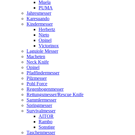
Muela
PUMA
Jahresmesser
Karesuando
Kindermesser
Herbertz
Nieto
Opinel
Victorinox
Laguiole Messer
Macheten
Neck Knife
Opinel
Pfadfindermesser
Pilzmesser
Pohl Force
Regenbogenmesser
Rettungsmesser/Rescue Knife
Sammlermesser
Springmesser
Survivalmesser
AITOR
Rambo
Sonstige
Taschenmesser