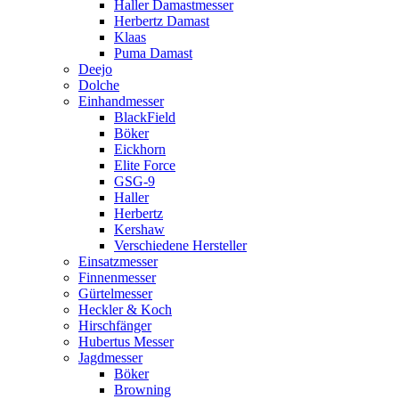
Haller Damastmesser
Herbertz Damast
Klaas
Puma Damast
Deejo
Dolche
Einhandmesser
BlackField
Böker
Eickhorn
Elite Force
GSG-9
Haller
Herbertz
Kershaw
Verschiedene Hersteller
Einsatzmesser
Finnenmesser
Gürtelmesser
Heckler & Koch
Hirschfänger
Hubertus Messer
Jagdmesser
Böker
Browning