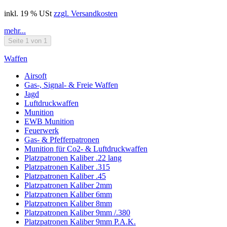
inkl. 19 % USt
zzgl. Versandkosten
mehr...
Seite 1 von 1
Waffen
Airsoft
Gas-, Signal- & Freie Waffen
Jagd
Luftdruckwaffen
Munition
EWB Munition
Feuerwerk
Gas- & Pfefferpatronen
Munition für Co2- & Luftdruckwaffen
Platzpatronen Kaliber .22 lang
Platzpatronen Kaliber .315
Platzpatronen Kaliber .45
Platzpatronen Kaliber 2mm
Platzpatronen Kaliber 6mm
Platzpatronen Kaliber 8mm
Platzpatronen Kaliber 9mm /.380
Platzpatronen Kaliber 9mm P.A.K.