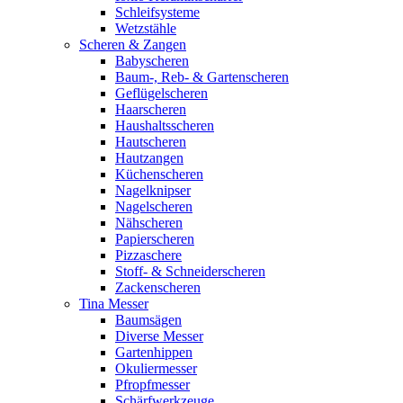
Schleifsysteme
Wetzstähle
Scheren & Zangen
Babyscheren
Baum-, Reb- & Gartenscheren
Geflügelscheren
Haarscheren
Haushaltsscheren
Hautscheren
Hautzangen
Küchenscheren
Nagelknipser
Nagelscheren
Nähscheren
Papierscheren
Pizzaschere
Stoff- & Schneiderscheren
Zackenscheren
Tina Messer
Baumsägen
Diverse Messer
Gartenhippen
Okuliermesser
Pfropfmesser
Schärfwerkzeuge