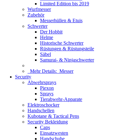
Limited Edition bis 2019
Wurfmesser
Zubehör
Messerhüllen & Etuis
Schwerter
Der Hobbit
Helme
Historische Schwerter
Rüstungen & Rüstungsteile
Säbel
Samurai- & Ninjaschwerter
Mehr Details:
Messer
Security
Abwehrsprays
Piexon
Sprays
Tierabwehr-Apparate
Elektroschocker
Handschellen
Kubotane & Tactical Pens
Security Bekleidung
Caps
Einsatzwesten
Handschuhe