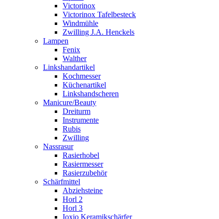
Victorinox
Victorinox Tafelbesteck
Windmühle
Zwilling J.A. Henckels
Lampen
Fenix
Walther
Linkshandartikel
Kochmesser
Küchenartikel
Linkshandscheren
Manicure/Beauty
Dreiturm
Instrumente
Rubis
Zwilling
Nassrasur
Rasierhobel
Rasiermesser
Rasierzubehör
Schärfmittel
Abziehsteine
Horl 2
Horl 3
Ioxio Keramikschärfer