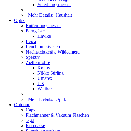
Veredlungsmesser
Mehr Details:
Haushalt
Optik
Entfernungsmesser
Ferngläser
Hawke
Leica
Leuchtpunktvisiere
Nachtsichtgeräte,Wildcamera
Spektiv
Zielfernrohre
Konus
Nikko Stirling
Umarex
UX
Walther
Mehr Details:
Optik
Outdoor
Caps
Flachmänner & Vakuum-Flaschen
Jagd
Kompasse
Sonstige Ausrüstung