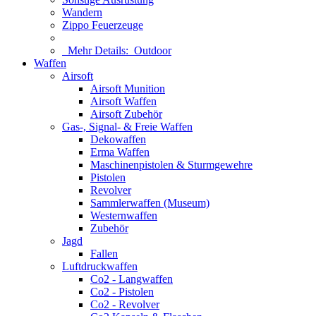
Wandern
Zippo Feuerzeuge
Mehr Details:
Outdoor
Waffen
Airsoft
Airsoft Munition
Airsoft Waffen
Airsoft Zubehör
Gas-, Signal- & Freie Waffen
Dekowaffen
Erma Waffen
Maschinenpistolen & Sturmgewehre
Pistolen
Revolver
Sammlerwaffen (Museum)
Westernwaffen
Zubehör
Jagd
Fallen
Luftdruckwaffen
Co2 - Langwaffen
Co2 - Pistolen
Co2 - Revolver