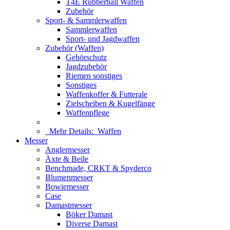
T4E Rubberball Waffen
Zubehör
Sport- & Sammlerwaffen
Sammlerwaffen
Sport- und Jagdwaffen
Zubehör (Waffen)
Gehörschutz
Jagdzubehör
Riemen sonstiges
Sonstiges
Waffenkoffer & Futterale
Zielscheiben & Kugelfänge
Waffenpflege
Mehr Details:
Waffen
Messer
Anglermesser
Äxte & Beile
Benchmade, CRKT & Spyderco
Blumenmesser
Bowiemesser
Case
Damastmesser
Böker Damast
Diverse Damast