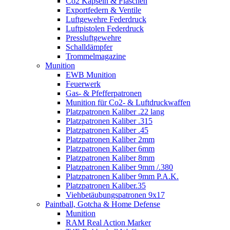
Co2 Kapseln & Flaschen
Exportfedern & Ventile
Luftgewehre Federdruck
Luftpistolen Federdruck
Pressluftgewehre
Schalldämpfer
Trommelmagazine
Munition
EWB Munition
Feuerwerk
Gas- & Pfefferpatronen
Munition für Co2- & Luftdruckwaffen
Platzpatronen Kaliber .22 lang
Platzpatronen Kaliber .315
Platzpatronen Kaliber .45
Platzpatronen Kaliber 2mm
Platzpatronen Kaliber 6mm
Platzpatronen Kaliber 8mm
Platzpatronen Kaliber 9mm /.380
Platzpatronen Kaliber 9mm P.A.K.
Platzpatronen Kaliber.35
Viehbetäubungspatronen 9x17
Paintball, Gotcha & Home Defense
Munition
RAM Real Action Marker