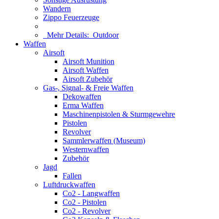
Wandern
Zippo Feuerzeuge
Mehr Details:
Outdoor
Waffen
Airsoft
Airsoft Munition
Airsoft Waffen
Airsoft Zubehör
Gas-, Signal- & Freie Waffen
Dekowaffen
Erma Waffen
Maschinenpistolen & Sturmgewehre
Pistolen
Revolver
Sammlerwaffen (Museum)
Westernwaffen
Zubehör
Jagd
Fallen
Luftdruckwaffen
Co2 - Langwaffen
Co2 - Pistolen
Co2 - Revolver