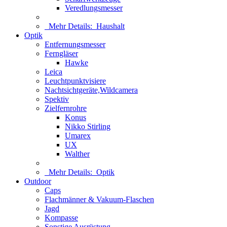
Veredlungsmesser
Mehr Details:
Haushalt
Optik
Entfernungsmesser
Ferngläser
Hawke
Leica
Leuchtpunktvisiere
Nachtsichtgeräte,Wildcamera
Spektiv
Zielfernrohre
Konus
Nikko Stirling
Umarex
UX
Walther
Mehr Details:
Optik
Outdoor
Caps
Flachmänner & Vakuum-Flaschen
Jagd
Kompasse
Sonstige Ausrüstung