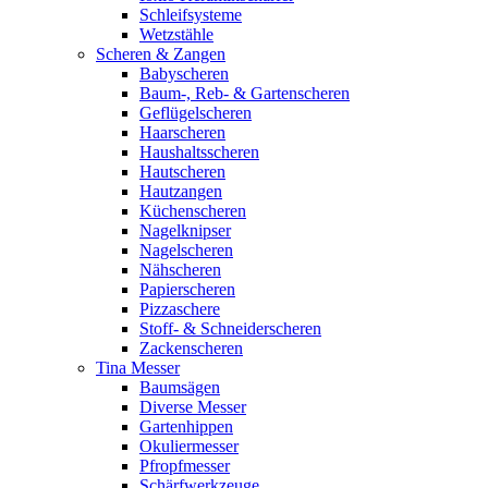
Schleifsysteme
Wetzstähle
Scheren & Zangen
Babyscheren
Baum-, Reb- & Gartenscheren
Geflügelscheren
Haarscheren
Haushaltsscheren
Hautscheren
Hautzangen
Küchenscheren
Nagelknipser
Nagelscheren
Nähscheren
Papierscheren
Pizzaschere
Stoff- & Schneiderscheren
Zackenscheren
Tina Messer
Baumsägen
Diverse Messer
Gartenhippen
Okuliermesser
Pfropfmesser
Schärfwerkzeuge