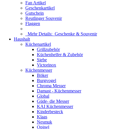
Fan Artikel
Geschenkartikel
Gutschein
Reutlinger Souvenir
Flaggen
Mehr Details:
Geschenke & Souvenir
Haushalt
Küchenartikel
Grillzubehör
Küchenhelfer & Zubehör
Siebe
Victorinox
Küchenmesser
Böker
Burgvogel
Chroma Messer
Damast - Küchenmesser
Global
Güde- die Messer
KAI Küchenmesser
Kinderbesteck
Klaas
Nesmuk
Opinel