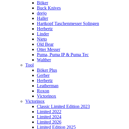
Böker
Buck Knives
deejo
Haller
Hartkopf Taschenmesser Solingen
Herbertz
Linder
Nieto
Old Bear
Otter Messer
Puma, Puma IP & Puma Tec
Walther
Tool
Böker Plus
Gerber
Herbertz
Leatherman
Roxon
Victorinox
Victorinox
Classic Limited Edition 2023
Limited 2022
Limited 2024
Limited 2026
Limited Edition 2025