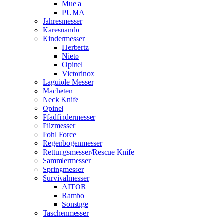
Muela
PUMA
Jahresmesser
Karesuando
Kindermesser
Herbertz
Nieto
Opinel
Victorinox
Laguiole Messer
Macheten
Neck Knife
Opinel
Pfadfindermesser
Pilzmesser
Pohl Force
Regenbogenmesser
Rettungsmesser/Rescue Knife
Sammlermesser
Springmesser
Survivalmesser
AITOR
Rambo
Sonstige
Taschenmesser