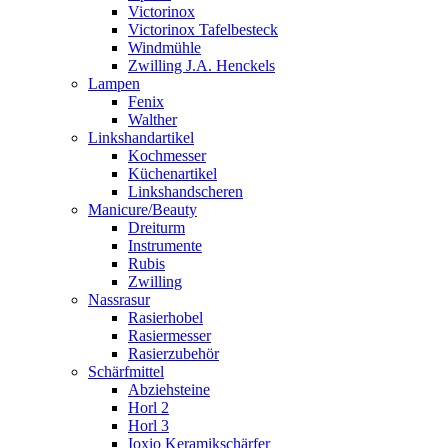
Victorinox
Victorinox Tafelbesteck
Windmühle
Zwilling J.A. Henckels
Lampen
Fenix
Walther
Linkshandartikel
Kochmesser
Küchenartikel
Linkshandscheren
Manicure/Beauty
Dreiturm
Instrumente
Rubis
Zwilling
Nassrasur
Rasierhobel
Rasiermesser
Rasierzubehör
Schärfmittel
Abziehsteine
Horl 2
Horl 3
Ioxio Keramikschärfer