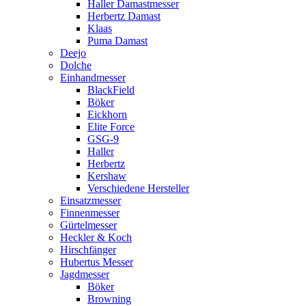
Haller Damastmesser
Herbertz Damast
Klaas
Puma Damast
Deejo
Dolche
Einhandmesser
BlackField
Böker
Eickhorn
Elite Force
GSG-9
Haller
Herbertz
Kershaw
Verschiedene Hersteller
Einsatzmesser
Finnenmesser
Gürtelmesser
Heckler & Koch
Hirschfänger
Hubertus Messer
Jagdmesser
Böker
Browning