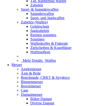
T4E Rubberball Waffen
Zubehör
Sport- & Sammlerwaffen
Sammlerwaffen
Sport- und Jagdwaffen
Zubehör (Waffen)
Gehörschutz
Jagdzubehör
Riemen sonstiges
Sonstiges
Waffenkoffer & Futterale
Zielscheiben & Kugelfänge
Waffenpflege
Mehr Details:
Waffen
Messer
Anglermesser
Äxte & Beile
Benchmade, CRKT & Spyderco
Blumenmesser
Bowiemesser
Case
Damastmesser
Böker Damast
Diverse Damast