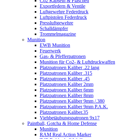
Co2 Kapseln & Flaschen
Exportfedern & Ventile
Luftgewehre Federdruck
Luftpistolen Federdruck
Pressluftgewehre
Schalldämpfer
Trommelmagazine
Munition
EWB Munition
Feuerwerk
Gas- & Pfefferpatronen
Munition für Co2- & Luftdruckwaffen
Platzpatronen Kaliber .22 lang
Platzpatronen Kaliber .315
Platzpatronen Kaliber .45
Platzpatronen Kaliber 2mm
Platzpatronen Kaliber 6mm
Platzpatronen Kaliber 8mm
Platzpatronen Kaliber 9mm /.380
Platzpatronen Kaliber 9mm P.A.K.
Platzpatronen Kaliber.35
Viehbetäubungspatronen 9x17
Paintball, Gotcha & Home Defense
Munition
RAM Real Action Marker