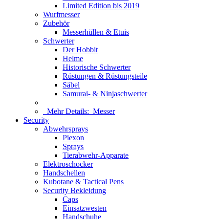
Limited Edition bis 2019
Wurfmesser
Zubehör
Messerhüllen & Etuis
Schwerter
Der Hobbit
Helme
Historische Schwerter
Rüstungen & Rüstungsteile
Säbel
Samurai- & Ninjaschwerter
Mehr Details:
Messer
Security
Abwehrsprays
Piexon
Sprays
Tierabwehr-Apparate
Elektroschocker
Handschellen
Kubotane & Tactical Pens
Security Bekleidung
Caps
Einsatzwesten
Handschuhe