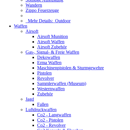
Wandern
Zippo Feuerzeuge
Mehr Details:
Outdoor
Waffen
Airsoft
Airsoft Munition
Airsoft Waffen
Airsoft Zubehör
Gas-, Signal- & Freie Waffen
Dekowaffen
Erma Waffen
Maschinenpistolen & Sturmgewehre
Pistolen
Revolver
Sammlerwaffen (Museum)
Westernwaffen
Zubehör
Jagd
Fallen
Luftdruckwaffen
Co2 - Langwaffen
Co2 - Pistolen
Co2 - Revolver