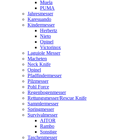
Muela
PUMA
Jahresmesser
Karesuando
Kindermesser
Herbertz
Nieto
Opinel
Victorinox
Laguiole Messer
Macheten
Neck Knife
Opinel
Pfadfindermesser
Pilzmesser
Pohl Force
Regenbogenmesser
Rettungsmesser/Rescue Knife
Sammlermesser
Springmesser
Survivalmesser
AITOR
Rambo
Sonstige
Taschenmesser