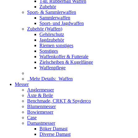
T4E Rubberball Waffen
Zubehör
Sport- & Sammlerwaffen
Sammlerwaffen
Sport- und Jagdwaffen
Zubehör (Waffen)
Gehörschutz
Jagdzubehör
Riemen sonstiges
Sonstiges
Waffenkoffer & Futterale
Zielscheiben & Kugelfänge
Waffenpflege
Mehr Details:
Waffen
Messer
Anglermesser
Äxte & Beile
Benchmade, CRKT & Spyderco
Blumenmesser
Bowiemesser
Case
Damastmesser
Böker Damast
Diverse Damast