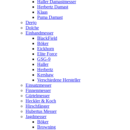
Haller Damastmesser
Herbertz Damast
Klaas
Puma Damast
Deejo
Dolche
Einhandmesser
BlackField
Böker
Eickhorn
Elite Force
GSG-9
Haller
Herbertz
Kershaw
Verschiedene Hersteller
Einsatzmesser
Finnenmesser
Gürtelmesser
Heckler & Koch
Hirschfänger
Hubertus Messer
Jagdmesser
Böker
Browning