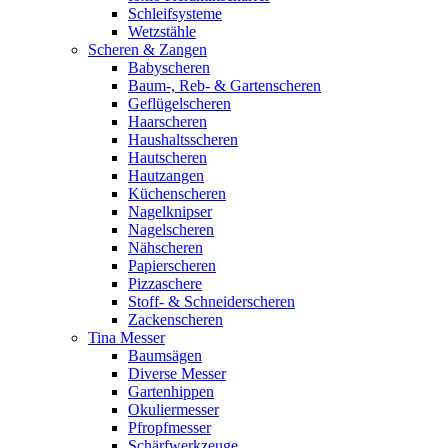
Schleifsysteme
Wetzstähle
Scheren & Zangen
Babyscheren
Baum-, Reb- & Gartenscheren
Geflügelscheren
Haarscheren
Haushaltsscheren
Hautscheren
Hautzangen
Küchenscheren
Nagelknipser
Nagelscheren
Nähscheren
Papierscheren
Pizzaschere
Stoff- & Schneiderscheren
Zackenscheren
Tina Messer
Baumsägen
Diverse Messer
Gartenhippen
Okuliermesser
Pfropfmesser
Schärfwerkzeuge