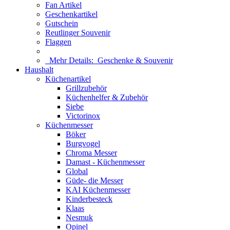
Fan Artikel
Geschenkartikel
Gutschein
Reutlinger Souvenir
Flaggen
Mehr Details:
Geschenke & Souvenir
Haushalt
Küchenartikel
Grillzubehör
Küchenhelfer & Zubehör
Siebe
Victorinox
Küchenmesser
Böker
Burgvogel
Chroma Messer
Damast - Küchenmesser
Global
Güde- die Messer
KAI Küchenmesser
Kinderbesteck
Klaas
Nesmuk
Opinel