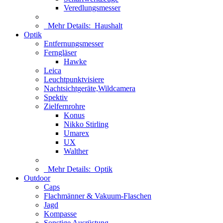
Veredlungsmesser
Mehr Details:
Haushalt
Optik
Entfernungsmesser
Ferngläser
Hawke
Leica
Leuchtpunktvisiere
Nachtsichtgeräte,Wildcamera
Spektiv
Zielfernrohre
Konus
Nikko Stirling
Umarex
UX
Walther
Mehr Details:
Optik
Outdoor
Caps
Flachmänner & Vakuum-Flaschen
Jagd
Kompasse
Sonstige Ausrüstung