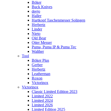
Böker
Buck Knives
deejo
Haller
Hartkopf Taschenmesser Solingen
Herbertz
Linder
Nieto
Old Bear
Otter Messer
Puma, Puma IP & Puma Tec
Walther
Tool
Böker Plus
Gerber
Herbertz
Leatherman
Roxon
Victorinox
Victorinox
Classic Limited Edition 2023
Limited 2022
Limited 2024
Limited 2026
Limited Edition 2025