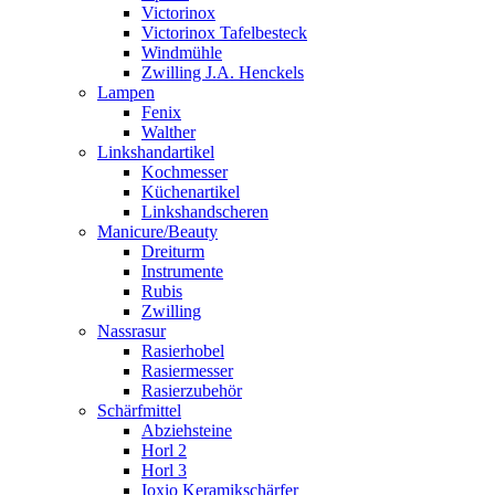
Victorinox
Victorinox Tafelbesteck
Windmühle
Zwilling J.A. Henckels
Lampen
Fenix
Walther
Linkshandartikel
Kochmesser
Küchenartikel
Linkshandscheren
Manicure/Beauty
Dreiturm
Instrumente
Rubis
Zwilling
Nassrasur
Rasierhobel
Rasiermesser
Rasierzubehör
Schärfmittel
Abziehsteine
Horl 2
Horl 3
Ioxio Keramikschärfer