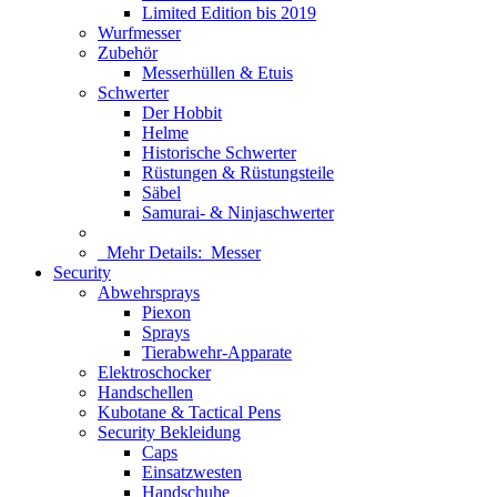
Limited Edition bis 2019
Wurfmesser
Zubehör
Messerhüllen & Etuis
Schwerter
Der Hobbit
Helme
Historische Schwerter
Rüstungen & Rüstungsteile
Säbel
Samurai- & Ninjaschwerter
Mehr Details:
Messer
Security
Abwehrsprays
Piexon
Sprays
Tierabwehr-Apparate
Elektroschocker
Handschellen
Kubotane & Tactical Pens
Security Bekleidung
Caps
Einsatzwesten
Handschuhe