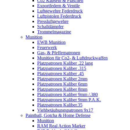
Co2 Kapseln & Flaschen
Exportfedern & Ventile
Luftgewehre Federdruck
Luftpistolen Federdruck
Pressluftgewehre
Schalldämpfer
Trommelmagazine
Munition
EWB Munition
Feuerwerk
Gas- & Pfefferpatronen
Munition für Co2- & Luftdruckwaffen
Platzpatronen Kaliber .22 lang
Platzpatronen Kaliber .315
Platzpatronen Kaliber .45
Platzpatronen Kaliber 2mm
Platzpatronen Kaliber 6mm
Platzpatronen Kaliber 8mm
Platzpatronen Kaliber 9mm /.380
Platzpatronen Kaliber 9mm P.A.K.
Platzpatronen Kaliber.35
Viehbetäubungspatronen 9x17
Paintball, Gotcha & Home Defense
Munition
RAM Real Action Marker