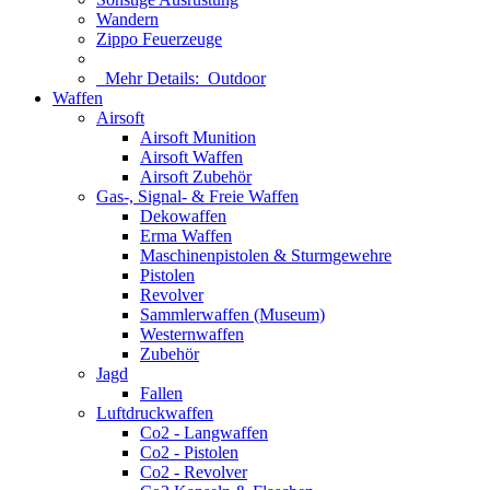
Wandern
Zippo Feuerzeuge
Mehr Details:
Outdoor
Waffen
Airsoft
Airsoft Munition
Airsoft Waffen
Airsoft Zubehör
Gas-, Signal- & Freie Waffen
Dekowaffen
Erma Waffen
Maschinenpistolen & Sturmgewehre
Pistolen
Revolver
Sammlerwaffen (Museum)
Westernwaffen
Zubehör
Jagd
Fallen
Luftdruckwaffen
Co2 - Langwaffen
Co2 - Pistolen
Co2 - Revolver