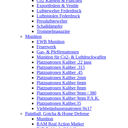
Co2 Kapseln & Flaschen
Exportfedern & Ventile
Luftgewehre Federdruck
Luftpistolen Federdruck
Pressluftgewehre
Schalldämpfer
Trommelmagazine
Munition
EWB Munition
Feuerwerk
Gas- & Pfefferpatronen
Munition für Co2- & Luftdruckwaffen
Platzpatronen Kaliber .22 lang
Platzpatronen Kaliber .315
Platzpatronen Kaliber .45
Platzpatronen Kaliber 2mm
Platzpatronen Kaliber 6mm
Platzpatronen Kaliber 8mm
Platzpatronen Kaliber 9mm /.380
Platzpatronen Kaliber 9mm P.A.K.
Platzpatronen Kaliber.35
Viehbetäubungspatronen 9x17
Paintball, Gotcha & Home Defense
Munition
RAM Real Action Marker