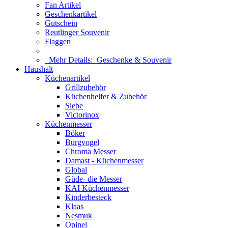
Fan Artikel
Geschenkartikel
Gutschein
Reutlinger Souvenir
Flaggen
Mehr Details:
Geschenke & Souvenir
Haushalt
Küchenartikel
Grillzubehör
Küchenhelfer & Zubehör
Siebe
Victorinox
Küchenmesser
Böker
Burgvogel
Chroma Messer
Damast - Küchenmesser
Global
Güde- die Messer
KAI Küchenmesser
Kinderbesteck
Klaas
Nesmuk
Opinel