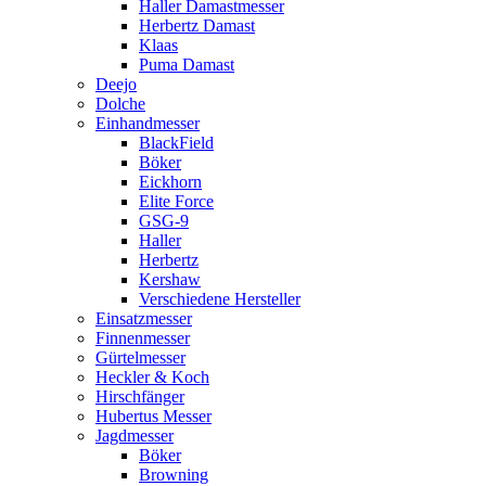
Haller Damastmesser
Herbertz Damast
Klaas
Puma Damast
Deejo
Dolche
Einhandmesser
BlackField
Böker
Eickhorn
Elite Force
GSG-9
Haller
Herbertz
Kershaw
Verschiedene Hersteller
Einsatzmesser
Finnenmesser
Gürtelmesser
Heckler & Koch
Hirschfänger
Hubertus Messer
Jagdmesser
Böker
Browning