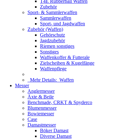
T4E Rubberball Waffen
Zubehör
Sport- & Sammlerwaffen
Sammlerwaffen
Sport- und Jagdwaffen
Zubehör (Waffen)
Gehörschutz
Jagdzubehör
Riemen sonstiges
Sonstiges
Waffenkoffer & Futterale
Zielscheiben & Kugelfänge
Waffenpflege
Mehr Details:
Waffen
Messer
Anglermesser
Äxte & Beile
Benchmade, CRKT & Spyderco
Blumenmesser
Bowiemesser
Case
Damastmesser
Böker Damast
Diverse Damast