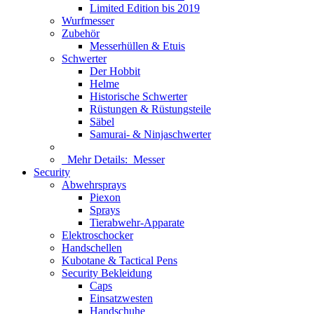
Limited Edition bis 2019
Wurfmesser
Zubehör
Messerhüllen & Etuis
Schwerter
Der Hobbit
Helme
Historische Schwerter
Rüstungen & Rüstungsteile
Säbel
Samurai- & Ninjaschwerter
Mehr Details:
Messer
Security
Abwehrsprays
Piexon
Sprays
Tierabwehr-Apparate
Elektroschocker
Handschellen
Kubotane & Tactical Pens
Security Bekleidung
Caps
Einsatzwesten
Handschuhe