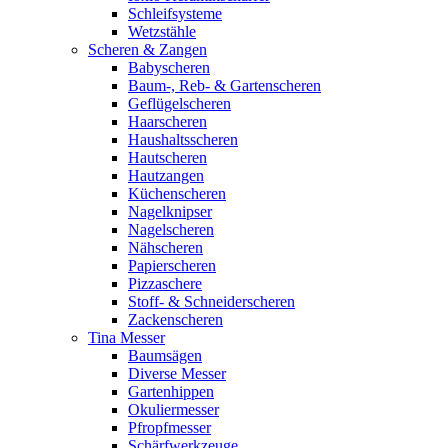
Schleifsysteme
Wetzstähle
Scheren & Zangen
Babyscheren
Baum-, Reb- & Gartenscheren
Geflügelscheren
Haarscheren
Haushaltsscheren
Hautscheren
Hautzangen
Küchenscheren
Nagelknipser
Nagelscheren
Nähscheren
Papierscheren
Pizzaschere
Stoff- & Schneiderscheren
Zackenscheren
Tina Messer
Baumsägen
Diverse Messer
Gartenhippen
Okuliermesser
Pfropfmesser
Schärfwerkzeuge