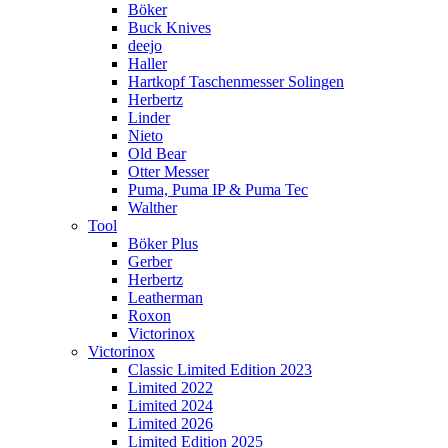
Böker
Buck Knives
deejo
Haller
Hartkopf Taschenmesser Solingen
Herbertz
Linder
Nieto
Old Bear
Otter Messer
Puma, Puma IP & Puma Tec
Walther
Tool
Böker Plus
Gerber
Herbertz
Leatherman
Roxon
Victorinox
Victorinox
Classic Limited Edition 2023
Limited 2022
Limited 2024
Limited 2026
Limited Edition 2025