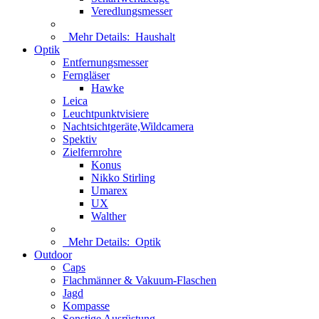
Veredlungsmesser
Mehr Details:
Haushalt
Optik
Entfernungsmesser
Ferngläser
Hawke
Leica
Leuchtpunktvisiere
Nachtsichtgeräte,Wildcamera
Spektiv
Zielfernrohre
Konus
Nikko Stirling
Umarex
UX
Walther
Mehr Details:
Optik
Outdoor
Caps
Flachmänner & Vakuum-Flaschen
Jagd
Kompasse
Sonstige Ausrüstung