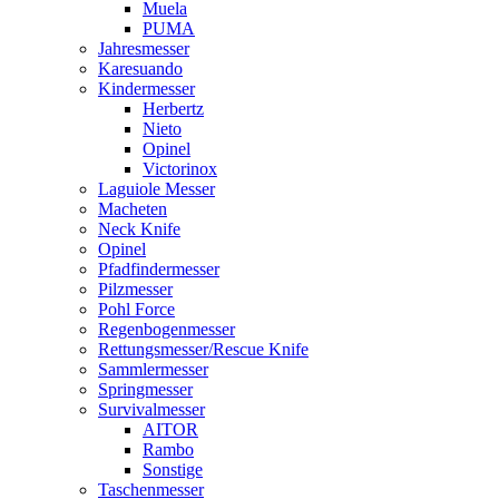
Muela
PUMA
Jahresmesser
Karesuando
Kindermesser
Herbertz
Nieto
Opinel
Victorinox
Laguiole Messer
Macheten
Neck Knife
Opinel
Pfadfindermesser
Pilzmesser
Pohl Force
Regenbogenmesser
Rettungsmesser/Rescue Knife
Sammlermesser
Springmesser
Survivalmesser
AITOR
Rambo
Sonstige
Taschenmesser