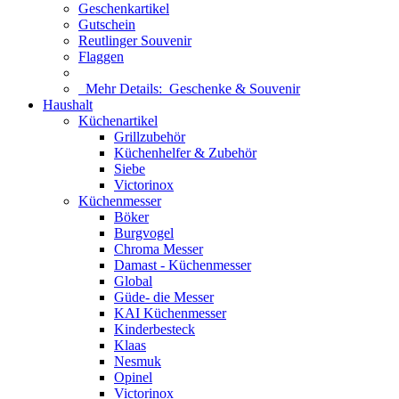
Geschenkartikel
Gutschein
Reutlinger Souvenir
Flaggen
Mehr Details:
Geschenke & Souvenir
Haushalt
Küchenartikel
Grillzubehör
Küchenhelfer & Zubehör
Siebe
Victorinox
Küchenmesser
Böker
Burgvogel
Chroma Messer
Damast - Küchenmesser
Global
Güde- die Messer
KAI Küchenmesser
Kinderbesteck
Klaas
Nesmuk
Opinel
Victorinox