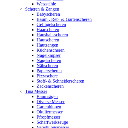
Wetzstähle
Scheren & Zangen
Babyscheren
Baum-, Reb- & Gartenscheren
Geflügelscheren
Haarscheren
Haushaltsscheren
Hautscheren
Hautzangen
Küchenscheren
Nagelknipser
Nagelscheren
Nähscheren
Papierscheren
Pizzaschere
Stoff- & Schneiderscheren
Zackenscheren
Tina Messer
Baumsägen
Diverse Messer
Gartenhippen
Okuliermesser
Pfropfmesser
Schärfwerkzeuge
Veredlungsmesser