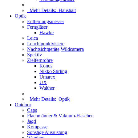
Mehr Details:
Haushalt
Optik
Entfernungsmesser
Ferngläser
Hawke
Leica
Leuchtpunktvisiere
Nachtsichtgeräte,Wildcamera
Spektiv
Zielfernrohre
Konus
Nikko Stirling
Umarex
UX
Walther
Mehr Details:
Optik
Outdoor
Caps
Flachmänner & Vakuum-Flaschen
Jagd
Kompasse
Sonstige Ausrüstung
Wandern