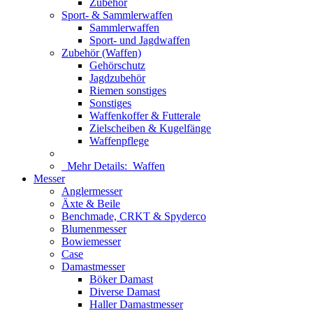
Zubehör
Sport- & Sammlerwaffen
Sammlerwaffen
Sport- und Jagdwaffen
Zubehör (Waffen)
Gehörschutz
Jagdzubehör
Riemen sonstiges
Sonstiges
Waffenkoffer & Futterale
Zielscheiben & Kugelfänge
Waffenpflege
Mehr Details:
Waffen
Messer
Anglermesser
Äxte & Beile
Benchmade, CRKT & Spyderco
Blumenmesser
Bowiemesser
Case
Damastmesser
Böker Damast
Diverse Damast
Haller Damastmesser