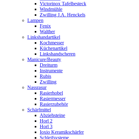
Victorinox Tafelbesteck
Windmühle
Zwilling J.A. Henckels
Lampen
Fenix
Walther
Linkshandartikel
Kochmesser
Küchenartikel
Linkshandscheren
Manicure/Beauty
Dreiturm
Instrumente
Rubis
Zwilling
Nassrasur
Rasierhobel
Rasiermesser
Rasierzubehör
Schärfmittel
Abziehsteine
Horl 2
Horl 3
Ioxio Keramikschärfer
Schleifsysteme