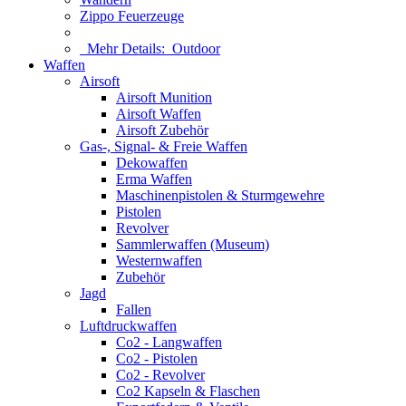
Zippo Feuerzeuge
Mehr Details:
Outdoor
Waffen
Airsoft
Airsoft Munition
Airsoft Waffen
Airsoft Zubehör
Gas-, Signal- & Freie Waffen
Dekowaffen
Erma Waffen
Maschinenpistolen & Sturmgewehre
Pistolen
Revolver
Sammlerwaffen (Museum)
Westernwaffen
Zubehör
Jagd
Fallen
Luftdruckwaffen
Co2 - Langwaffen
Co2 - Pistolen
Co2 - Revolver
Co2 Kapseln & Flaschen