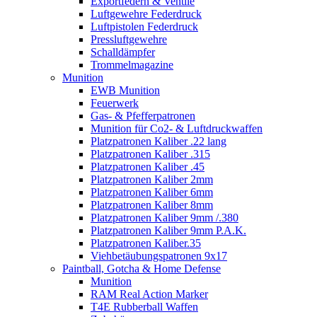
Exportfedern & Ventile
Luftgewehre Federdruck
Luftpistolen Federdruck
Pressluftgewehre
Schalldämpfer
Trommelmagazine
Munition
EWB Munition
Feuerwerk
Gas- & Pfefferpatronen
Munition für Co2- & Luftdruckwaffen
Platzpatronen Kaliber .22 lang
Platzpatronen Kaliber .315
Platzpatronen Kaliber .45
Platzpatronen Kaliber 2mm
Platzpatronen Kaliber 6mm
Platzpatronen Kaliber 8mm
Platzpatronen Kaliber 9mm /.380
Platzpatronen Kaliber 9mm P.A.K.
Platzpatronen Kaliber.35
Viehbetäubungspatronen 9x17
Paintball, Gotcha & Home Defense
Munition
RAM Real Action Marker
T4E Rubberball Waffen