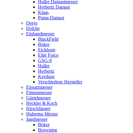
Haller Damastmesser
Herbertz Damast
Klaas
Puma Damast
Deejo
Dolche
Einhandmesser
BlackField
Böker
Eickhorn
Elite Force
GSG-9
Haller
Herbertz
Kershaw
Verschiedene Hersteller
Einsatzmesser
Finnenmesser
Gürtelmesser
Heckler & Koch
Hirschfänger
Hubertus Messer
Jagdmesser
Böker
Browning