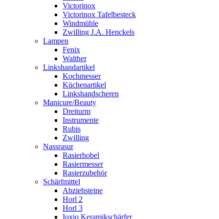
Victorinox
Victorinox Tafelbesteck
Windmühle
Zwilling J.A. Henckels
Lampen
Fenix
Walther
Linkshandartikel
Kochmesser
Küchenartikel
Linkshandscheren
Manicure/Beauty
Dreiturm
Instrumente
Rubis
Zwilling
Nassrasur
Rasierhobel
Rasiermesser
Rasierzubehör
Schärfmittel
Abziehsteine
Horl 2
Horl 3
Ioxio Keramikschärfer