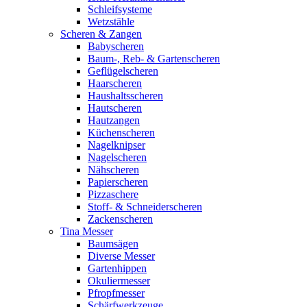
Schleifsysteme
Wetzstähle
Scheren & Zangen
Babyscheren
Baum-, Reb- & Gartenscheren
Geflügelscheren
Haarscheren
Haushaltsscheren
Hautscheren
Hautzangen
Küchenscheren
Nagelknipser
Nagelscheren
Nähscheren
Papierscheren
Pizzaschere
Stoff- & Schneiderscheren
Zackenscheren
Tina Messer
Baumsägen
Diverse Messer
Gartenhippen
Okuliermesser
Pfropfmesser
Schärfwerkzeuge