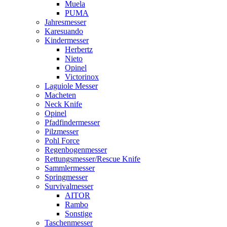
Muela
PUMA
Jahresmesser
Karesuando
Kindermesser
Herbertz
Nieto
Opinel
Victorinox
Laguiole Messer
Macheten
Neck Knife
Opinel
Pfadfindermesser
Pilzmesser
Pohl Force
Regenbogenmesser
Rettungsmesser/Rescue Knife
Sammlermesser
Springmesser
Survivalmesser
AITOR
Rambo
Sonstige
Taschenmesser