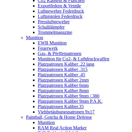
Co2 Kapseln & Flaschen
Exportfedern & Ventile
Luftgewehre Federdruck
Luftpistolen Federdruck
Pressluftgewehre
Schalldämpfer
Trommelmagazine
Munition
EWB Munition
Feuerwerk
Gas- & Pfefferpatronen
Munition für Co2- & Luftdruckwaffen
Platzpatronen Kaliber .22 lang
Platzpatronen Kaliber .315
Platzpatronen Kaliber .45
Platzpatronen Kaliber 2mm
Platzpatronen Kaliber 6mm
Platzpatronen Kaliber 8mm
Platzpatronen Kaliber 9mm /.380
Platzpatronen Kaliber 9mm P.A.K.
Platzpatronen Kaliber.35
Viehbetäubungspatronen 9x17
Paintball, Gotcha & Home Defense
Munition
RAM Real Action Marker