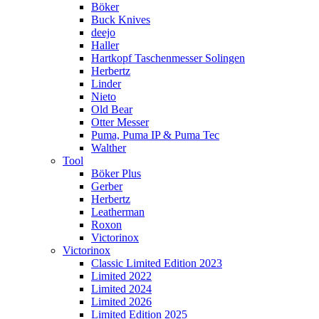
Böker
Buck Knives
deejo
Haller
Hartkopf Taschenmesser Solingen
Herbertz
Linder
Nieto
Old Bear
Otter Messer
Puma, Puma IP & Puma Tec
Walther
Tool
Böker Plus
Gerber
Herbertz
Leatherman
Roxon
Victorinox
Victorinox
Classic Limited Edition 2023
Limited 2022
Limited 2024
Limited 2026
Limited Edition 2025