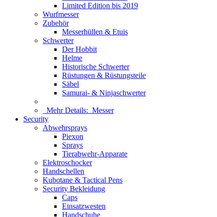
Limited Edition bis 2019
Wurfmesser
Zubehör
Messerhüllen & Etuis
Schwerter
Der Hobbit
Helme
Historische Schwerter
Rüstungen & Rüstungsteile
Säbel
Samurai- & Ninjaschwerter
Mehr Details:
Messer
Security
Abwehrsprays
Piexon
Sprays
Tierabwehr-Apparate
Elektroschocker
Handschellen
Kubotane & Tactical Pens
Security Bekleidung
Caps
Einsatzwesten
Handschuhe