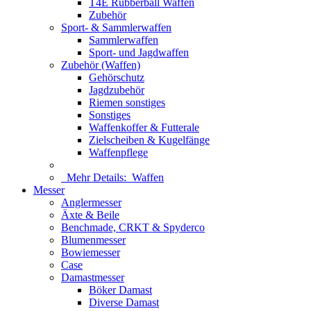
T4E Rubberball Waffen
Zubehör
Sport- & Sammlerwaffen
Sammlerwaffen
Sport- und Jagdwaffen
Zubehör (Waffen)
Gehörschutz
Jagdzubehör
Riemen sonstiges
Sonstiges
Waffenkoffer & Futterale
Zielscheiben & Kugelfänge
Waffenpflege
Mehr Details:
Waffen
Messer
Anglermesser
Äxte & Beile
Benchmade, CRKT & Spyderco
Blumenmesser
Bowiemesser
Case
Damastmesser
Böker Damast
Diverse Damast