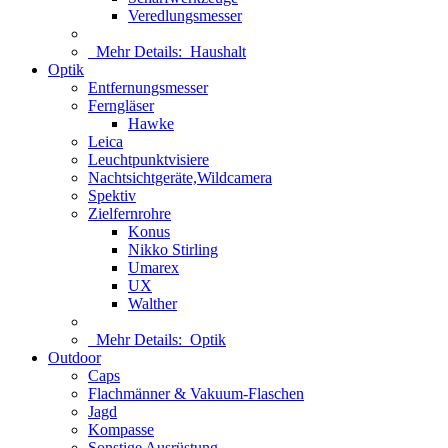
Veredlungsmesser
Mehr Details:
Haushalt
Optik
Entfernungsmesser
Ferngläser
Hawke
Leica
Leuchtpunktvisiere
Nachtsichtgeräte,Wildcamera
Spektiv
Zielfernrohre
Konus
Nikko Stirling
Umarex
UX
Walther
Mehr Details:
Optik
Outdoor
Caps
Flachmänner & Vakuum-Flaschen
Jagd
Kompasse
Sonstige Ausrüstung