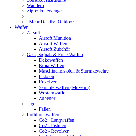
Wandern
Zippo Feuerzeuge
Mehr Details:
Outdoor
Waffen
Airsoft
Airsoft Munition
Airsoft Waffen
Airsoft Zubehör
Gas-, Signal- & Freie Waffen
Dekowaffen
Erma Waffen
Maschinenpistolen & Sturmgewehre
Pistolen
Revolver
Sammlerwaffen (Museum)
Westernwaffen
Zubehör
Jagd
Fallen
Luftdruckwaffen
Co2 - Langwaffen
Co2 - Pistolen
Co2 - Revolver