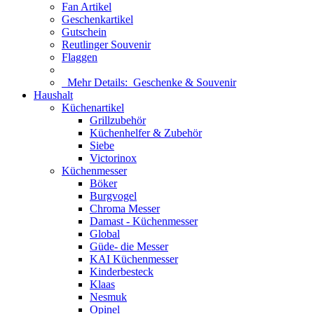
Fan Artikel
Geschenkartikel
Gutschein
Reutlinger Souvenir
Flaggen
Mehr Details:
Geschenke & Souvenir
Haushalt
Küchenartikel
Grillzubehör
Küchenhelfer & Zubehör
Siebe
Victorinox
Küchenmesser
Böker
Burgvogel
Chroma Messer
Damast - Küchenmesser
Global
Güde- die Messer
KAI Küchenmesser
Kinderbesteck
Klaas
Nesmuk
Opinel