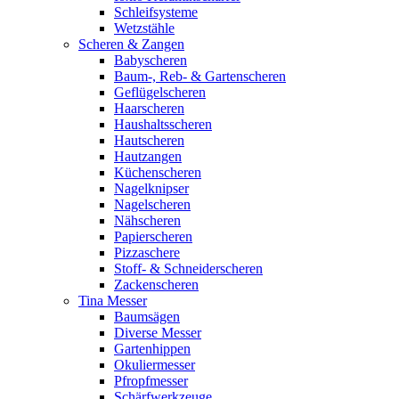
Schleifsysteme
Wetzstähle
Scheren & Zangen
Babyscheren
Baum-, Reb- & Gartenscheren
Geflügelscheren
Haarscheren
Haushaltsscheren
Hautscheren
Hautzangen
Küchenscheren
Nagelknipser
Nagelscheren
Nähscheren
Papierscheren
Pizzaschere
Stoff- & Schneiderscheren
Zackenscheren
Tina Messer
Baumsägen
Diverse Messer
Gartenhippen
Okuliermesser
Pfropfmesser
Schärfwerkzeuge