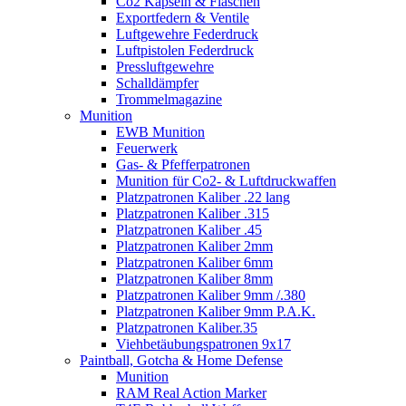
Co2 Kapseln & Flaschen
Exportfedern & Ventile
Luftgewehre Federdruck
Luftpistolen Federdruck
Pressluftgewehre
Schalldämpfer
Trommelmagazine
Munition
EWB Munition
Feuerwerk
Gas- & Pfefferpatronen
Munition für Co2- & Luftdruckwaffen
Platzpatronen Kaliber .22 lang
Platzpatronen Kaliber .315
Platzpatronen Kaliber .45
Platzpatronen Kaliber 2mm
Platzpatronen Kaliber 6mm
Platzpatronen Kaliber 8mm
Platzpatronen Kaliber 9mm /.380
Platzpatronen Kaliber 9mm P.A.K.
Platzpatronen Kaliber.35
Viehbetäubungspatronen 9x17
Paintball, Gotcha & Home Defense
Munition
RAM Real Action Marker