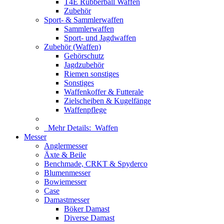
T4E Rubberball Waffen
Zubehör
Sport- & Sammlerwaffen
Sammlerwaffen
Sport- und Jagdwaffen
Zubehör (Waffen)
Gehörschutz
Jagdzubehör
Riemen sonstiges
Sonstiges
Waffenkoffer & Futterale
Zielscheiben & Kugelfänge
Waffenpflege
Mehr Details:
Waffen
Messer
Anglermesser
Äxte & Beile
Benchmade, CRKT & Spyderco
Blumenmesser
Bowiemesser
Case
Damastmesser
Böker Damast
Diverse Damast