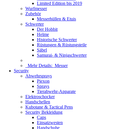
Limited Edition bis 2019
Wurfmesser
Zubehör
Messerhüllen & Etuis
Schwerter
Der Hobbit
Helme
Historische Schwerter
Rüstungen & Rüstungsteile
Säbel
Samurai- & Ninjaschwerter
Mehr Details:
Messer
Security
Abwehrsprays
Piexon
Sprays
Tierabwehr-Apparate
Elektroschocker
Handschellen
Kubotane & Tactical Pens
Security Bekleidung
Caps
Einsatzwesten
Handschuhe