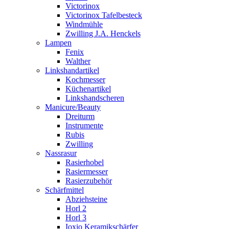
Victorinox
Victorinox Tafelbesteck
Windmühle
Zwilling J.A. Henckels
Lampen
Fenix
Walther
Linkshandartikel
Kochmesser
Küchenartikel
Linkshandscheren
Manicure/Beauty
Dreiturm
Instrumente
Rubis
Zwilling
Nassrasur
Rasierhobel
Rasiermesser
Rasierzubehör
Schärfmittel
Abziehsteine
Horl 2
Horl 3
Ioxio Keramikschärfer