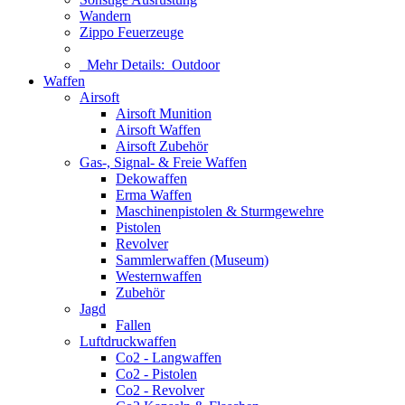
Wandern
Zippo Feuerzeuge
Mehr Details:
Outdoor
Waffen
Airsoft
Airsoft Munition
Airsoft Waffen
Airsoft Zubehör
Gas-, Signal- & Freie Waffen
Dekowaffen
Erma Waffen
Maschinenpistolen & Sturmgewehre
Pistolen
Revolver
Sammlerwaffen (Museum)
Westernwaffen
Zubehör
Jagd
Fallen
Luftdruckwaffen
Co2 - Langwaffen
Co2 - Pistolen
Co2 - Revolver