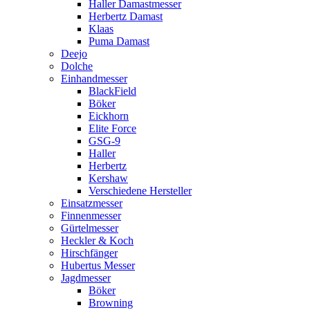
Haller Damastmesser
Herbertz Damast
Klaas
Puma Damast
Deejo
Dolche
Einhandmesser
BlackField
Böker
Eickhorn
Elite Force
GSG-9
Haller
Herbertz
Kershaw
Verschiedene Hersteller
Einsatzmesser
Finnenmesser
Gürtelmesser
Heckler & Koch
Hirschfänger
Hubertus Messer
Jagdmesser
Böker
Browning