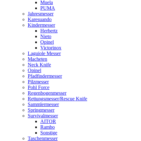
Muela
PUMA
Jahresmesser
Karesuando
Kindermesser
Herbertz
Nieto
Opinel
Victorinox
Laguiole Messer
Macheten
Neck Knife
Opinel
Pfadfindermesser
Pilzmesser
Pohl Force
Regenbogenmesser
Rettungsmesser/Rescue Knife
Sammlermesser
Springmesser
Survivalmesser
AITOR
Rambo
Sonstige
Taschenmesser