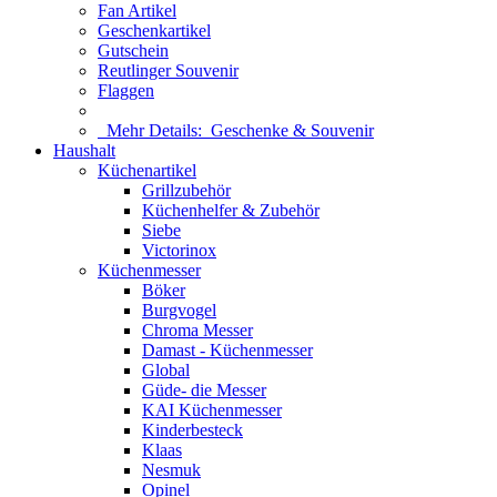
Fan Artikel
Geschenkartikel
Gutschein
Reutlinger Souvenir
Flaggen
Mehr Details:
Geschenke & Souvenir
Haushalt
Küchenartikel
Grillzubehör
Küchenhelfer & Zubehör
Siebe
Victorinox
Küchenmesser
Böker
Burgvogel
Chroma Messer
Damast - Küchenmesser
Global
Güde- die Messer
KAI Küchenmesser
Kinderbesteck
Klaas
Nesmuk
Opinel