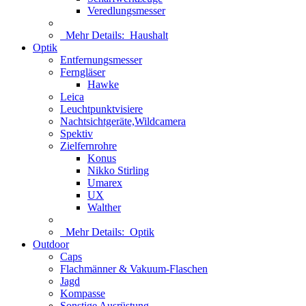
Veredlungsmesser
Mehr Details:
Haushalt
Optik
Entfernungsmesser
Ferngläser
Hawke
Leica
Leuchtpunktvisiere
Nachtsichtgeräte,Wildcamera
Spektiv
Zielfernrohre
Konus
Nikko Stirling
Umarex
UX
Walther
Mehr Details:
Optik
Outdoor
Caps
Flachmänner & Vakuum-Flaschen
Jagd
Kompasse
Sonstige Ausrüstung