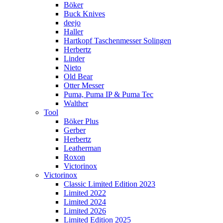
Böker
Buck Knives
deejo
Haller
Hartkopf Taschenmesser Solingen
Herbertz
Linder
Nieto
Old Bear
Otter Messer
Puma, Puma IP & Puma Tec
Walther
Tool
Böker Plus
Gerber
Herbertz
Leatherman
Roxon
Victorinox
Victorinox
Classic Limited Edition 2023
Limited 2022
Limited 2024
Limited 2026
Limited Edition 2025