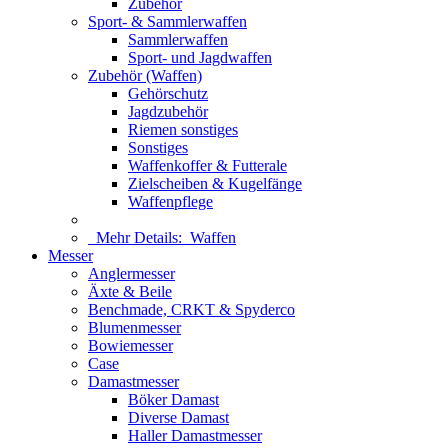
Zubehör
Sport- & Sammlerwaffen
Sammlerwaffen
Sport- und Jagdwaffen
Zubehör (Waffen)
Gehörschutz
Jagdzubehör
Riemen sonstiges
Sonstiges
Waffenkoffer & Futterale
Zielscheiben & Kugelfänge
Waffenpflege
Mehr Details:
Waffen
Messer
Anglermesser
Äxte & Beile
Benchmade, CRKT & Spyderco
Blumenmesser
Bowiemesser
Case
Damastmesser
Böker Damast
Diverse Damast
Haller Damastmesser