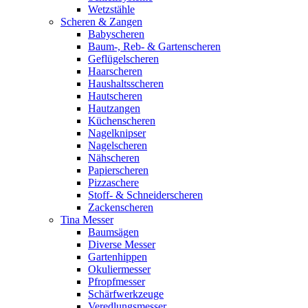
Wetzstähle
Scheren & Zangen
Babyscheren
Baum-, Reb- & Gartenscheren
Geflügelscheren
Haarscheren
Haushaltsscheren
Hautscheren
Hautzangen
Küchenscheren
Nagelknipser
Nagelscheren
Nähscheren
Papierscheren
Pizzaschere
Stoff- & Schneiderscheren
Zackenscheren
Tina Messer
Baumsägen
Diverse Messer
Gartenhippen
Okuliermesser
Pfropfmesser
Schärfwerkzeuge
Veredlungsmesser