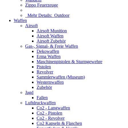
Zippo Feuerzeuge
Mehr Details:
Outdoor
Waffen
Airsoft
Airsoft Munition
Airsoft Waffen
Airsoft Zubehör
Gas-, Signal- & Freie Waffen
Dekowaffen
Erma Waffen
Maschinenpistolen & Sturmgewehre
Pistolen
Revolver
Sammlerwaffen (Museum)
Westernwaffen
Zubehör
Jagd
Fallen
Luftdruckwaffen
Co2 - Langwaffen
Co2 - Pistolen
Co2 - Revolver
Co2 Kapseln & Flaschen