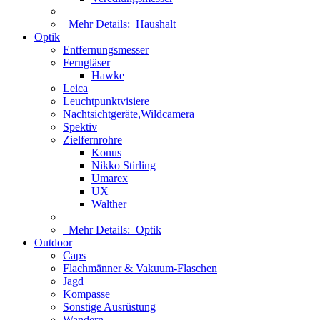
Mehr Details:
Haushalt
Optik
Entfernungsmesser
Ferngläser
Hawke
Leica
Leuchtpunktvisiere
Nachtsichtgeräte,Wildcamera
Spektiv
Zielfernrohre
Konus
Nikko Stirling
Umarex
UX
Walther
Mehr Details:
Optik
Outdoor
Caps
Flachmänner & Vakuum-Flaschen
Jagd
Kompasse
Sonstige Ausrüstung
Wandern