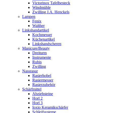
Victorinox Tafelbesteck
Windmühle
Zwilling J.A. Henckels
Lampen
Fenix
Walther
Linkshandartikel
Kochmesser
Küchenartikel
Linkshandscheren
Manicure/Beauty
Dreiturm
Instrumente
Rubis
Zwilling
Nassrasur
Rasierhobel
Rasiermesser
Rasierzubehör
Schärfmittel
Abziehsteine
Horl 2
Horl 3
Ioxio Keramikschärfer
Schleifsysteme