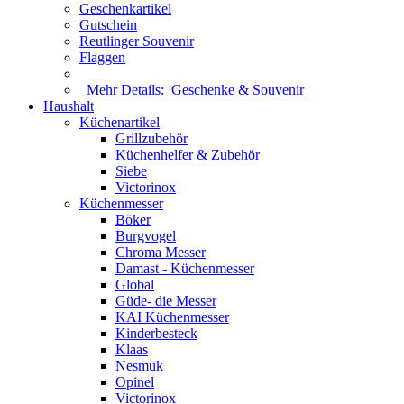
Geschenkartikel
Gutschein
Reutlinger Souvenir
Flaggen
Mehr Details:
Geschenke & Souvenir
Haushalt
Küchenartikel
Grillzubehör
Küchenhelfer & Zubehör
Siebe
Victorinox
Küchenmesser
Böker
Burgvogel
Chroma Messer
Damast - Küchenmesser
Global
Güde- die Messer
KAI Küchenmesser
Kinderbesteck
Klaas
Nesmuk
Opinel
Victorinox