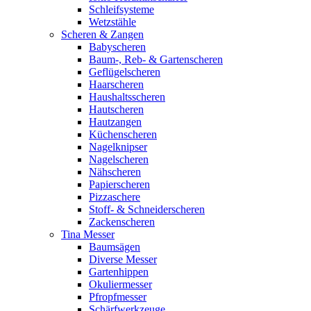
Schleifsysteme
Wetzstähle
Scheren & Zangen
Babyscheren
Baum-, Reb- & Gartenscheren
Geflügelscheren
Haarscheren
Haushaltsscheren
Hautscheren
Hautzangen
Küchenscheren
Nagelknipser
Nagelscheren
Nähscheren
Papierscheren
Pizzaschere
Stoff- & Schneiderscheren
Zackenscheren
Tina Messer
Baumsägen
Diverse Messer
Gartenhippen
Okuliermesser
Pfropfmesser
Schärfwerkzeuge