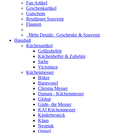
Fan Artikel
Geschenkartikel
Gutschein
Reutlinger Souvenir
Flaggen
Mehr Details:
Geschenke & Souvenir
Haushalt
Küchenartikel
Grillzubehör
Küchenhelfer & Zubehör
Siebe
Victorinox
Küchenmesser
Böker
Burgvogel
Chroma Messer
Damast - Küchenmesser
Global
Güde- die Messer
KAI Küchenmesser
Kinderbesteck
Klaas
Nesmuk
Opinel