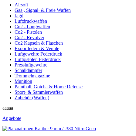
Airsoft
Gas-, Signal- & Freie Waffen
Jagd
Luftdruckwaffen
Co2 - Langwaffen
Co2 - Pistolen
Co2 - Revolver
Co2 Kapseln & Flaschen
Exportfedern & Ventile
Luftgewehre Federdruck
Luftpistolen Federdruck
Pressluftgewehre
Schalldämpfer
Trommelmagazine
Munition
Paintball, Gotcha & Home Defense
Sport- & Sammlerwaffen
Zubehör (Waffen)
aaaaa
Angebote