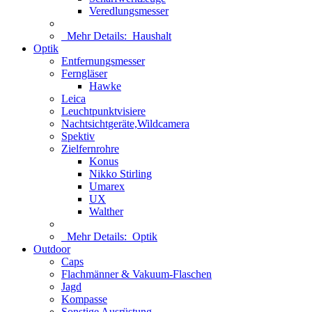
Veredlungsmesser
Mehr Details:
Haushalt
Optik
Entfernungsmesser
Ferngläser
Hawke
Leica
Leuchtpunktvisiere
Nachtsichtgeräte,Wildcamera
Spektiv
Zielfernrohre
Konus
Nikko Stirling
Umarex
UX
Walther
Mehr Details:
Optik
Outdoor
Caps
Flachmänner & Vakuum-Flaschen
Jagd
Kompasse
Sonstige Ausrüstung