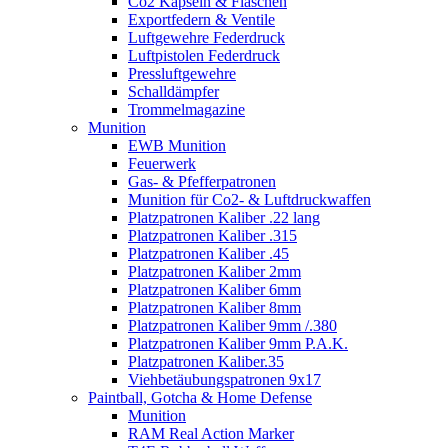
Co2 Kapseln & Flaschen
Exportfedern & Ventile
Luftgewehre Federdruck
Luftpistolen Federdruck
Pressluftgewehre
Schalldämpfer
Trommelmagazine
Munition
EWB Munition
Feuerwerk
Gas- & Pfefferpatronen
Munition für Co2- & Luftdruckwaffen
Platzpatronen Kaliber .22 lang
Platzpatronen Kaliber .315
Platzpatronen Kaliber .45
Platzpatronen Kaliber 2mm
Platzpatronen Kaliber 6mm
Platzpatronen Kaliber 8mm
Platzpatronen Kaliber 9mm /.380
Platzpatronen Kaliber 9mm P.A.K.
Platzpatronen Kaliber.35
Viehbetäubungspatronen 9x17
Paintball, Gotcha & Home Defense
Munition
RAM Real Action Marker