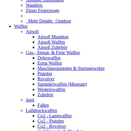
Wandern
Zippo Feuerzeuge
Mehr Details:
Outdoor
Waffen
Airsoft
Airsoft Munition
Airsoft Waffen
Airsoft Zubehör
Gas-, Signal- & Freie Waffen
Dekowaffen
Erma Waffen
Maschinenpistolen & Sturmgewehre
Pistolen
Revolver
Sammlerwaffen (Museum)
Westernwaffen
Zubehör
Jagd
Fallen
Luftdruckwaffen
Co2 - Langwaffen
Co2 - Pistolen
Co2 - Revolver