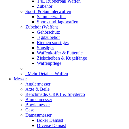
T4E Rubberball Waffen
Zubehör
Sport- & Sammlerwaffen
Sammlerwaffen
Sport- und Jagdwaffen
Zubehör (Waffen)
Gehörschutz
Jagdzubehör
Riemen sonstiges
Sonstiges
Waffenkoffer & Futterale
Zielscheiben & Kugelfänge
Waffenpflege
Mehr Details:
Waffen
Messer
Anglermesser
Äxte & Beile
Benchmade, CRKT & Spyderco
Blumenmesser
Bowiemesser
Case
Damastmesser
Böker Damast
Diverse Damast