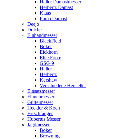
Haller Damastmesser
Herbertz Damast
Klaas
Puma Damast
Deejo
Dolche
Einhandmesser
BlackField
Böker
Eickhorn
Elite Force
GSG-9
Haller
Herbertz
Kershaw
Verschiedene Hersteller
Einsatzmesser
Finnenmesser
Gürtelmesser
Heckler & Koch
Hirschfänger
Hubertus Messer
Jagdmesser
Böker
Browning