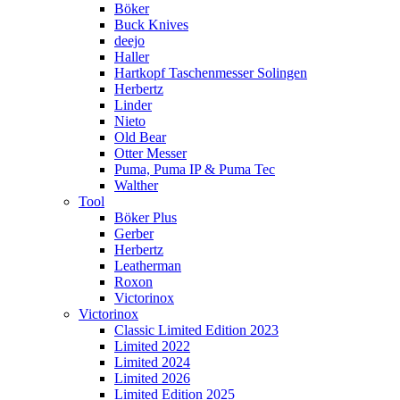
Böker
Buck Knives
deejo
Haller
Hartkopf Taschenmesser Solingen
Herbertz
Linder
Nieto
Old Bear
Otter Messer
Puma, Puma IP & Puma Tec
Walther
Tool
Böker Plus
Gerber
Herbertz
Leatherman
Roxon
Victorinox
Victorinox
Classic Limited Edition 2023
Limited 2022
Limited 2024
Limited 2026
Limited Edition 2025