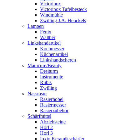
Victorinox
Victorinox Tafelbesteck
Windmühle
Zwilling J.A. Henckels
Lampen
Fenix
Walther
Linkshandartikel
Kochmesser
Küchenartikel
Linkshandscheren
Manicure/Beauty
Dreiturm
Instrumente
Rubis
Zwilling
Nassrasur
Rasierhobel
Rasiermesser
Rasierzubehör
Schärfmittel
Abziehsteine
Horl 2
Horl 3
Ioxio Keramikschärfer