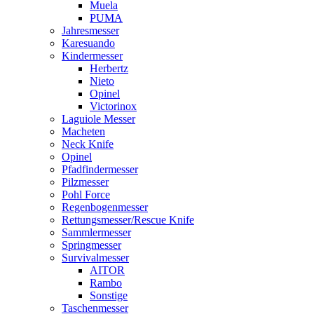
Muela
PUMA
Jahresmesser
Karesuando
Kindermesser
Herbertz
Nieto
Opinel
Victorinox
Laguiole Messer
Macheten
Neck Knife
Opinel
Pfadfindermesser
Pilzmesser
Pohl Force
Regenbogenmesser
Rettungsmesser/Rescue Knife
Sammlermesser
Springmesser
Survivalmesser
AITOR
Rambo
Sonstige
Taschenmesser