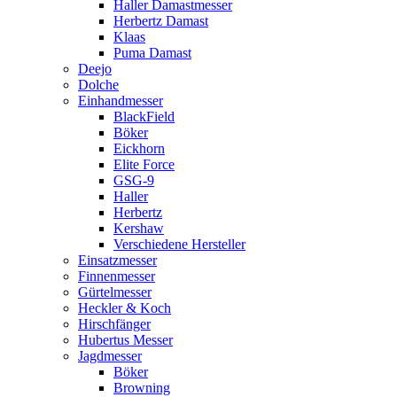
Haller Damastmesser
Herbertz Damast
Klaas
Puma Damast
Deejo
Dolche
Einhandmesser
BlackField
Böker
Eickhorn
Elite Force
GSG-9
Haller
Herbertz
Kershaw
Verschiedene Hersteller
Einsatzmesser
Finnenmesser
Gürtelmesser
Heckler & Koch
Hirschfänger
Hubertus Messer
Jagdmesser
Böker
Browning