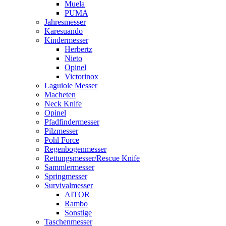
Muela
PUMA
Jahresmesser
Karesuando
Kindermesser
Herbertz
Nieto
Opinel
Victorinox
Laguiole Messer
Macheten
Neck Knife
Opinel
Pfadfindermesser
Pilzmesser
Pohl Force
Regenbogenmesser
Rettungsmesser/Rescue Knife
Sammlermesser
Springmesser
Survivalmesser
AITOR
Rambo
Sonstige
Taschenmesser