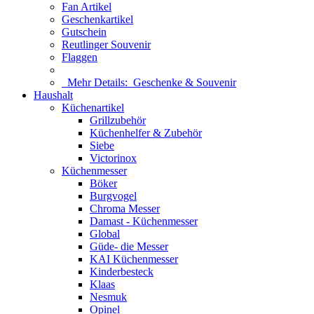
Fan Artikel
Geschenkartikel
Gutschein
Reutlinger Souvenir
Flaggen
Mehr Details:
Geschenke & Souvenir
Haushalt
Küchenartikel
Grillzubehör
Küchenhelfer & Zubehör
Siebe
Victorinox
Küchenmesser
Böker
Burgvogel
Chroma Messer
Damast - Küchenmesser
Global
Güde- die Messer
KAI Küchenmesser
Kinderbesteck
Klaas
Nesmuk
Opinel