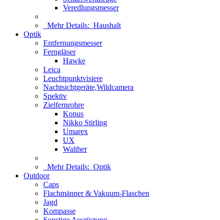
Veredlungsmesser
Mehr Details:
Haushalt
Optik
Entfernungsmesser
Ferngläser
Hawke
Leica
Leuchtpunktvisiere
Nachtsichtgeräte,Wildcamera
Spektiv
Zielfernrohre
Konus
Nikko Stirling
Umarex
UX
Walther
Mehr Details:
Optik
Outdoor
Caps
Flachmänner & Vakuum-Flaschen
Jagd
Kompasse
Sonstige Ausrüstung