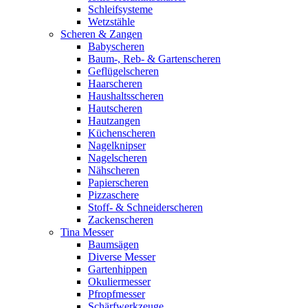
Schleifsysteme
Wetzstähle
Scheren & Zangen
Babyscheren
Baum-, Reb- & Gartenscheren
Geflügelscheren
Haarscheren
Haushaltsscheren
Hautscheren
Hautzangen
Küchenscheren
Nagelknipser
Nagelscheren
Nähscheren
Papierscheren
Pizzaschere
Stoff- & Schneiderscheren
Zackenscheren
Tina Messer
Baumsägen
Diverse Messer
Gartenhippen
Okuliermesser
Pfropfmesser
Schärfwerkzeuge