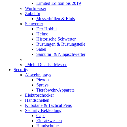
Limited Edition bis 2019
Wurfmesser
Zubehör
Messerhüllen & Etuis
Schwerter
Der Hobbit
Helme
Historische Schwerter
Rüstungen & Rüstungsteile
Säbel
Samurai- & Ninjaschwerter
Mehr Details:
Messer
Security
Abwehrsprays
Piexon
Sprays
Tierabwehr-Apparate
Elektroschocker
Handschellen
Kubotane & Tactical Pens
Security Bekleidung
Caps
Einsatzwesten
Handschuhe