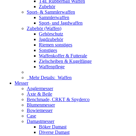
T4E Rubberball Waffen
Zubehör
Sport- & Sammlerwaffen
Sammlerwaffen
Sport- und Jagdwaffen
Zubehör (Waffen)
Gehörschutz
Jagdzubehör
Riemen sonstiges
Sonstiges
Waffenkoffer & Futterale
Zielscheiben & Kugelfänge
Waffenpflege
Mehr Details:
Waffen
Messer
Anglermesser
Äxte & Beile
Benchmade, CRKT & Spyderco
Blumenmesser
Bowiemesser
Case
Damastmesser
Böker Damast
Diverse Damast