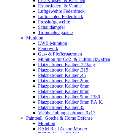
Co2 Kapseln & Flaschen
Exportfedern & Ventile
Luftgewehre Federdruck
Luftpistolen Federdruck
Pressluftgewehre
Schalldämpfer
Trommelmagazine
Munition
EWB Munition
Feuerwerk
Gas- & Pfefferpatronen
Munition für Co2- & Luftdruckwaffen
Platzpatronen Kaliber .22 lang
Platzpatronen Kaliber .315
Platzpatronen Kaliber .45
Platzpatronen Kaliber 2mm
Platzpatronen Kaliber 6mm
Platzpatronen Kaliber 8mm
Platzpatronen Kaliber 9mm /.380
Platzpatronen Kaliber 9mm P.A.K.
Platzpatronen Kaliber.35
Viehbetäubungspatronen 9x17
Paintball, Gotcha & Home Defense
Munition
RAM Real Action Marker