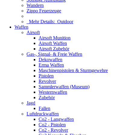
Wandern
Zippo Feuerzeuge
Mehr Details:
Outdoor
Waffen
Airsoft
Airsoft Munition
Airsoft Waffen
Airsoft Zubehör
Gas-, Signal- & Freie Waffen
Dekowaffen
Erma Waffen
Maschinenpistolen & Sturmgewehre
Pistolen
Revolver
Sammlerwaffen (Museum)
Westernwaffen
Zubehör
Jagd
Fallen
Luftdruckwaffen
Co2 - Langwaffen
Co2 - Pistolen
Co2 - Revolver