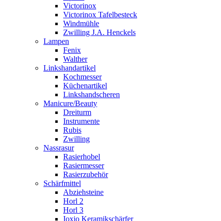
Victorinox
Victorinox Tafelbesteck
Windmühle
Zwilling J.A. Henckels
Lampen
Fenix
Walther
Linkshandartikel
Kochmesser
Küchenartikel
Linkshandscheren
Manicure/Beauty
Dreiturm
Instrumente
Rubis
Zwilling
Nassrasur
Rasierhobel
Rasiermesser
Rasierzubehör
Schärfmittel
Abziehsteine
Horl 2
Horl 3
Ioxio Keramikschärfer