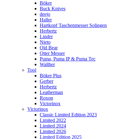
Böker
Buck Knives
deejo
Haller
Hartkopf Taschenmesser Solingen
Herbertz
Linder
Nieto
Old Bear
Otter Messer
Puma, Puma IP & Puma Tec
Walther
Tool
Böker Plus
Gerber
Herbertz
Leatherman
Roxon
Victorinox
Victorinox
Classic Limited Edition 2023
Limited 2022
Limited 2024
Limited 2026
Limited Edition 2025