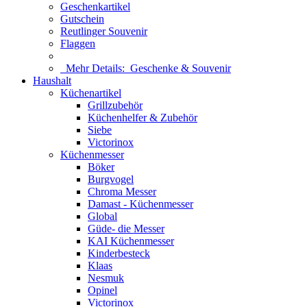
Geschenkartikel
Gutschein
Reutlinger Souvenir
Flaggen
Mehr Details:
Geschenke & Souvenir
Haushalt
Küchenartikel
Grillzubehör
Küchenhelfer & Zubehör
Siebe
Victorinox
Küchenmesser
Böker
Burgvogel
Chroma Messer
Damast - Küchenmesser
Global
Güde- die Messer
KAI Küchenmesser
Kinderbesteck
Klaas
Nesmuk
Opinel
Victorinox