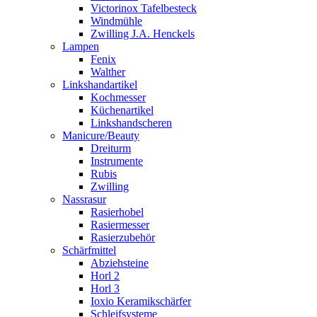
Victorinox Tafelbesteck
Windmühle
Zwilling J.A. Henckels
Lampen
Fenix
Walther
Linkshandartikel
Kochmesser
Küchenartikel
Linkshandscheren
Manicure/Beauty
Dreiturm
Instrumente
Rubis
Zwilling
Nassrasur
Rasierhobel
Rasiermesser
Rasierzubehör
Schärfmittel
Abziehsteine
Horl 2
Horl 3
Ioxio Keramikschärfer
Schleifsysteme