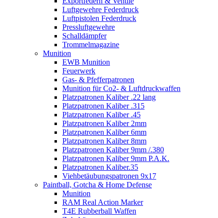
Exportfedern & Ventile
Luftgewehre Federdruck
Luftpistolen Federdruck
Pressluftgewehre
Schalldämpfer
Trommelmagazine
Munition
EWB Munition
Feuerwerk
Gas- & Pfefferpatronen
Munition für Co2- & Luftdruckwaffen
Platzpatronen Kaliber .22 lang
Platzpatronen Kaliber .315
Platzpatronen Kaliber .45
Platzpatronen Kaliber 2mm
Platzpatronen Kaliber 6mm
Platzpatronen Kaliber 8mm
Platzpatronen Kaliber 9mm /.380
Platzpatronen Kaliber 9mm P.A.K.
Platzpatronen Kaliber.35
Viehbetäubungspatronen 9x17
Paintball, Gotcha & Home Defense
Munition
RAM Real Action Marker
T4E Rubberball Waffen