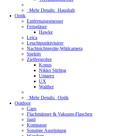
Mehr Details:
Haushalt
Optik
Entfernungsmesser
Ferngläser
Hawke
Leica
Leuchtpunktvisiere
Nachtsichtgeräte,Wildcamera
Spektiv
Zielfernrohre
Konus
Nikko Stirling
Umarex
UX
Walther
Mehr Details:
Optik
Outdoor
Caps
Flachmänner & Vakuum-Flaschen
Jagd
Kompasse
Sonstige Ausrüstung
Wandern