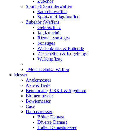
Zubehör
Sport- & Sammlerwaffen
Sammlerwaffen
Sport- und Jagdwaffen
Zubehör (Waffen)
Gehörschutz
Jagdzubehör
Riemen sonstiges
Sonstiges
Waffenkoffer & Futterale
Zielscheiben & Kugelfänge
Waffenpflege
Mehr Details:
Waffen
Messer
Anglermesser
Äxte & Beile
Benchmade, CRKT & Spyderco
Blumenmesser
Bowiemesser
Case
Damastmesser
Böker Damast
Diverse Damast
Haller Damastmesser