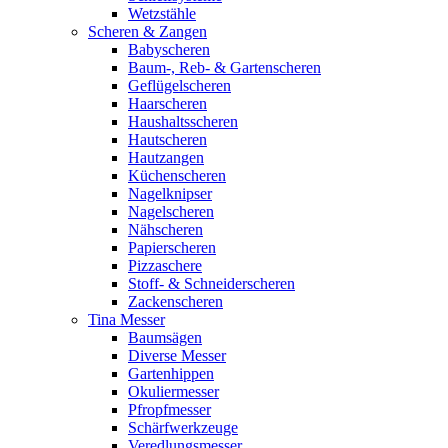
Wetzstähle
Scheren & Zangen
Babyscheren
Baum-, Reb- & Gartenscheren
Geflügelscheren
Haarscheren
Haushaltsscheren
Hautscheren
Hautzangen
Küchenscheren
Nagelknipser
Nagelscheren
Nähscheren
Papierscheren
Pizzaschere
Stoff- & Schneiderscheren
Zackenscheren
Tina Messer
Baumsägen
Diverse Messer
Gartenhippen
Okuliermesser
Pfropfmesser
Schärfwerkzeuge
Veredlungsmesser