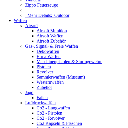
Zippo Feuerzeuge
Mehr Details:
Outdoor
Waffen
Airsoft
Airsoft Munition
Airsoft Waffen
Airsoft Zubehör
Gas-, Signal- & Freie Waffen
Dekowaffen
Erma Waffen
Maschinenpistolen & Sturmgewehre
Pistolen
Revolver
Sammlerwaffen (Museum)
Westernwaffen
Zubehör
Jagd
Fallen
Luftdruckwaffen
Co2 - Langwaffen
Co2 - Pistolen
Co2 - Revolver
Co2 Kapseln & Flaschen