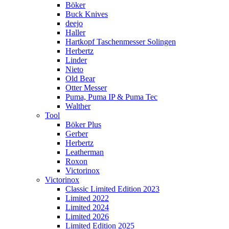
Böker
Buck Knives
deejo
Haller
Hartkopf Taschenmesser Solingen
Herbertz
Linder
Nieto
Old Bear
Otter Messer
Puma, Puma IP & Puma Tec
Walther
Tool
Böker Plus
Gerber
Herbertz
Leatherman
Roxon
Victorinox
Victorinox
Classic Limited Edition 2023
Limited 2022
Limited 2024
Limited 2026
Limited Edition 2025