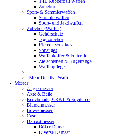
T4E Rubberball Waffen
Zubehör
Sport- & Sammlerwaffen
Sammlerwaffen
Sport- und Jagdwaffen
Zubehör (Waffen)
Gehörschutz
Jagdzubehör
Riemen sonstiges
Sonstiges
Waffenkoffer & Futterale
Zielscheiben & Kugelfänge
Waffenpflege
Mehr Details:
Waffen
Messer
Anglermesser
Äxte & Beile
Benchmade, CRKT & Spyderco
Blumenmesser
Bowiemesser
Case
Damastmesser
Böker Damast
Diverse Damast