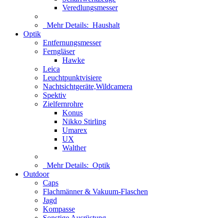
Veredlungsmesser
Mehr Details:
Haushalt
Optik
Entfernungsmesser
Ferngläser
Hawke
Leica
Leuchtpunktvisiere
Nachtsichtgeräte,Wildcamera
Spektiv
Zielfernrohre
Konus
Nikko Stirling
Umarex
UX
Walther
Mehr Details:
Optik
Outdoor
Caps
Flachmänner & Vakuum-Flaschen
Jagd
Kompasse
Sonstige Ausrüstung