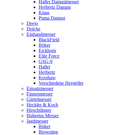
Haller Damastmesser
Herbertz Damast
Klaas
Puma Damast
Deejo
Dolche
Einhandmesser
BlackField
Böker
Eickhorn
Elite Force
GSG-9
Haller
Herbertz
Kershaw
Verschiedene Hersteller
Einsatzmesser
Finnenmesser
Gürtelmesser
Heckler & Koch
Hirschfänger
Hubertus Messer
Jagdmesser
Böker
Browning