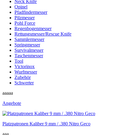
Neck Knife
Opinel
Pfadfindermesser
Pilzmesser
Pohl Force
Regenbogenmesser
Rettungsmesser/Rescue Knife
Sammlermesser
Springmesser
Survivalmesser
Taschenmesser
Tool
Victorinox
Wurfmesser
Zubehör
Schwerter
aaaaa
Angebote
Platzpatronen Kaliber 9 mm / .380 Nitro Geco
aaa