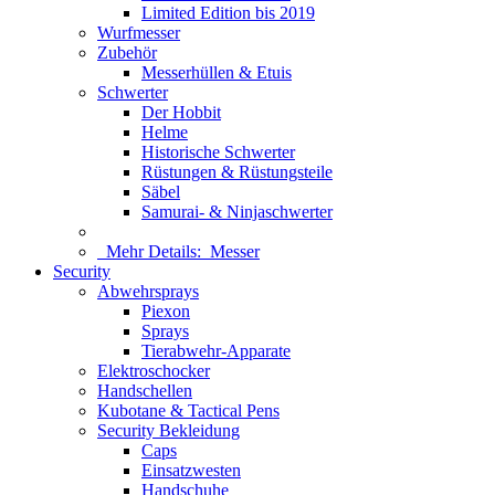
Limited Edition bis 2019
Wurfmesser
Zubehör
Messerhüllen & Etuis
Schwerter
Der Hobbit
Helme
Historische Schwerter
Rüstungen & Rüstungsteile
Säbel
Samurai- & Ninjaschwerter
Mehr Details:
Messer
Security
Abwehrsprays
Piexon
Sprays
Tierabwehr-Apparate
Elektroschocker
Handschellen
Kubotane & Tactical Pens
Security Bekleidung
Caps
Einsatzwesten
Handschuhe