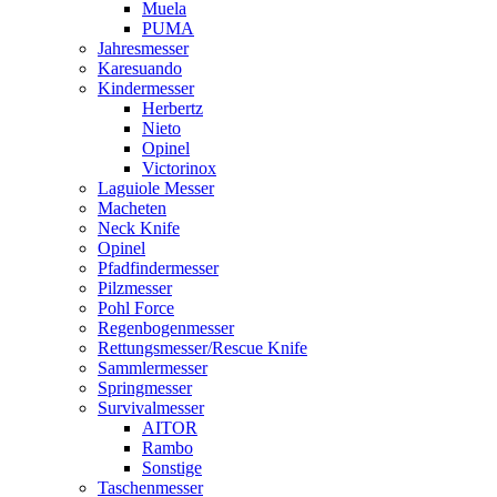
Muela
PUMA
Jahresmesser
Karesuando
Kindermesser
Herbertz
Nieto
Opinel
Victorinox
Laguiole Messer
Macheten
Neck Knife
Opinel
Pfadfindermesser
Pilzmesser
Pohl Force
Regenbogenmesser
Rettungsmesser/Rescue Knife
Sammlermesser
Springmesser
Survivalmesser
AITOR
Rambo
Sonstige
Taschenmesser