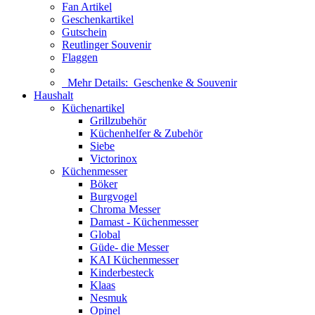
Fan Artikel
Geschenkartikel
Gutschein
Reutlinger Souvenir
Flaggen
Mehr Details:
Geschenke & Souvenir
Haushalt
Küchenartikel
Grillzubehör
Küchenhelfer & Zubehör
Siebe
Victorinox
Küchenmesser
Böker
Burgvogel
Chroma Messer
Damast - Küchenmesser
Global
Güde- die Messer
KAI Küchenmesser
Kinderbesteck
Klaas
Nesmuk
Opinel