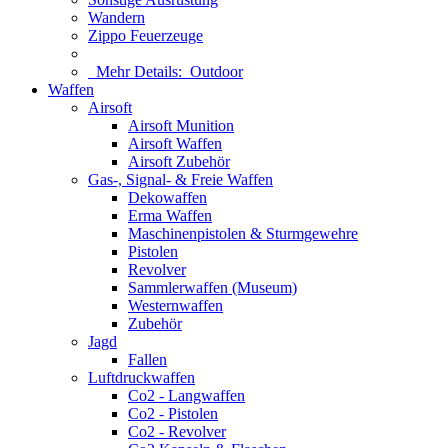
Wandern
Zippo Feuerzeuge
Mehr Details:
Outdoor
Waffen
Airsoft
Airsoft Munition
Airsoft Waffen
Airsoft Zubehör
Gas-, Signal- & Freie Waffen
Dekowaffen
Erma Waffen
Maschinenpistolen & Sturmgewehre
Pistolen
Revolver
Sammlerwaffen (Museum)
Westernwaffen
Zubehör
Jagd
Fallen
Luftdruckwaffen
Co2 - Langwaffen
Co2 - Pistolen
Co2 - Revolver