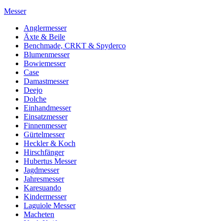
Messer
Anglermesser
Äxte & Beile
Benchmade, CRKT & Spyderco
Blumenmesser
Bowiemesser
Case
Damastmesser
Deejo
Dolche
Einhandmesser
Einsatzmesser
Finnenmesser
Gürtelmesser
Heckler & Koch
Hirschfänger
Hubertus Messer
Jagdmesser
Jahresmesser
Karesuando
Kindermesser
Laguiole Messer
Macheten