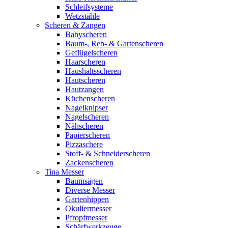
Schleifsysteme
Wetzstähle
Scheren & Zangen
Babyscheren
Baum-, Reb- & Gartenscheren
Geflügelscheren
Haarscheren
Haushaltsscheren
Hautscheren
Hautzangen
Küchenscheren
Nagelknipser
Nagelscheren
Nähscheren
Papierscheren
Pizzaschere
Stoff- & Schneiderscheren
Zackenscheren
Tina Messer
Baumsägen
Diverse Messer
Gartenhippen
Okuliermesser
Pfropfmesser
Schärfwerkzeuge