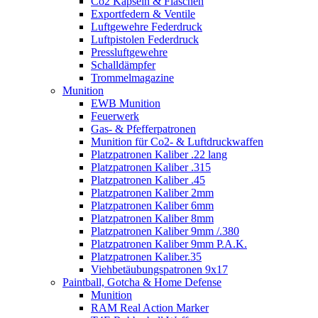
Co2 Kapseln & Flaschen
Exportfedern & Ventile
Luftgewehre Federdruck
Luftpistolen Federdruck
Pressluftgewehre
Schalldämpfer
Trommelmagazine
Munition
EWB Munition
Feuerwerk
Gas- & Pfefferpatronen
Munition für Co2- & Luftdruckwaffen
Platzpatronen Kaliber .22 lang
Platzpatronen Kaliber .315
Platzpatronen Kaliber .45
Platzpatronen Kaliber 2mm
Platzpatronen Kaliber 6mm
Platzpatronen Kaliber 8mm
Platzpatronen Kaliber 9mm /.380
Platzpatronen Kaliber 9mm P.A.K.
Platzpatronen Kaliber.35
Viehbetäubungspatronen 9x17
Paintball, Gotcha & Home Defense
Munition
RAM Real Action Marker