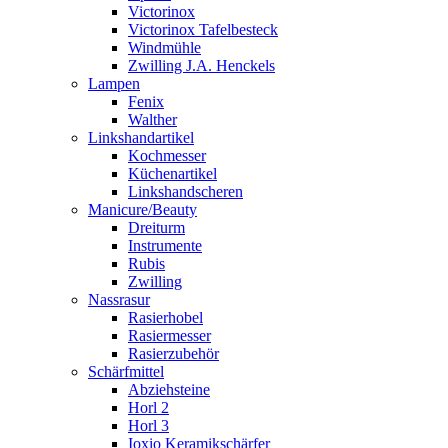
Victorinox
Victorinox Tafelbesteck
Windmühle
Zwilling J.A. Henckels
Lampen
Fenix
Walther
Linkshandartikel
Kochmesser
Küchenartikel
Linkshandscheren
Manicure/Beauty
Dreiturm
Instrumente
Rubis
Zwilling
Nassrasur
Rasierhobel
Rasiermesser
Rasierzubehör
Schärfmittel
Abziehsteine
Horl 2
Horl 3
Ioxio Keramikschärfer