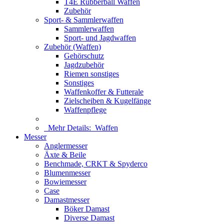
T4E Rubberball Waffen
Zubehör
Sport- & Sammlerwaffen
Sammlerwaffen
Sport- und Jagdwaffen
Zubehör (Waffen)
Gehörschutz
Jagdzubehör
Riemen sonstiges
Sonstiges
Waffenkoffer & Futterale
Zielscheiben & Kugelfänge
Waffenpflege
Mehr Details:
Waffen
Messer
Anglermesser
Äxte & Beile
Benchmade, CRKT & Spyderco
Blumenmesser
Bowiemesser
Case
Damastmesser
Böker Damast
Diverse Damast