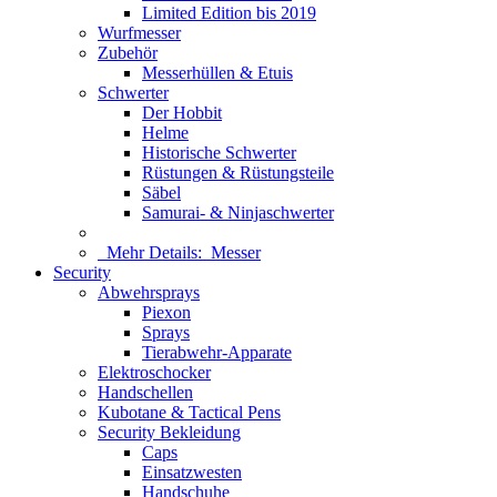
Limited Edition bis 2019
Wurfmesser
Zubehör
Messerhüllen & Etuis
Schwerter
Der Hobbit
Helme
Historische Schwerter
Rüstungen & Rüstungsteile
Säbel
Samurai- & Ninjaschwerter
Mehr Details:
Messer
Security
Abwehrsprays
Piexon
Sprays
Tierabwehr-Apparate
Elektroschocker
Handschellen
Kubotane & Tactical Pens
Security Bekleidung
Caps
Einsatzwesten
Handschuhe