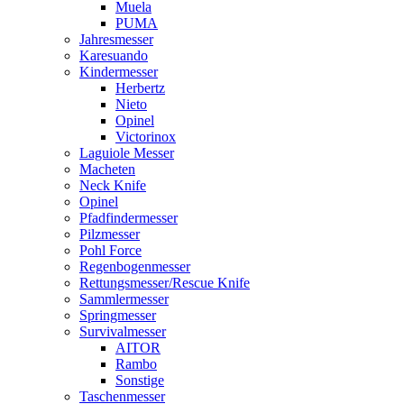
Muela
PUMA
Jahresmesser
Karesuando
Kindermesser
Herbertz
Nieto
Opinel
Victorinox
Laguiole Messer
Macheten
Neck Knife
Opinel
Pfadfindermesser
Pilzmesser
Pohl Force
Regenbogenmesser
Rettungsmesser/Rescue Knife
Sammlermesser
Springmesser
Survivalmesser
AITOR
Rambo
Sonstige
Taschenmesser