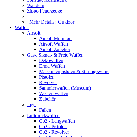
Wandern
Zippo Feuerzeuge
Mehr Details:
Outdoor
Waffen
Airsoft
Airsoft Munition
Airsoft Waffen
Airsoft Zubehör
Gas-, Signal- & Freie Waffen
Dekowaffen
Erma Waffen
Maschinenpistolen & Sturmgewehre
Pistolen
Revolver
Sammlerwaffen (Museum)
Westernwaffen
Zubehör
Jagd
Fallen
Luftdruckwaffen
Co2 - Langwaffen
Co2 - Pistolen
Co2 - Revolver