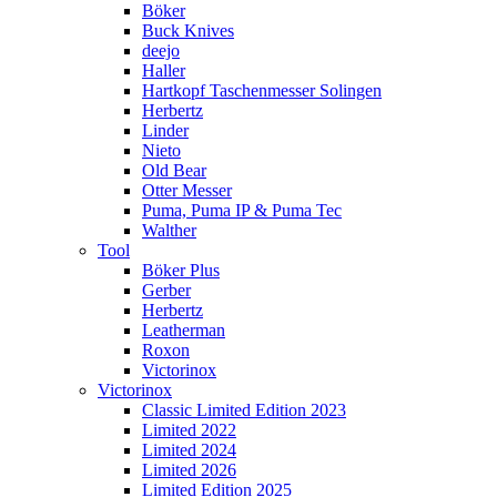
Böker
Buck Knives
deejo
Haller
Hartkopf Taschenmesser Solingen
Herbertz
Linder
Nieto
Old Bear
Otter Messer
Puma, Puma IP & Puma Tec
Walther
Tool
Böker Plus
Gerber
Herbertz
Leatherman
Roxon
Victorinox
Victorinox
Classic Limited Edition 2023
Limited 2022
Limited 2024
Limited 2026
Limited Edition 2025