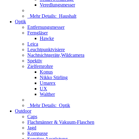
Veredlungsmesser
Mehr Details:
Haushalt
Optik
Entfernungsmesser
Ferngläser
Hawke
Leica
Leuchtpunktvisiere
Nachtsichtgeräte,Wildcamera
Spektiv
Zielfernrohre
Konus
Nikko Stirling
Umarex
UX
Walther
Mehr Details:
Optik
Outdoor
Caps
Flachmänner & Vakuum-Flaschen
Jagd
Kompasse
Sonstige Ausrüstung