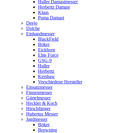
Haller Damastmesser
Herbertz Damast
Klaas
Puma Damast
Deejo
Dolche
Einhandmesser
BlackField
Böker
Eickhorn
Elite Force
GSG-9
Haller
Herbertz
Kershaw
Verschiedene Hersteller
Einsatzmesser
Finnenmesser
Gürtelmesser
Heckler & Koch
Hirschfänger
Hubertus Messer
Jagdmesser
Böker
Browning