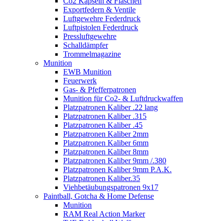
Co2 Kapseln & Flaschen
Exportfedern & Ventile
Luftgewehre Federdruck
Luftpistolen Federdruck
Pressluftgewehre
Schalldämpfer
Trommelmagazine
Munition
EWB Munition
Feuerwerk
Gas- & Pfefferpatronen
Munition für Co2- & Luftdruckwaffen
Platzpatronen Kaliber .22 lang
Platzpatronen Kaliber .315
Platzpatronen Kaliber .45
Platzpatronen Kaliber 2mm
Platzpatronen Kaliber 6mm
Platzpatronen Kaliber 8mm
Platzpatronen Kaliber 9mm /.380
Platzpatronen Kaliber 9mm P.A.K.
Platzpatronen Kaliber.35
Viehbetäubungspatronen 9x17
Paintball, Gotcha & Home Defense
Munition
RAM Real Action Marker