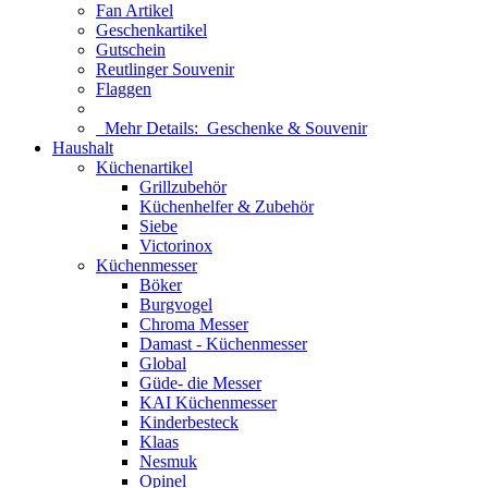
Fan Artikel
Geschenkartikel
Gutschein
Reutlinger Souvenir
Flaggen
Mehr Details:
Geschenke & Souvenir
Haushalt
Küchenartikel
Grillzubehör
Küchenhelfer & Zubehör
Siebe
Victorinox
Küchenmesser
Böker
Burgvogel
Chroma Messer
Damast - Küchenmesser
Global
Güde- die Messer
KAI Küchenmesser
Kinderbesteck
Klaas
Nesmuk
Opinel