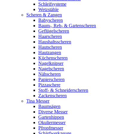
Schleifsysteme
Wetzstähle
Scheren & Zangen
Babyscheren
Baum-, Reb- & Gartenscheren
Geflügelscheren
Haarscheren
Haushaltsscheren
Hautscheren
Hautzangen
Küchenscheren
Nagelknipser
Nagelscheren
Nähscheren
Papierscheren
Pizzaschere
Stoff- & Schneiderscheren
Zackenscheren
Tina Messer
Baumsägen
Diverse Messer
Gartenhippen
Okuliermesser
Pfropfmesser
Schärfwerkzeuge