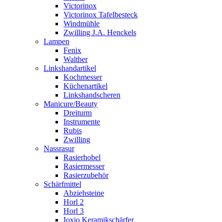
Victorinox
Victorinox Tafelbesteck
Windmühle
Zwilling J.A. Henckels
Lampen
Fenix
Walther
Linkshandartikel
Kochmesser
Küchenartikel
Linkshandscheren
Manicure/Beauty
Dreiturm
Instrumente
Rubis
Zwilling
Nassrasur
Rasierhobel
Rasiermesser
Rasierzubehör
Schärfmittel
Abziehsteine
Horl 2
Horl 3
Ioxio Keramikschärfer