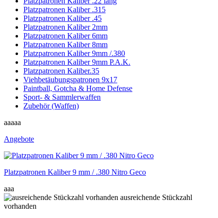
Platzpatronen Kaliber .22 lang
Platzpatronen Kaliber .315
Platzpatronen Kaliber .45
Platzpatronen Kaliber 2mm
Platzpatronen Kaliber 6mm
Platzpatronen Kaliber 8mm
Platzpatronen Kaliber 9mm /.380
Platzpatronen Kaliber 9mm P.A.K.
Platzpatronen Kaliber.35
Viehbetäubungspatronen 9x17
Paintball, Gotcha & Home Defense
Sport- & Sammlerwaffen
Zubehör (Waffen)
aaaaa
Angebote
Platzpatronen Kaliber 9 mm / .380 Nitro Geco
aaa
ausreichende Stückzahl
vorhanden