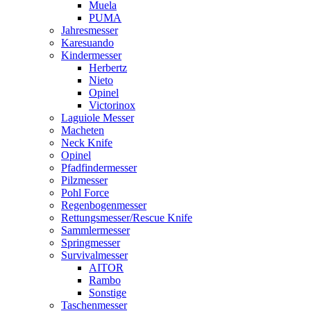
Muela
PUMA
Jahresmesser
Karesuando
Kindermesser
Herbertz
Nieto
Opinel
Victorinox
Laguiole Messer
Macheten
Neck Knife
Opinel
Pfadfindermesser
Pilzmesser
Pohl Force
Regenbogenmesser
Rettungsmesser/Rescue Knife
Sammlermesser
Springmesser
Survivalmesser
AITOR
Rambo
Sonstige
Taschenmesser