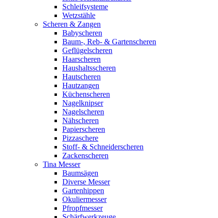
Schleifsysteme
Wetzstähle
Scheren & Zangen
Babyscheren
Baum-, Reb- & Gartenscheren
Geflügelscheren
Haarscheren
Haushaltsscheren
Hautscheren
Hautzangen
Küchenscheren
Nagelknipser
Nagelscheren
Nähscheren
Papierscheren
Pizzaschere
Stoff- & Schneiderscheren
Zackenscheren
Tina Messer
Baumsägen
Diverse Messer
Gartenhippen
Okuliermesser
Pfropfmesser
Schärfwerkzeuge