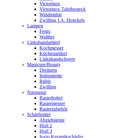
Victorinox
Victorinox Tafelbesteck
Windmühle
Zwilling J.A. Henckels
Lampen
Fenix
Walther
Linkshandartikel
Kochmesser
Küchenartikel
Linkshandscheren
Manicure/Beauty
Dreiturm
Instrumente
Rubis
Zwilling
Nassrasur
Rasierhobel
Rasiermesser
Rasierzubehör
Schärfmittel
Abziehsteine
Horl 2
Horl 3
Ioxio Keramikschärfer