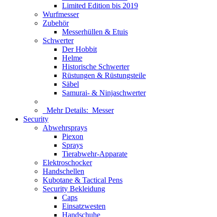
Limited Edition bis 2019
Wurfmesser
Zubehör
Messerhüllen & Etuis
Schwerter
Der Hobbit
Helme
Historische Schwerter
Rüstungen & Rüstungsteile
Säbel
Samurai- & Ninjaschwerter
Mehr Details:
Messer
Security
Abwehrsprays
Piexon
Sprays
Tierabwehr-Apparate
Elektroschocker
Handschellen
Kubotane & Tactical Pens
Security Bekleidung
Caps
Einsatzwesten
Handschuhe