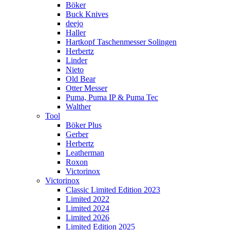
Böker
Buck Knives
deejo
Haller
Hartkopf Taschenmesser Solingen
Herbertz
Linder
Nieto
Old Bear
Otter Messer
Puma, Puma IP & Puma Tec
Walther
Tool
Böker Plus
Gerber
Herbertz
Leatherman
Roxon
Victorinox
Victorinox
Classic Limited Edition 2023
Limited 2022
Limited 2024
Limited 2026
Limited Edition 2025