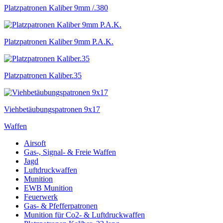
Platzpatronen Kaliber 9mm /.380
Platzpatronen Kaliber 9mm P.A.K.
Platzpatronen Kaliber.35
Viehbetäubungspatronen 9x17
Waffen
Airsoft
Gas-, Signal- & Freie Waffen
Jagd
Luftdruckwaffen
Munition
EWB Munition
Feuerwerk
Gas- & Pfefferpatronen
Munition für Co2- & Luftdruckwaffen