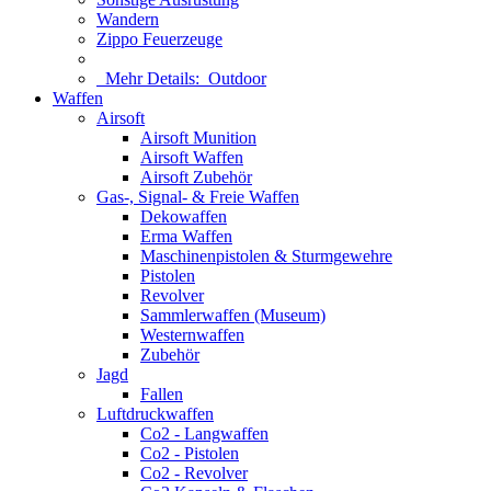
Wandern
Zippo Feuerzeuge
Mehr Details:
Outdoor
Waffen
Airsoft
Airsoft Munition
Airsoft Waffen
Airsoft Zubehör
Gas-, Signal- & Freie Waffen
Dekowaffen
Erma Waffen
Maschinenpistolen & Sturmgewehre
Pistolen
Revolver
Sammlerwaffen (Museum)
Westernwaffen
Zubehör
Jagd
Fallen
Luftdruckwaffen
Co2 - Langwaffen
Co2 - Pistolen
Co2 - Revolver