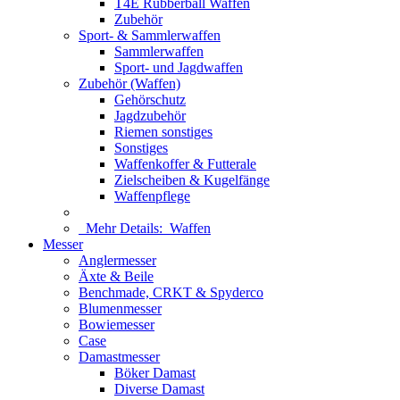
T4E Rubberball Waffen
Zubehör
Sport- & Sammlerwaffen
Sammlerwaffen
Sport- und Jagdwaffen
Zubehör (Waffen)
Gehörschutz
Jagdzubehör
Riemen sonstiges
Sonstiges
Waffenkoffer & Futterale
Zielscheiben & Kugelfänge
Waffenpflege
Mehr Details:
Waffen
Messer
Anglermesser
Äxte & Beile
Benchmade, CRKT & Spyderco
Blumenmesser
Bowiemesser
Case
Damastmesser
Böker Damast
Diverse Damast