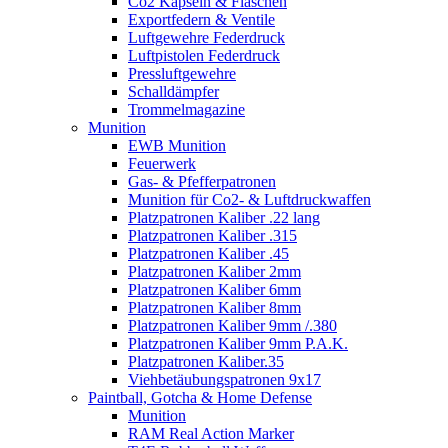
Co2 Kapseln & Flaschen
Exportfedern & Ventile
Luftgewehre Federdruck
Luftpistolen Federdruck
Pressluftgewehre
Schalldämpfer
Trommelmagazine
Munition
EWB Munition
Feuerwerk
Gas- & Pfefferpatronen
Munition für Co2- & Luftdruckwaffen
Platzpatronen Kaliber .22 lang
Platzpatronen Kaliber .315
Platzpatronen Kaliber .45
Platzpatronen Kaliber 2mm
Platzpatronen Kaliber 6mm
Platzpatronen Kaliber 8mm
Platzpatronen Kaliber 9mm /.380
Platzpatronen Kaliber 9mm P.A.K.
Platzpatronen Kaliber.35
Viehbetäubungspatronen 9x17
Paintball, Gotcha & Home Defense
Munition
RAM Real Action Marker