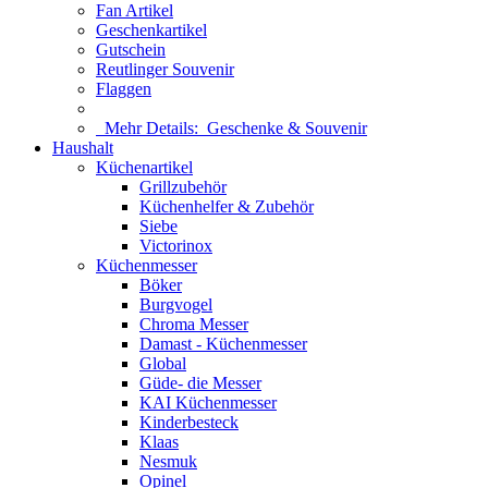
Fan Artikel
Geschenkartikel
Gutschein
Reutlinger Souvenir
Flaggen
Mehr Details:
Geschenke & Souvenir
Haushalt
Küchenartikel
Grillzubehör
Küchenhelfer & Zubehör
Siebe
Victorinox
Küchenmesser
Böker
Burgvogel
Chroma Messer
Damast - Küchenmesser
Global
Güde- die Messer
KAI Küchenmesser
Kinderbesteck
Klaas
Nesmuk
Opinel