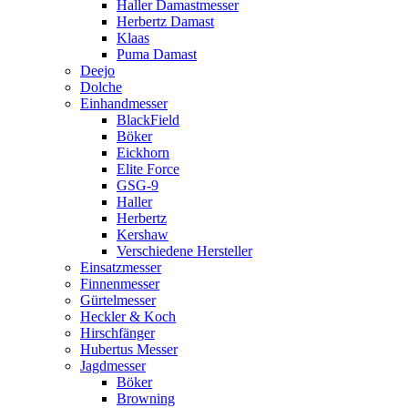
Haller Damastmesser
Herbertz Damast
Klaas
Puma Damast
Deejo
Dolche
Einhandmesser
BlackField
Böker
Eickhorn
Elite Force
GSG-9
Haller
Herbertz
Kershaw
Verschiedene Hersteller
Einsatzmesser
Finnenmesser
Gürtelmesser
Heckler & Koch
Hirschfänger
Hubertus Messer
Jagdmesser
Böker
Browning