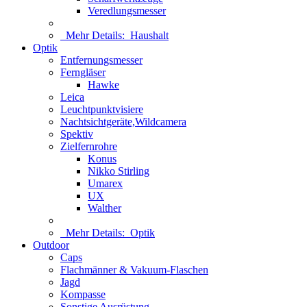
Veredlungsmesser
Mehr Details:
Haushalt
Optik
Entfernungsmesser
Ferngläser
Hawke
Leica
Leuchtpunktvisiere
Nachtsichtgeräte,Wildcamera
Spektiv
Zielfernrohre
Konus
Nikko Stirling
Umarex
UX
Walther
Mehr Details:
Optik
Outdoor
Caps
Flachmänner & Vakuum-Flaschen
Jagd
Kompasse
Sonstige Ausrüstung