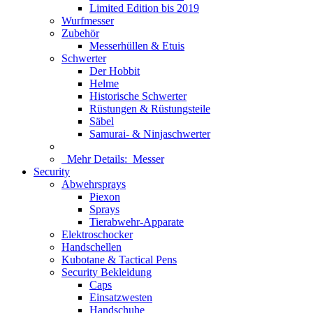
Limited Edition bis 2019
Wurfmesser
Zubehör
Messerhüllen & Etuis
Schwerter
Der Hobbit
Helme
Historische Schwerter
Rüstungen & Rüstungsteile
Säbel
Samurai- & Ninjaschwerter
Mehr Details:
Messer
Security
Abwehrsprays
Piexon
Sprays
Tierabwehr-Apparate
Elektroschocker
Handschellen
Kubotane & Tactical Pens
Security Bekleidung
Caps
Einsatzwesten
Handschuhe