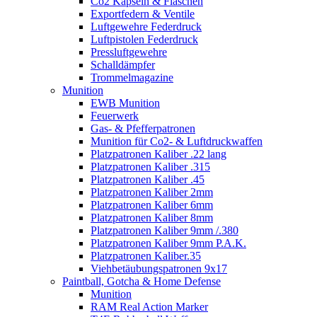
Co2 Kapseln & Flaschen
Exportfedern & Ventile
Luftgewehre Federdruck
Luftpistolen Federdruck
Pressluftgewehre
Schalldämpfer
Trommelmagazine
Munition
EWB Munition
Feuerwerk
Gas- & Pfefferpatronen
Munition für Co2- & Luftdruckwaffen
Platzpatronen Kaliber .22 lang
Platzpatronen Kaliber .315
Platzpatronen Kaliber .45
Platzpatronen Kaliber 2mm
Platzpatronen Kaliber 6mm
Platzpatronen Kaliber 8mm
Platzpatronen Kaliber 9mm /.380
Platzpatronen Kaliber 9mm P.A.K.
Platzpatronen Kaliber.35
Viehbetäubungspatronen 9x17
Paintball, Gotcha & Home Defense
Munition
RAM Real Action Marker