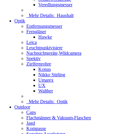
Veredlungsmesser
Mehr Details:
Haushalt
Optik
Entfernungsmesser
Ferngläser
Hawke
Leica
Leuchtpunktvisiere
Nachtsichtgeräte,Wildcamera
Spektiv
Zielfernrohre
Konus
Nikko Stirling
Umarex
UX
Walther
Mehr Details:
Optik
Outdoor
Caps
Flachmänner & Vakuum-Flaschen
Jagd
Kompasse
Sonstige Ausrüstung