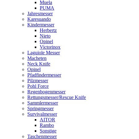
Muela
PUMA
Jahresmesser
Karesuando
Kindermesser
Herbertz
Nieto
Opinel
Victorinox
Laguiole Messer
Macheten
Neck Knife
Opinel
Pfadfindermesser
Pilzmesser
Pohl Force
Regenbogenmesser
Rettungsmesser/Rescue Knife
Sammlermesser
Springmesser
Survivalmesser
AITOR
Rambo
Sonstige
Taschenmesser