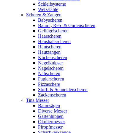
Schleifsysteme
Wetzstähle
Scheren & Zangen
Babyscheren
Baum-, Reb- & Gartenscheren
Geflügelscheren
Haarscheren
Haushaltsscheren
Hautscheren
Hautzangen
Küchenscheren
Nagelknipser
Nagelscheren
Nähscheren
Papierscheren
Pizzaschere
Stoff- & Schneiderscheren
Zackenscheren
Tina Messer
Baumsägen
Diverse Messer
Gartenhippen
Okuliermesser
Pfropfmesser
Schärfwerkzeuge