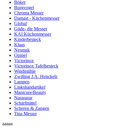
Böker
Burgvogel
Chroma Messer
Damast - Küchenmesser
Global
Güde- die Messer
KAI Küchenmesser
Kinderbesteck
Klaas
Nesmuk
Opinel
Victorinox
Victorinox Tafelbesteck
Windmühle
Zwilling J.A. Henckels
Lampen
Linkshandartikel
Manicure/Beauty
Nassrasur
Schärfmittel
Scheren & Zangen
Tina Messer
aaaaa