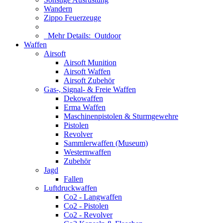
Wandern
Zippo Feuerzeuge
Mehr Details:
Outdoor
Waffen
Airsoft
Airsoft Munition
Airsoft Waffen
Airsoft Zubehör
Gas-, Signal- & Freie Waffen
Dekowaffen
Erma Waffen
Maschinenpistolen & Sturmgewehre
Pistolen
Revolver
Sammlerwaffen (Museum)
Westernwaffen
Zubehör
Jagd
Fallen
Luftdruckwaffen
Co2 - Langwaffen
Co2 - Pistolen
Co2 - Revolver