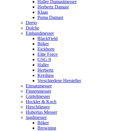
Haller Damastmesser
Herbertz Damast
Klaas
Puma Damast
Deejo
Dolche
Einhandmesser
BlackField
Böker
Eickhorn
Elite Force
GSG-9
Haller
Herbertz
Kershaw
Verschiedene Hersteller
Einsatzmesser
Finnenmesser
Gürtelmesser
Heckler & Koch
Hirschfänger
Hubertus Messer
Jagdmesser
Böker
Browning