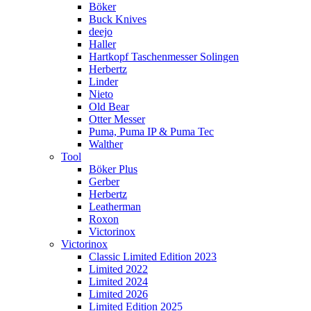
Böker
Buck Knives
deejo
Haller
Hartkopf Taschenmesser Solingen
Herbertz
Linder
Nieto
Old Bear
Otter Messer
Puma, Puma IP & Puma Tec
Walther
Tool
Böker Plus
Gerber
Herbertz
Leatherman
Roxon
Victorinox
Victorinox
Classic Limited Edition 2023
Limited 2022
Limited 2024
Limited 2026
Limited Edition 2025