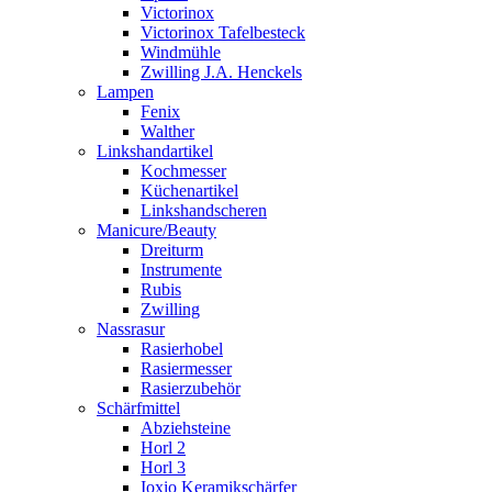
Victorinox
Victorinox Tafelbesteck
Windmühle
Zwilling J.A. Henckels
Lampen
Fenix
Walther
Linkshandartikel
Kochmesser
Küchenartikel
Linkshandscheren
Manicure/Beauty
Dreiturm
Instrumente
Rubis
Zwilling
Nassrasur
Rasierhobel
Rasiermesser
Rasierzubehör
Schärfmittel
Abziehsteine
Horl 2
Horl 3
Ioxio Keramikschärfer