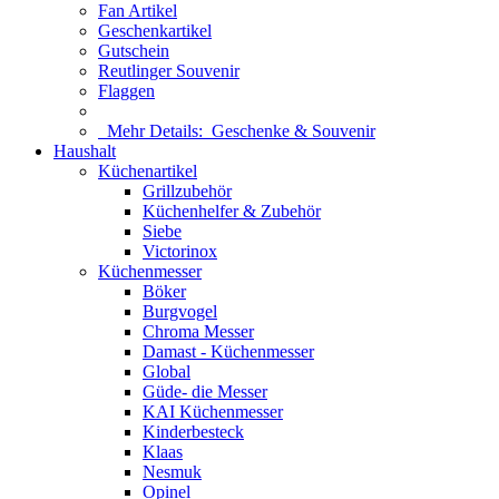
Fan Artikel
Geschenkartikel
Gutschein
Reutlinger Souvenir
Flaggen
Mehr Details:
Geschenke & Souvenir
Haushalt
Küchenartikel
Grillzubehör
Küchenhelfer & Zubehör
Siebe
Victorinox
Küchenmesser
Böker
Burgvogel
Chroma Messer
Damast - Küchenmesser
Global
Güde- die Messer
KAI Küchenmesser
Kinderbesteck
Klaas
Nesmuk
Opinel