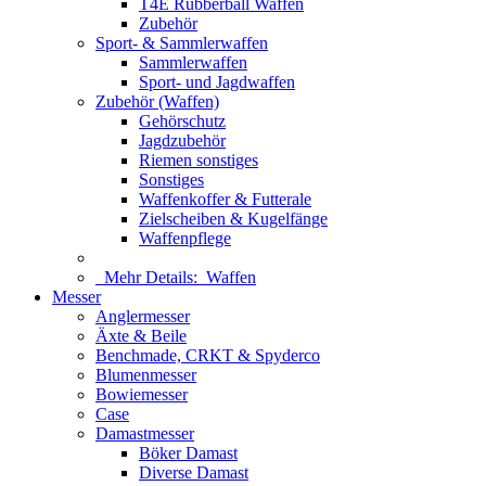
T4E Rubberball Waffen
Zubehör
Sport- & Sammlerwaffen
Sammlerwaffen
Sport- und Jagdwaffen
Zubehör (Waffen)
Gehörschutz
Jagdzubehör
Riemen sonstiges
Sonstiges
Waffenkoffer & Futterale
Zielscheiben & Kugelfänge
Waffenpflege
Mehr Details:
Waffen
Messer
Anglermesser
Äxte & Beile
Benchmade, CRKT & Spyderco
Blumenmesser
Bowiemesser
Case
Damastmesser
Böker Damast
Diverse Damast