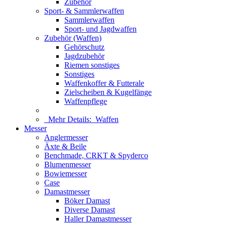
Zubehör
Sport- & Sammlerwaffen
Sammlerwaffen
Sport- und Jagdwaffen
Zubehör (Waffen)
Gehörschutz
Jagdzubehör
Riemen sonstiges
Sonstiges
Waffenkoffer & Futterale
Zielscheiben & Kugelfänge
Waffenpflege
Mehr Details:
Waffen
Messer
Anglermesser
Äxte & Beile
Benchmade, CRKT & Spyderco
Blumenmesser
Bowiemesser
Case
Damastmesser
Böker Damast
Diverse Damast
Haller Damastmesser