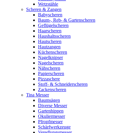
Wetzstähle
Scheren & Zangen
Babyscheren
Baum-, Reb- & Gartenscheren
Geflügelscheren
Haarscheren
Haushaltsscheren
Hautscheren
Hautzangen
Küchenscheren
Nagelknipser
Nagelscheren
Nähscheren
Papierscheren
Pizzaschere
Stoff- & Schneiderscheren
Zackenscheren
Tina Messer
Baumsägen
Diverse Messer
Gartenhippen
Okuliermesser
Pfropfmesser
Schärfwerkzeuge
Veredlungsmesser