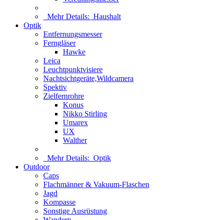
Mehr Details:
Haushalt
Optik
Entfernungsmesser
Ferngläser
Hawke
Leica
Leuchtpunktvisiere
Nachtsichtgeräte,Wildcamera
Spektiv
Zielfernrohre
Konus
Nikko Stirling
Umarex
UX
Walther
Mehr Details:
Optik
Outdoor
Caps
Flachmänner & Vakuum-Flaschen
Jagd
Kompasse
Sonstige Ausrüstung
Wandern