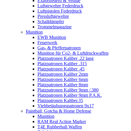
Exportfedern & Ventile
Luftgewehre Federdruck
Luftpistolen Federdruck
Pressluftgewehre
Schalldämpfer
Trommelmagazine
Munition
EWB Munition
Feuerwerk
Gas- & Pfefferpatronen
Munition für Co2- & Luftdruckwaffen
Platzpatronen Kaliber .22 lang
Platzpatronen Kaliber .315
Platzpatronen Kaliber .45
Platzpatronen Kaliber 2mm
Platzpatronen Kaliber 6mm
Platzpatronen Kaliber 8mm
Platzpatronen Kaliber 9mm /.380
Platzpatronen Kaliber 9mm P.A.K.
Platzpatronen Kaliber.35
Viehbetäubungspatronen 9x17
Paintball, Gotcha & Home Defense
Munition
RAM Real Action Marker
T4E Rubberball Waffen