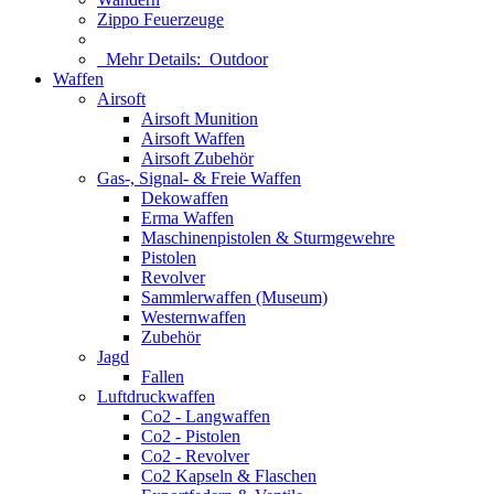
Zippo Feuerzeuge
Mehr Details:
Outdoor
Waffen
Airsoft
Airsoft Munition
Airsoft Waffen
Airsoft Zubehör
Gas-, Signal- & Freie Waffen
Dekowaffen
Erma Waffen
Maschinenpistolen & Sturmgewehre
Pistolen
Revolver
Sammlerwaffen (Museum)
Westernwaffen
Zubehör
Jagd
Fallen
Luftdruckwaffen
Co2 - Langwaffen
Co2 - Pistolen
Co2 - Revolver
Co2 Kapseln & Flaschen