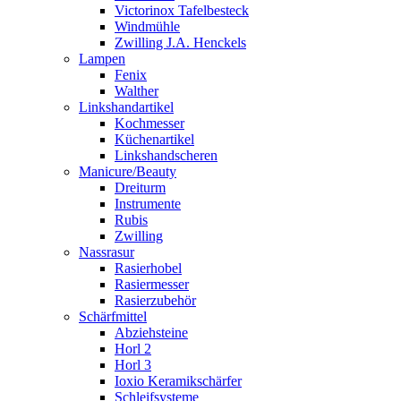
Victorinox Tafelbesteck
Windmühle
Zwilling J.A. Henckels
Lampen
Fenix
Walther
Linkshandartikel
Kochmesser
Küchenartikel
Linkshandscheren
Manicure/Beauty
Dreiturm
Instrumente
Rubis
Zwilling
Nassrasur
Rasierhobel
Rasiermesser
Rasierzubehör
Schärfmittel
Abziehsteine
Horl 2
Horl 3
Ioxio Keramikschärfer
Schleifsysteme