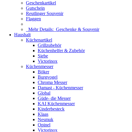
Geschenkartikel
Gutschein
Reutlinger Souvenir
Flaggen
Mehr Details:
Geschenke & Souvenir
Haushalt
Küchenartikel
Grillzubehör
Küchenhelfer & Zubehör
Siebe
Victorinox
Küchenmesser
Böker
Burgvogel
Chroma Messer
Damast - Küchenmesser
Global
Güde- die Messer
KAI Küchenmesser
Kinderbesteck
Klaas
Nesmuk
Opinel
Victorinox