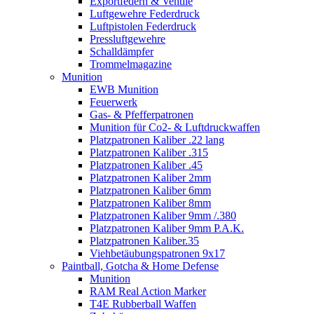
Exportfedern & Ventile
Luftgewehre Federdruck
Luftpistolen Federdruck
Pressluftgewehre
Schalldämpfer
Trommelmagazine
Munition
EWB Munition
Feuerwerk
Gas- & Pfefferpatronen
Munition für Co2- & Luftdruckwaffen
Platzpatronen Kaliber .22 lang
Platzpatronen Kaliber .315
Platzpatronen Kaliber .45
Platzpatronen Kaliber 2mm
Platzpatronen Kaliber 6mm
Platzpatronen Kaliber 8mm
Platzpatronen Kaliber 9mm /.380
Platzpatronen Kaliber 9mm P.A.K.
Platzpatronen Kaliber.35
Viehbetäubungspatronen 9x17
Paintball, Gotcha & Home Defense
Munition
RAM Real Action Marker
T4E Rubberball Waffen