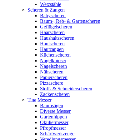
Wetzstähle
Scheren & Zangen
Babyscheren
Baum-, Reb- & Gartenscheren
Geflügelscheren
Haarscheren
Haushaltsscheren
Hautscheren
Hautzangen
Küchenscheren
Nagelknipser
Nagelscheren
Nähscheren
Papierscheren
Pizzaschere
Stoff- & Schneiderscheren
Zackenscheren
Tina Messer
Baumsägen
Diverse Messer
Gartenhippen
Okuliermesser
Pfropfmesser
Schärfwerkzeuge
Veredlungsmesser