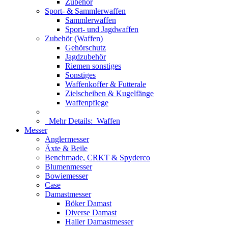
Zubehör
Sport- & Sammlerwaffen
Sammlerwaffen
Sport- und Jagdwaffen
Zubehör (Waffen)
Gehörschutz
Jagdzubehör
Riemen sonstiges
Sonstiges
Waffenkoffer & Futterale
Zielscheiben & Kugelfänge
Waffenpflege
Mehr Details:
Waffen
Messer
Anglermesser
Äxte & Beile
Benchmade, CRKT & Spyderco
Blumenmesser
Bowiemesser
Case
Damastmesser
Böker Damast
Diverse Damast
Haller Damastmesser