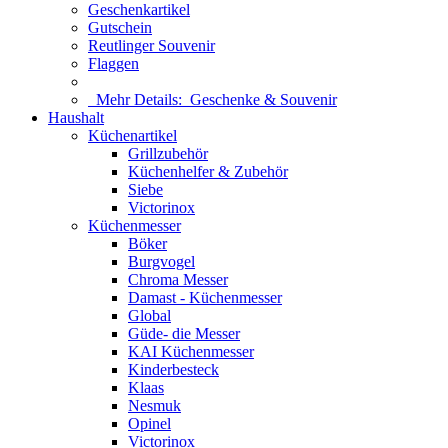
Geschenkartikel
Gutschein
Reutlinger Souvenir
Flaggen
Mehr Details:
Geschenke & Souvenir
Haushalt
Küchenartikel
Grillzubehör
Küchenhelfer & Zubehör
Siebe
Victorinox
Küchenmesser
Böker
Burgvogel
Chroma Messer
Damast - Küchenmesser
Global
Güde- die Messer
KAI Küchenmesser
Kinderbesteck
Klaas
Nesmuk
Opinel
Victorinox