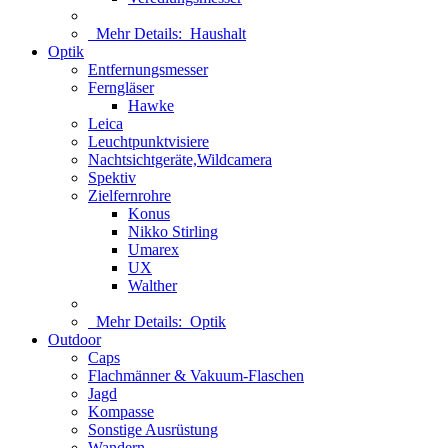
Mehr Details:
Haushalt
Optik
Entfernungsmesser
Ferngläser
Hawke
Leica
Leuchtpunktvisiere
Nachtsichtgeräte,Wildcamera
Spektiv
Zielfernrohre
Konus
Nikko Stirling
Umarex
UX
Walther
Mehr Details:
Optik
Outdoor
Caps
Flachmänner & Vakuum-Flaschen
Jagd
Kompasse
Sonstige Ausrüstung
Wandern