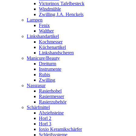
Victorinox Tafelbesteck
Windmühle
Zwilling J.A. Henckels
Lampen
Fenix
Walther
Linkshandartikel
Kochmesser
Küchenartikel
Linkshandscheren
Manicure/Beauty
Dreiturm
Instrumente
Rubis
Zwilling
Nassrasur
Rasierhobel
Rasiermesser
Rasierzubehör
Schärfmittel
Abziehsteine
Horl 2
Horl 3
Ioxio Keramikschärfer
Schleifsysteme