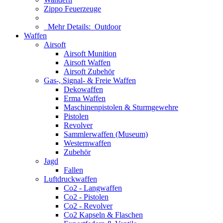
Zippo Feuerzeuge
Mehr Details:
Outdoor
Waffen
Airsoft
Airsoft Munition
Airsoft Waffen
Airsoft Zubehör
Gas-, Signal- & Freie Waffen
Dekowaffen
Erma Waffen
Maschinenpistolen & Sturmgewehre
Pistolen
Revolver
Sammlerwaffen (Museum)
Westernwaffen
Zubehör
Jagd
Fallen
Luftdruckwaffen
Co2 - Langwaffen
Co2 - Pistolen
Co2 - Revolver
Co2 Kapseln & Flaschen