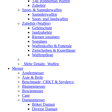
T4E Rubberball Waffen
Zubehör
Sport- & Sammlerwaffen
Sammlerwaffen
Sport- und Jagdwaffen
Zubehör (Waffen)
Gehörschutz
Jagdzubehör
Riemen sonstiges
Sonstiges
Waffenkoffer & Futterale
Zielscheiben & Kugelfänge
Waffenpflege
Mehr Details:
Waffen
Messer
Anglermesser
Äxte & Beile
Benchmade, CRKT & Spyderco
Blumenmesser
Bowiemesser
Case
Damastmesser
Böker Damast
Diverse Damast