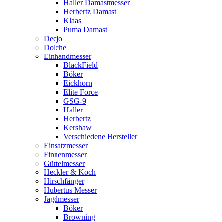
Haller Damastmesser
Herbertz Damast
Klaas
Puma Damast
Deejo
Dolche
Einhandmesser
BlackField
Böker
Eickhorn
Elite Force
GSG-9
Haller
Herbertz
Kershaw
Verschiedene Hersteller
Einsatzmesser
Finnenmesser
Gürtelmesser
Heckler & Koch
Hirschfänger
Hubertus Messer
Jagdmesser
Böker
Browning