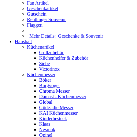
Fan Artikel
Geschenkartikel
Gutschein
Reutlinger Souvenir
Flaggen
Mehr Details:
Geschenke & Souvenir
Haushalt
Küchenartikel
Grillzubehör
Küchenhelfer & Zubehör
Siebe
Victorinox
Küchenmesser
Böker
Burgvogel
Chroma Messer
Damast - Küchenmesser
Global
Güde- die Messer
KAI Küchenmesser
Kinderbesteck
Klaas
Nesmuk
Opinel