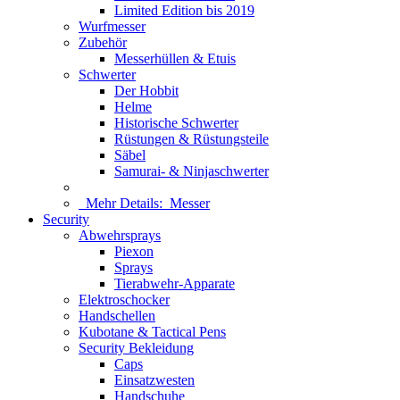
Limited Edition bis 2019
Wurfmesser
Zubehör
Messerhüllen & Etuis
Schwerter
Der Hobbit
Helme
Historische Schwerter
Rüstungen & Rüstungsteile
Säbel
Samurai- & Ninjaschwerter
Mehr Details:
Messer
Security
Abwehrsprays
Piexon
Sprays
Tierabwehr-Apparate
Elektroschocker
Handschellen
Kubotane & Tactical Pens
Security Bekleidung
Caps
Einsatzwesten
Handschuhe