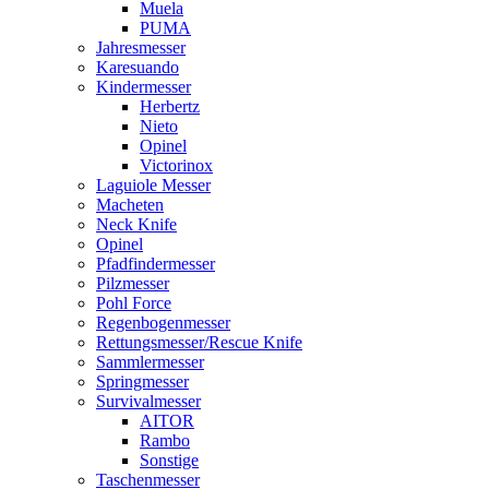
Muela
PUMA
Jahresmesser
Karesuando
Kindermesser
Herbertz
Nieto
Opinel
Victorinox
Laguiole Messer
Macheten
Neck Knife
Opinel
Pfadfindermesser
Pilzmesser
Pohl Force
Regenbogenmesser
Rettungsmesser/Rescue Knife
Sammlermesser
Springmesser
Survivalmesser
AITOR
Rambo
Sonstige
Taschenmesser