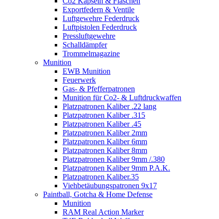
Co2 Kapseln & Flaschen
Exportfedern & Ventile
Luftgewehre Federdruck
Luftpistolen Federdruck
Pressluftgewehre
Schalldämpfer
Trommelmagazine
Munition
EWB Munition
Feuerwerk
Gas- & Pfefferpatronen
Munition für Co2- & Luftdruckwaffen
Platzpatronen Kaliber .22 lang
Platzpatronen Kaliber .315
Platzpatronen Kaliber .45
Platzpatronen Kaliber 2mm
Platzpatronen Kaliber 6mm
Platzpatronen Kaliber 8mm
Platzpatronen Kaliber 9mm /.380
Platzpatronen Kaliber 9mm P.A.K.
Platzpatronen Kaliber.35
Viehbetäubungspatronen 9x17
Paintball, Gotcha & Home Defense
Munition
RAM Real Action Marker