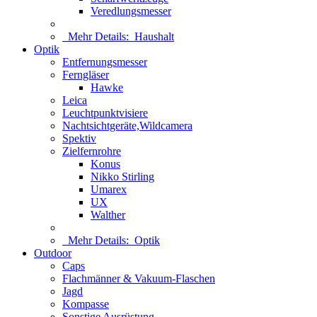
Veredlungsmesser
Mehr Details:
Haushalt
Optik
Entfernungsmesser
Ferngläser
Hawke
Leica
Leuchtpunktvisiere
Nachtsichtgeräte,Wildcamera
Spektiv
Zielfernrohre
Konus
Nikko Stirling
Umarex
UX
Walther
Mehr Details:
Optik
Outdoor
Caps
Flachmänner & Vakuum-Flaschen
Jagd
Kompasse
Sonstige Ausrüstung