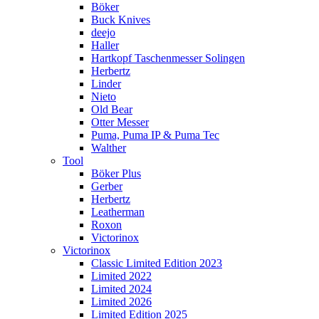
Böker
Buck Knives
deejo
Haller
Hartkopf Taschenmesser Solingen
Herbertz
Linder
Nieto
Old Bear
Otter Messer
Puma, Puma IP & Puma Tec
Walther
Tool
Böker Plus
Gerber
Herbertz
Leatherman
Roxon
Victorinox
Victorinox
Classic Limited Edition 2023
Limited 2022
Limited 2024
Limited 2026
Limited Edition 2025