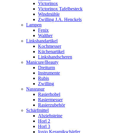
Victorinox
Victorinox Tafelbesteck
Windmühle
Zwilling J.A. Henckels
Lampen
Fenix
Walther
Linkshandartikel
Kochmesser
Küchenartikel
Linkshandscheren
Manicure/Beauty
Dreiturm
Instrumente
Rubis
Zwilling
Nassrasur
Rasierhobel
Rasiermesser
Rasierzubehör
Schärfmittel
Abziehsteine
Horl 2
Horl 3
Ioxio Keramikschärfer