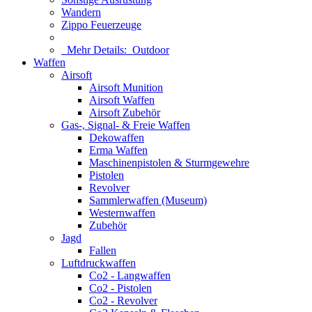
Wandern
Zippo Feuerzeuge
Mehr Details:
Outdoor
Waffen
Airsoft
Airsoft Munition
Airsoft Waffen
Airsoft Zubehör
Gas-, Signal- & Freie Waffen
Dekowaffen
Erma Waffen
Maschinenpistolen & Sturmgewehre
Pistolen
Revolver
Sammlerwaffen (Museum)
Westernwaffen
Zubehör
Jagd
Fallen
Luftdruckwaffen
Co2 - Langwaffen
Co2 - Pistolen
Co2 - Revolver