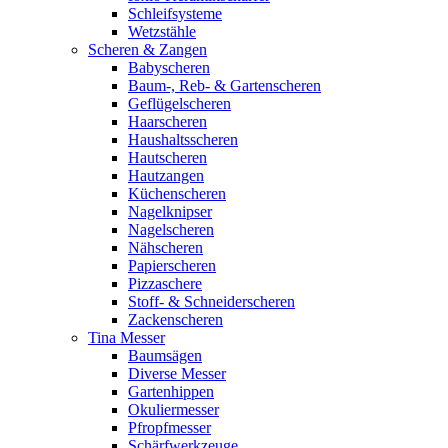
Schleifsysteme
Wetzstähle
Scheren & Zangen
Babyscheren
Baum-, Reb- & Gartenscheren
Geflügelscheren
Haarscheren
Haushaltsscheren
Hautscheren
Hautzangen
Küchenscheren
Nagelknipser
Nagelscheren
Nähscheren
Papierscheren
Pizzaschere
Stoff- & Schneiderscheren
Zackenscheren
Tina Messer
Baumsägen
Diverse Messer
Gartenhippen
Okuliermesser
Pfropfmesser
Schärfwerkzeuge