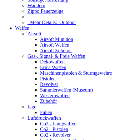
Wandern
Zippo Feuerzeuge
Mehr Details:
Outdoor
Waffen
Airsoft
Airsoft Munition
Airsoft Waffen
Airsoft Zubehör
Gas-, Signal- & Freie Waffen
Dekowaffen
Erma Waffen
Maschinenpistolen & Sturmgewehre
Pistolen
Revolver
Sammlerwaffen (Museum)
Westernwaffen
Zubehör
Jagd
Fallen
Luftdruckwaffen
Co2 - Langwaffen
Co2 - Pistolen
Co2 - Revolver