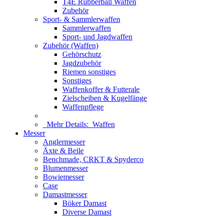
T4E Rubberball Waffen
Zubehör
Sport- & Sammlerwaffen
Sammlerwaffen
Sport- und Jagdwaffen
Zubehör (Waffen)
Gehörschutz
Jagdzubehör
Riemen sonstiges
Sonstiges
Waffenkoffer & Futterale
Zielscheiben & Kugelfänge
Waffenpflege
Mehr Details:
Waffen
Messer
Anglermesser
Äxte & Beile
Benchmade, CRKT & Spyderco
Blumenmesser
Bowiemesser
Case
Damastmesser
Böker Damast
Diverse Damast