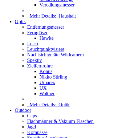
Veredlungsmesser
Mehr Details:
Haushalt
Optik
Entfernungsmesser
Ferngläser
Hawke
Leica
Leuchtpunktvisiere
Nachtsichtgeräte,Wildcamera
Spektiv
Zielfernrohre
Konus
Nikko Stirling
Umarex
UX
Walther
Mehr Details:
Optik
Outdoor
Caps
Flachmänner & Vakuum-Flaschen
Jagd
Kompasse
Sonstige Ausrüstung