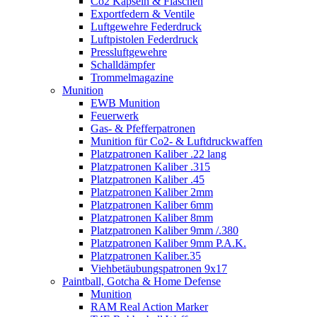
Co2 Kapseln & Flaschen
Exportfedern & Ventile
Luftgewehre Federdruck
Luftpistolen Federdruck
Pressluftgewehre
Schalldämpfer
Trommelmagazine
Munition
EWB Munition
Feuerwerk
Gas- & Pfefferpatronen
Munition für Co2- & Luftdruckwaffen
Platzpatronen Kaliber .22 lang
Platzpatronen Kaliber .315
Platzpatronen Kaliber .45
Platzpatronen Kaliber 2mm
Platzpatronen Kaliber 6mm
Platzpatronen Kaliber 8mm
Platzpatronen Kaliber 9mm /.380
Platzpatronen Kaliber 9mm P.A.K.
Platzpatronen Kaliber.35
Viehbetäubungspatronen 9x17
Paintball, Gotcha & Home Defense
Munition
RAM Real Action Marker