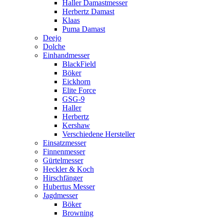
Haller Damastmesser
Herbertz Damast
Klaas
Puma Damast
Deejo
Dolche
Einhandmesser
BlackField
Böker
Eickhorn
Elite Force
GSG-9
Haller
Herbertz
Kershaw
Verschiedene Hersteller
Einsatzmesser
Finnenmesser
Gürtelmesser
Heckler & Koch
Hirschfänger
Hubertus Messer
Jagdmesser
Böker
Browning