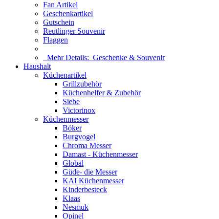
Fan Artikel
Geschenkartikel
Gutschein
Reutlinger Souvenir
Flaggen
Mehr Details:
Geschenke & Souvenir
Haushalt
Küchenartikel
Grillzubehör
Küchenhelfer & Zubehör
Siebe
Victorinox
Küchenmesser
Böker
Burgvogel
Chroma Messer
Damast - Küchenmesser
Global
Güde- die Messer
KAI Küchenmesser
Kinderbesteck
Klaas
Nesmuk
Opinel