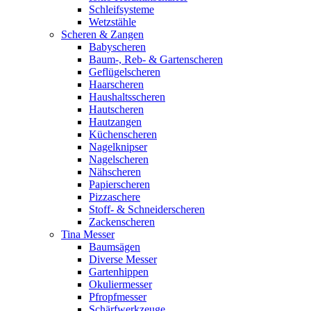
Schleifsysteme
Wetzstähle
Scheren & Zangen
Babyscheren
Baum-, Reb- & Gartenscheren
Geflügelscheren
Haarscheren
Haushaltsscheren
Hautscheren
Hautzangen
Küchenscheren
Nagelknipser
Nagelscheren
Nähscheren
Papierscheren
Pizzaschere
Stoff- & Schneiderscheren
Zackenscheren
Tina Messer
Baumsägen
Diverse Messer
Gartenhippen
Okuliermesser
Pfropfmesser
Schärfwerkzeuge