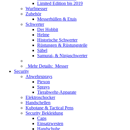
Limited Edition bis 2019
Wurfmesser
Zubehör
Messerhüllen & Etuis
Schwerter
Der Hobbit
Helme
Historische Schwerter
Rüstungen & Rüstungsteile
Säbel
Samurai- & Ninjaschwerter
Mehr Details:
Messer
Security
Abwehrsprays
Piexon
Sprays
Tierabwehr-Apparate
Elektroschocker
Handschellen
Kubotane & Tactical Pens
Security Bekleidung
Caps
Einsatzwesten
Handschuhe