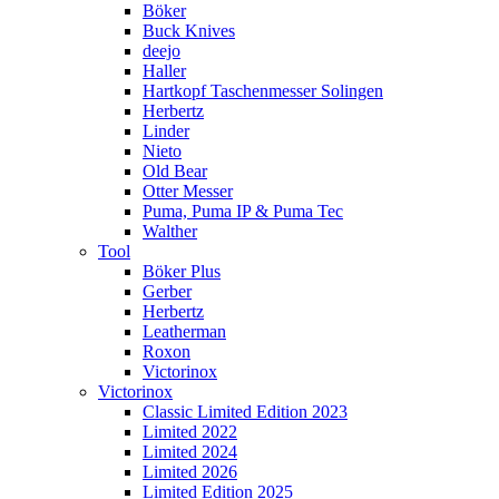
Böker
Buck Knives
deejo
Haller
Hartkopf Taschenmesser Solingen
Herbertz
Linder
Nieto
Old Bear
Otter Messer
Puma, Puma IP & Puma Tec
Walther
Tool
Böker Plus
Gerber
Herbertz
Leatherman
Roxon
Victorinox
Victorinox
Classic Limited Edition 2023
Limited 2022
Limited 2024
Limited 2026
Limited Edition 2025