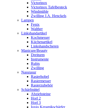
Victorinox
Victorinox Tafelbesteck
Windmühle
Zwilling J.A. Henckels
Lampen
Fenix
Walther
Linkshandartikel
Kochmesser
Küchenartikel
Linkshandscheren
Manicure/Beauty
Dreiturm
Instrumente
Rubis
Zwilling
Nassrasur
Rasierhobel
Rasiermesser
Rasierzubehör
Schärfmittel
Abziehsteine
Horl 2
Horl 3
Ioxio Keramikschärfer