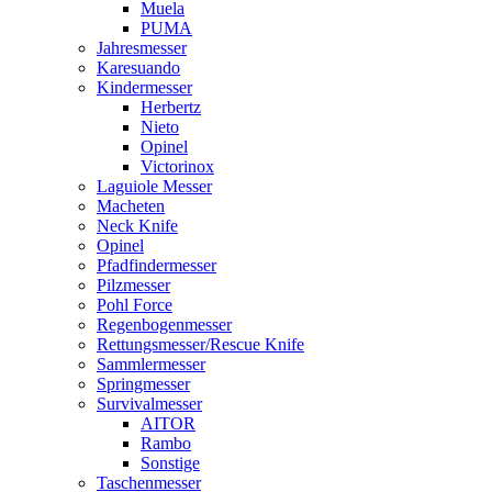
Muela
PUMA
Jahresmesser
Karesuando
Kindermesser
Herbertz
Nieto
Opinel
Victorinox
Laguiole Messer
Macheten
Neck Knife
Opinel
Pfadfindermesser
Pilzmesser
Pohl Force
Regenbogenmesser
Rettungsmesser/Rescue Knife
Sammlermesser
Springmesser
Survivalmesser
AITOR
Rambo
Sonstige
Taschenmesser