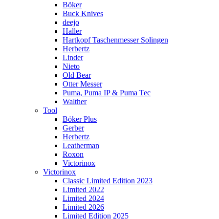
Böker
Buck Knives
deejo
Haller
Hartkopf Taschenmesser Solingen
Herbertz
Linder
Nieto
Old Bear
Otter Messer
Puma, Puma IP & Puma Tec
Walther
Tool
Böker Plus
Gerber
Herbertz
Leatherman
Roxon
Victorinox
Victorinox
Classic Limited Edition 2023
Limited 2022
Limited 2024
Limited 2026
Limited Edition 2025