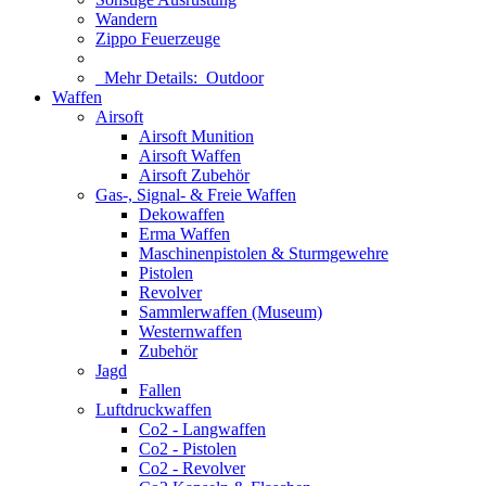
Wandern
Zippo Feuerzeuge
Mehr Details:
Outdoor
Waffen
Airsoft
Airsoft Munition
Airsoft Waffen
Airsoft Zubehör
Gas-, Signal- & Freie Waffen
Dekowaffen
Erma Waffen
Maschinenpistolen & Sturmgewehre
Pistolen
Revolver
Sammlerwaffen (Museum)
Westernwaffen
Zubehör
Jagd
Fallen
Luftdruckwaffen
Co2 - Langwaffen
Co2 - Pistolen
Co2 - Revolver