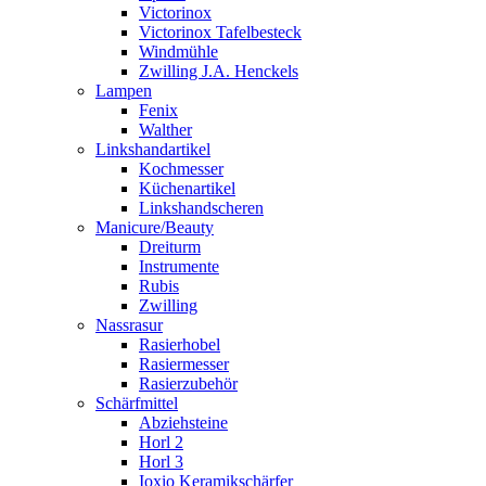
Victorinox
Victorinox Tafelbesteck
Windmühle
Zwilling J.A. Henckels
Lampen
Fenix
Walther
Linkshandartikel
Kochmesser
Küchenartikel
Linkshandscheren
Manicure/Beauty
Dreiturm
Instrumente
Rubis
Zwilling
Nassrasur
Rasierhobel
Rasiermesser
Rasierzubehör
Schärfmittel
Abziehsteine
Horl 2
Horl 3
Ioxio Keramikschärfer