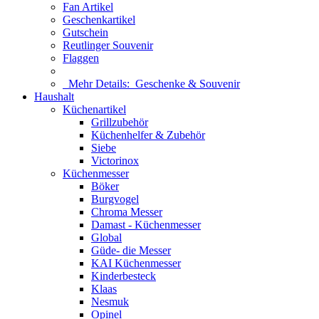
Fan Artikel
Geschenkartikel
Gutschein
Reutlinger Souvenir
Flaggen
Mehr Details:
Geschenke & Souvenir
Haushalt
Küchenartikel
Grillzubehör
Küchenhelfer & Zubehör
Siebe
Victorinox
Küchenmesser
Böker
Burgvogel
Chroma Messer
Damast - Küchenmesser
Global
Güde- die Messer
KAI Küchenmesser
Kinderbesteck
Klaas
Nesmuk
Opinel