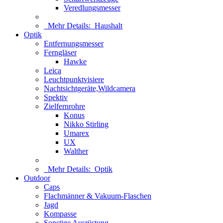
Veredlungsmesser
Mehr Details:
Haushalt
Optik
Entfernungsmesser
Ferngläser
Hawke
Leica
Leuchtpunktvisiere
Nachtsichtgeräte,Wildcamera
Spektiv
Zielfernrohre
Konus
Nikko Stirling
Umarex
UX
Walther
Mehr Details:
Optik
Outdoor
Caps
Flachmänner & Vakuum-Flaschen
Jagd
Kompasse
Sonstige Ausrüstung