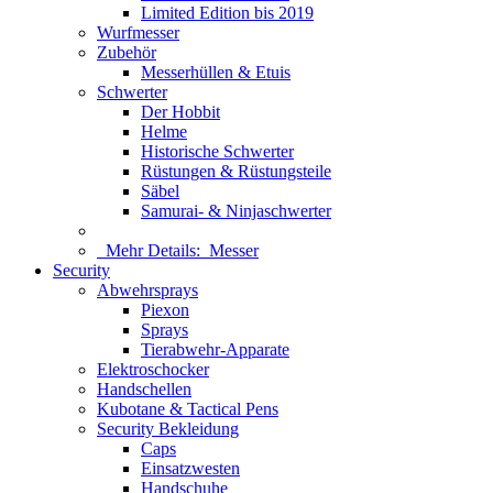
Limited Edition bis 2019
Wurfmesser
Zubehör
Messerhüllen & Etuis
Schwerter
Der Hobbit
Helme
Historische Schwerter
Rüstungen & Rüstungsteile
Säbel
Samurai- & Ninjaschwerter
Mehr Details:
Messer
Security
Abwehrsprays
Piexon
Sprays
Tierabwehr-Apparate
Elektroschocker
Handschellen
Kubotane & Tactical Pens
Security Bekleidung
Caps
Einsatzwesten
Handschuhe