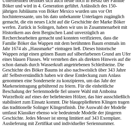
Unternehmen befindet sich auch heute noch in Besitz der Familie
Böker und wird in 4. Generation geführt. Anlässlich des 150-
jährigen Jubiläums von Böker Mexico wurden uns vor Ort
hochinteressante, uns bis dato unbekannte Unterlagen zugänglich
gemacht, die ein neues Licht auf die Geschichte der Marke Böker
werfen. Zurück in Solingen, haben wir uns in Zusammenarbeit mit
Historikern aus dem Bergischen Land unverzüglich an
Recherchearbeiten gemacht und konnten verifizieren, dass die
Familie Böker das Wappen mit dem berühmten Baum erstmals im
Jahr 1674 als „Hausmarke“ eintragen ließ. Dieses historische
Wappen zeigt einen grünen Baum auf silberfarbenen Grund am Ufer
eines blauen Flusses. Wir verstehen dies als direkten Hinweis auf die
schon damals durch Wasserkraft angetriebenen Schleifsteine. Die
Geschichte des Böker Baums ist also nachweislich über 343 Jahre
alt! Selbstverständlich haben wir diese Entdeckung zum Anlass
genommen eine Sonderserie zu konzipieren, um das Jahr der
Markeneintragung gebührend zu feiern. Für die einheitliche
Beschalung der Serienmodelle fiel unsere Wahl mit Amboina
Wurzelholz auf eines der beliebtesten Hölzer, das hier ausschließlich
stabilisiert zum Einsatz kommt. Die blaugepließteten Klingen tragen
das traditionelle Solinger Klingenfinish. Die Auswahl der Modelle
umfasst Klassiker ebenso wie bedeutende Modelle der jüngeren
Geschichte. Jedes Messer ist streng limitiert auf 343 Exemplare.
Auslieferung mit Zertifikat und individueller Seriennummer.