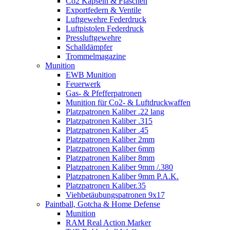
Co2 Kapseln & Flaschen
Exportfedern & Ventile
Luftgewehre Federdruck
Luftpistolen Federdruck
Pressluftgewehre
Schalldämpfer
Trommelmagazine
Munition
EWB Munition
Feuerwerk
Gas- & Pfefferpatronen
Munition für Co2- & Luftdruckwaffen
Platzpatronen Kaliber .22 lang
Platzpatronen Kaliber .315
Platzpatronen Kaliber .45
Platzpatronen Kaliber 2mm
Platzpatronen Kaliber 6mm
Platzpatronen Kaliber 8mm
Platzpatronen Kaliber 9mm /.380
Platzpatronen Kaliber 9mm P.A.K.
Platzpatronen Kaliber.35
Viehbetäubungspatronen 9x17
Paintball, Gotcha & Home Defense
Munition
RAM Real Action Marker