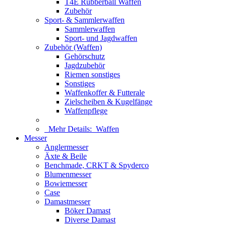
T4E Rubberball Waffen
Zubehör
Sport- & Sammlerwaffen
Sammlerwaffen
Sport- und Jagdwaffen
Zubehör (Waffen)
Gehörschutz
Jagdzubehör
Riemen sonstiges
Sonstiges
Waffenkoffer & Futterale
Zielscheiben & Kugelfänge
Waffenpflege
Mehr Details:
Waffen
Messer
Anglermesser
Äxte & Beile
Benchmade, CRKT & Spyderco
Blumenmesser
Bowiemesser
Case
Damastmesser
Böker Damast
Diverse Damast