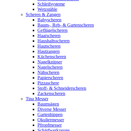
Schleifsysteme
Wetzstähle
Scheren & Zangen
Babyscheren
Baum-, Reb- & Gartenscheren
Geflügelscheren
Haarscheren
Haushaltsscheren
Hautscheren
Hautzangen
Küchenscheren
Nagelknipser
Nagelscheren
Nähscheren
Papierscheren
Pizzaschere
Stoff- & Schneiderscheren
Zackenscheren
Tina Messer
Baumsägen
Diverse Messer
Gartenhippen
Okuliermesser
Pfropfmesser
Schärfwerkzeuge