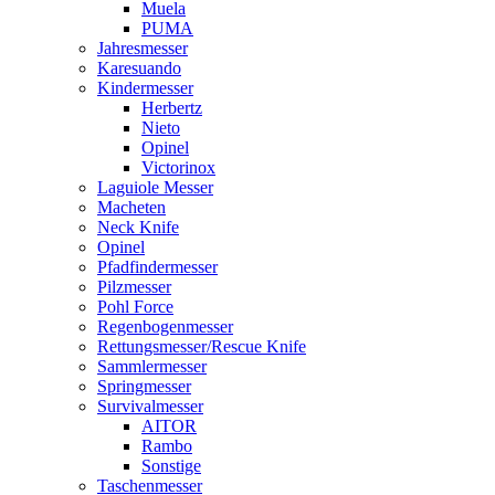
Muela
PUMA
Jahresmesser
Karesuando
Kindermesser
Herbertz
Nieto
Opinel
Victorinox
Laguiole Messer
Macheten
Neck Knife
Opinel
Pfadfindermesser
Pilzmesser
Pohl Force
Regenbogenmesser
Rettungsmesser/Rescue Knife
Sammlermesser
Springmesser
Survivalmesser
AITOR
Rambo
Sonstige
Taschenmesser