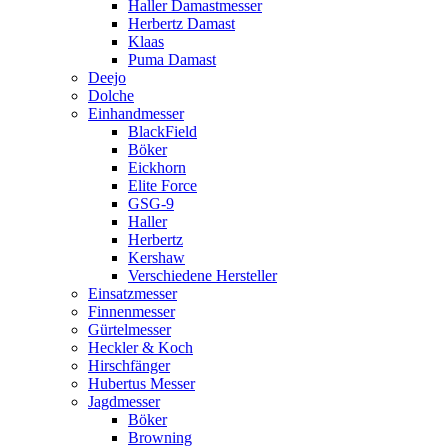
Haller Damastmesser
Herbertz Damast
Klaas
Puma Damast
Deejo
Dolche
Einhandmesser
BlackField
Böker
Eickhorn
Elite Force
GSG-9
Haller
Herbertz
Kershaw
Verschiedene Hersteller
Einsatzmesser
Finnenmesser
Gürtelmesser
Heckler & Koch
Hirschfänger
Hubertus Messer
Jagdmesser
Böker
Browning