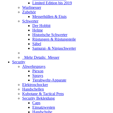
Limited Edition bis 2019
Wurfmesser
Zubehör
Messerhüllen & Etuis
Schwerter
Der Hobbit
Helme
Historische Schwerter
Rüstungen & Rüstungsteile
Säbel
Samurai- & Ninjaschwerter
Mehr Details:
Messer
Security
Abwehrsprays
Piexon
Sprays
Tierabwehr-Apparate
Elektroschocker
Handschellen
Kubotane & Tactical Pens
Security Bekleidung
Caps
Einsatzwesten
Handschuhe