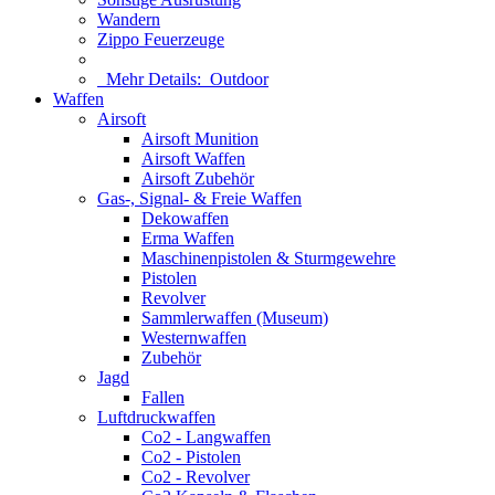
Wandern
Zippo Feuerzeuge
Mehr Details:
Outdoor
Waffen
Airsoft
Airsoft Munition
Airsoft Waffen
Airsoft Zubehör
Gas-, Signal- & Freie Waffen
Dekowaffen
Erma Waffen
Maschinenpistolen & Sturmgewehre
Pistolen
Revolver
Sammlerwaffen (Museum)
Westernwaffen
Zubehör
Jagd
Fallen
Luftdruckwaffen
Co2 - Langwaffen
Co2 - Pistolen
Co2 - Revolver