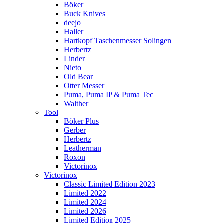
Böker
Buck Knives
deejo
Haller
Hartkopf Taschenmesser Solingen
Herbertz
Linder
Nieto
Old Bear
Otter Messer
Puma, Puma IP & Puma Tec
Walther
Tool
Böker Plus
Gerber
Herbertz
Leatherman
Roxon
Victorinox
Victorinox
Classic Limited Edition 2023
Limited 2022
Limited 2024
Limited 2026
Limited Edition 2025