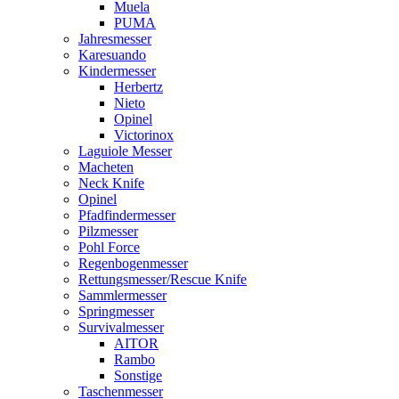
Muela
PUMA
Jahresmesser
Karesuando
Kindermesser
Herbertz
Nieto
Opinel
Victorinox
Laguiole Messer
Macheten
Neck Knife
Opinel
Pfadfindermesser
Pilzmesser
Pohl Force
Regenbogenmesser
Rettungsmesser/Rescue Knife
Sammlermesser
Springmesser
Survivalmesser
AITOR
Rambo
Sonstige
Taschenmesser