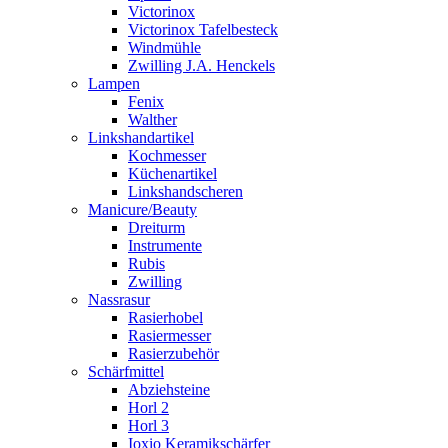
Victorinox
Victorinox Tafelbesteck
Windmühle
Zwilling J.A. Henckels
Lampen
Fenix
Walther
Linkshandartikel
Kochmesser
Küchenartikel
Linkshandscheren
Manicure/Beauty
Dreiturm
Instrumente
Rubis
Zwilling
Nassrasur
Rasierhobel
Rasiermesser
Rasierzubehör
Schärfmittel
Abziehsteine
Horl 2
Horl 3
Ioxio Keramikschärfer