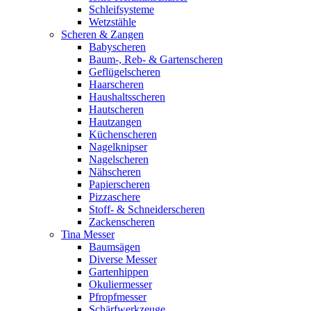
Schleifsysteme
Wetzstähle
Scheren & Zangen
Babyscheren
Baum-, Reb- & Gartenscheren
Geflügelscheren
Haarscheren
Haushaltsscheren
Hautscheren
Hautzangen
Küchenscheren
Nagelknipser
Nagelscheren
Nähscheren
Papierscheren
Pizzaschere
Stoff- & Schneiderscheren
Zackenscheren
Tina Messer
Baumsägen
Diverse Messer
Gartenhippen
Okuliermesser
Pfropfmesser
Schärfwerkzeuge