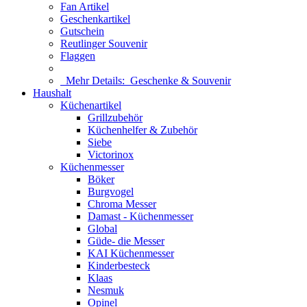
Fan Artikel
Geschenkartikel
Gutschein
Reutlinger Souvenir
Flaggen
Mehr Details:
Geschenke & Souvenir
Haushalt
Küchenartikel
Grillzubehör
Küchenhelfer & Zubehör
Siebe
Victorinox
Küchenmesser
Böker
Burgvogel
Chroma Messer
Damast - Küchenmesser
Global
Güde- die Messer
KAI Küchenmesser
Kinderbesteck
Klaas
Nesmuk
Opinel