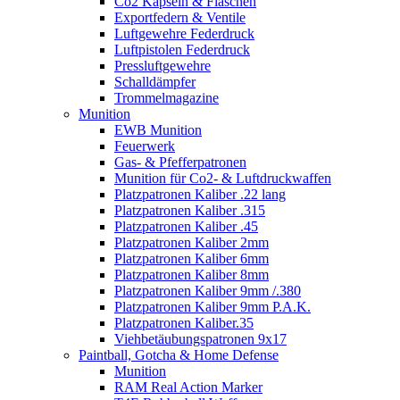
Co2 Kapseln & Flaschen
Exportfedern & Ventile
Luftgewehre Federdruck
Luftpistolen Federdruck
Pressluftgewehre
Schalldämpfer
Trommelmagazine
Munition
EWB Munition
Feuerwerk
Gas- & Pfefferpatronen
Munition für Co2- & Luftdruckwaffen
Platzpatronen Kaliber .22 lang
Platzpatronen Kaliber .315
Platzpatronen Kaliber .45
Platzpatronen Kaliber 2mm
Platzpatronen Kaliber 6mm
Platzpatronen Kaliber 8mm
Platzpatronen Kaliber 9mm /.380
Platzpatronen Kaliber 9mm P.A.K.
Platzpatronen Kaliber.35
Viehbetäubungspatronen 9x17
Paintball, Gotcha & Home Defense
Munition
RAM Real Action Marker