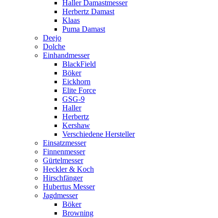
Haller Damastmesser
Herbertz Damast
Klaas
Puma Damast
Deejo
Dolche
Einhandmesser
BlackField
Böker
Eickhorn
Elite Force
GSG-9
Haller
Herbertz
Kershaw
Verschiedene Hersteller
Einsatzmesser
Finnenmesser
Gürtelmesser
Heckler & Koch
Hirschfänger
Hubertus Messer
Jagdmesser
Böker
Browning