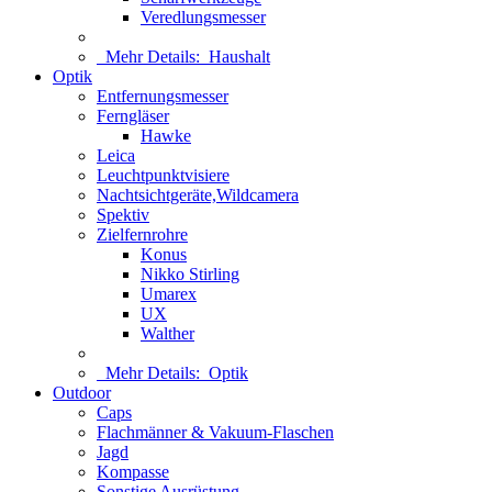
Veredlungsmesser
Mehr Details:
Haushalt
Optik
Entfernungsmesser
Ferngläser
Hawke
Leica
Leuchtpunktvisiere
Nachtsichtgeräte,Wildcamera
Spektiv
Zielfernrohre
Konus
Nikko Stirling
Umarex
UX
Walther
Mehr Details:
Optik
Outdoor
Caps
Flachmänner & Vakuum-Flaschen
Jagd
Kompasse
Sonstige Ausrüstung