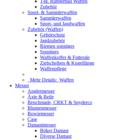
T4E Rubberball Waffen
Zubehör
Sport- & Sammlerwaffen
Sammlerwaffen
Sport- und Jagdwaffen
Zubehör (Waffen)
Gehörschutz
Jagdzubehör
Riemen sonstiges
Sonstiges
Waffenkoffer & Futterale
Zielscheiben & Kugelfänge
Waffenpflege
Mehr Details:
Waffen
Messer
Anglermesser
Äxte & Beile
Benchmade, CRKT & Spyderco
Blumenmesser
Bowiemesser
Case
Damastmesser
Böker Damast
Diverse Damast