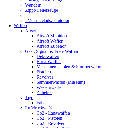
Wandern
Zippo Feuerzeuge
Mehr Details:
Outdoor
Waffen
Airsoft
Airsoft Munition
Airsoft Waffen
Airsoft Zubehör
Gas-, Signal- & Freie Waffen
Dekowaffen
Erma Waffen
Maschinenpistolen & Sturmgewehre
Pistolen
Revolver
Sammlerwaffen (Museum)
Westernwaffen
Zubehör
Jagd
Fallen
Luftdruckwaffen
Co2 - Langwaffen
Co2 - Pistolen
Co2 - Revolver