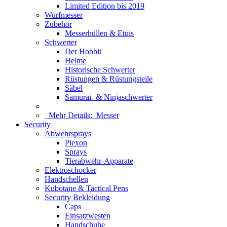
Limited Edition bis 2019
Wurfmesser
Zubehör
Messerhüllen & Etuis
Schwerter
Der Hobbit
Helme
Historische Schwerter
Rüstungen & Rüstungsteile
Säbel
Samurai- & Ninjaschwerter
Mehr Details:
Messer
Security
Abwehrsprays
Piexon
Sprays
Tierabwehr-Apparate
Elektroschocker
Handschellen
Kubotane & Tactical Pens
Security Bekleidung
Caps
Einsatzwesten
Handschuhe