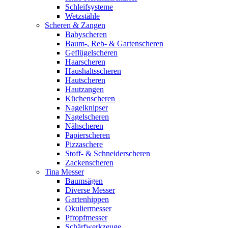
Schleifsysteme
Wetzstähle
Scheren & Zangen
Babyscheren
Baum-, Reb- & Gartenscheren
Geflügelscheren
Haarscheren
Haushaltsscheren
Hautscheren
Hautzangen
Küchenscheren
Nagelknipser
Nagelscheren
Nähscheren
Papierscheren
Pizzaschere
Stoff- & Schneiderscheren
Zackenscheren
Tina Messer
Baumsägen
Diverse Messer
Gartenhippen
Okuliermesser
Pfropfmesser
Schärfwerkzeuge