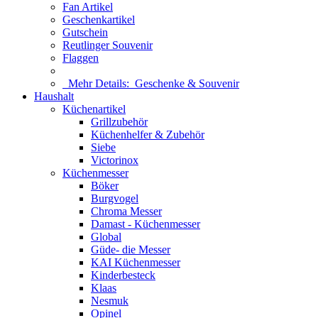
Fan Artikel
Geschenkartikel
Gutschein
Reutlinger Souvenir
Flaggen
Mehr Details:
Geschenke & Souvenir
Haushalt
Küchenartikel
Grillzubehör
Küchenhelfer & Zubehör
Siebe
Victorinox
Küchenmesser
Böker
Burgvogel
Chroma Messer
Damast - Küchenmesser
Global
Güde- die Messer
KAI Küchenmesser
Kinderbesteck
Klaas
Nesmuk
Opinel