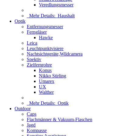
Veredlungsmesser
Mehr Details:
Haushalt
Optik
Entfernungsmesser
Ferngläser
Hawke
Leica
Leuchtpunktvisiere
Nachtsichtgeräte,Wildcamera
Spektiv
Zielfernrohre
Konus
Nikko Stirling
Umarex
UX
Walther
Mehr Details:
Optik
Outdoor
Caps
Flachmänner & Vakuum-Flaschen
Jagd
Kompasse
Sonstige Ausrüstung