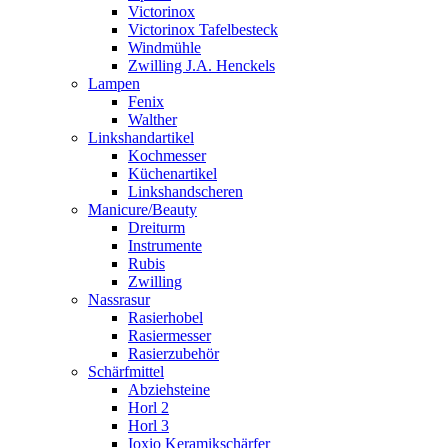
Victorinox
Victorinox Tafelbesteck
Windmühle
Zwilling J.A. Henckels
Lampen
Fenix
Walther
Linkshandartikel
Kochmesser
Küchenartikel
Linkshandscheren
Manicure/Beauty
Dreiturm
Instrumente
Rubis
Zwilling
Nassrasur
Rasierhobel
Rasiermesser
Rasierzubehör
Schärfmittel
Abziehsteine
Horl 2
Horl 3
Ioxio Keramikschärfer