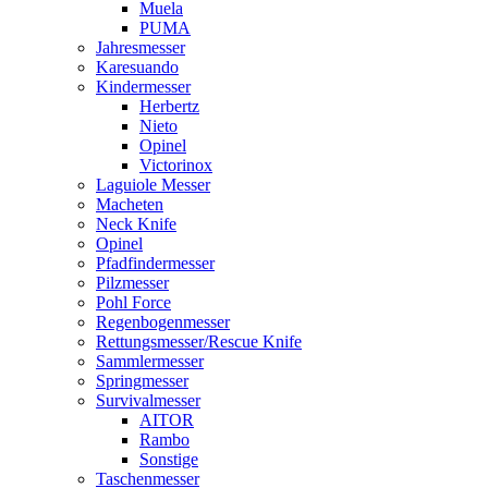
Muela
PUMA
Jahresmesser
Karesuando
Kindermesser
Herbertz
Nieto
Opinel
Victorinox
Laguiole Messer
Macheten
Neck Knife
Opinel
Pfadfindermesser
Pilzmesser
Pohl Force
Regenbogenmesser
Rettungsmesser/Rescue Knife
Sammlermesser
Springmesser
Survivalmesser
AITOR
Rambo
Sonstige
Taschenmesser