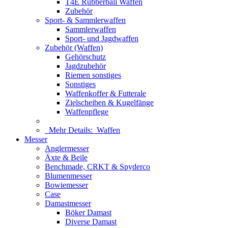
T4E Rubberball Waffen
Zubehör
Sport- & Sammlerwaffen
Sammlerwaffen
Sport- und Jagdwaffen
Zubehör (Waffen)
Gehörschutz
Jagdzubehör
Riemen sonstiges
Sonstiges
Waffenkoffer & Futterale
Zielscheiben & Kugelfänge
Waffenpflege
Mehr Details:
Waffen
Messer
Anglermesser
Äxte & Beile
Benchmade, CRKT & Spyderco
Blumenmesser
Bowiemesser
Case
Damastmesser
Böker Damast
Diverse Damast