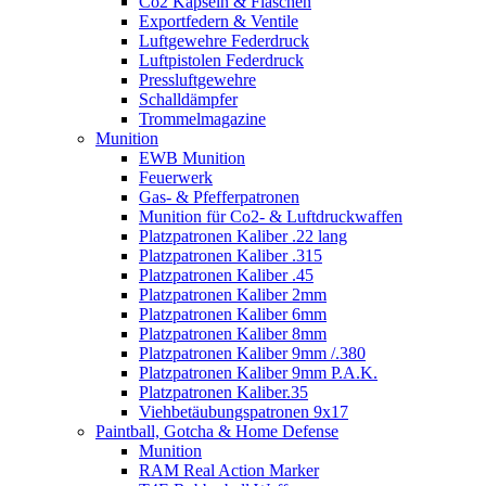
Co2 Kapseln & Flaschen
Exportfedern & Ventile
Luftgewehre Federdruck
Luftpistolen Federdruck
Pressluftgewehre
Schalldämpfer
Trommelmagazine
Munition
EWB Munition
Feuerwerk
Gas- & Pfefferpatronen
Munition für Co2- & Luftdruckwaffen
Platzpatronen Kaliber .22 lang
Platzpatronen Kaliber .315
Platzpatronen Kaliber .45
Platzpatronen Kaliber 2mm
Platzpatronen Kaliber 6mm
Platzpatronen Kaliber 8mm
Platzpatronen Kaliber 9mm /.380
Platzpatronen Kaliber 9mm P.A.K.
Platzpatronen Kaliber.35
Viehbetäubungspatronen 9x17
Paintball, Gotcha & Home Defense
Munition
RAM Real Action Marker