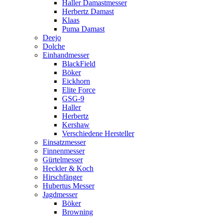
Haller Damastmesser
Herbertz Damast
Klaas
Puma Damast
Deejo
Dolche
Einhandmesser
BlackField
Böker
Eickhorn
Elite Force
GSG-9
Haller
Herbertz
Kershaw
Verschiedene Hersteller
Einsatzmesser
Finnenmesser
Gürtelmesser
Heckler & Koch
Hirschfänger
Hubertus Messer
Jagdmesser
Böker
Browning