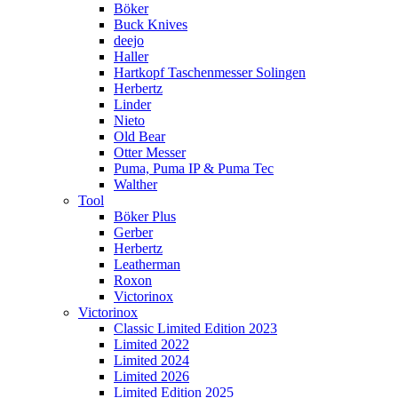
Böker
Buck Knives
deejo
Haller
Hartkopf Taschenmesser Solingen
Herbertz
Linder
Nieto
Old Bear
Otter Messer
Puma, Puma IP & Puma Tec
Walther
Tool
Böker Plus
Gerber
Herbertz
Leatherman
Roxon
Victorinox
Victorinox
Classic Limited Edition 2023
Limited 2022
Limited 2024
Limited 2026
Limited Edition 2025