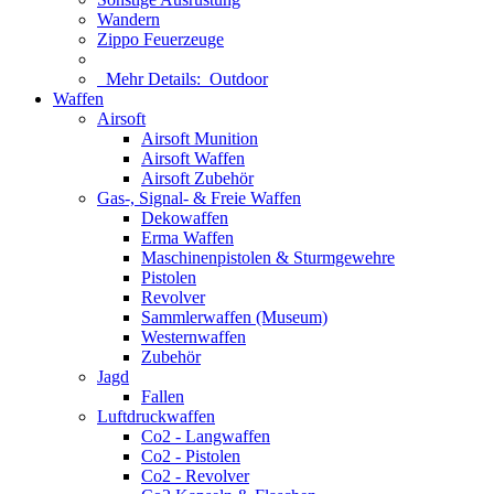
Wandern
Zippo Feuerzeuge
Mehr Details:
Outdoor
Waffen
Airsoft
Airsoft Munition
Airsoft Waffen
Airsoft Zubehör
Gas-, Signal- & Freie Waffen
Dekowaffen
Erma Waffen
Maschinenpistolen & Sturmgewehre
Pistolen
Revolver
Sammlerwaffen (Museum)
Westernwaffen
Zubehör
Jagd
Fallen
Luftdruckwaffen
Co2 - Langwaffen
Co2 - Pistolen
Co2 - Revolver