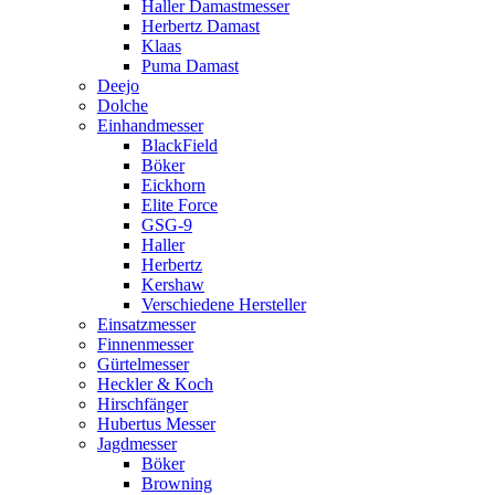
Haller Damastmesser
Herbertz Damast
Klaas
Puma Damast
Deejo
Dolche
Einhandmesser
BlackField
Böker
Eickhorn
Elite Force
GSG-9
Haller
Herbertz
Kershaw
Verschiedene Hersteller
Einsatzmesser
Finnenmesser
Gürtelmesser
Heckler & Koch
Hirschfänger
Hubertus Messer
Jagdmesser
Böker
Browning