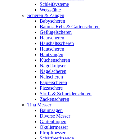
Schleifsysteme
Wetzstähle
Scheren & Zangen
Babyscheren
Baum-, Reb- & Gartenscheren
Geflügelscheren
Haarscheren
Haushaltsscheren
Hautscheren
Hautzangen
Küchenscheren
Nagelknipser
Nagelscheren
Nähscheren
Papierscheren
Pizzaschere
Stoff- & Schneiderscheren
Zackenscheren
Tina Messer
Baumsägen
Diverse Messer
Gartenhippen
Okuliermesser
Pfropfmesser
Schärfwerkzeuge