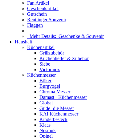
Fan Artikel
Geschenkartikel
Gutschein
Reutlinger Souvenir
Flaggen
Mehr Details:
Geschenke & Souvenir
Haushalt
Küchenartikel
Grillzubehör
Küchenhelfer & Zubehör
Siebe
Victorinox
Küchenmesser
Böker
Burgvogel
Chroma Messer
Damast - Küchenmesser
Global
Güde- die Messer
KAI Küchenmesser
Kinderbesteck
Klaas
Nesmuk
Opinel