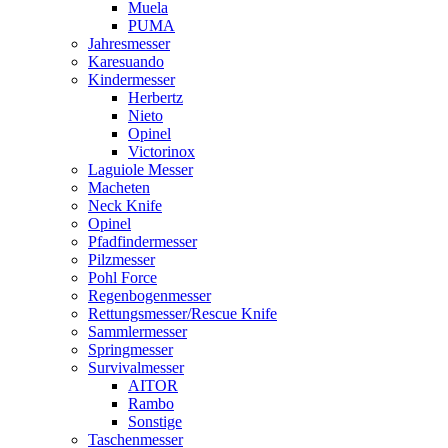
Muela
PUMA
Jahresmesser
Karesuando
Kindermesser
Herbertz
Nieto
Opinel
Victorinox
Laguiole Messer
Macheten
Neck Knife
Opinel
Pfadfindermesser
Pilzmesser
Pohl Force
Regenbogenmesser
Rettungsmesser/Rescue Knife
Sammlermesser
Springmesser
Survivalmesser
AITOR
Rambo
Sonstige
Taschenmesser