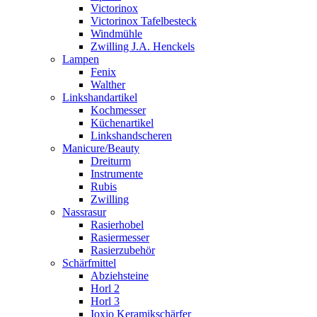
Victorinox
Victorinox Tafelbesteck
Windmühle
Zwilling J.A. Henckels
Lampen
Fenix
Walther
Linkshandartikel
Kochmesser
Küchenartikel
Linkshandscheren
Manicure/Beauty
Dreiturm
Instrumente
Rubis
Zwilling
Nassrasur
Rasierhobel
Rasiermesser
Rasierzubehör
Schärfmittel
Abziehsteine
Horl 2
Horl 3
Ioxio Keramikschärfer