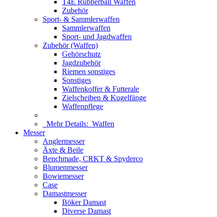
T4E Rubberball Waffen
Zubehör
Sport- & Sammlerwaffen
Sammlerwaffen
Sport- und Jagdwaffen
Zubehör (Waffen)
Gehörschutz
Jagdzubehör
Riemen sonstiges
Sonstiges
Waffenkoffer & Futterale
Zielscheiben & Kugelfänge
Waffenpflege
Mehr Details:
Waffen
Messer
Anglermesser
Äxte & Beile
Benchmade, CRKT & Spyderco
Blumenmesser
Bowiemesser
Case
Damastmesser
Böker Damast
Diverse Damast