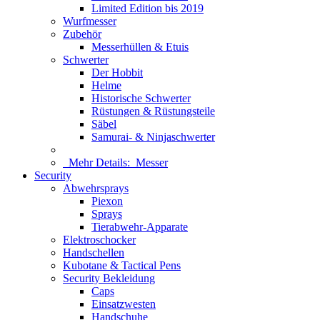
Limited Edition bis 2019
Wurfmesser
Zubehör
Messerhüllen & Etuis
Schwerter
Der Hobbit
Helme
Historische Schwerter
Rüstungen & Rüstungsteile
Säbel
Samurai- & Ninjaschwerter
Mehr Details:
Messer
Security
Abwehrsprays
Piexon
Sprays
Tierabwehr-Apparate
Elektroschocker
Handschellen
Kubotane & Tactical Pens
Security Bekleidung
Caps
Einsatzwesten
Handschuhe