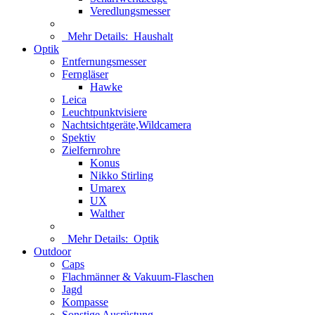
Veredlungsmesser
Mehr Details:
Haushalt
Optik
Entfernungsmesser
Ferngläser
Hawke
Leica
Leuchtpunktvisiere
Nachtsichtgeräte,Wildcamera
Spektiv
Zielfernrohre
Konus
Nikko Stirling
Umarex
UX
Walther
Mehr Details:
Optik
Outdoor
Caps
Flachmänner & Vakuum-Flaschen
Jagd
Kompasse
Sonstige Ausrüstung