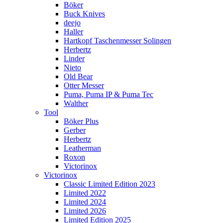
Böker
Buck Knives
deejo
Haller
Hartkopf Taschenmesser Solingen
Herbertz
Linder
Nieto
Old Bear
Otter Messer
Puma, Puma IP & Puma Tec
Walther
Tool
Böker Plus
Gerber
Herbertz
Leatherman
Roxon
Victorinox
Victorinox
Classic Limited Edition 2023
Limited 2022
Limited 2024
Limited 2026
Limited Edition 2025