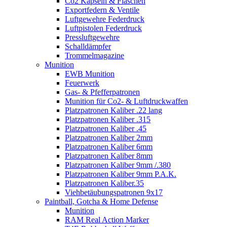
Co2 Kapseln & Flaschen
Exportfedern & Ventile
Luftgewehre Federdruck
Luftpistolen Federdruck
Pressluftgewehre
Schalldämpfer
Trommelmagazine
Munition
EWB Munition
Feuerwerk
Gas- & Pfefferpatronen
Munition für Co2- & Luftdruckwaffen
Platzpatronen Kaliber .22 lang
Platzpatronen Kaliber .315
Platzpatronen Kaliber .45
Platzpatronen Kaliber 2mm
Platzpatronen Kaliber 6mm
Platzpatronen Kaliber 8mm
Platzpatronen Kaliber 9mm /.380
Platzpatronen Kaliber 9mm P.A.K.
Platzpatronen Kaliber.35
Viehbetäubungspatronen 9x17
Paintball, Gotcha & Home Defense
Munition
RAM Real Action Marker