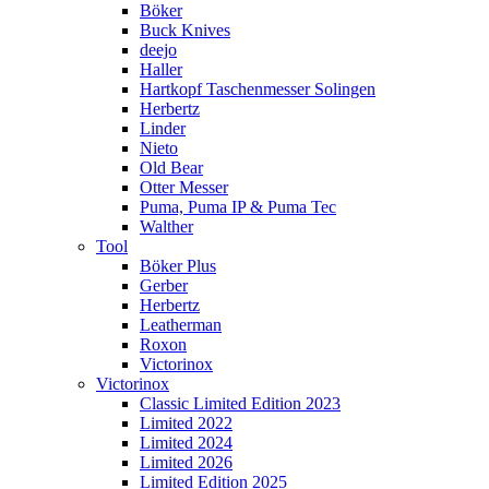
Böker
Buck Knives
deejo
Haller
Hartkopf Taschenmesser Solingen
Herbertz
Linder
Nieto
Old Bear
Otter Messer
Puma, Puma IP & Puma Tec
Walther
Tool
Böker Plus
Gerber
Herbertz
Leatherman
Roxon
Victorinox
Victorinox
Classic Limited Edition 2023
Limited 2022
Limited 2024
Limited 2026
Limited Edition 2025