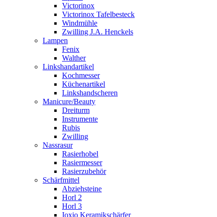
Victorinox
Victorinox Tafelbesteck
Windmühle
Zwilling J.A. Henckels
Lampen
Fenix
Walther
Linkshandartikel
Kochmesser
Küchenartikel
Linkshandscheren
Manicure/Beauty
Dreiturm
Instrumente
Rubis
Zwilling
Nassrasur
Rasierhobel
Rasiermesser
Rasierzubehör
Schärfmittel
Abziehsteine
Horl 2
Horl 3
Ioxio Keramikschärfer