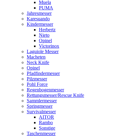
Muela
PUMA
Jahresmesser
Karesuando
Kindermesser
Herbertz
Nieto
Opinel
Victorinox
Laguiole Messer
Macheten
Neck Knife
Opinel
Pfadfindermesser
Pilzmesser
Pohl Force
Regenbogenmesser
Rettungsmesser/Rescue Knife
Sammlermesser
Springmesser
Survivalmesser
AITOR
Rambo
Sonstige
Taschenmesser