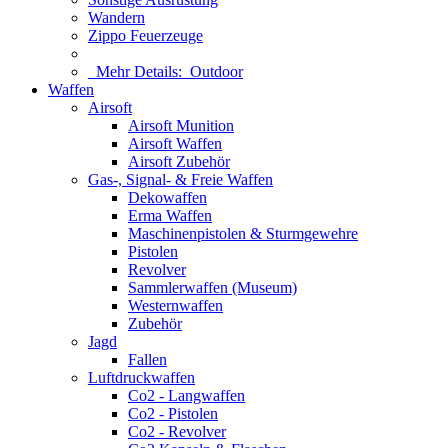
Wandern
Zippo Feuerzeuge
Mehr Details:
Outdoor
Waffen
Airsoft
Airsoft Munition
Airsoft Waffen
Airsoft Zubehör
Gas-, Signal- & Freie Waffen
Dekowaffen
Erma Waffen
Maschinenpistolen & Sturmgewehre
Pistolen
Revolver
Sammlerwaffen (Museum)
Westernwaffen
Zubehör
Jagd
Fallen
Luftdruckwaffen
Co2 - Langwaffen
Co2 - Pistolen
Co2 - Revolver