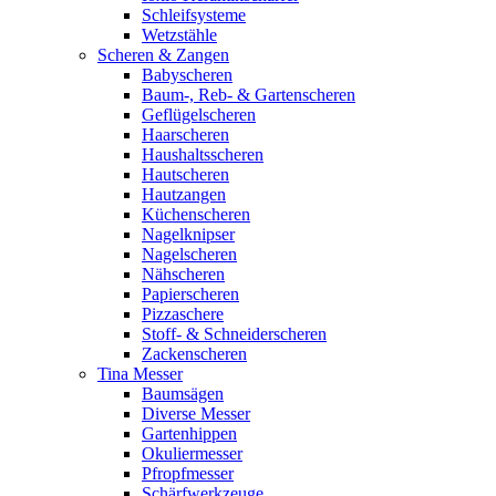
Schleifsysteme
Wetzstähle
Scheren & Zangen
Babyscheren
Baum-, Reb- & Gartenscheren
Geflügelscheren
Haarscheren
Haushaltsscheren
Hautscheren
Hautzangen
Küchenscheren
Nagelknipser
Nagelscheren
Nähscheren
Papierscheren
Pizzaschere
Stoff- & Schneiderscheren
Zackenscheren
Tina Messer
Baumsägen
Diverse Messer
Gartenhippen
Okuliermesser
Pfropfmesser
Schärfwerkzeuge