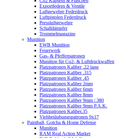
Co2 Kapseln & Flaschen
Exportfedern & Ventile
Luftgewehre Federdruck
Luftpistolen Federdruck
Pressluftgewehre
Schalldämpfer
Trommelmagazine
Munition
EWB Munition
Feuerwerk
Gas- & Pfefferpatronen
Munition für Co2- & Luftdruckwaffen
Platzpatronen Kaliber .22 lang
Platzpatronen Kaliber .315
Platzpatronen Kaliber .45
Platzpatronen Kaliber 2mm
Platzpatronen Kaliber 6mm
Platzpatronen Kaliber 8mm
Platzpatronen Kaliber 9mm /.380
Platzpatronen Kaliber 9mm P.A.K.
Platzpatronen Kaliber.35
Viehbetäubungspatronen 9x17
Paintball, Gotcha & Home Defense
Munition
RAM Real Action Marker