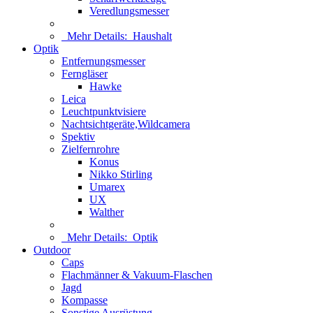
Veredlungsmesser
Mehr Details:
Haushalt
Optik
Entfernungsmesser
Ferngläser
Hawke
Leica
Leuchtpunktvisiere
Nachtsichtgeräte,Wildcamera
Spektiv
Zielfernrohre
Konus
Nikko Stirling
Umarex
UX
Walther
Mehr Details:
Optik
Outdoor
Caps
Flachmänner & Vakuum-Flaschen
Jagd
Kompasse
Sonstige Ausrüstung