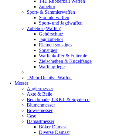
T4E Rubberball Waffen
Zubehör
Sport- & Sammlerwaffen
Sammlerwaffen
Sport- und Jagdwaffen
Zubehör (Waffen)
Gehörschutz
Jagdzubehör
Riemen sonstiges
Sonstiges
Waffenkoffer & Futterale
Zielscheiben & Kugelfänge
Waffenpflege
Mehr Details:
Waffen
Messer
Anglermesser
Äxte & Beile
Benchmade, CRKT & Spyderco
Blumenmesser
Bowiemesser
Case
Damastmesser
Böker Damast
Diverse Damast