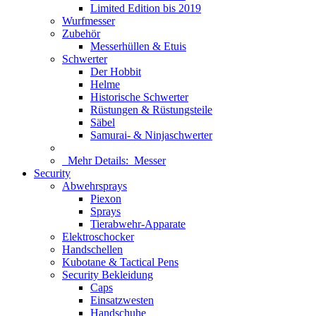
Limited Edition bis 2019
Wurfmesser
Zubehör
Messerhüllen & Etuis
Schwerter
Der Hobbit
Helme
Historische Schwerter
Rüstungen & Rüstungsteile
Säbel
Samurai- & Ninjaschwerter
Mehr Details:
Messer
Security
Abwehrsprays
Piexon
Sprays
Tierabwehr-Apparate
Elektroschocker
Handschellen
Kubotane & Tactical Pens
Security Bekleidung
Caps
Einsatzwesten
Handschuhe