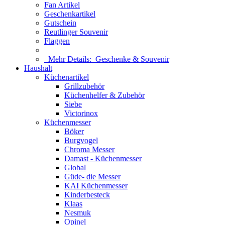
Fan Artikel
Geschenkartikel
Gutschein
Reutlinger Souvenir
Flaggen
Mehr Details:
Geschenke & Souvenir
Haushalt
Küchenartikel
Grillzubehör
Küchenhelfer & Zubehör
Siebe
Victorinox
Küchenmesser
Böker
Burgvogel
Chroma Messer
Damast - Küchenmesser
Global
Güde- die Messer
KAI Küchenmesser
Kinderbesteck
Klaas
Nesmuk
Opinel