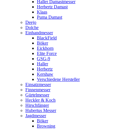
Haller Damastmesser
Herbertz Damast
Klaas
Puma Damast
Deejo
Dolche
Einhandmesser
BlackField
Böker
Eickhorn
Elite Force
GSG-9
Haller
Herbertz
Kershaw
Verschiedene Hersteller
Einsatzmesser
Finnenmesser
Gürtelmesser
Heckler & Koch
Hirschfänger
Hubertus Messer
Jagdmesser
Böker
Browning