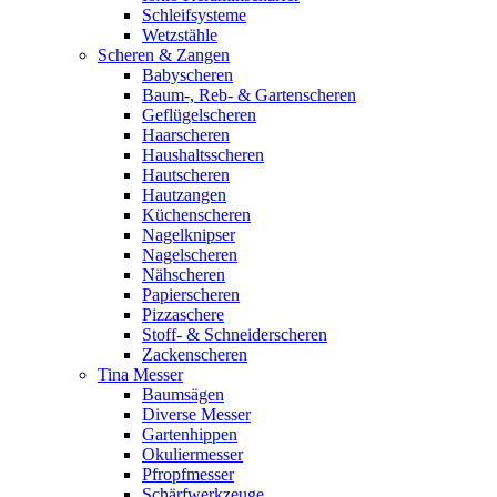
Schleifsysteme
Wetzstähle
Scheren & Zangen
Babyscheren
Baum-, Reb- & Gartenscheren
Geflügelscheren
Haarscheren
Haushaltsscheren
Hautscheren
Hautzangen
Küchenscheren
Nagelknipser
Nagelscheren
Nähscheren
Papierscheren
Pizzaschere
Stoff- & Schneiderscheren
Zackenscheren
Tina Messer
Baumsägen
Diverse Messer
Gartenhippen
Okuliermesser
Pfropfmesser
Schärfwerkzeuge