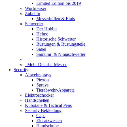
Limited Edition bis 2019
Wurfmesser
Zubehör
Messerhüllen & Etuis
Schwerter
Der Hobbit
Helme
Historische Schwerter
Rüstungen & Rüstungsteile
Säbel
Samurai- & Ninjaschwerter
Mehr Details:
Messer
Security
Abwehrsprays
Piexon
Sprays
Tierabwehr-Apparate
Elektroschocker
Handschellen
Kubotane & Tactical Pens
Security Bekleidung
Caps
Einsatzwesten
Handschuhe