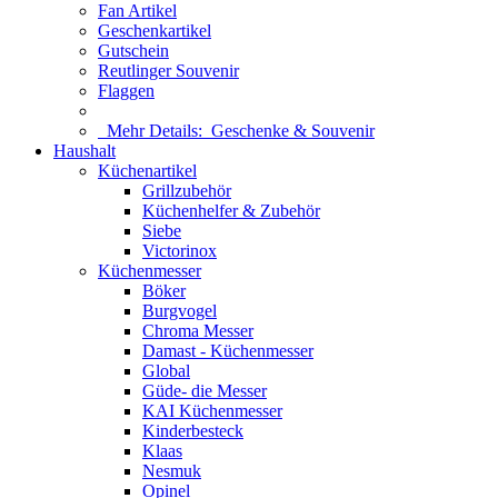
Fan Artikel
Geschenkartikel
Gutschein
Reutlinger Souvenir
Flaggen
Mehr Details:
Geschenke & Souvenir
Haushalt
Küchenartikel
Grillzubehör
Küchenhelfer & Zubehör
Siebe
Victorinox
Küchenmesser
Böker
Burgvogel
Chroma Messer
Damast - Küchenmesser
Global
Güde- die Messer
KAI Küchenmesser
Kinderbesteck
Klaas
Nesmuk
Opinel