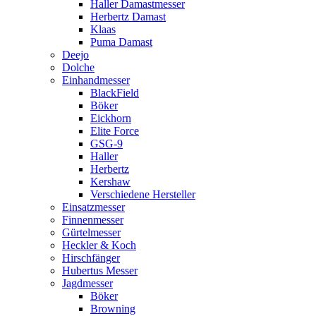
Haller Damastmesser
Herbertz Damast
Klaas
Puma Damast
Deejo
Dolche
Einhandmesser
BlackField
Böker
Eickhorn
Elite Force
GSG-9
Haller
Herbertz
Kershaw
Verschiedene Hersteller
Einsatzmesser
Finnenmesser
Gürtelmesser
Heckler & Koch
Hirschfänger
Hubertus Messer
Jagdmesser
Böker
Browning