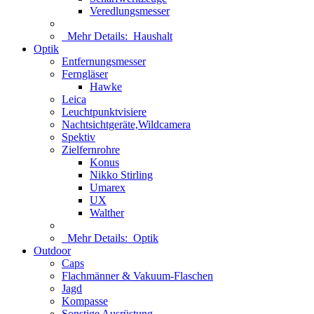
Veredlungsmesser
Mehr Details:
Haushalt
Optik
Entfernungsmesser
Ferngläser
Hawke
Leica
Leuchtpunktvisiere
Nachtsichtgeräte,Wildcamera
Spektiv
Zielfernrohre
Konus
Nikko Stirling
Umarex
UX
Walther
Mehr Details:
Optik
Outdoor
Caps
Flachmänner & Vakuum-Flaschen
Jagd
Kompasse
Sonstige Ausrüstung