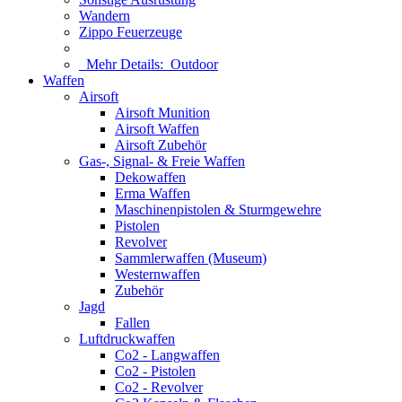
Wandern
Zippo Feuerzeuge
Mehr Details:
Outdoor
Waffen
Airsoft
Airsoft Munition
Airsoft Waffen
Airsoft Zubehör
Gas-, Signal- & Freie Waffen
Dekowaffen
Erma Waffen
Maschinenpistolen & Sturmgewehre
Pistolen
Revolver
Sammlerwaffen (Museum)
Westernwaffen
Zubehör
Jagd
Fallen
Luftdruckwaffen
Co2 - Langwaffen
Co2 - Pistolen
Co2 - Revolver