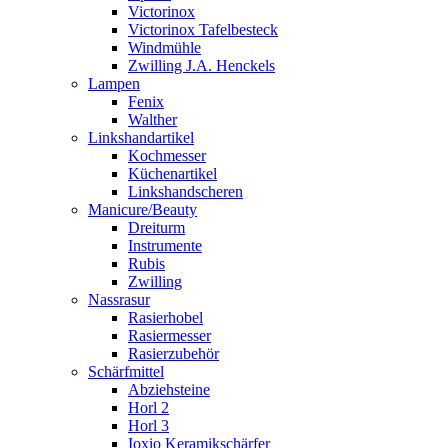
Victorinox
Victorinox Tafelbesteck
Windmühle
Zwilling J.A. Henckels
Lampen
Fenix
Walther
Linkshandartikel
Kochmesser
Küchenartikel
Linkshandscheren
Manicure/Beauty
Dreiturm
Instrumente
Rubis
Zwilling
Nassrasur
Rasierhobel
Rasiermesser
Rasierzubehör
Schärfmittel
Abziehsteine
Horl 2
Horl 3
Ioxio Keramikschärfer