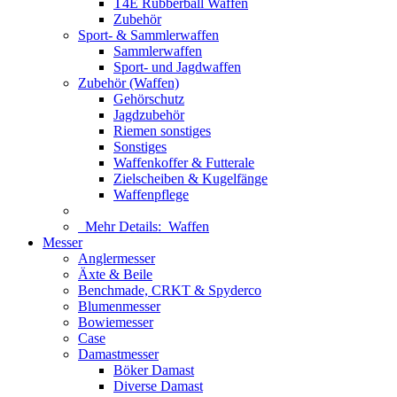
T4E Rubberball Waffen
Zubehör
Sport- & Sammlerwaffen
Sammlerwaffen
Sport- und Jagdwaffen
Zubehör (Waffen)
Gehörschutz
Jagdzubehör
Riemen sonstiges
Sonstiges
Waffenkoffer & Futterale
Zielscheiben & Kugelfänge
Waffenpflege
Mehr Details:
Waffen
Messer
Anglermesser
Äxte & Beile
Benchmade, CRKT & Spyderco
Blumenmesser
Bowiemesser
Case
Damastmesser
Böker Damast
Diverse Damast