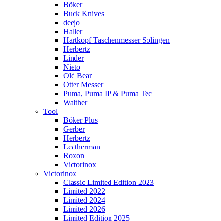
Böker
Buck Knives
deejo
Haller
Hartkopf Taschenmesser Solingen
Herbertz
Linder
Nieto
Old Bear
Otter Messer
Puma, Puma IP & Puma Tec
Walther
Tool
Böker Plus
Gerber
Herbertz
Leatherman
Roxon
Victorinox
Victorinox
Classic Limited Edition 2023
Limited 2022
Limited 2024
Limited 2026
Limited Edition 2025