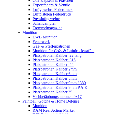
Co2 Kapseln & Flaschen
Exportfedern & Ventile
Luftgewehre Federdruck
Luftpistolen Federdruck
Pressluftgewehre
Schalldämpfer
Trommelmagazine
Munition
EWB Munition
Feuerwerk
Gas- & Pfefferpatronen
Munition für Co2- & Luftdruckwaffen
Platzpatronen Kaliber .22 lang
Platzpatronen Kaliber .315
Platzpatronen Kaliber .45
Platzpatronen Kaliber 2mm
Platzpatronen Kaliber 6mm
Platzpatronen Kaliber 8mm
Platzpatronen Kaliber 9mm /.380
Platzpatronen Kaliber 9mm P.A.K.
Platzpatronen Kaliber.35
Viehbetäubungspatronen 9x17
Paintball, Gotcha & Home Defense
Munition
RAM Real Action Marker