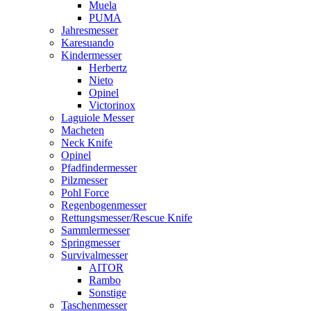
Muela
PUMA
Jahresmesser
Karesuando
Kindermesser
Herbertz
Nieto
Opinel
Victorinox
Laguiole Messer
Macheten
Neck Knife
Opinel
Pfadfindermesser
Pilzmesser
Pohl Force
Regenbogenmesser
Rettungsmesser/Rescue Knife
Sammlermesser
Springmesser
Survivalmesser
AITOR
Rambo
Sonstige
Taschenmesser