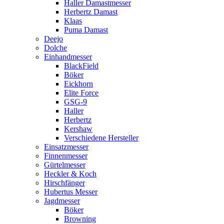
Haller Damastmesser
Herbertz Damast
Klaas
Puma Damast
Deejo
Dolche
Einhandmesser
BlackField
Böker
Eickhorn
Elite Force
GSG-9
Haller
Herbertz
Kershaw
Verschiedene Hersteller
Einsatzmesser
Finnenmesser
Gürtelmesser
Heckler & Koch
Hirschfänger
Hubertus Messer
Jagdmesser
Böker
Browning