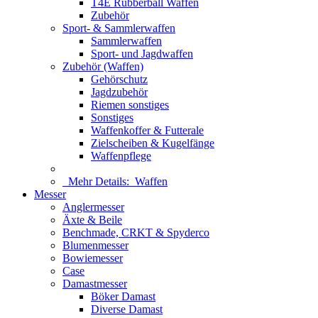
T4E Rubberball Waffen
Zubehör
Sport- & Sammlerwaffen
Sammlerwaffen
Sport- und Jagdwaffen
Zubehör (Waffen)
Gehörschutz
Jagdzubehör
Riemen sonstiges
Sonstiges
Waffenkoffer & Futterale
Zielscheiben & Kugelfänge
Waffenpflege
Mehr Details:
Waffen
Messer
Anglermesser
Äxte & Beile
Benchmade, CRKT & Spyderco
Blumenmesser
Bowiemesser
Case
Damastmesser
Böker Damast
Diverse Damast