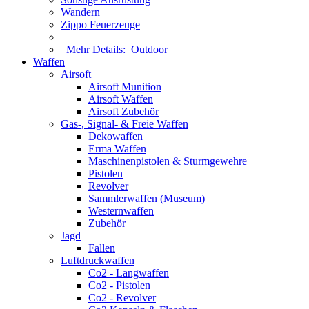
Wandern
Zippo Feuerzeuge
Mehr Details:
Outdoor
Waffen
Airsoft
Airsoft Munition
Airsoft Waffen
Airsoft Zubehör
Gas-, Signal- & Freie Waffen
Dekowaffen
Erma Waffen
Maschinenpistolen & Sturmgewehre
Pistolen
Revolver
Sammlerwaffen (Museum)
Westernwaffen
Zubehör
Jagd
Fallen
Luftdruckwaffen
Co2 - Langwaffen
Co2 - Pistolen
Co2 - Revolver