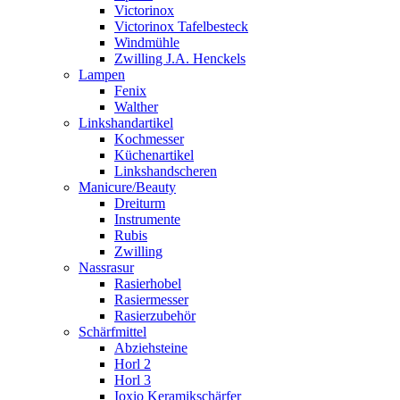
Victorinox
Victorinox Tafelbesteck
Windmühle
Zwilling J.A. Henckels
Lampen
Fenix
Walther
Linkshandartikel
Kochmesser
Küchenartikel
Linkshandscheren
Manicure/Beauty
Dreiturm
Instrumente
Rubis
Zwilling
Nassrasur
Rasierhobel
Rasiermesser
Rasierzubehör
Schärfmittel
Abziehsteine
Horl 2
Horl 3
Ioxio Keramikschärfer