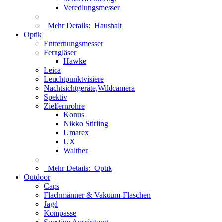
Veredlungsmesser
Mehr Details:
Haushalt
Optik
Entfernungsmesser
Ferngläser
Hawke
Leica
Leuchtpunktvisiere
Nachtsichtgeräte,Wildcamera
Spektiv
Zielfernrohre
Konus
Nikko Stirling
Umarex
UX
Walther
Mehr Details:
Optik
Outdoor
Caps
Flachmänner & Vakuum-Flaschen
Jagd
Kompasse
Sonstige Ausrüstung