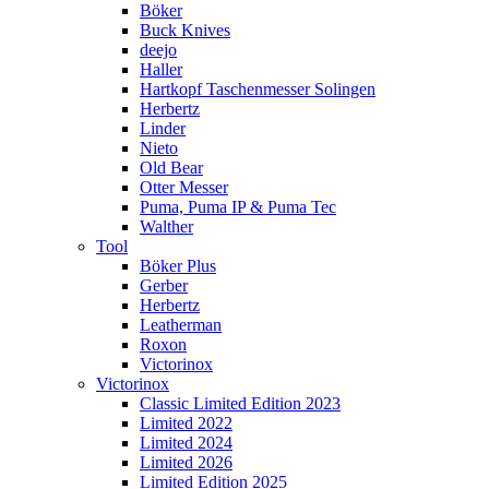
Böker
Buck Knives
deejo
Haller
Hartkopf Taschenmesser Solingen
Herbertz
Linder
Nieto
Old Bear
Otter Messer
Puma, Puma IP & Puma Tec
Walther
Tool
Böker Plus
Gerber
Herbertz
Leatherman
Roxon
Victorinox
Victorinox
Classic Limited Edition 2023
Limited 2022
Limited 2024
Limited 2026
Limited Edition 2025