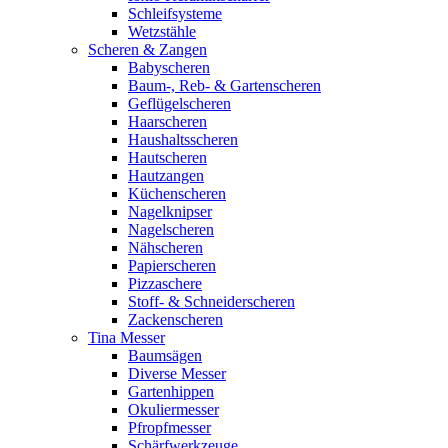
Schleifsysteme
Wetzstähle
Scheren & Zangen
Babyscheren
Baum-, Reb- & Gartenscheren
Geflügelscheren
Haarscheren
Haushaltsscheren
Hautscheren
Hautzangen
Küchenscheren
Nagelknipser
Nagelscheren
Nähscheren
Papierscheren
Pizzaschere
Stoff- & Schneiderscheren
Zackenscheren
Tina Messer
Baumsägen
Diverse Messer
Gartenhippen
Okuliermesser
Pfropfmesser
Schärfwerkzeuge