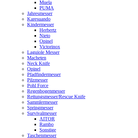
Muela
PUMA
Jahresmesser
Karesuando
Kindermesser
Herbertz
Nieto
Opinel
Victorinox
Laguiole Messer
Macheten
Neck Knife
Opinel
Pfadfindermesser
Pilzmesser
Pohl Force
Regenbogenmesser
Rettungsmesser/Rescue Knife
Sammlermesser
Springmesser
Survivalmesser
AITOR
Rambo
Sonstige
Taschenmesser