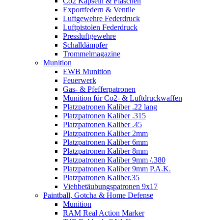
Co2 Kapseln & Flaschen
Exportfedern & Ventile
Luftgewehre Federdruck
Luftpistolen Federdruck
Pressluftgewehre
Schalldämpfer
Trommelmagazine
Munition
EWB Munition
Feuerwerk
Gas- & Pfefferpatronen
Munition für Co2- & Luftdruckwaffen
Platzpatronen Kaliber .22 lang
Platzpatronen Kaliber .315
Platzpatronen Kaliber .45
Platzpatronen Kaliber 2mm
Platzpatronen Kaliber 6mm
Platzpatronen Kaliber 8mm
Platzpatronen Kaliber 9mm /.380
Platzpatronen Kaliber 9mm P.A.K.
Platzpatronen Kaliber.35
Viehbetäubungspatronen 9x17
Paintball, Gotcha & Home Defense
Munition
RAM Real Action Marker