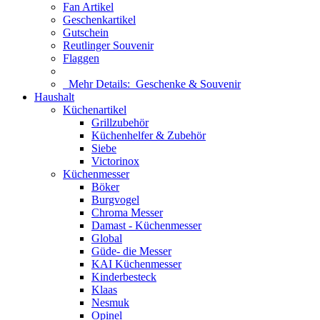
Fan Artikel
Geschenkartikel
Gutschein
Reutlinger Souvenir
Flaggen
Mehr Details:
Geschenke & Souvenir
Haushalt
Küchenartikel
Grillzubehör
Küchenhelfer & Zubehör
Siebe
Victorinox
Küchenmesser
Böker
Burgvogel
Chroma Messer
Damast - Küchenmesser
Global
Güde- die Messer
KAI Küchenmesser
Kinderbesteck
Klaas
Nesmuk
Opinel