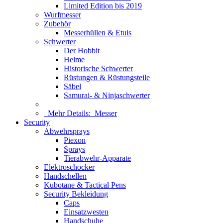
Limited Edition bis 2019
Wurfmesser
Zubehör
Messerhüllen & Etuis
Schwerter
Der Hobbit
Helme
Historische Schwerter
Rüstungen & Rüstungsteile
Säbel
Samurai- & Ninjaschwerter
Mehr Details:
Messer
Security
Abwehrsprays
Piexon
Sprays
Tierabwehr-Apparate
Elektroschocker
Handschellen
Kubotane & Tactical Pens
Security Bekleidung
Caps
Einsatzwesten
Handschuhe