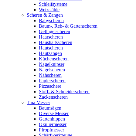
Schleifsysteme
Wetzstähle
Scheren & Zangen
Babyscheren
Baum-, Reb- & Gartenscheren
Geflügelscheren
Haarscheren
Haushaltsscheren
Hautscheren
Hautzangen
Küchenscheren
Nagelknipser
Nagelscheren
Nähscheren
Papierscheren
Pizzaschere
Stoff- & Schneiderscheren
Zackenscheren
Tina Messer
Baumsägen
Diverse Messer
Gartenhippen
Okuliermesser
Pfropfmesser
Schärfwerkzeuge