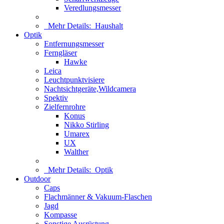
Veredlungsmesser
Mehr Details:
Haushalt
Optik
Entfernungsmesser
Ferngläser
Hawke
Leica
Leuchtpunktvisiere
Nachtsichtgeräte,Wildcamera
Spektiv
Zielfernrohre
Konus
Nikko Stirling
Umarex
UX
Walther
Mehr Details:
Optik
Outdoor
Caps
Flachmänner & Vakuum-Flaschen
Jagd
Kompasse
Sonstige Ausrüstung