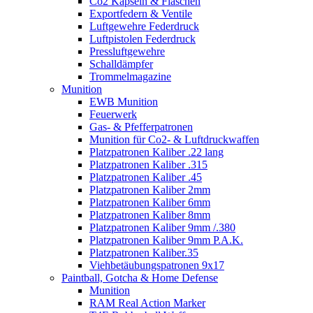
Co2 Kapseln & Flaschen
Exportfedern & Ventile
Luftgewehre Federdruck
Luftpistolen Federdruck
Pressluftgewehre
Schalldämpfer
Trommelmagazine
Munition
EWB Munition
Feuerwerk
Gas- & Pfefferpatronen
Munition für Co2- & Luftdruckwaffen
Platzpatronen Kaliber .22 lang
Platzpatronen Kaliber .315
Platzpatronen Kaliber .45
Platzpatronen Kaliber 2mm
Platzpatronen Kaliber 6mm
Platzpatronen Kaliber 8mm
Platzpatronen Kaliber 9mm /.380
Platzpatronen Kaliber 9mm P.A.K.
Platzpatronen Kaliber.35
Viehbetäubungspatronen 9x17
Paintball, Gotcha & Home Defense
Munition
RAM Real Action Marker