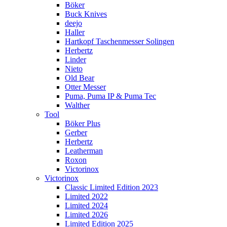
Böker
Buck Knives
deejo
Haller
Hartkopf Taschenmesser Solingen
Herbertz
Linder
Nieto
Old Bear
Otter Messer
Puma, Puma IP & Puma Tec
Walther
Tool
Böker Plus
Gerber
Herbertz
Leatherman
Roxon
Victorinox
Victorinox
Classic Limited Edition 2023
Limited 2022
Limited 2024
Limited 2026
Limited Edition 2025