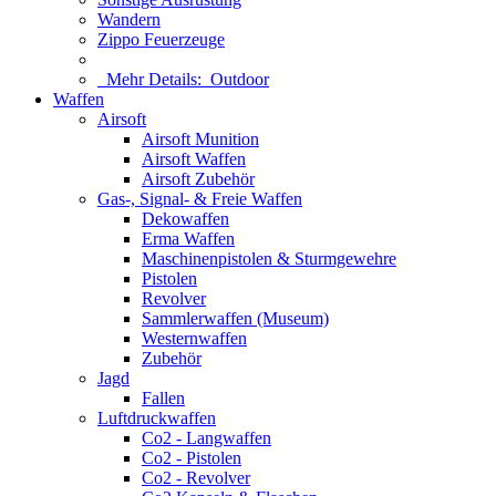
Wandern
Zippo Feuerzeuge
Mehr Details:
Outdoor
Waffen
Airsoft
Airsoft Munition
Airsoft Waffen
Airsoft Zubehör
Gas-, Signal- & Freie Waffen
Dekowaffen
Erma Waffen
Maschinenpistolen & Sturmgewehre
Pistolen
Revolver
Sammlerwaffen (Museum)
Westernwaffen
Zubehör
Jagd
Fallen
Luftdruckwaffen
Co2 - Langwaffen
Co2 - Pistolen
Co2 - Revolver