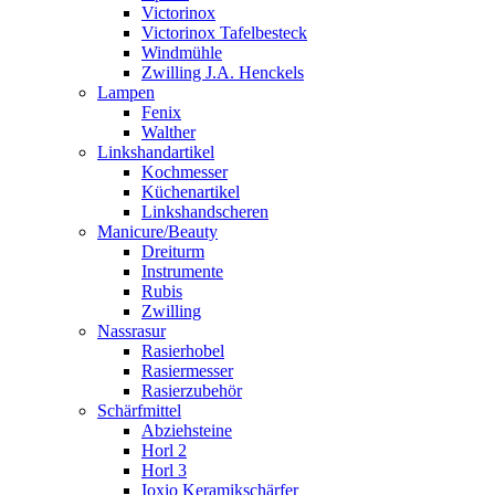
Victorinox
Victorinox Tafelbesteck
Windmühle
Zwilling J.A. Henckels
Lampen
Fenix
Walther
Linkshandartikel
Kochmesser
Küchenartikel
Linkshandscheren
Manicure/Beauty
Dreiturm
Instrumente
Rubis
Zwilling
Nassrasur
Rasierhobel
Rasiermesser
Rasierzubehör
Schärfmittel
Abziehsteine
Horl 2
Horl 3
Ioxio Keramikschärfer