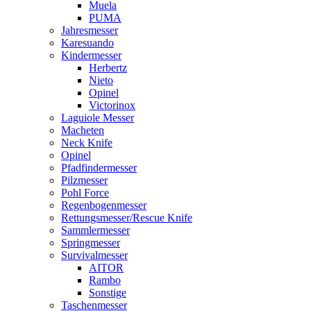
Muela
PUMA
Jahresmesser
Karesuando
Kindermesser
Herbertz
Nieto
Opinel
Victorinox
Laguiole Messer
Macheten
Neck Knife
Opinel
Pfadfindermesser
Pilzmesser
Pohl Force
Regenbogenmesser
Rettungsmesser/Rescue Knife
Sammlermesser
Springmesser
Survivalmesser
AITOR
Rambo
Sonstige
Taschenmesser