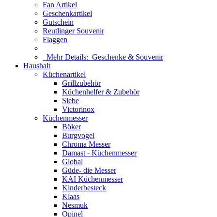
Fan Artikel
Geschenkartikel
Gutschein
Reutlinger Souvenir
Flaggen
Mehr Details:
Geschenke & Souvenir
Haushalt
Küchenartikel
Grillzubehör
Küchenhelfer & Zubehör
Siebe
Victorinox
Küchenmesser
Böker
Burgvogel
Chroma Messer
Damast - Küchenmesser
Global
Güde- die Messer
KAI Küchenmesser
Kinderbesteck
Klaas
Nesmuk
Opinel