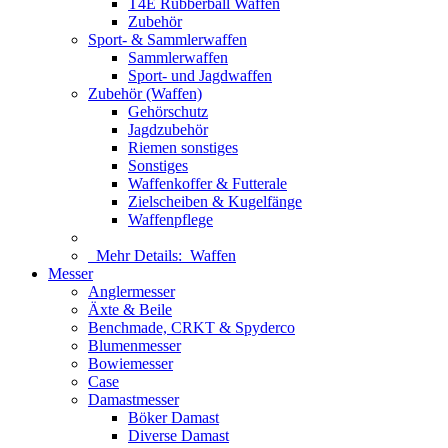
T4E Rubberball Waffen
Zubehör
Sport- & Sammlerwaffen
Sammlerwaffen
Sport- und Jagdwaffen
Zubehör (Waffen)
Gehörschutz
Jagdzubehör
Riemen sonstiges
Sonstiges
Waffenkoffer & Futterale
Zielscheiben & Kugelfänge
Waffenpflege
Mehr Details:
Waffen
Messer
Anglermesser
Äxte & Beile
Benchmade, CRKT & Spyderco
Blumenmesser
Bowiemesser
Case
Damastmesser
Böker Damast
Diverse Damast