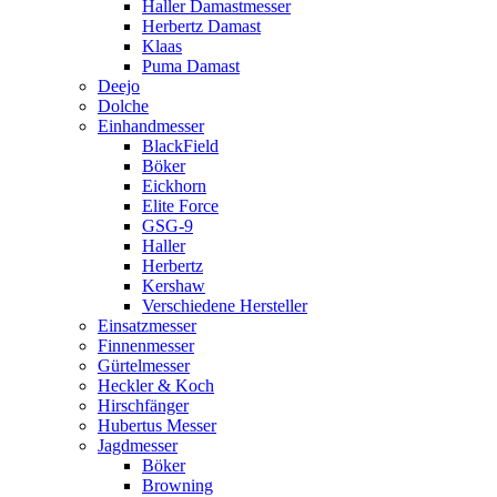
Haller Damastmesser
Herbertz Damast
Klaas
Puma Damast
Deejo
Dolche
Einhandmesser
BlackField
Böker
Eickhorn
Elite Force
GSG-9
Haller
Herbertz
Kershaw
Verschiedene Hersteller
Einsatzmesser
Finnenmesser
Gürtelmesser
Heckler & Koch
Hirschfänger
Hubertus Messer
Jagdmesser
Böker
Browning