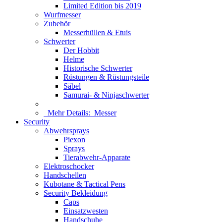
Limited Edition bis 2019
Wurfmesser
Zubehör
Messerhüllen & Etuis
Schwerter
Der Hobbit
Helme
Historische Schwerter
Rüstungen & Rüstungsteile
Säbel
Samurai- & Ninjaschwerter
Mehr Details:
Messer
Security
Abwehrsprays
Piexon
Sprays
Tierabwehr-Apparate
Elektroschocker
Handschellen
Kubotane & Tactical Pens
Security Bekleidung
Caps
Einsatzwesten
Handschuhe