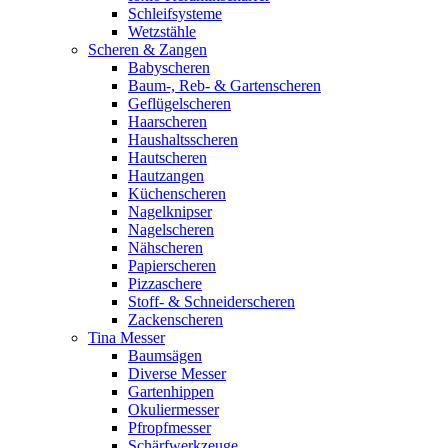
Schleifsysteme
Wetzstähle
Scheren & Zangen
Babyscheren
Baum-, Reb- & Gartenscheren
Geflügelscheren
Haarscheren
Haushaltsscheren
Hautscheren
Hautzangen
Küchenscheren
Nagelknipser
Nagelscheren
Nähscheren
Papierscheren
Pizzaschere
Stoff- & Schneiderscheren
Zackenscheren
Tina Messer
Baumsägen
Diverse Messer
Gartenhippen
Okuliermesser
Pfropfmesser
Schärfwerkzeuge