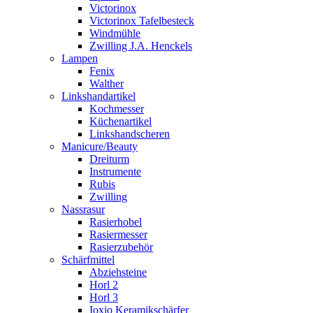
Victorinox
Victorinox Tafelbesteck
Windmühle
Zwilling J.A. Henckels
Lampen
Fenix
Walther
Linkshandartikel
Kochmesser
Küchenartikel
Linkshandscheren
Manicure/Beauty
Dreiturm
Instrumente
Rubis
Zwilling
Nassrasur
Rasierhobel
Rasiermesser
Rasierzubehör
Schärfmittel
Abziehsteine
Horl 2
Horl 3
Ioxio Keramikschärfer