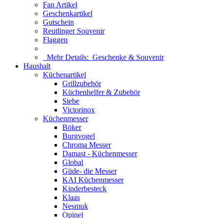
Fan Artikel
Geschenkartikel
Gutschein
Reutlinger Souvenir
Flaggen
Mehr Details:
Geschenke & Souvenir
Haushalt
Küchenartikel
Grillzubehör
Küchenhelfer & Zubehör
Siebe
Victorinox
Küchenmesser
Böker
Burgvogel
Chroma Messer
Damast - Küchenmesser
Global
Güde- die Messer
KAI Küchenmesser
Kinderbesteck
Klaas
Nesmuk
Opinel