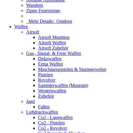
Wandern
Zippo Feuerzeuge
Mehr Details:
Outdoor
Waffen
Airsoft
Airsoft Munition
Airsoft Waffen
Airsoft Zubehör
Gas-, Signal- & Freie Waffen
Dekowaffen
Erma Waffen
Maschinenpistolen & Sturmgewehre
Pistolen
Revolver
Sammlerwaffen (Museum)
Westernwaffen
Zubehör
Jagd
Fallen
Luftdruckwaffen
Co2 - Langwaffen
Co2 - Pistolen
Co2 - Revolver