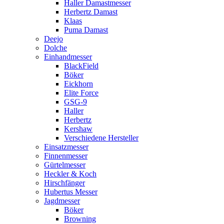
Haller Damastmesser
Herbertz Damast
Klaas
Puma Damast
Deejo
Dolche
Einhandmesser
BlackField
Böker
Eickhorn
Elite Force
GSG-9
Haller
Herbertz
Kershaw
Verschiedene Hersteller
Einsatzmesser
Finnenmesser
Gürtelmesser
Heckler & Koch
Hirschfänger
Hubertus Messer
Jagdmesser
Böker
Browning