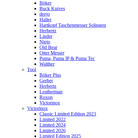
Böker
Buck Knives
deejo
Haller
Hartkopf Taschenmesser Solingen
Herbertz
Linder
Nieto
Old Bear
Otter Messer
Puma, Puma IP & Puma Tec
Walther
Tool
Böker Plus
Gerber
Herbertz
Leatherman
Roxon
Victorinox
Victorinox
Classic Limited Edition 2023
Limited 2022
Limited 2024
Limited 2026
Limited Edition 2025