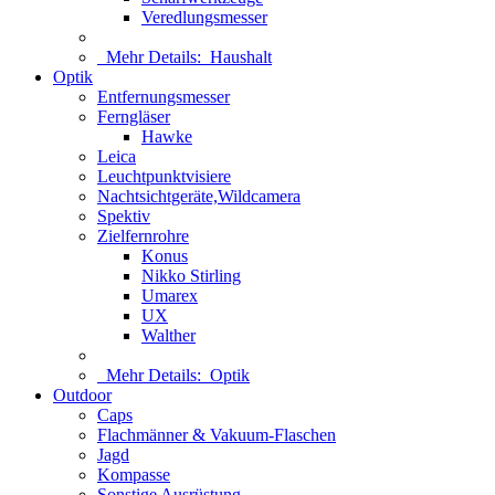
Veredlungsmesser
Mehr Details:
Haushalt
Optik
Entfernungsmesser
Ferngläser
Hawke
Leica
Leuchtpunktvisiere
Nachtsichtgeräte,Wildcamera
Spektiv
Zielfernrohre
Konus
Nikko Stirling
Umarex
UX
Walther
Mehr Details:
Optik
Outdoor
Caps
Flachmänner & Vakuum-Flaschen
Jagd
Kompasse
Sonstige Ausrüstung