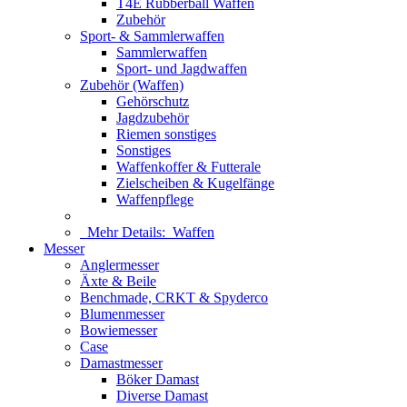
T4E Rubberball Waffen
Zubehör
Sport- & Sammlerwaffen
Sammlerwaffen
Sport- und Jagdwaffen
Zubehör (Waffen)
Gehörschutz
Jagdzubehör
Riemen sonstiges
Sonstiges
Waffenkoffer & Futterale
Zielscheiben & Kugelfänge
Waffenpflege
Mehr Details:
Waffen
Messer
Anglermesser
Äxte & Beile
Benchmade, CRKT & Spyderco
Blumenmesser
Bowiemesser
Case
Damastmesser
Böker Damast
Diverse Damast