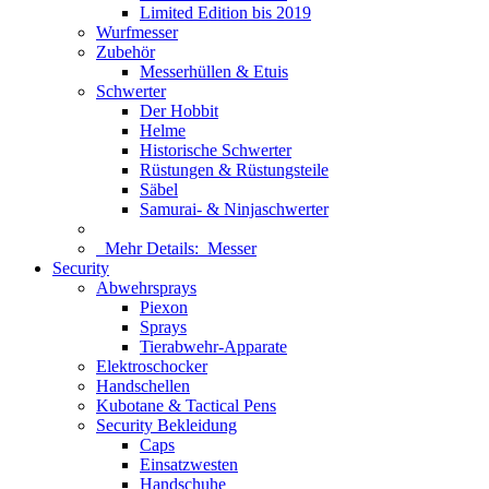
Limited Edition bis 2019
Wurfmesser
Zubehör
Messerhüllen & Etuis
Schwerter
Der Hobbit
Helme
Historische Schwerter
Rüstungen & Rüstungsteile
Säbel
Samurai- & Ninjaschwerter
Mehr Details:
Messer
Security
Abwehrsprays
Piexon
Sprays
Tierabwehr-Apparate
Elektroschocker
Handschellen
Kubotane & Tactical Pens
Security Bekleidung
Caps
Einsatzwesten
Handschuhe