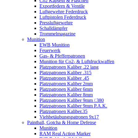
Co2 Kapseln & Flaschen
Exportfedern & Ventile
Luftgewehre Federdruck
Luftpistolen Federdruck
Pressluftgewehre
Schalldämpfer
Trommelmagazine
Munition
EWB Munition
Feuerwerk
Gas- & Pfefferpatronen
Munition für Co2- & Luftdruckwaffen
Platzpatronen Kaliber .22 lang
Platzpatronen Kaliber .315
Platzpatronen Kaliber .45
Platzpatronen Kaliber 2mm
Platzpatronen Kaliber 6mm
Platzpatronen Kaliber 8mm
Platzpatronen Kaliber 9mm /.380
Platzpatronen Kaliber 9mm P.A.K.
Platzpatronen Kaliber.35
Viehbetäubungspatronen 9x17
Paintball, Gotcha & Home Defense
Munition
RAM Real Action Marker