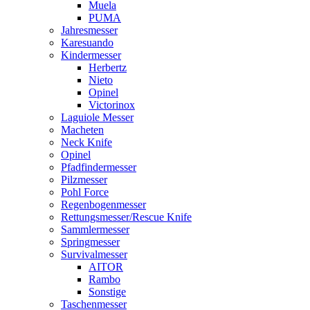
Muela
PUMA
Jahresmesser
Karesuando
Kindermesser
Herbertz
Nieto
Opinel
Victorinox
Laguiole Messer
Macheten
Neck Knife
Opinel
Pfadfindermesser
Pilzmesser
Pohl Force
Regenbogenmesser
Rettungsmesser/Rescue Knife
Sammlermesser
Springmesser
Survivalmesser
AITOR
Rambo
Sonstige
Taschenmesser