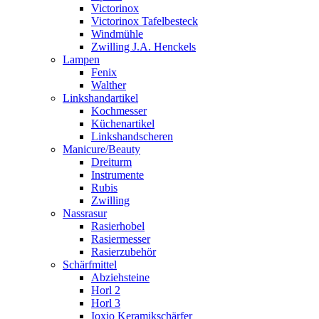
Victorinox
Victorinox Tafelbesteck
Windmühle
Zwilling J.A. Henckels
Lampen
Fenix
Walther
Linkshandartikel
Kochmesser
Küchenartikel
Linkshandscheren
Manicure/Beauty
Dreiturm
Instrumente
Rubis
Zwilling
Nassrasur
Rasierhobel
Rasiermesser
Rasierzubehör
Schärfmittel
Abziehsteine
Horl 2
Horl 3
Ioxio Keramikschärfer