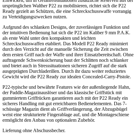
Entwickelt, um in Gefahrensituationen zusätzliche Reserven aus der
ursprünglichen Walther P22 zu mobilisieren, richtet sich die P22
Ready gezielt an Schützen, die eine Schreckschusswaffe vorrangig
zu Verteidigungszwecken nutzen.
Aufgrund des schlanken Designs, der zuverlässigen Funktion und
der intuitiven Bedienung hat sich die P22 im Kaliber 9 mm P.A.K.
als erste Wahl unter den kompakten und leichten
Schreckschusswaffen etabliert. Das Modell P22 Ready minimiert
durch den Verzicht auf die manuelle Sicherung die Zeit zwischen
dem ersten Griff nach der Waffe und ihrer Einsatzbereitschaft. Ohne
auftragende Schwenksicherung baut der Schlitten noch schlanker
und bietet auch in Stresssituationen sicheren Zugriff auf die stark
ausgeprägten Durchladerillen. Durch ihr dazu weiter reduziertes
Gewicht wird die P22 Ready zur idealen Concealed-Carry-Pistole.
P22-typische und bewährte Features wie der außenliegende Hahn,
der Paddle-Magazinauslöser und das klassische Griffstück mit
gummiertem Griffrücken garantieren auch mit der P22 Ready ein
sicheres Handling mit gut erreichbaren Bedienelementen. Das 7-
schüssige Magazin dient als Griffverlängerung, der Abzugsbügel
weist eine strukturierte Fingerablage auf, und die Montageschiene
ermöglicht den Anbau von optionalem Zubehör.
Lieferung ohne Abschussbecher.