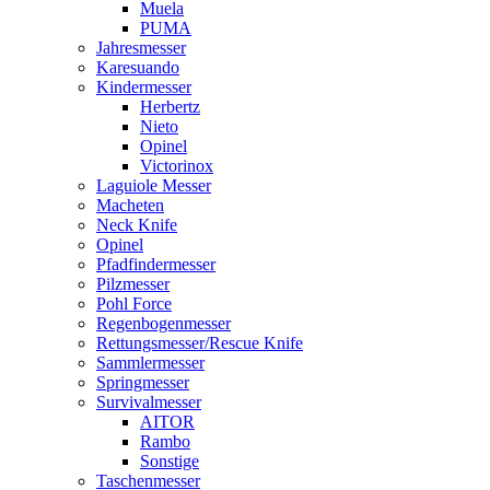
Muela
PUMA
Jahresmesser
Karesuando
Kindermesser
Herbertz
Nieto
Opinel
Victorinox
Laguiole Messer
Macheten
Neck Knife
Opinel
Pfadfindermesser
Pilzmesser
Pohl Force
Regenbogenmesser
Rettungsmesser/Rescue Knife
Sammlermesser
Springmesser
Survivalmesser
AITOR
Rambo
Sonstige
Taschenmesser