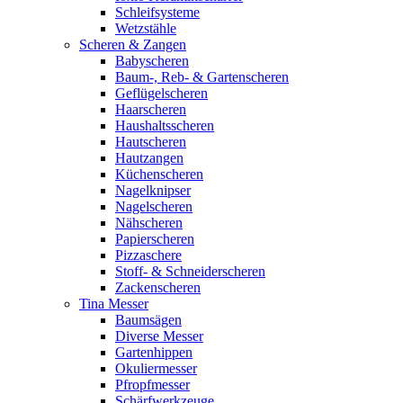
Schleifsysteme
Wetzstähle
Scheren & Zangen
Babyscheren
Baum-, Reb- & Gartenscheren
Geflügelscheren
Haarscheren
Haushaltsscheren
Hautscheren
Hautzangen
Küchenscheren
Nagelknipser
Nagelscheren
Nähscheren
Papierscheren
Pizzaschere
Stoff- & Schneiderscheren
Zackenscheren
Tina Messer
Baumsägen
Diverse Messer
Gartenhippen
Okuliermesser
Pfropfmesser
Schärfwerkzeuge