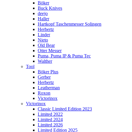
Böker
Buck Knives
deejo
Haller
Hartkopf Taschenmesser Solingen
Herbertz
Linder
Nieto
Old Bear
Otter Messer
Puma, Puma IP & Puma Tec
Walther
Tool
Böker Plus
Gerber
Herbertz
Leatherman
Roxon
Victorinox
Victorinox
Classic Limited Edition 2023
Limited 2022
Limited 2024
Limited 2026
Limited Edition 2025