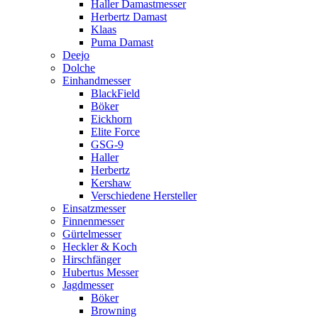
Haller Damastmesser
Herbertz Damast
Klaas
Puma Damast
Deejo
Dolche
Einhandmesser
BlackField
Böker
Eickhorn
Elite Force
GSG-9
Haller
Herbertz
Kershaw
Verschiedene Hersteller
Einsatzmesser
Finnenmesser
Gürtelmesser
Heckler & Koch
Hirschfänger
Hubertus Messer
Jagdmesser
Böker
Browning