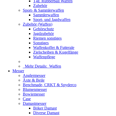
T4E Rubberball Waffen
Zubehör
Sport- & Sammlerwaffen
Sammlerwaffen
Sport- und Jagdwaffen
Zubehör (Waffen)
Gehörschutz
Jagdzubehör
Riemen sonstiges
Sonstiges
Waffenkoffer & Futterale
Zielscheiben & Kugelfänge
Waffenpflege
Mehr Details:
Waffen
Messer
Anglermesser
Äxte & Beile
Benchmade, CRKT & Spyderco
Blumenmesser
Bowiemesser
Case
Damastmesser
Böker Damast
Diverse Damast