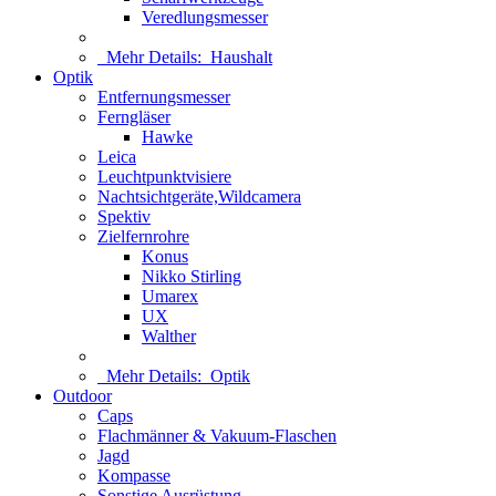
Veredlungsmesser
Mehr Details:
Haushalt
Optik
Entfernungsmesser
Ferngläser
Hawke
Leica
Leuchtpunktvisiere
Nachtsichtgeräte,Wildcamera
Spektiv
Zielfernrohre
Konus
Nikko Stirling
Umarex
UX
Walther
Mehr Details:
Optik
Outdoor
Caps
Flachmänner & Vakuum-Flaschen
Jagd
Kompasse
Sonstige Ausrüstung