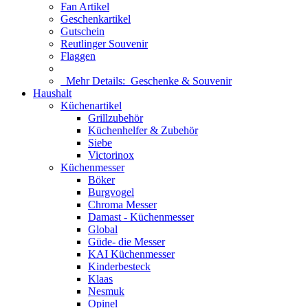
Fan Artikel
Geschenkartikel
Gutschein
Reutlinger Souvenir
Flaggen
Mehr Details:
Geschenke & Souvenir
Haushalt
Küchenartikel
Grillzubehör
Küchenhelfer & Zubehör
Siebe
Victorinox
Küchenmesser
Böker
Burgvogel
Chroma Messer
Damast - Küchenmesser
Global
Güde- die Messer
KAI Küchenmesser
Kinderbesteck
Klaas
Nesmuk
Opinel