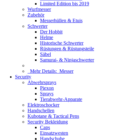
Limited Edition bis 2019
Wurfmesser
Zubehör
Messerhüllen & Etuis
Schwerter
Der Hobbit
Helme
Historische Schwerter
Rüstungen & Rüstungsteile
Säbel
Samurai- & Ninjaschwerter
Mehr Details:
Messer
Security
Abwehrsprays
Piexon
Sprays
Tierabwehr-Apparate
Elektroschocker
Handschellen
Kubotane & Tactical Pens
Security Bekleidung
Caps
Einsatzwesten
Handschuhe