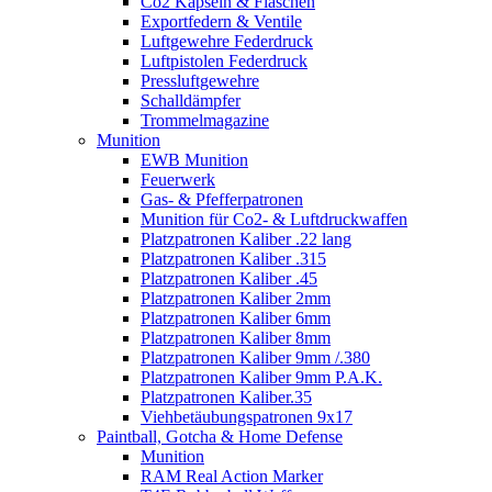
Co2 Kapseln & Flaschen
Exportfedern & Ventile
Luftgewehre Federdruck
Luftpistolen Federdruck
Pressluftgewehre
Schalldämpfer
Trommelmagazine
Munition
EWB Munition
Feuerwerk
Gas- & Pfefferpatronen
Munition für Co2- & Luftdruckwaffen
Platzpatronen Kaliber .22 lang
Platzpatronen Kaliber .315
Platzpatronen Kaliber .45
Platzpatronen Kaliber 2mm
Platzpatronen Kaliber 6mm
Platzpatronen Kaliber 8mm
Platzpatronen Kaliber 9mm /.380
Platzpatronen Kaliber 9mm P.A.K.
Platzpatronen Kaliber.35
Viehbetäubungspatronen 9x17
Paintball, Gotcha & Home Defense
Munition
RAM Real Action Marker