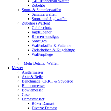
T4E Rubberball Waffen
Zubehör
Sport- & Sammlerwaffen
Sammlerwaffen
Sport- und Jagdwaffen
Zubehör (Waffen)
Gehörschutz
Jagdzubehör
Riemen sonstiges
Sonstiges
Waffenkoffer & Futterale
Zielscheiben & Kugelfänge
Waffenpflege
Mehr Details:
Waffen
Messer
Anglermesser
Äxte & Beile
Benchmade, CRKT & Spyderco
Blumenmesser
Bowiemesser
Case
Damastmesser
Böker Damast
Diverse Damast