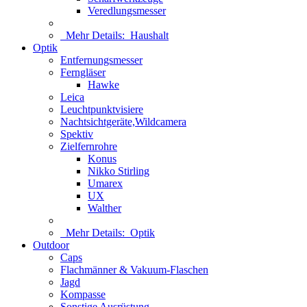
Veredlungsmesser
Mehr Details:
Haushalt
Optik
Entfernungsmesser
Ferngläser
Hawke
Leica
Leuchtpunktvisiere
Nachtsichtgeräte,Wildcamera
Spektiv
Zielfernrohre
Konus
Nikko Stirling
Umarex
UX
Walther
Mehr Details:
Optik
Outdoor
Caps
Flachmänner & Vakuum-Flaschen
Jagd
Kompasse
Sonstige Ausrüstung