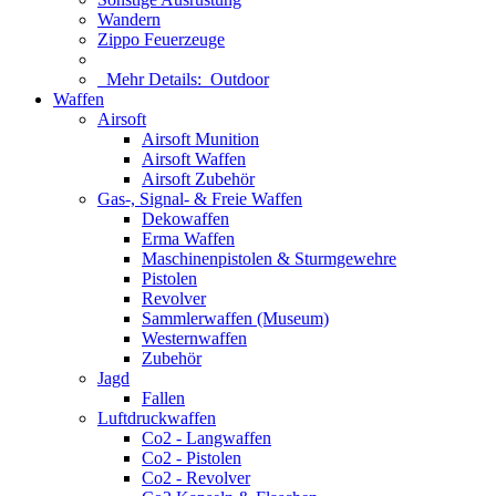
Wandern
Zippo Feuerzeuge
Mehr Details:
Outdoor
Waffen
Airsoft
Airsoft Munition
Airsoft Waffen
Airsoft Zubehör
Gas-, Signal- & Freie Waffen
Dekowaffen
Erma Waffen
Maschinenpistolen & Sturmgewehre
Pistolen
Revolver
Sammlerwaffen (Museum)
Westernwaffen
Zubehör
Jagd
Fallen
Luftdruckwaffen
Co2 - Langwaffen
Co2 - Pistolen
Co2 - Revolver