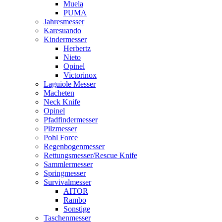
Muela
PUMA
Jahresmesser
Karesuando
Kindermesser
Herbertz
Nieto
Opinel
Victorinox
Laguiole Messer
Macheten
Neck Knife
Opinel
Pfadfindermesser
Pilzmesser
Pohl Force
Regenbogenmesser
Rettungsmesser/Rescue Knife
Sammlermesser
Springmesser
Survivalmesser
AITOR
Rambo
Sonstige
Taschenmesser