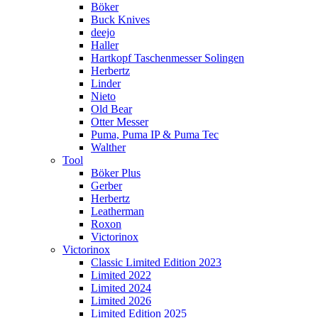
Böker
Buck Knives
deejo
Haller
Hartkopf Taschenmesser Solingen
Herbertz
Linder
Nieto
Old Bear
Otter Messer
Puma, Puma IP & Puma Tec
Walther
Tool
Böker Plus
Gerber
Herbertz
Leatherman
Roxon
Victorinox
Victorinox
Classic Limited Edition 2023
Limited 2022
Limited 2024
Limited 2026
Limited Edition 2025