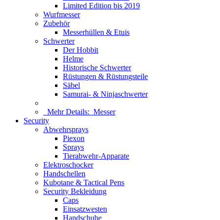
Limited Edition bis 2019
Wurfmesser
Zubehör
Messerhüllen & Etuis
Schwerter
Der Hobbit
Helme
Historische Schwerter
Rüstungen & Rüstungsteile
Säbel
Samurai- & Ninjaschwerter
Mehr Details:
Messer
Security
Abwehrsprays
Piexon
Sprays
Tierabwehr-Apparate
Elektroschocker
Handschellen
Kubotane & Tactical Pens
Security Bekleidung
Caps
Einsatzwesten
Handschuhe