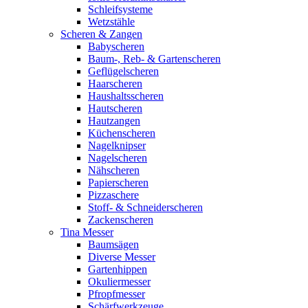
Schleifsysteme
Wetzstähle
Scheren & Zangen
Babyscheren
Baum-, Reb- & Gartenscheren
Geflügelscheren
Haarscheren
Haushaltsscheren
Hautscheren
Hautzangen
Küchenscheren
Nagelknipser
Nagelscheren
Nähscheren
Papierscheren
Pizzaschere
Stoff- & Schneiderscheren
Zackenscheren
Tina Messer
Baumsägen
Diverse Messer
Gartenhippen
Okuliermesser
Pfropfmesser
Schärfwerkzeuge