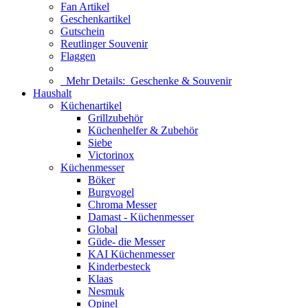
Fan Artikel
Geschenkartikel
Gutschein
Reutlinger Souvenir
Flaggen
Mehr Details:
Geschenke & Souvenir
Haushalt
Küchenartikel
Grillzubehör
Küchenhelfer & Zubehör
Siebe
Victorinox
Küchenmesser
Böker
Burgvogel
Chroma Messer
Damast - Küchenmesser
Global
Güde- die Messer
KAI Küchenmesser
Kinderbesteck
Klaas
Nesmuk
Opinel