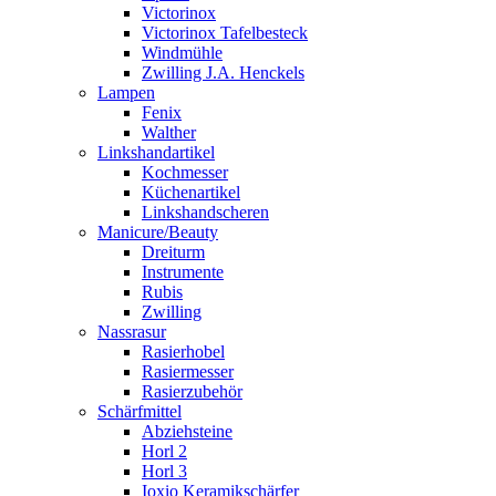
Victorinox
Victorinox Tafelbesteck
Windmühle
Zwilling J.A. Henckels
Lampen
Fenix
Walther
Linkshandartikel
Kochmesser
Küchenartikel
Linkshandscheren
Manicure/Beauty
Dreiturm
Instrumente
Rubis
Zwilling
Nassrasur
Rasierhobel
Rasiermesser
Rasierzubehör
Schärfmittel
Abziehsteine
Horl 2
Horl 3
Ioxio Keramikschärfer