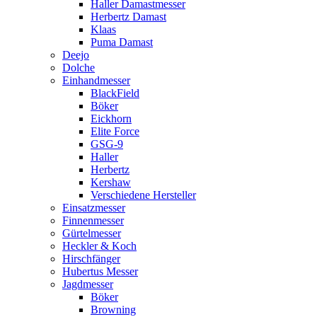
Haller Damastmesser
Herbertz Damast
Klaas
Puma Damast
Deejo
Dolche
Einhandmesser
BlackField
Böker
Eickhorn
Elite Force
GSG-9
Haller
Herbertz
Kershaw
Verschiedene Hersteller
Einsatzmesser
Finnenmesser
Gürtelmesser
Heckler & Koch
Hirschfänger
Hubertus Messer
Jagdmesser
Böker
Browning