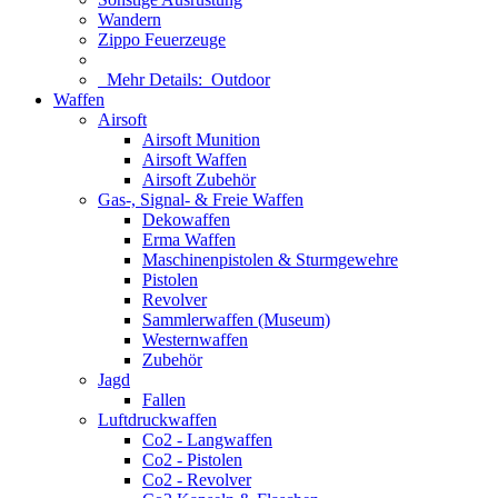
Wandern
Zippo Feuerzeuge
Mehr Details:
Outdoor
Waffen
Airsoft
Airsoft Munition
Airsoft Waffen
Airsoft Zubehör
Gas-, Signal- & Freie Waffen
Dekowaffen
Erma Waffen
Maschinenpistolen & Sturmgewehre
Pistolen
Revolver
Sammlerwaffen (Museum)
Westernwaffen
Zubehör
Jagd
Fallen
Luftdruckwaffen
Co2 - Langwaffen
Co2 - Pistolen
Co2 - Revolver