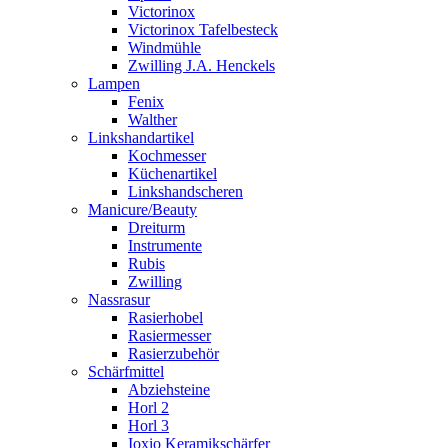
Victorinox
Victorinox Tafelbesteck
Windmühle
Zwilling J.A. Henckels
Lampen
Fenix
Walther
Linkshandartikel
Kochmesser
Küchenartikel
Linkshandscheren
Manicure/Beauty
Dreiturm
Instrumente
Rubis
Zwilling
Nassrasur
Rasierhobel
Rasiermesser
Rasierzubehör
Schärfmittel
Abziehsteine
Horl 2
Horl 3
Ioxio Keramikschärfer