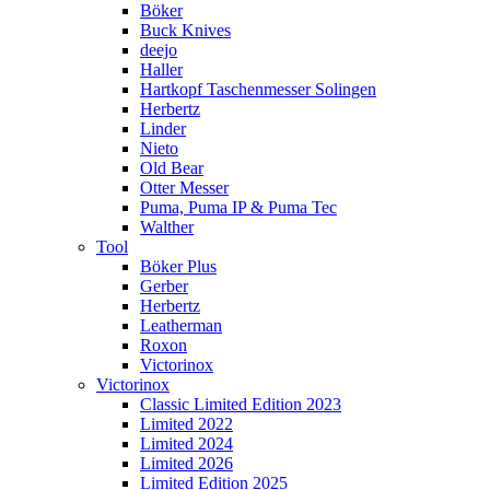
Böker
Buck Knives
deejo
Haller
Hartkopf Taschenmesser Solingen
Herbertz
Linder
Nieto
Old Bear
Otter Messer
Puma, Puma IP & Puma Tec
Walther
Tool
Böker Plus
Gerber
Herbertz
Leatherman
Roxon
Victorinox
Victorinox
Classic Limited Edition 2023
Limited 2022
Limited 2024
Limited 2026
Limited Edition 2025