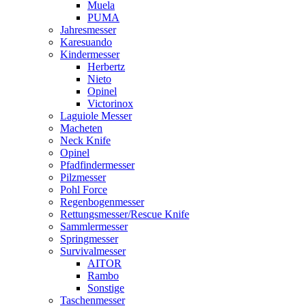
Muela
PUMA
Jahresmesser
Karesuando
Kindermesser
Herbertz
Nieto
Opinel
Victorinox
Laguiole Messer
Macheten
Neck Knife
Opinel
Pfadfindermesser
Pilzmesser
Pohl Force
Regenbogenmesser
Rettungsmesser/Rescue Knife
Sammlermesser
Springmesser
Survivalmesser
AITOR
Rambo
Sonstige
Taschenmesser