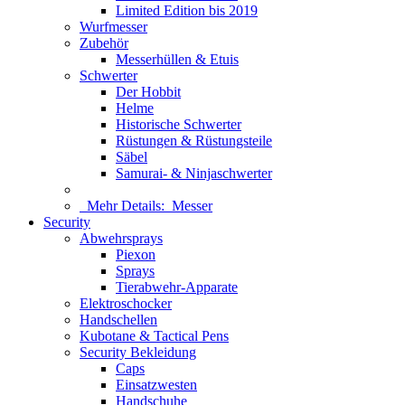
Limited Edition bis 2019
Wurfmesser
Zubehör
Messerhüllen & Etuis
Schwerter
Der Hobbit
Helme
Historische Schwerter
Rüstungen & Rüstungsteile
Säbel
Samurai- & Ninjaschwerter
Mehr Details:
Messer
Security
Abwehrsprays
Piexon
Sprays
Tierabwehr-Apparate
Elektroschocker
Handschellen
Kubotane & Tactical Pens
Security Bekleidung
Caps
Einsatzwesten
Handschuhe