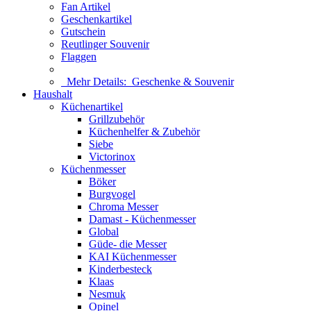
Fan Artikel
Geschenkartikel
Gutschein
Reutlinger Souvenir
Flaggen
Mehr Details:
Geschenke & Souvenir
Haushalt
Küchenartikel
Grillzubehör
Küchenhelfer & Zubehör
Siebe
Victorinox
Küchenmesser
Böker
Burgvogel
Chroma Messer
Damast - Küchenmesser
Global
Güde- die Messer
KAI Küchenmesser
Kinderbesteck
Klaas
Nesmuk
Opinel