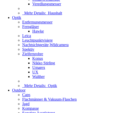
Veredlungsmesser
Mehr Details:
Haushalt
Optik
Entfernungsmesser
Ferngläser
Hawke
Leica
Leuchtpunktvisiere
Nachtsichtgeräte,Wildcamera
Spektiv
Zielfernrohre
Konus
Nikko Stirling
Umarex
UX
Walther
Mehr Details:
Optik
Outdoor
Caps
Flachmänner & Vakuum-Flaschen
Jagd
Kompasse
Sonstige Ausrüstung