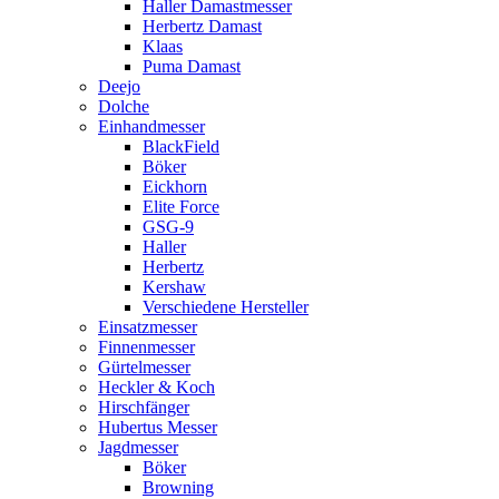
Haller Damastmesser
Herbertz Damast
Klaas
Puma Damast
Deejo
Dolche
Einhandmesser
BlackField
Böker
Eickhorn
Elite Force
GSG-9
Haller
Herbertz
Kershaw
Verschiedene Hersteller
Einsatzmesser
Finnenmesser
Gürtelmesser
Heckler & Koch
Hirschfänger
Hubertus Messer
Jagdmesser
Böker
Browning