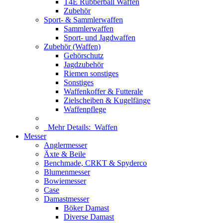
T4E Rubberball Waffen
Zubehör
Sport- & Sammlerwaffen
Sammlerwaffen
Sport- und Jagdwaffen
Zubehör (Waffen)
Gehörschutz
Jagdzubehör
Riemen sonstiges
Sonstiges
Waffenkoffer & Futterale
Zielscheiben & Kugelfänge
Waffenpflege
Mehr Details:
Waffen
Messer
Anglermesser
Äxte & Beile
Benchmade, CRKT & Spyderco
Blumenmesser
Bowiemesser
Case
Damastmesser
Böker Damast
Diverse Damast