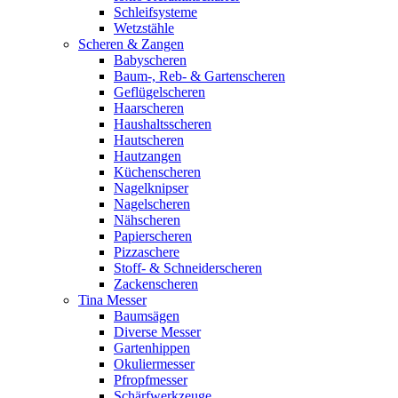
Schleifsysteme
Wetzstähle
Scheren & Zangen
Babyscheren
Baum-, Reb- & Gartenscheren
Geflügelscheren
Haarscheren
Haushaltsscheren
Hautscheren
Hautzangen
Küchenscheren
Nagelknipser
Nagelscheren
Nähscheren
Papierscheren
Pizzaschere
Stoff- & Schneiderscheren
Zackenscheren
Tina Messer
Baumsägen
Diverse Messer
Gartenhippen
Okuliermesser
Pfropfmesser
Schärfwerkzeuge