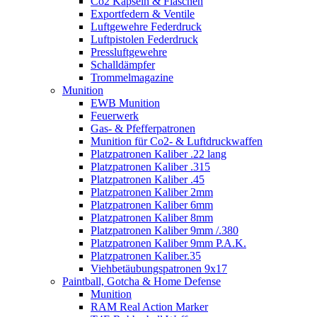
Co2 Kapseln & Flaschen
Exportfedern & Ventile
Luftgewehre Federdruck
Luftpistolen Federdruck
Pressluftgewehre
Schalldämpfer
Trommelmagazine
Munition
EWB Munition
Feuerwerk
Gas- & Pfefferpatronen
Munition für Co2- & Luftdruckwaffen
Platzpatronen Kaliber .22 lang
Platzpatronen Kaliber .315
Platzpatronen Kaliber .45
Platzpatronen Kaliber 2mm
Platzpatronen Kaliber 6mm
Platzpatronen Kaliber 8mm
Platzpatronen Kaliber 9mm /.380
Platzpatronen Kaliber 9mm P.A.K.
Platzpatronen Kaliber.35
Viehbetäubungspatronen 9x17
Paintball, Gotcha & Home Defense
Munition
RAM Real Action Marker