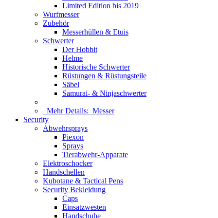
Limited Edition bis 2019
Wurfmesser
Zubehör
Messerhüllen & Etuis
Schwerter
Der Hobbit
Helme
Historische Schwerter
Rüstungen & Rüstungsteile
Säbel
Samurai- & Ninjaschwerter
Mehr Details:
Messer
Security
Abwehrsprays
Piexon
Sprays
Tierabwehr-Apparate
Elektroschocker
Handschellen
Kubotane & Tactical Pens
Security Bekleidung
Caps
Einsatzwesten
Handschuhe