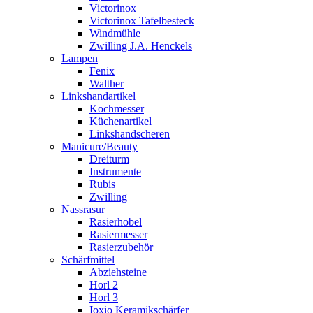
Victorinox
Victorinox Tafelbesteck
Windmühle
Zwilling J.A. Henckels
Lampen
Fenix
Walther
Linkshandartikel
Kochmesser
Küchenartikel
Linkshandscheren
Manicure/Beauty
Dreiturm
Instrumente
Rubis
Zwilling
Nassrasur
Rasierhobel
Rasiermesser
Rasierzubehör
Schärfmittel
Abziehsteine
Horl 2
Horl 3
Ioxio Keramikschärfer