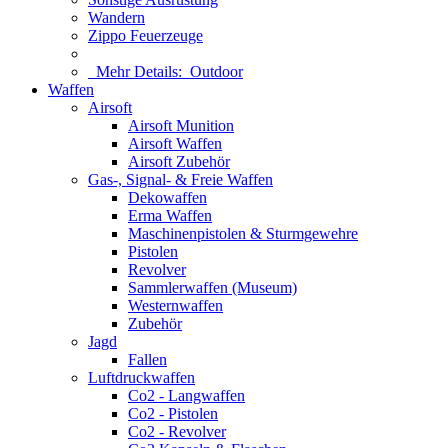
Wandern
Zippo Feuerzeuge
Mehr Details:
Outdoor
Waffen
Airsoft
Airsoft Munition
Airsoft Waffen
Airsoft Zubehör
Gas-, Signal- & Freie Waffen
Dekowaffen
Erma Waffen
Maschinenpistolen & Sturmgewehre
Pistolen
Revolver
Sammlerwaffen (Museum)
Westernwaffen
Zubehör
Jagd
Fallen
Luftdruckwaffen
Co2 - Langwaffen
Co2 - Pistolen
Co2 - Revolver