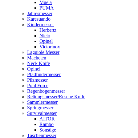
Muela
PUMA
Jahresmesser
Karesuando
Kindermesser
Herbertz
Nieto
Opinel
Victorinox
Laguiole Messer
Macheten
Neck Knife
Opinel
Pfadfindermesser
Pilzmesser
Pohl Force
Regenbogenmesser
Rettungsmesser/Rescue Knife
Sammlermesser
Springmesser
Survivalmesser
AITOR
Rambo
Sonstige
Taschenmesser