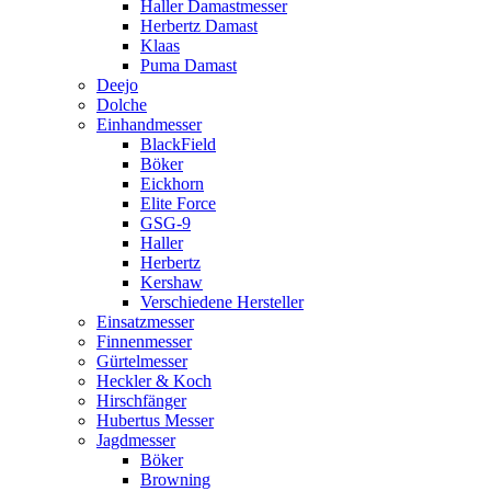
Haller Damastmesser
Herbertz Damast
Klaas
Puma Damast
Deejo
Dolche
Einhandmesser
BlackField
Böker
Eickhorn
Elite Force
GSG-9
Haller
Herbertz
Kershaw
Verschiedene Hersteller
Einsatzmesser
Finnenmesser
Gürtelmesser
Heckler & Koch
Hirschfänger
Hubertus Messer
Jagdmesser
Böker
Browning