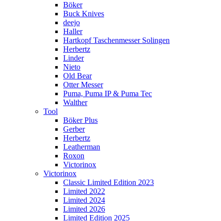
Böker
Buck Knives
deejo
Haller
Hartkopf Taschenmesser Solingen
Herbertz
Linder
Nieto
Old Bear
Otter Messer
Puma, Puma IP & Puma Tec
Walther
Tool
Böker Plus
Gerber
Herbertz
Leatherman
Roxon
Victorinox
Victorinox
Classic Limited Edition 2023
Limited 2022
Limited 2024
Limited 2026
Limited Edition 2025