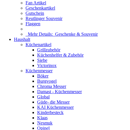
Fan Artikel
Geschenkartikel
Gutschein
Reutlinger Souvenir
Flaggen
Mehr Details:
Geschenke & Souvenir
Haushalt
Küchenartikel
Grillzubehör
Küchenhelfer & Zubehör
Siebe
Victorinox
Küchenmesser
Böker
Burgvogel
Chroma Messer
Damast - Küchenmesser
Global
Güde- die Messer
KAI Küchenmesser
Kinderbesteck
Klaas
Nesmuk
Opinel