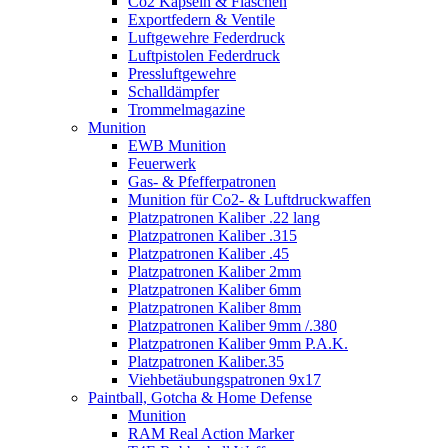
Co2 Kapseln & Flaschen
Exportfedern & Ventile
Luftgewehre Federdruck
Luftpistolen Federdruck
Pressluftgewehre
Schalldämpfer
Trommelmagazine
Munition
EWB Munition
Feuerwerk
Gas- & Pfefferpatronen
Munition für Co2- & Luftdruckwaffen
Platzpatronen Kaliber .22 lang
Platzpatronen Kaliber .315
Platzpatronen Kaliber .45
Platzpatronen Kaliber 2mm
Platzpatronen Kaliber 6mm
Platzpatronen Kaliber 8mm
Platzpatronen Kaliber 9mm /.380
Platzpatronen Kaliber 9mm P.A.K.
Platzpatronen Kaliber.35
Viehbetäubungspatronen 9x17
Paintball, Gotcha & Home Defense
Munition
RAM Real Action Marker