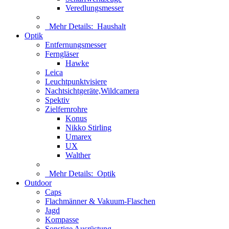
Veredlungsmesser
Mehr Details:
Haushalt
Optik
Entfernungsmesser
Ferngläser
Hawke
Leica
Leuchtpunktvisiere
Nachtsichtgeräte,Wildcamera
Spektiv
Zielfernrohre
Konus
Nikko Stirling
Umarex
UX
Walther
Mehr Details:
Optik
Outdoor
Caps
Flachmänner & Vakuum-Flaschen
Jagd
Kompasse
Sonstige Ausrüstung