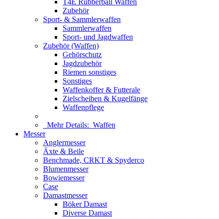
T4E Rubberball Waffen
Zubehör
Sport- & Sammlerwaffen
Sammlerwaffen
Sport- und Jagdwaffen
Zubehör (Waffen)
Gehörschutz
Jagdzubehör
Riemen sonstiges
Sonstiges
Waffenkoffer & Futterale
Zielscheiben & Kugelfänge
Waffenpflege
Mehr Details:
Waffen
Messer
Anglermesser
Äxte & Beile
Benchmade, CRKT & Spyderco
Blumenmesser
Bowiemesser
Case
Damastmesser
Böker Damast
Diverse Damast