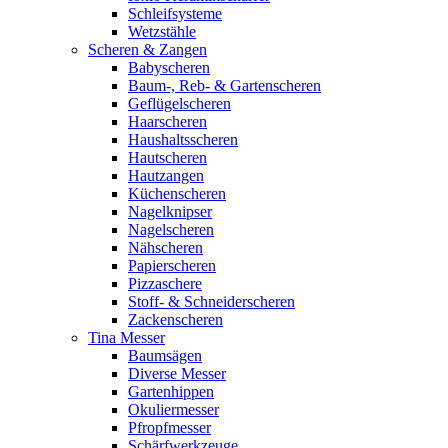
Schleifsysteme
Wetzstähle
Scheren & Zangen
Babyscheren
Baum-, Reb- & Gartenscheren
Geflügelscheren
Haarscheren
Haushaltsscheren
Hautscheren
Hautzangen
Küchenscheren
Nagelknipser
Nagelscheren
Nähscheren
Papierscheren
Pizzaschere
Stoff- & Schneiderscheren
Zackenscheren
Tina Messer
Baumsägen
Diverse Messer
Gartenhippen
Okuliermesser
Pfropfmesser
Schärfwerkzeuge