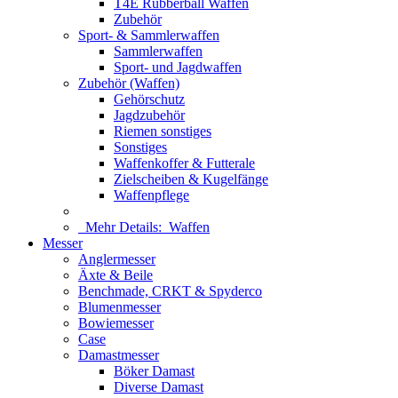
T4E Rubberball Waffen
Zubehör
Sport- & Sammlerwaffen
Sammlerwaffen
Sport- und Jagdwaffen
Zubehör (Waffen)
Gehörschutz
Jagdzubehör
Riemen sonstiges
Sonstiges
Waffenkoffer & Futterale
Zielscheiben & Kugelfänge
Waffenpflege
Mehr Details:
Waffen
Messer
Anglermesser
Äxte & Beile
Benchmade, CRKT & Spyderco
Blumenmesser
Bowiemesser
Case
Damastmesser
Böker Damast
Diverse Damast