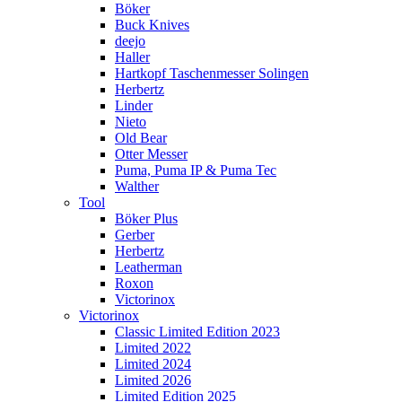
Böker
Buck Knives
deejo
Haller
Hartkopf Taschenmesser Solingen
Herbertz
Linder
Nieto
Old Bear
Otter Messer
Puma, Puma IP & Puma Tec
Walther
Tool
Böker Plus
Gerber
Herbertz
Leatherman
Roxon
Victorinox
Victorinox
Classic Limited Edition 2023
Limited 2022
Limited 2024
Limited 2026
Limited Edition 2025