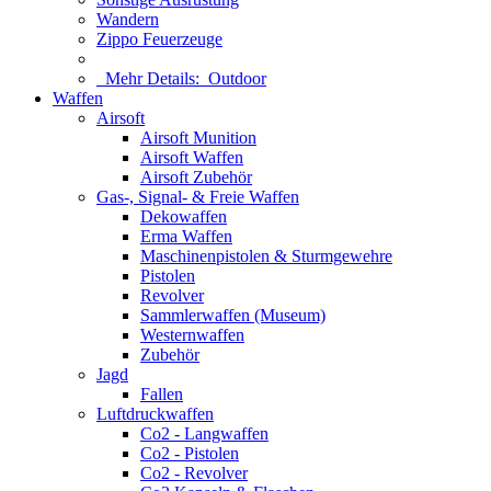
Wandern
Zippo Feuerzeuge
Mehr Details:
Outdoor
Waffen
Airsoft
Airsoft Munition
Airsoft Waffen
Airsoft Zubehör
Gas-, Signal- & Freie Waffen
Dekowaffen
Erma Waffen
Maschinenpistolen & Sturmgewehre
Pistolen
Revolver
Sammlerwaffen (Museum)
Westernwaffen
Zubehör
Jagd
Fallen
Luftdruckwaffen
Co2 - Langwaffen
Co2 - Pistolen
Co2 - Revolver