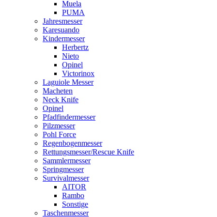
Muela
PUMA
Jahresmesser
Karesuando
Kindermesser
Herbertz
Nieto
Opinel
Victorinox
Laguiole Messer
Macheten
Neck Knife
Opinel
Pfadfindermesser
Pilzmesser
Pohl Force
Regenbogenmesser
Rettungsmesser/Rescue Knife
Sammlermesser
Springmesser
Survivalmesser
AITOR
Rambo
Sonstige
Taschenmesser