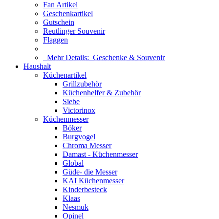
Fan Artikel
Geschenkartikel
Gutschein
Reutlinger Souvenir
Flaggen
Mehr Details:
Geschenke & Souvenir
Haushalt
Küchenartikel
Grillzubehör
Küchenhelfer & Zubehör
Siebe
Victorinox
Küchenmesser
Böker
Burgvogel
Chroma Messer
Damast - Küchenmesser
Global
Güde- die Messer
KAI Küchenmesser
Kinderbesteck
Klaas
Nesmuk
Opinel