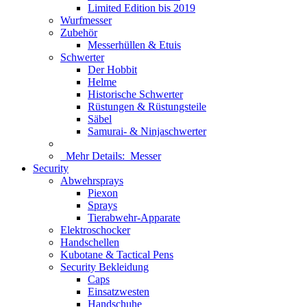
Limited Edition bis 2019
Wurfmesser
Zubehör
Messerhüllen & Etuis
Schwerter
Der Hobbit
Helme
Historische Schwerter
Rüstungen & Rüstungsteile
Säbel
Samurai- & Ninjaschwerter
Mehr Details:
Messer
Security
Abwehrsprays
Piexon
Sprays
Tierabwehr-Apparate
Elektroschocker
Handschellen
Kubotane & Tactical Pens
Security Bekleidung
Caps
Einsatzwesten
Handschuhe