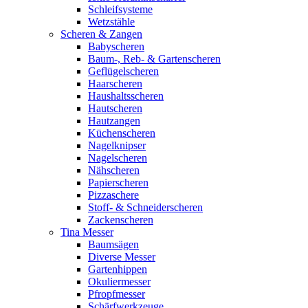
Schleifsysteme
Wetzstähle
Scheren & Zangen
Babyscheren
Baum-, Reb- & Gartenscheren
Geflügelscheren
Haarscheren
Haushaltsscheren
Hautscheren
Hautzangen
Küchenscheren
Nagelknipser
Nagelscheren
Nähscheren
Papierscheren
Pizzaschere
Stoff- & Schneiderscheren
Zackenscheren
Tina Messer
Baumsägen
Diverse Messer
Gartenhippen
Okuliermesser
Pfropfmesser
Schärfwerkzeuge