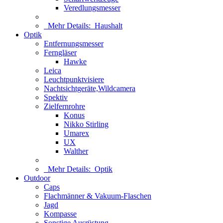
Veredlungsmesser
Mehr Details:
Haushalt
Optik
Entfernungsmesser
Ferngläser
Hawke
Leica
Leuchtpunktvisiere
Nachtsichtgeräte,Wildcamera
Spektiv
Zielfernrohre
Konus
Nikko Stirling
Umarex
UX
Walther
Mehr Details:
Optik
Outdoor
Caps
Flachmänner & Vakuum-Flaschen
Jagd
Kompasse
Sonstige Ausrüstung