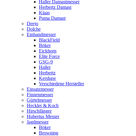
Haller Damastmesser
Herbertz Damast
Klaas
Puma Damast
Deejo
Dolche
Einhandmesser
BlackField
Böker
Eickhorn
Elite Force
GSG-9
Haller
Herbertz
Kershaw
Verschiedene Hersteller
Einsatzmesser
Finnenmesser
Gürtelmesser
Heckler & Koch
Hirschfänger
Hubertus Messer
Jagdmesser
Böker
Browning