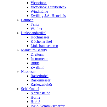
Victorinox
Victorinox Tafelbesteck
Windmühle
Zwilling J.A. Henckels
Lampen
Fenix
Walther
Linkshandartikel
Kochmesser
Küchenartikel
Linkshandscheren
Manicure/Beauty
Dreiturm
Instrumente
Rubis
Zwilling
Nassrasur
Rasierhobel
Rasiermesser
Rasierzubehör
Schärfmittel
Abziehsteine
Horl 2
Horl 3
Ioxio Keramikschärfer