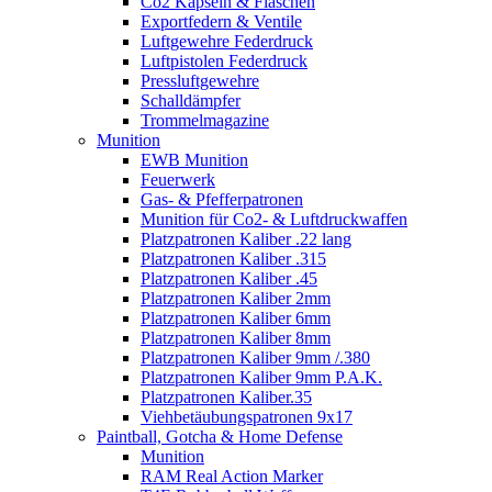
Co2 Kapseln & Flaschen
Exportfedern & Ventile
Luftgewehre Federdruck
Luftpistolen Federdruck
Pressluftgewehre
Schalldämpfer
Trommelmagazine
Munition
EWB Munition
Feuerwerk
Gas- & Pfefferpatronen
Munition für Co2- & Luftdruckwaffen
Platzpatronen Kaliber .22 lang
Platzpatronen Kaliber .315
Platzpatronen Kaliber .45
Platzpatronen Kaliber 2mm
Platzpatronen Kaliber 6mm
Platzpatronen Kaliber 8mm
Platzpatronen Kaliber 9mm /.380
Platzpatronen Kaliber 9mm P.A.K.
Platzpatronen Kaliber.35
Viehbetäubungspatronen 9x17
Paintball, Gotcha & Home Defense
Munition
RAM Real Action Marker