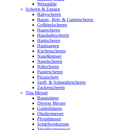
Wetzstähle
Scheren & Zangen
Babyscheren
Baum-, Reb- & Gartenscheren
Geflügelscheren
Haarscheren
Haushaltsscheren
Hautscheren
Hautzangen
Küchenscheren
Nagelknipser
Nagelscheren
Nähscheren
Papierscheren
Pizzaschere
Stoff- & Schneiderscheren
Zackenscheren
Tina Messer
Baumsägen
Diverse Messer
Gartenhippen
Okuliermesser
Pfropfmesser
Schärfwerkzeuge
Veredlungsmesser