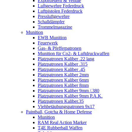
Exportfedern & Ventile
Luftgewehre Federdruck
Luftpistolen Federdruck
Pressluftgewehre
Schalldämpfer
Trommelmagazine
Munition
EWB Munition
Feuerwerk
Gas- & Pfefferpatronen
Munition für Co2- & Luftdruckwaffen
Platzpatronen Kaliber .22 lang
Platzpatronen Kaliber .315
Platzpatronen Kaliber .45
Platzpatronen Kaliber 2mm
Platzpatronen Kaliber 6mm
Platzpatronen Kaliber 8mm
Platzpatronen Kaliber 9mm /.380
Platzpatronen Kaliber 9mm P.A.K.
Platzpatronen Kaliber.35
Viehbetäubungspatronen 9x17
Paintball, Gotcha & Home Defense
Munition
RAM Real Action Marker
T4E Rubberball Waffen