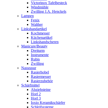
Victorinox Tafelbesteck
Windmühle
Zwilling J.A. Henckels
Lampen
Fenix
Walther
Linkshandartikel
Kochmesser
Küchenartikel
Linkshandscheren
Manicure/Beauty
Dreiturm
Instrumente
Rubis
Zwilling
Nassrasur
Rasierhobel
Rasiermesser
Rasierzubehör
Schärfmittel
Abziehsteine
Horl 2
Horl 3
Ioxio Keramikschärfer
Schleifsysteme