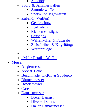
Zubehör
Sport- & Sammlerwaffen
Sammlerwaffen
Sport- und Jagdwaffen
Zubehör (Waffen)
Gehörschutz
Jagdzubehör
Riemen sonstiges
Sonstiges
Waffenkoffer & Futterale
Zielscheiben & Kugelfänge
Waffenpflege
Mehr Details:
Waffen
Messer
Anglermesser
Äxte & Beile
Benchmade, CRKT & Spyderco
Blumenmesser
Bowiemesser
Case
Damastmesser
Böker Damast
Diverse Damast
Haller Damastmesser