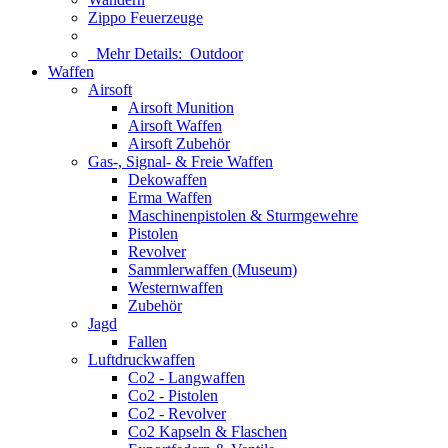
Zippo Feuerzeuge
Mehr Details:
Outdoor
Waffen
Airsoft
Airsoft Munition
Airsoft Waffen
Airsoft Zubehör
Gas-, Signal- & Freie Waffen
Dekowaffen
Erma Waffen
Maschinenpistolen & Sturmgewehre
Pistolen
Revolver
Sammlerwaffen (Museum)
Westernwaffen
Zubehör
Jagd
Fallen
Luftdruckwaffen
Co2 - Langwaffen
Co2 - Pistolen
Co2 - Revolver
Co2 Kapseln & Flaschen