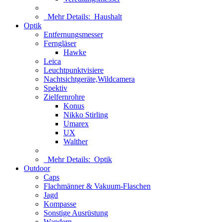
Mehr Details:
Haushalt
Optik
Entfernungsmesser
Ferngläser
Hawke
Leica
Leuchtpunktvisiere
Nachtsichtgeräte,Wildcamera
Spektiv
Zielfernrohre
Konus
Nikko Stirling
Umarex
UX
Walther
Mehr Details:
Optik
Outdoor
Caps
Flachmänner & Vakuum-Flaschen
Jagd
Kompasse
Sonstige Ausrüstung
Wandern