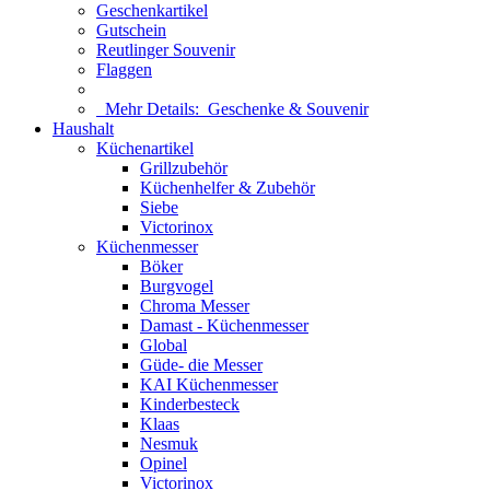
Geschenkartikel
Gutschein
Reutlinger Souvenir
Flaggen
Mehr Details:
Geschenke & Souvenir
Haushalt
Küchenartikel
Grillzubehör
Küchenhelfer & Zubehör
Siebe
Victorinox
Küchenmesser
Böker
Burgvogel
Chroma Messer
Damast - Küchenmesser
Global
Güde- die Messer
KAI Küchenmesser
Kinderbesteck
Klaas
Nesmuk
Opinel
Victorinox