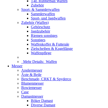
T4E Rubberball Waffen
Zubehör
Sport- & Sammlerwaffen
Sammlerwaffen
Sport- und Jagdwaffen
Zubehör (Waffen)
Gehörschutz
Jagdzubehör
Riemen sonstiges
Sonstiges
Waffenkoffer & Futterale
Zielscheiben & Kugelfänge
Waffenpflege
Mehr Details:
Waffen
Messer
Anglermesser
Äxte & Beile
Benchmade, CRKT & Spyderco
Blumenmesser
Bowiemesser
Case
Damastmesser
Böker Damast
Diverse Damast