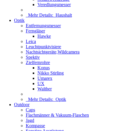
Veredlungsmesser
Mehr Details:
Haushalt
Optik
Entfernungsmesser
Ferngläser
Hawke
Leica
Leuchtpunktvisiere
Nachtsichtgeräte,Wildcamera
Spektiv
Zielfernrohre
Konus
Nikko Stirling
Umarex
UX
Walther
Mehr Details:
Optik
Outdoor
Caps
Flachmänner & Vakuum-Flaschen
Jagd
Kompasse
Sonstige Ausrüstung