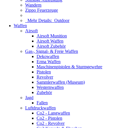
Wandern
Zippo Feuerzeuge
Mehr Details:
Outdoor
Waffen
Airsoft
Airsoft Munition
Airsoft Waffen
Airsoft Zubehör
Gas-, Signal- & Freie Waffen
Dekowaffen
Erma Waffen
Maschinenpistolen & Sturmgewehre
Pistolen
Revolver
Sammlerwaffen (Museum)
Westernwaffen
Zubehör
Jagd
Fallen
Luftdruckwaffen
Co2 - Langwaffen
Co2 - Pistolen
Co2 - Revolver