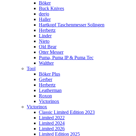
Böker
Buck Knives
deejo
Haller
Hartkopf Taschenmesser Solingen
Herbertz
Linder
Nieto
Old Bear
Otter Messer
Puma, Puma IP & Puma Tec
Walther
Tool
Böker Plus
Gerber
Herbertz
Leatherman
Roxon
Victorinox
Victorinox
Classic Limited Edition 2023
Limited 2022
Limited 2024
Limited 2026
Limited Edition 2025