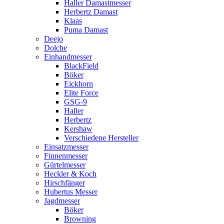
Haller Damastmesser
Herbertz Damast
Klaas
Puma Damast
Deejo
Dolche
Einhandmesser
BlackField
Böker
Eickhorn
Elite Force
GSG-9
Haller
Herbertz
Kershaw
Verschiedene Hersteller
Einsatzmesser
Finnenmesser
Gürtelmesser
Heckler & Koch
Hirschfänger
Hubertus Messer
Jagdmesser
Böker
Browning