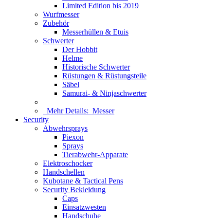
Limited Edition bis 2019
Wurfmesser
Zubehör
Messerhüllen & Etuis
Schwerter
Der Hobbit
Helme
Historische Schwerter
Rüstungen & Rüstungsteile
Säbel
Samurai- & Ninjaschwerter
Mehr Details:
Messer
Security
Abwehrsprays
Piexon
Sprays
Tierabwehr-Apparate
Elektroschocker
Handschellen
Kubotane & Tactical Pens
Security Bekleidung
Caps
Einsatzwesten
Handschuhe