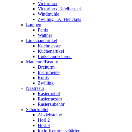
Victorinox
Victorinox Tafelbesteck
Windmühle
Zwilling J.A. Henckels
Lampen
Fenix
Walther
Linkshandartikel
Kochmesser
Küchenartikel
Linkshandscheren
Manicure/Beauty
Dreiturm
Instrumente
Rubis
Zwilling
Nassrasur
Rasierhobel
Rasiermesser
Rasierzubehör
Schärfmittel
Abziehsteine
Horl 2
Horl 3
Ioxio Keramikschärfer