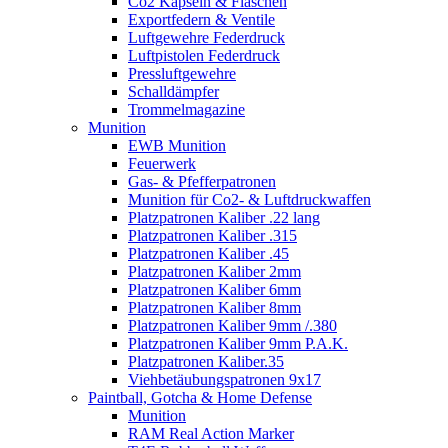
Co2 Kapseln & Flaschen
Exportfedern & Ventile
Luftgewehre Federdruck
Luftpistolen Federdruck
Pressluftgewehre
Schalldämpfer
Trommelmagazine
Munition
EWB Munition
Feuerwerk
Gas- & Pfefferpatronen
Munition für Co2- & Luftdruckwaffen
Platzpatronen Kaliber .22 lang
Platzpatronen Kaliber .315
Platzpatronen Kaliber .45
Platzpatronen Kaliber 2mm
Platzpatronen Kaliber 6mm
Platzpatronen Kaliber 8mm
Platzpatronen Kaliber 9mm /.380
Platzpatronen Kaliber 9mm P.A.K.
Platzpatronen Kaliber.35
Viehbetäubungspatronen 9x17
Paintball, Gotcha & Home Defense
Munition
RAM Real Action Marker