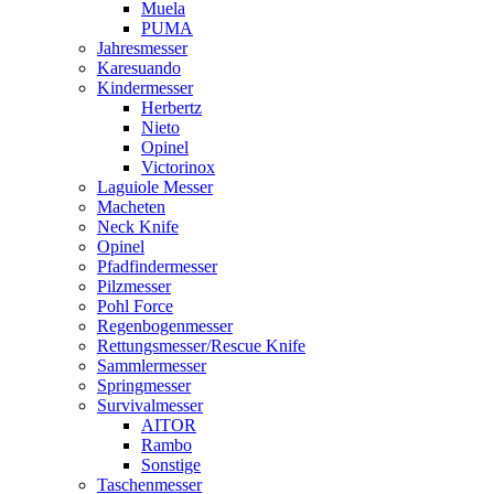
Muela
PUMA
Jahresmesser
Karesuando
Kindermesser
Herbertz
Nieto
Opinel
Victorinox
Laguiole Messer
Macheten
Neck Knife
Opinel
Pfadfindermesser
Pilzmesser
Pohl Force
Regenbogenmesser
Rettungsmesser/Rescue Knife
Sammlermesser
Springmesser
Survivalmesser
AITOR
Rambo
Sonstige
Taschenmesser