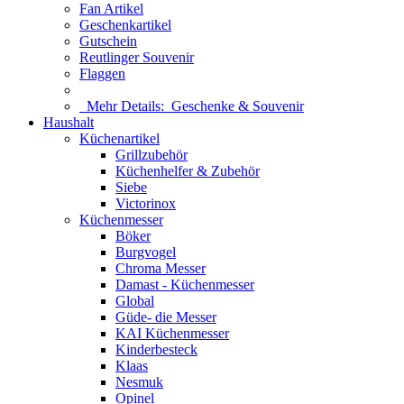
Fan Artikel
Geschenkartikel
Gutschein
Reutlinger Souvenir
Flaggen
Mehr Details:
Geschenke & Souvenir
Haushalt
Küchenartikel
Grillzubehör
Küchenhelfer & Zubehör
Siebe
Victorinox
Küchenmesser
Böker
Burgvogel
Chroma Messer
Damast - Küchenmesser
Global
Güde- die Messer
KAI Küchenmesser
Kinderbesteck
Klaas
Nesmuk
Opinel