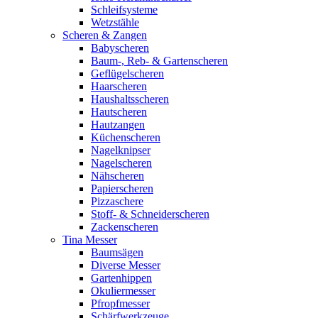
Schleifsysteme
Wetzstähle
Scheren & Zangen
Babyscheren
Baum-, Reb- & Gartenscheren
Geflügelscheren
Haarscheren
Haushaltsscheren
Hautscheren
Hautzangen
Küchenscheren
Nagelknipser
Nagelscheren
Nähscheren
Papierscheren
Pizzaschere
Stoff- & Schneiderscheren
Zackenscheren
Tina Messer
Baumsägen
Diverse Messer
Gartenhippen
Okuliermesser
Pfropfmesser
Schärfwerkzeuge