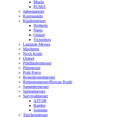
Muela
PUMA
Jahresmesser
Karesuando
Kindermesser
Herbertz
Nieto
Opinel
Victorinox
Laguiole Messer
Macheten
Neck Knife
Opinel
Pfadfindermesser
Pilzmesser
Pohl Force
Regenbogenmesser
Rettungsmesser/Rescue Knife
Sammlermesser
Springmesser
Survivalmesser
AITOR
Rambo
Sonstige
Taschenmesser