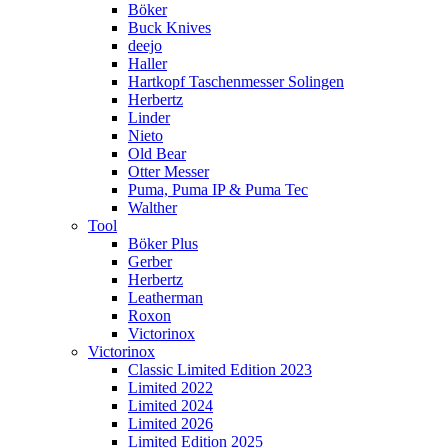
Böker
Buck Knives
deejo
Haller
Hartkopf Taschenmesser Solingen
Herbertz
Linder
Nieto
Old Bear
Otter Messer
Puma, Puma IP & Puma Tec
Walther
Tool
Böker Plus
Gerber
Herbertz
Leatherman
Roxon
Victorinox
Victorinox
Classic Limited Edition 2023
Limited 2022
Limited 2024
Limited 2026
Limited Edition 2025