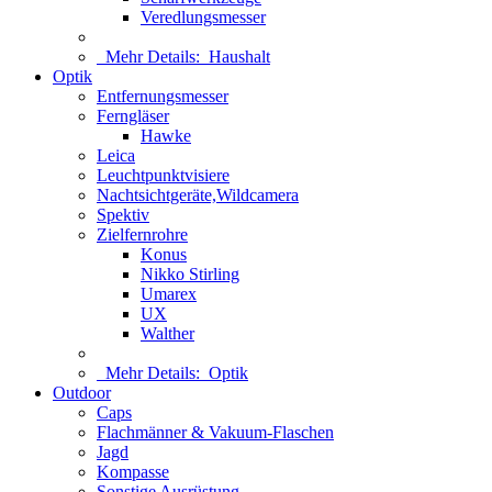
Veredlungsmesser
Mehr Details:
Haushalt
Optik
Entfernungsmesser
Ferngläser
Hawke
Leica
Leuchtpunktvisiere
Nachtsichtgeräte,Wildcamera
Spektiv
Zielfernrohre
Konus
Nikko Stirling
Umarex
UX
Walther
Mehr Details:
Optik
Outdoor
Caps
Flachmänner & Vakuum-Flaschen
Jagd
Kompasse
Sonstige Ausrüstung