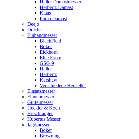
Haller Damastmesser
Herbertz Damast
Klaas
Puma Damast
Deejo
Dolche
Einhandmesser
BlackField
Böker
Eickhorn
Elite Force
GSG-9
Haller
Herbertz
Kershaw
Verschiedene Hersteller
Einsatzmesser
Finnenmesser
Gürtelmesser
Heckler & Koch
Hirschfänger
Hubertus Messer
Jagdmesser
Böker
Browning