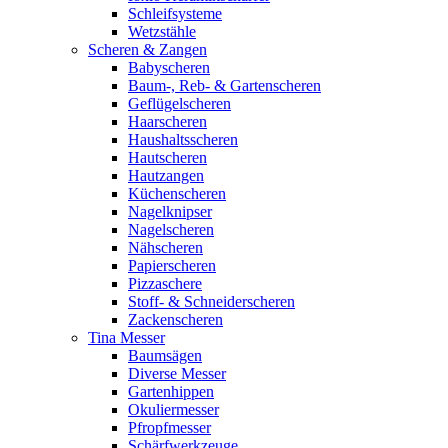
Schleifsysteme
Wetzstähle
Scheren & Zangen
Babyscheren
Baum-, Reb- & Gartenscheren
Geflügelscheren
Haarscheren
Haushaltsscheren
Hautscheren
Hautzangen
Küchenscheren
Nagelknipser
Nagelscheren
Nähscheren
Papierscheren
Pizzaschere
Stoff- & Schneiderscheren
Zackenscheren
Tina Messer
Baumsägen
Diverse Messer
Gartenhippen
Okuliermesser
Pfropfmesser
Schärfwerkzeuge