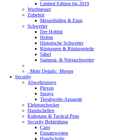
Limited Edition bis 2019
Wurfmesser
Zubehör
Messerhüllen & Etuis
Schwerter
Der Hobbit
Helme
Historische Schwerter
Rüstungen & Rüstungsteile
Säbel
Samurai- & Ninjaschwerter
Mehr Details:
Messer
Security
Abwehrsprays
Piexon
Sprays
Tierabwehr-Apparate
Elektroschocker
Handschellen
Kubotane & Tactical Pens
Security Bekleidung
Caps
Einsatzwesten
Handschuhe