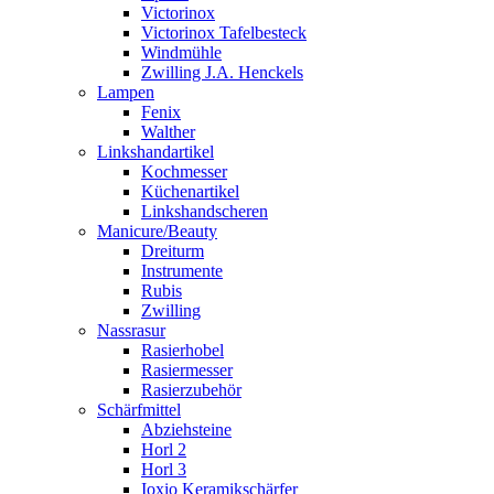
Victorinox
Victorinox Tafelbesteck
Windmühle
Zwilling J.A. Henckels
Lampen
Fenix
Walther
Linkshandartikel
Kochmesser
Küchenartikel
Linkshandscheren
Manicure/Beauty
Dreiturm
Instrumente
Rubis
Zwilling
Nassrasur
Rasierhobel
Rasiermesser
Rasierzubehör
Schärfmittel
Abziehsteine
Horl 2
Horl 3
Ioxio Keramikschärfer