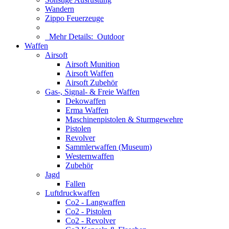
Wandern
Zippo Feuerzeuge
Mehr Details:
Outdoor
Waffen
Airsoft
Airsoft Munition
Airsoft Waffen
Airsoft Zubehör
Gas-, Signal- & Freie Waffen
Dekowaffen
Erma Waffen
Maschinenpistolen & Sturmgewehre
Pistolen
Revolver
Sammlerwaffen (Museum)
Westernwaffen
Zubehör
Jagd
Fallen
Luftdruckwaffen
Co2 - Langwaffen
Co2 - Pistolen
Co2 - Revolver