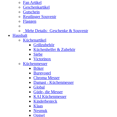
Fan Artikel
Geschenkartikel
Gutschein
Reutlinger Souvenir
Flaggen
Mehr Details:
Geschenke & Souvenir
Haushalt
Küchenartikel
Grillzubehör
Küchenhelfer & Zubehör
Siebe
Victorinox
Küchenmesser
Böker
Burgvogel
Chroma Messer
Damast - Küchenmesser
Global
Güde- die Messer
KAI Küchenmesser
Kinderbesteck
Klaas
Nesmuk
Opinel