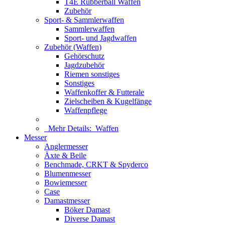
T4E Rubberball Waffen
Zubehör
Sport- & Sammlerwaffen
Sammlerwaffen
Sport- und Jagdwaffen
Zubehör (Waffen)
Gehörschutz
Jagdzubehör
Riemen sonstiges
Sonstiges
Waffenkoffer & Futterale
Zielscheiben & Kugelfänge
Waffenpflege
Mehr Details:
Waffen
Messer
Anglermesser
Äxte & Beile
Benchmade, CRKT & Spyderco
Blumenmesser
Bowiemesser
Case
Damastmesser
Böker Damast
Diverse Damast