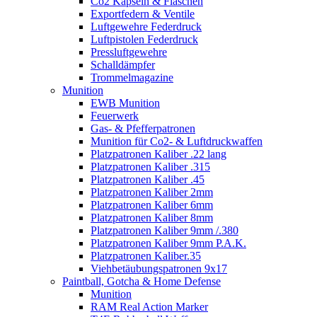
Co2 Kapseln & Flaschen
Exportfedern & Ventile
Luftgewehre Federdruck
Luftpistolen Federdruck
Pressluftgewehre
Schalldämpfer
Trommelmagazine
Munition
EWB Munition
Feuerwerk
Gas- & Pfefferpatronen
Munition für Co2- & Luftdruckwaffen
Platzpatronen Kaliber .22 lang
Platzpatronen Kaliber .315
Platzpatronen Kaliber .45
Platzpatronen Kaliber 2mm
Platzpatronen Kaliber 6mm
Platzpatronen Kaliber 8mm
Platzpatronen Kaliber 9mm /.380
Platzpatronen Kaliber 9mm P.A.K.
Platzpatronen Kaliber.35
Viehbetäubungspatronen 9x17
Paintball, Gotcha & Home Defense
Munition
RAM Real Action Marker