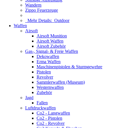
Wandern
Zippo Feuerzeuge
Mehr Details:
Outdoor
Waffen
Airsoft
Airsoft Munition
Airsoft Waffen
Airsoft Zubehör
Gas-, Signal- & Freie Waffen
Dekowaffen
Erma Waffen
Maschinenpistolen & Sturmgewehre
Pistolen
Revolver
Sammlerwaffen (Museum)
Westernwaffen
Zubehör
Jagd
Fallen
Luftdruckwaffen
Co2 - Langwaffen
Co2 - Pistolen
Co2 - Revolver