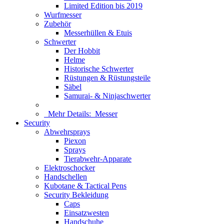
Limited Edition bis 2019
Wurfmesser
Zubehör
Messerhüllen & Etuis
Schwerter
Der Hobbit
Helme
Historische Schwerter
Rüstungen & Rüstungsteile
Säbel
Samurai- & Ninjaschwerter
Mehr Details:
Messer
Security
Abwehrsprays
Piexon
Sprays
Tierabwehr-Apparate
Elektroschocker
Handschellen
Kubotane & Tactical Pens
Security Bekleidung
Caps
Einsatzwesten
Handschuhe