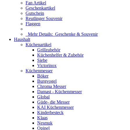
Fan Artikel
Geschenkartikel
Gutschein
Reutlinger Souvenir
Flaggen
Mehr Details:
Geschenke & Souvenir
Haushalt
Küchenartikel
Grillzubehör
Küchenhelfer & Zubehör
Siebe
Victorinox
Küchenmesser
Böker
Burgvogel
Chroma Messer
Damast - Küchenmesser
Global
Güde- die Messer
KAI Küchenmesser
Kinderbesteck
Klaas
Nesmuk
Opinel