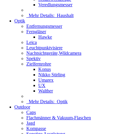
Veredlungsmesser
Mehr Details:
Haushalt
Optik
Entfernungsmesser
Ferngläser
Hawke
Leica
Leuchtpunktvisiere
Nachtsichtgeräte,Wildcamera
Spektiv
Zielfernrohre
Konus
Nikko Stirling
Umarex
UX
Walther
Mehr Details:
Optik
Outdoor
Caps
Flachmänner & Vakuum-Flaschen
Jagd
Kompasse
Sonstige Ausrüstung