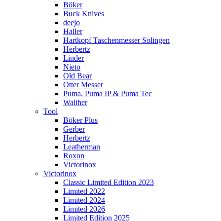
Böker
Buck Knives
deejo
Haller
Hartkopf Taschenmesser Solingen
Herbertz
Linder
Nieto
Old Bear
Otter Messer
Puma, Puma IP & Puma Tec
Walther
Tool
Böker Plus
Gerber
Herbertz
Leatherman
Roxon
Victorinox
Victorinox
Classic Limited Edition 2023
Limited 2022
Limited 2024
Limited 2026
Limited Edition 2025