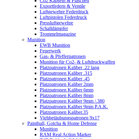
Co2 Kapseln & Flaschen
Exportfedern & Ventile
Luftgewehre Federdruck
Luftpistolen Federdruck
Pressluftgewehre
Schalldämpfer
Trommelmagazine
Munition
EWB Munition
Feuerwerk
Gas- & Pfefferpatronen
Munition für Co2- & Luftdruckwaffen
Platzpatronen Kaliber .22 lang
Platzpatronen Kaliber .315
Platzpatronen Kaliber .45
Platzpatronen Kaliber 2mm
Platzpatronen Kaliber 6mm
Platzpatronen Kaliber 8mm
Platzpatronen Kaliber 9mm /.380
Platzpatronen Kaliber 9mm P.A.K.
Platzpatronen Kaliber.35
Viehbetäubungspatronen 9x17
Paintball, Gotcha & Home Defense
Munition
RAM Real Action Marker