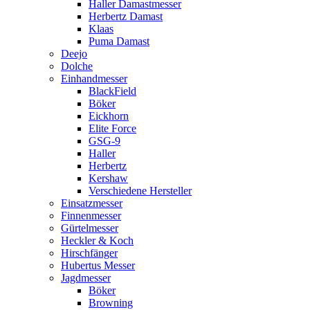
Haller Damastmesser
Herbertz Damast
Klaas
Puma Damast
Deejo
Dolche
Einhandmesser
BlackField
Böker
Eickhorn
Elite Force
GSG-9
Haller
Herbertz
Kershaw
Verschiedene Hersteller
Einsatzmesser
Finnenmesser
Gürtelmesser
Heckler & Koch
Hirschfänger
Hubertus Messer
Jagdmesser
Böker
Browning