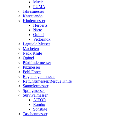
Muela
PUMA
Jahresmesser
Karesuando
Kindermesser
Herbertz
Nieto
Opinel
Victorinox
Laguiole Messer
Macheten
Neck Knife
Opinel
Pfadfindermesser
Pilzmesser
Pohl Force
Regenbogenmesser
Rettungsmesser/Rescue Knife
Sammlermesser
Springmesser
Survivalmesser
AITOR
Rambo
Sonstige
Taschenmesser