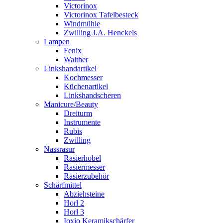
Victorinox
Victorinox Tafelbesteck
Windmühle
Zwilling J.A. Henckels
Lampen
Fenix
Walther
Linkshandartikel
Kochmesser
Küchenartikel
Linkshandscheren
Manicure/Beauty
Dreiturm
Instrumente
Rubis
Zwilling
Nassrasur
Rasierhobel
Rasiermesser
Rasierzubehör
Schärfmittel
Abziehsteine
Horl 2
Horl 3
Ioxio Keramikschärfer