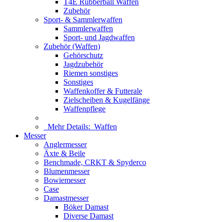
T4E Rubberball Waffen
Zubehör
Sport- & Sammlerwaffen
Sammlerwaffen
Sport- und Jagdwaffen
Zubehör (Waffen)
Gehörschutz
Jagdzubehör
Riemen sonstiges
Sonstiges
Waffenkoffer & Futterale
Zielscheiben & Kugelfänge
Waffenpflege
Mehr Details:
Waffen
Messer
Anglermesser
Äxte & Beile
Benchmade, CRKT & Spyderco
Blumenmesser
Bowiemesser
Case
Damastmesser
Böker Damast
Diverse Damast