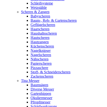
Schleifsysteme
Wetzstähle
Scheren & Zangen
Babyscheren
Baum-, Reb- & Gartenscheren
Geflügelscheren
Haarscheren
Haushaltsscheren
Hautscheren
Hautzangen
Küchenscheren
Nagelknipser
Nagelscheren
Nähscheren
Papierscheren
Pizzaschere
Stoff- & Schneiderscheren
Zackenscheren
Tina Messer
Baumsägen
Diverse Messer
Gartenhippen
Okuliermesser
Pfropfmesser
Schärfwerkzeuge