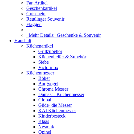
Fan Artikel
Geschenkartikel
Gutschein
Reutlinger Souvenir
Flaggen
Mehr Details:
Geschenke & Souvenir
Haushalt
Küchenartikel
Grillzubehör
Küchenhelfer & Zubehör
Siebe
Victorinox
Küchenmesser
Böker
Burgvogel
Chroma Messer
Damast - Küchenmesser
Global
Güde- die Messer
KAI Küchenmesser
Kinderbesteck
Klaas
Nesmuk
Opinel