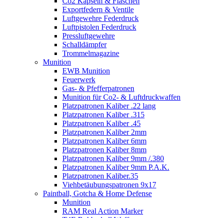
Co2 Kapseln & Flaschen
Exportfedern & Ventile
Luftgewehre Federdruck
Luftpistolen Federdruck
Pressluftgewehre
Schalldämpfer
Trommelmagazine
Munition
EWB Munition
Feuerwerk
Gas- & Pfefferpatronen
Munition für Co2- & Luftdruckwaffen
Platzpatronen Kaliber .22 lang
Platzpatronen Kaliber .315
Platzpatronen Kaliber .45
Platzpatronen Kaliber 2mm
Platzpatronen Kaliber 6mm
Platzpatronen Kaliber 8mm
Platzpatronen Kaliber 9mm /.380
Platzpatronen Kaliber 9mm P.A.K.
Platzpatronen Kaliber.35
Viehbetäubungspatronen 9x17
Paintball, Gotcha & Home Defense
Munition
RAM Real Action Marker