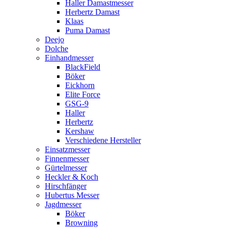
Haller Damastmesser
Herbertz Damast
Klaas
Puma Damast
Deejo
Dolche
Einhandmesser
BlackField
Böker
Eickhorn
Elite Force
GSG-9
Haller
Herbertz
Kershaw
Verschiedene Hersteller
Einsatzmesser
Finnenmesser
Gürtelmesser
Heckler & Koch
Hirschfänger
Hubertus Messer
Jagdmesser
Böker
Browning