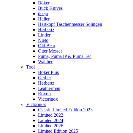
Böker
Buck Knives
deejo
Haller
Hartkopf Taschenmesser Solingen
Herbertz
Linder
Nieto
Old Bear
Otter Messer
Puma, Puma IP & Puma Tec
Walther
Tool
Böker Plus
Gerber
Herbertz
Leatherman
Roxon
Victorinox
Victorinox
Classic Limited Edition 2023
Limited 2022
Limited 2024
Limited 2026
Limited Edition 2025