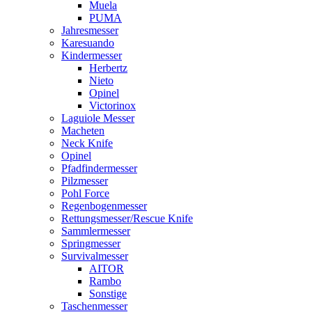
Muela
PUMA
Jahresmesser
Karesuando
Kindermesser
Herbertz
Nieto
Opinel
Victorinox
Laguiole Messer
Macheten
Neck Knife
Opinel
Pfadfindermesser
Pilzmesser
Pohl Force
Regenbogenmesser
Rettungsmesser/Rescue Knife
Sammlermesser
Springmesser
Survivalmesser
AITOR
Rambo
Sonstige
Taschenmesser