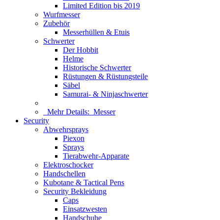
Limited Edition bis 2019
Wurfmesser
Zubehör
Messerhüllen & Etuis
Schwerter
Der Hobbit
Helme
Historische Schwerter
Rüstungen & Rüstungsteile
Säbel
Samurai- & Ninjaschwerter
Mehr Details:
Messer
Security
Abwehrsprays
Piexon
Sprays
Tierabwehr-Apparate
Elektroschocker
Handschellen
Kubotane & Tactical Pens
Security Bekleidung
Caps
Einsatzwesten
Handschuhe