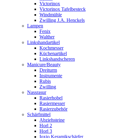
Victorinox
Victorinox Tafelbesteck
Windmühle
Zwilling J.A. Henckels
Lampen
Fenix
Walther
Linkshandartikel
Kochmesser
Küchenartikel
Linkshandscheren
Manicure/Beauty
Dreiturm
Instrumente
Rubis
Zwilling
Nassrasur
Rasierhobel
Rasiermesser
Rasierzubehör
Schärfmittel
Abziehsteine
Horl 2
Horl 3
Ioxio Keramikschärfer