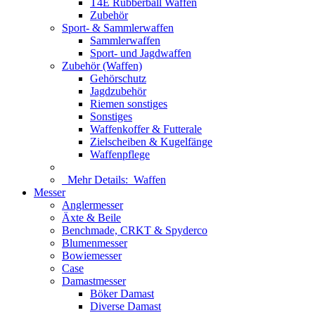
T4E Rubberball Waffen
Zubehör
Sport- & Sammlerwaffen
Sammlerwaffen
Sport- und Jagdwaffen
Zubehör (Waffen)
Gehörschutz
Jagdzubehör
Riemen sonstiges
Sonstiges
Waffenkoffer & Futterale
Zielscheiben & Kugelfänge
Waffenpflege
Mehr Details:
Waffen
Messer
Anglermesser
Äxte & Beile
Benchmade, CRKT & Spyderco
Blumenmesser
Bowiemesser
Case
Damastmesser
Böker Damast
Diverse Damast