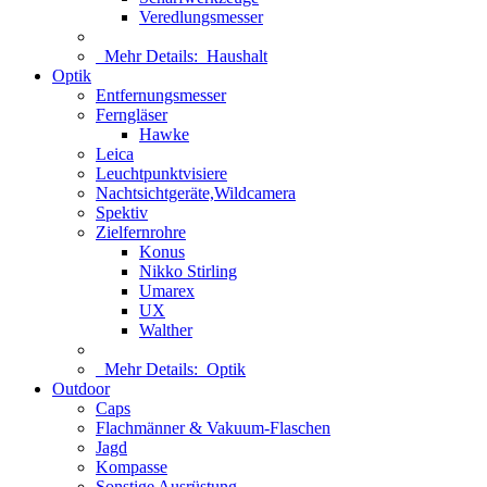
Veredlungsmesser
Mehr Details:
Haushalt
Optik
Entfernungsmesser
Ferngläser
Hawke
Leica
Leuchtpunktvisiere
Nachtsichtgeräte,Wildcamera
Spektiv
Zielfernrohre
Konus
Nikko Stirling
Umarex
UX
Walther
Mehr Details:
Optik
Outdoor
Caps
Flachmänner & Vakuum-Flaschen
Jagd
Kompasse
Sonstige Ausrüstung