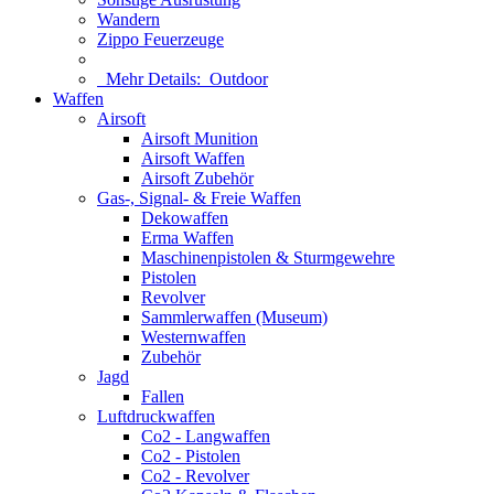
Wandern
Zippo Feuerzeuge
Mehr Details:
Outdoor
Waffen
Airsoft
Airsoft Munition
Airsoft Waffen
Airsoft Zubehör
Gas-, Signal- & Freie Waffen
Dekowaffen
Erma Waffen
Maschinenpistolen & Sturmgewehre
Pistolen
Revolver
Sammlerwaffen (Museum)
Westernwaffen
Zubehör
Jagd
Fallen
Luftdruckwaffen
Co2 - Langwaffen
Co2 - Pistolen
Co2 - Revolver