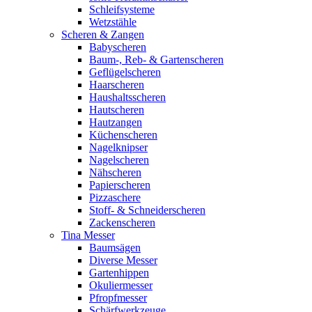
Schleifsysteme
Wetzstähle
Scheren & Zangen
Babyscheren
Baum-, Reb- & Gartenscheren
Geflügelscheren
Haarscheren
Haushaltsscheren
Hautscheren
Hautzangen
Küchenscheren
Nagelknipser
Nagelscheren
Nähscheren
Papierscheren
Pizzaschere
Stoff- & Schneiderscheren
Zackenscheren
Tina Messer
Baumsägen
Diverse Messer
Gartenhippen
Okuliermesser
Pfropfmesser
Schärfwerkzeuge