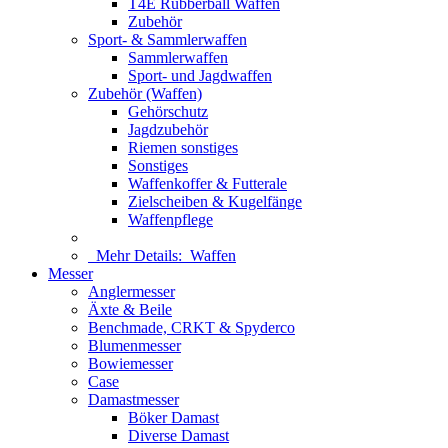
T4E Rubberball Waffen
Zubehör
Sport- & Sammlerwaffen
Sammlerwaffen
Sport- und Jagdwaffen
Zubehör (Waffen)
Gehörschutz
Jagdzubehör
Riemen sonstiges
Sonstiges
Waffenkoffer & Futterale
Zielscheiben & Kugelfänge
Waffenpflege
Mehr Details:
Waffen
Messer
Anglermesser
Äxte & Beile
Benchmade, CRKT & Spyderco
Blumenmesser
Bowiemesser
Case
Damastmesser
Böker Damast
Diverse Damast