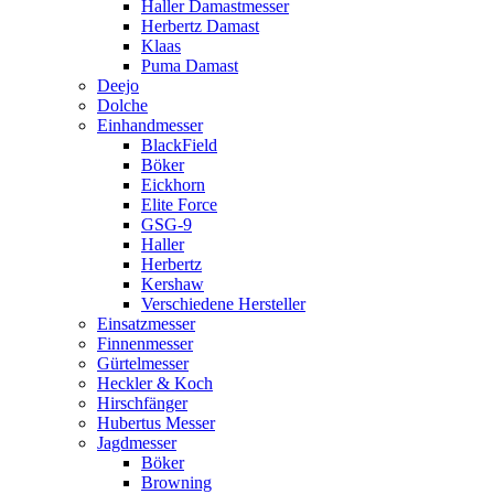
Haller Damastmesser
Herbertz Damast
Klaas
Puma Damast
Deejo
Dolche
Einhandmesser
BlackField
Böker
Eickhorn
Elite Force
GSG-9
Haller
Herbertz
Kershaw
Verschiedene Hersteller
Einsatzmesser
Finnenmesser
Gürtelmesser
Heckler & Koch
Hirschfänger
Hubertus Messer
Jagdmesser
Böker
Browning