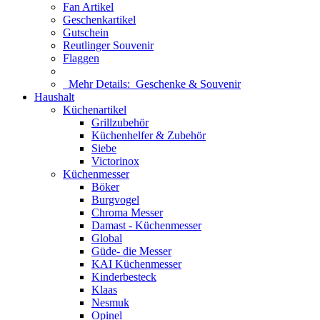
Fan Artikel
Geschenkartikel
Gutschein
Reutlinger Souvenir
Flaggen
Mehr Details:
Geschenke & Souvenir
Haushalt
Küchenartikel
Grillzubehör
Küchenhelfer & Zubehör
Siebe
Victorinox
Küchenmesser
Böker
Burgvogel
Chroma Messer
Damast - Küchenmesser
Global
Güde- die Messer
KAI Küchenmesser
Kinderbesteck
Klaas
Nesmuk
Opinel