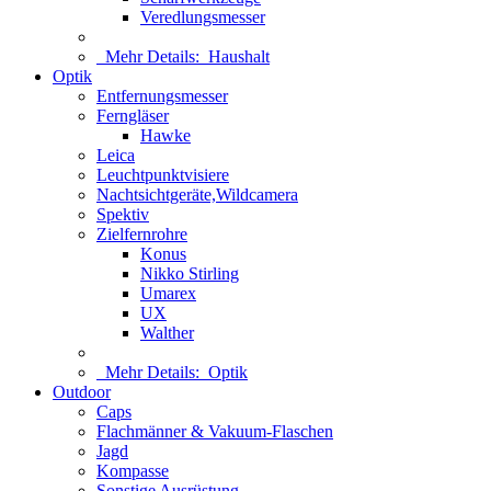
Veredlungsmesser
Mehr Details:
Haushalt
Optik
Entfernungsmesser
Ferngläser
Hawke
Leica
Leuchtpunktvisiere
Nachtsichtgeräte,Wildcamera
Spektiv
Zielfernrohre
Konus
Nikko Stirling
Umarex
UX
Walther
Mehr Details:
Optik
Outdoor
Caps
Flachmänner & Vakuum-Flaschen
Jagd
Kompasse
Sonstige Ausrüstung