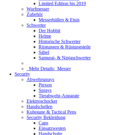
Limited Edition bis 2019
Wurfmesser
Zubehör
Messerhüllen & Etuis
Schwerter
Der Hobbit
Helme
Historische Schwerter
Rüstungen & Rüstungsteile
Säbel
Samurai- & Ninjaschwerter
Mehr Details:
Messer
Security
Abwehrsprays
Piexon
Sprays
Tierabwehr-Apparate
Elektroschocker
Handschellen
Kubotane & Tactical Pens
Security Bekleidung
Caps
Einsatzwesten
Handschuhe