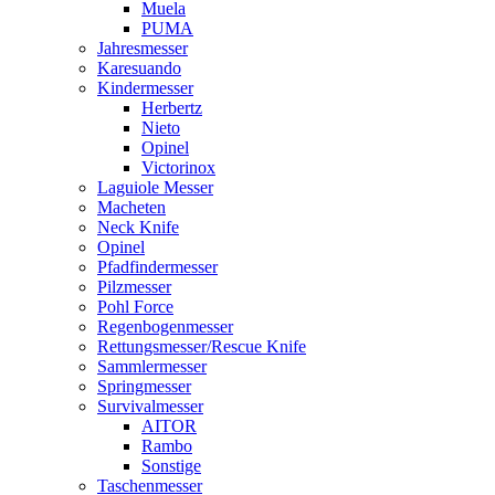
Muela
PUMA
Jahresmesser
Karesuando
Kindermesser
Herbertz
Nieto
Opinel
Victorinox
Laguiole Messer
Macheten
Neck Knife
Opinel
Pfadfindermesser
Pilzmesser
Pohl Force
Regenbogenmesser
Rettungsmesser/Rescue Knife
Sammlermesser
Springmesser
Survivalmesser
AITOR
Rambo
Sonstige
Taschenmesser