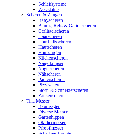
Schleifsysteme
Wetzstähle
Scheren & Zangen
Babyscheren
Baum-, Reb- & Gartenscheren
Geflügelscheren
Haarscheren
Haushaltsscheren
Hautscheren
Hautzangen
Küchenscheren
Nagelknipser
Nagelscheren
Nähscheren
Papierscheren
Pizzaschere
Stoff- & Schneiderscheren
Zackenscheren
Tina Messer
Baumsägen
Diverse Messer
Gartenhippen
Okuliermesser
Pfropfmesser
Schärfwerkzeuge