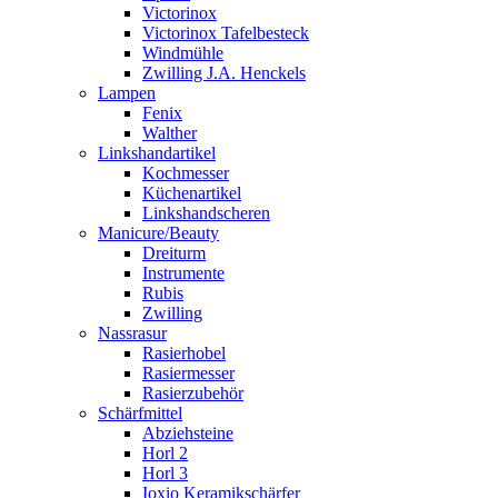
Victorinox
Victorinox Tafelbesteck
Windmühle
Zwilling J.A. Henckels
Lampen
Fenix
Walther
Linkshandartikel
Kochmesser
Küchenartikel
Linkshandscheren
Manicure/Beauty
Dreiturm
Instrumente
Rubis
Zwilling
Nassrasur
Rasierhobel
Rasiermesser
Rasierzubehör
Schärfmittel
Abziehsteine
Horl 2
Horl 3
Ioxio Keramikschärfer