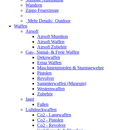
Wandern
Zippo Feuerzeuge
Mehr Details:
Outdoor
Waffen
Airsoft
Airsoft Munition
Airsoft Waffen
Airsoft Zubehör
Gas-, Signal- & Freie Waffen
Dekowaffen
Erma Waffen
Maschinenpistolen & Sturmgewehre
Pistolen
Revolver
Sammlerwaffen (Museum)
Westernwaffen
Zubehör
Jagd
Fallen
Luftdruckwaffen
Co2 - Langwaffen
Co2 - Pistolen
Co2 - Revolver