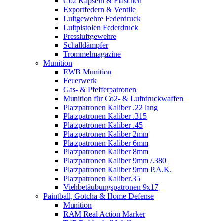
Co2 Kapseln & Flaschen
Exportfedern & Ventile
Luftgewehre Federdruck
Luftpistolen Federdruck
Pressluftgewehre
Schalldämpfer
Trommelmagazine
Munition
EWB Munition
Feuerwerk
Gas- & Pfefferpatronen
Munition für Co2- & Luftdruckwaffen
Platzpatronen Kaliber .22 lang
Platzpatronen Kaliber .315
Platzpatronen Kaliber .45
Platzpatronen Kaliber 2mm
Platzpatronen Kaliber 6mm
Platzpatronen Kaliber 8mm
Platzpatronen Kaliber 9mm /.380
Platzpatronen Kaliber 9mm P.A.K.
Platzpatronen Kaliber.35
Viehbetäubungspatronen 9x17
Paintball, Gotcha & Home Defense
Munition
RAM Real Action Marker