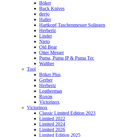
Böker
Buck Knives
deejo
Haller
Hartkopf Taschenmesser Solingen
Herbertz
Linder
Nieto
Old Bear
Otter Messer
Puma, Puma IP & Puma Tec
Walther
Tool
Böker Plus
Gerber
Herbertz
Leatherman
Roxon
Victorinox
Victorinox
Classic Limited Edition 2023
Limited 2022
Limited 2024
Limited 2026
Limited Edition 2025