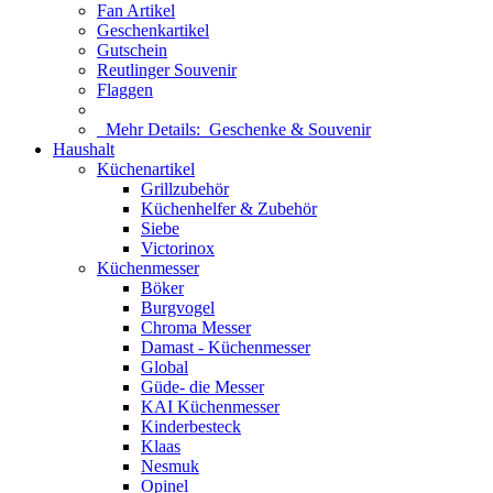
Fan Artikel
Geschenkartikel
Gutschein
Reutlinger Souvenir
Flaggen
Mehr Details:
Geschenke & Souvenir
Haushalt
Küchenartikel
Grillzubehör
Küchenhelfer & Zubehör
Siebe
Victorinox
Küchenmesser
Böker
Burgvogel
Chroma Messer
Damast - Küchenmesser
Global
Güde- die Messer
KAI Küchenmesser
Kinderbesteck
Klaas
Nesmuk
Opinel