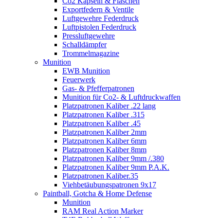
Co2 Kapseln & Flaschen
Exportfedern & Ventile
Luftgewehre Federdruck
Luftpistolen Federdruck
Pressluftgewehre
Schalldämpfer
Trommelmagazine
Munition
EWB Munition
Feuerwerk
Gas- & Pfefferpatronen
Munition für Co2- & Luftdruckwaffen
Platzpatronen Kaliber .22 lang
Platzpatronen Kaliber .315
Platzpatronen Kaliber .45
Platzpatronen Kaliber 2mm
Platzpatronen Kaliber 6mm
Platzpatronen Kaliber 8mm
Platzpatronen Kaliber 9mm /.380
Platzpatronen Kaliber 9mm P.A.K.
Platzpatronen Kaliber.35
Viehbetäubungspatronen 9x17
Paintball, Gotcha & Home Defense
Munition
RAM Real Action Marker