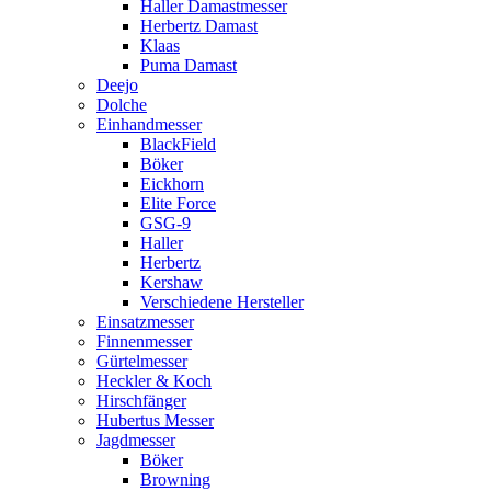
Haller Damastmesser
Herbertz Damast
Klaas
Puma Damast
Deejo
Dolche
Einhandmesser
BlackField
Böker
Eickhorn
Elite Force
GSG-9
Haller
Herbertz
Kershaw
Verschiedene Hersteller
Einsatzmesser
Finnenmesser
Gürtelmesser
Heckler & Koch
Hirschfänger
Hubertus Messer
Jagdmesser
Böker
Browning