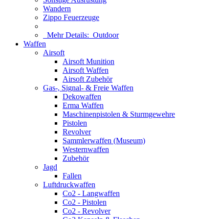
Wandern
Zippo Feuerzeuge
Mehr Details:
Outdoor
Waffen
Airsoft
Airsoft Munition
Airsoft Waffen
Airsoft Zubehör
Gas-, Signal- & Freie Waffen
Dekowaffen
Erma Waffen
Maschinenpistolen & Sturmgewehre
Pistolen
Revolver
Sammlerwaffen (Museum)
Westernwaffen
Zubehör
Jagd
Fallen
Luftdruckwaffen
Co2 - Langwaffen
Co2 - Pistolen
Co2 - Revolver