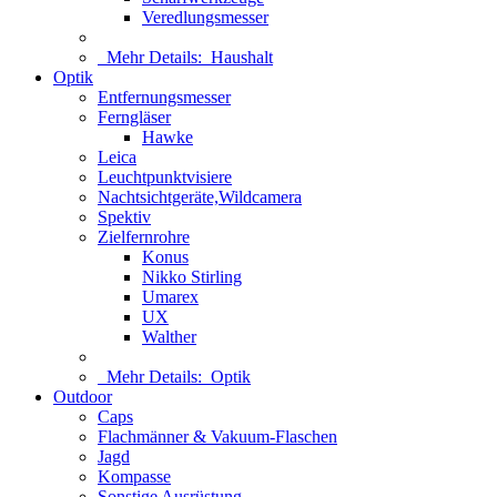
Veredlungsmesser
Mehr Details:
Haushalt
Optik
Entfernungsmesser
Ferngläser
Hawke
Leica
Leuchtpunktvisiere
Nachtsichtgeräte,Wildcamera
Spektiv
Zielfernrohre
Konus
Nikko Stirling
Umarex
UX
Walther
Mehr Details:
Optik
Outdoor
Caps
Flachmänner & Vakuum-Flaschen
Jagd
Kompasse
Sonstige Ausrüstung