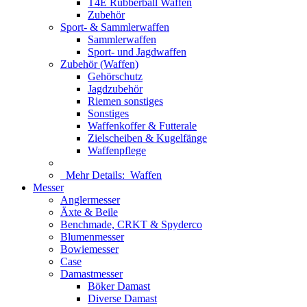
T4E Rubberball Waffen
Zubehör
Sport- & Sammlerwaffen
Sammlerwaffen
Sport- und Jagdwaffen
Zubehör (Waffen)
Gehörschutz
Jagdzubehör
Riemen sonstiges
Sonstiges
Waffenkoffer & Futterale
Zielscheiben & Kugelfänge
Waffenpflege
Mehr Details:
Waffen
Messer
Anglermesser
Äxte & Beile
Benchmade, CRKT & Spyderco
Blumenmesser
Bowiemesser
Case
Damastmesser
Böker Damast
Diverse Damast