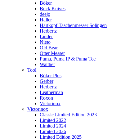
Böker
Buck Knives
deejo
Haller
Hartkopf Taschenmesser Solingen
Herbertz
Linder
Nieto
Old Bear
Otter Messer
Puma, Puma IP & Puma Tec
Walther
Tool
Böker Plus
Gerber
Herbertz
Leatherman
Roxon
Victorinox
Victorinox
Classic Limited Edition 2023
Limited 2022
Limited 2024
Limited 2026
Limited Edition 2025