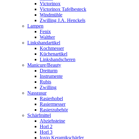
Victorinox
Victorinox Tafelbesteck
Windmühle
Zwilling J.A. Henckels
Lampen
Fenix
Walther
Linkshandartikel
Kochmesser
Küchenartikel
Linkshandscheren
Manicure/Beauty
Dreiturm
Instrumente
Rubis
Zwilling
Nassrasur
Rasierhobel
Rasiermesser
Rasierzubehör
Schärfmittel
Abziehsteine
Horl 2
Horl 3
Ioxio Keramikschärfer