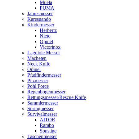
Muela
PUMA
Jahresmesser
Karesuando
Kindermesser
Herbertz
Nieto
Opinel
Victorinox
Laguiole Messer
Macheten
Neck Knife
Opinel
Pfadfindermesser
Pilzmesser
Pohl Force
Regenbogenmesser
Rettungsmesser/Rescue Knife
Sammlermesser
Springmesser
Survivalmesser
AITOR
Rambo
Sonstige
Taschenmesser