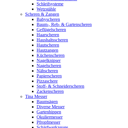
Schleifsysteme
Wetzstähle
Scheren & Zangen
Babyscheren
Baum-, Reb- & Gartenscheren
Geflügelscheren
Haarscheren
Haushaltsscheren
Hautscheren
Hautzangen
Küchenscheren
Nagelknipser
Nagelscheren
Nähscheren
Papierscheren
Pizzaschere
Stoff- & Schneiderscheren
Zackenscheren
Tina Messer
Baumsägen
Diverse Messer
Gartenhippen
Okuliermesser
Pfropfmesser
Schärfwerkzeuge