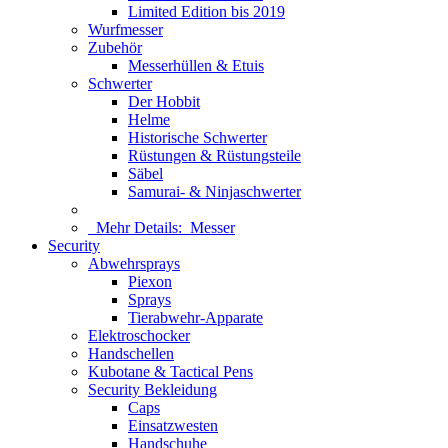
Limited Edition bis 2019
Wurfmesser
Zubehör
Messerhüllen & Etuis
Schwerter
Der Hobbit
Helme
Historische Schwerter
Rüstungen & Rüstungsteile
Säbel
Samurai- & Ninjaschwerter
Mehr Details:
Messer
Security
Abwehrsprays
Piexon
Sprays
Tierabwehr-Apparate
Elektroschocker
Handschellen
Kubotane & Tactical Pens
Security Bekleidung
Caps
Einsatzwesten
Handschuhe