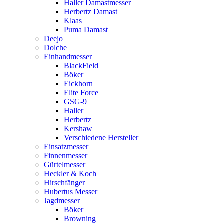
Haller Damastmesser
Herbertz Damast
Klaas
Puma Damast
Deejo
Dolche
Einhandmesser
BlackField
Böker
Eickhorn
Elite Force
GSG-9
Haller
Herbertz
Kershaw
Verschiedene Hersteller
Einsatzmesser
Finnenmesser
Gürtelmesser
Heckler & Koch
Hirschfänger
Hubertus Messer
Jagdmesser
Böker
Browning