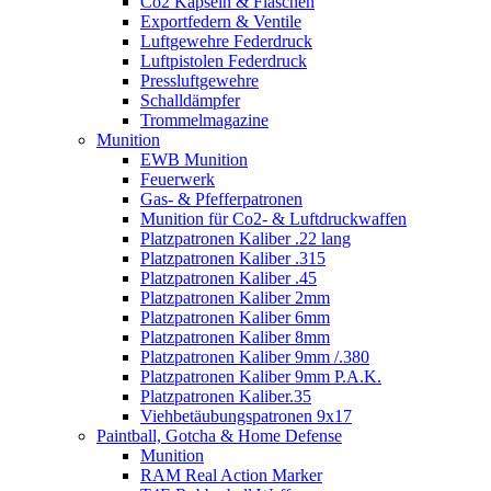
Co2 Kapseln & Flaschen
Exportfedern & Ventile
Luftgewehre Federdruck
Luftpistolen Federdruck
Pressluftgewehre
Schalldämpfer
Trommelmagazine
Munition
EWB Munition
Feuerwerk
Gas- & Pfefferpatronen
Munition für Co2- & Luftdruckwaffen
Platzpatronen Kaliber .22 lang
Platzpatronen Kaliber .315
Platzpatronen Kaliber .45
Platzpatronen Kaliber 2mm
Platzpatronen Kaliber 6mm
Platzpatronen Kaliber 8mm
Platzpatronen Kaliber 9mm /.380
Platzpatronen Kaliber 9mm P.A.K.
Platzpatronen Kaliber.35
Viehbetäubungspatronen 9x17
Paintball, Gotcha & Home Defense
Munition
RAM Real Action Marker