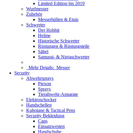
Limited Edition bis 2019
Wurfmesser
Zubehör
Messerhüllen & Etuis
Schwerter
Der Hobbit
Helme
Historische Schwerter
Rüstungen & Rüstungsteile
Säbel
Samurai- & Ninjaschwerter
Mehr Details:
Messer
Security
Abwehrsprays
Piexon
Sprays
Tierabwehr-Apparate
Elektroschocker
Handschellen
Kubotane & Tactical Pens
Security Bekleidung
Caps
Einsatzwesten
Handschuhe