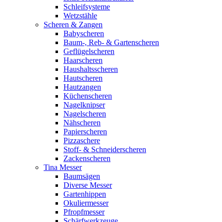
Schleifsysteme
Wetzstähle
Scheren & Zangen
Babyscheren
Baum-, Reb- & Gartenscheren
Geflügelscheren
Haarscheren
Haushaltsscheren
Hautscheren
Hautzangen
Küchenscheren
Nagelknipser
Nagelscheren
Nähscheren
Papierscheren
Pizzaschere
Stoff- & Schneiderscheren
Zackenscheren
Tina Messer
Baumsägen
Diverse Messer
Gartenhippen
Okuliermesser
Pfropfmesser
Schärfwerkzeuge