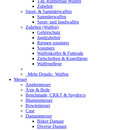
T4E Rubberball Waffen
Zubehör
Sport- & Sammlerwaffen
Sammlerwaffen
Sport- und Jagdwaffen
Zubehör (Waffen)
Gehörschutz
Jagdzubehör
Riemen sonstiges
Sonstiges
Waffenkoffer & Futterale
Zielscheiben & Kugelfänge
Waffenpflege
Mehr Details:
Waffen
Messer
Anglermesser
Äxte & Beile
Benchmade, CRKT & Spyderco
Blumenmesser
Bowiemesser
Case
Damastmesser
Böker Damast
Diverse Damast