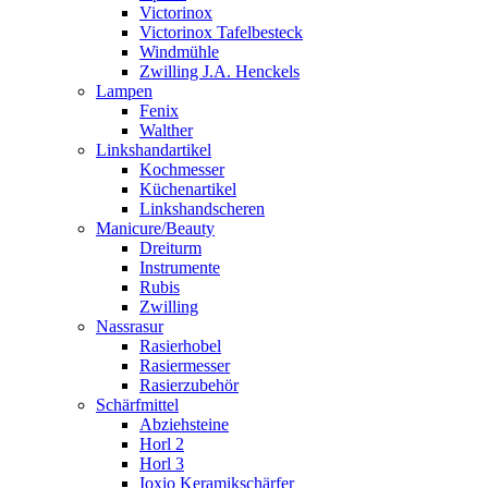
Victorinox
Victorinox Tafelbesteck
Windmühle
Zwilling J.A. Henckels
Lampen
Fenix
Walther
Linkshandartikel
Kochmesser
Küchenartikel
Linkshandscheren
Manicure/Beauty
Dreiturm
Instrumente
Rubis
Zwilling
Nassrasur
Rasierhobel
Rasiermesser
Rasierzubehör
Schärfmittel
Abziehsteine
Horl 2
Horl 3
Ioxio Keramikschärfer