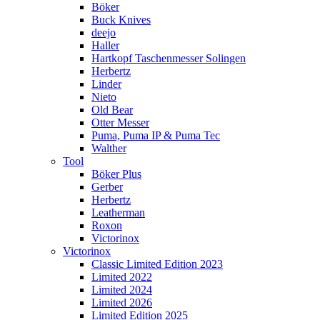
Böker
Buck Knives
deejo
Haller
Hartkopf Taschenmesser Solingen
Herbertz
Linder
Nieto
Old Bear
Otter Messer
Puma, Puma IP & Puma Tec
Walther
Tool
Böker Plus
Gerber
Herbertz
Leatherman
Roxon
Victorinox
Victorinox
Classic Limited Edition 2023
Limited 2022
Limited 2024
Limited 2026
Limited Edition 2025