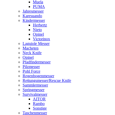
Muela
PUMA
Jahresmesser
Karesuando
Kindermesser
Herbertz
Nieto
Opinel
Victorinox
Laguiole Messer
Macheten
Neck Knife
Opinel
Pfadfindermesser
Pilzmesser
Pohl Force
Regenbogenmesser
Rettungsmesser/Rescue Knife
Sammlermesser
Springmesser
Survivalmesser
AITOR
Rambo
Sonstige
Taschenmesser