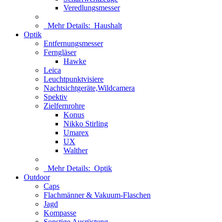
Veredlungsmesser
Mehr Details:
Haushalt
Optik
Entfernungsmesser
Ferngläser
Hawke
Leica
Leuchtpunktvisiere
Nachtsichtgeräte,Wildcamera
Spektiv
Zielfernrohre
Konus
Nikko Stirling
Umarex
UX
Walther
Mehr Details:
Optik
Outdoor
Caps
Flachmänner & Vakuum-Flaschen
Jagd
Kompasse
Sonstige Ausrüstung