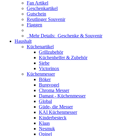
Fan Artikel
Geschenkartikel
Gutschein
Reutlinger Souvenir
Flaggen
Mehr Details:
Geschenke & Souvenir
Haushalt
Küchenartikel
Grillzubehör
Küchenhelfer & Zubehör
Siebe
Victorinox
Küchenmesser
Böker
Burgvogel
Chroma Messer
Damast - Küchenmesser
Global
Güde- die Messer
KAI Küchenmesser
Kinderbesteck
Klaas
Nesmuk
Opinel