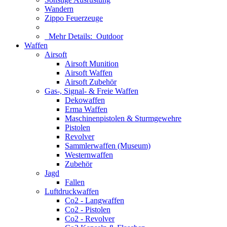
Wandern
Zippo Feuerzeuge
Mehr Details:
Outdoor
Waffen
Airsoft
Airsoft Munition
Airsoft Waffen
Airsoft Zubehör
Gas-, Signal- & Freie Waffen
Dekowaffen
Erma Waffen
Maschinenpistolen & Sturmgewehre
Pistolen
Revolver
Sammlerwaffen (Museum)
Westernwaffen
Zubehör
Jagd
Fallen
Luftdruckwaffen
Co2 - Langwaffen
Co2 - Pistolen
Co2 - Revolver